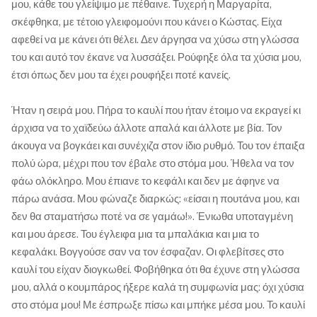
μου, κάθε του γλείψιμο με πέθαινε. Τυχερή η Μαργαρίτα,
σκέφθηκα, με τέτοιο γλειφομούνι που κάνει ο Κώστας. Είχα
αφεθεί να με κάνει ότι θέλει. Δεν άργησα να χύσω στη γλώσσα
του και αυτό τον έκανε να λυσσάξει. Ρούφηξε όλα τα χύσια μου,
έτσι όπως δεν μου τα έχει ρουφήξει ποτέ κανείς.
Ήταν η σειρά μου. Πήρα το καυλί που ήταν έτοιμο να εκραγεί κι
άρχισα να το χαϊδεύω άλλοτε απαλά και άλλοτε με βία. Τον
άκουγα να βογκάει και συνέχιζα στον ίδιο ρυθμό. Του τον έπαιξα
πολύ ώρα, μέχρι που τον έβαλε στο στόμα μου. Ήθελα να τον
φάω ολόκληρο. Μου έπιανε το κεφάλι και δεν με άφηνε να
πάρω ανάσα. Μου φώναζε διαρκώς: «είσαι η πουτάνα μου, και
δεν θα σταματήσω ποτέ να σε γαμάω!». Ένιωθα υποταγμένη
και μου άρεσε. Του έγλειφα μια τα μπαλάκια και μια το
κεφαλάκι. Βογγούσε σαν να τον έσφαζαν. Οι φλεβίτσες στο
καυλί του είχαν διογκωθεί. Φοβήθηκα ότι θα έχυνε στη γλώσσα
μου, αλλά ο κουμπάρος ήξερε καλά τη συμφωνία μας: όχι χύσια
στο στόμα μου! Με έσπρωξε πίσω και μπήκε μέσα μου. Το καυλί