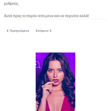
ρυθμούς.
Αυτά προς το παρόν από μένα και να περνάτε καλά!
Προηγούμενο άρθρο: Οι άγνωστοι με την φίλη μου
Επόμενο άρθρο: Με τη σεμνή θεία
Προηγούμενο
Επόμενο