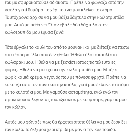
του με σφυροκοπούσε αδιάκοπα. Πρέπει να φώναζα από την
καύλα γιατί θυμάμαι το χέρι του να μου κλείνει το στόμα.
Ταυτόχρονα άρχισε να μου βάζει δάχτυλο στην κωλοτρυπίδα
μου. Αυτό με πεθαίνει. Όταν έβαλε δύο δάχτυλα στην
κωλοτρυπίδα μου έχυσα ξανά.
Τότε έβγαλε το καυλί του από το μουνάκι και με διέταξε να πέσω
στα τέσσερα. ’λλο που δεν ήθελα. Ήθελα όλο το καυλί στο
κωλαράκι μου. Ήθελα να με ξεσκίσει όπως τις τελευταίες
φορές. Ήθελα να μου χύσει την κωλοτρυπίδα μου. Μπήκε
χωρίς καμιά κρέμα, γεγονός που με πόνεσε φριχτά. Πρέπει να
έσκουζα από τον πόνο και την καύλα, γιατί μου έκλεινε το στόμα
με το κυλοτάκι μου. Με γαμούσε ασταμάτητα, ενώ εγώ τον
προκαλούσα λέγοντάς του: «ξέσκισέ με κουμπάρε, γάμισέ μου
τον κώλο».
Αυτός μου φώναξε πως θα έρχεται όποτε θέλει να μου ξεσκίζει
τον κώλο. Το δεξί μου χέρι έτριβε με μανία την κλειτορίδα.