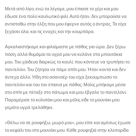
Μετά από λίγο, ενώ τα λέγαμε, μου έπιασε το χέρι και μου
έδωσε ένα πολύ καυλωτικό φιλί. Αυτό ήταν, δεν μπορούσα να
αντισταθώ στην έλξη που μου έφερνε αυτός ο άντρας. Τα είχα
ξεχάσει όλα, και τις ενοχές και την κουμπάρα.
Αγκαλιαστήκαμε και φιλιόμαστε με πάθος για ώρα. Δεν ξέρω
πόση, αλλά θυμάμαι τα υγρά μου να κυλάνε στα μπουτάκια
μου. Του χάιδευα διαρκώς το καυλί, που κόντευε να τρυπήσει το
παντελόνι. Του ζήτησα να πάμε σπίτι μου. Ήταν κοντά και δεν
άντεχα άλλο. Ήδη στο ασανσέρ του είχα ξεκουμπώσει το
παντελόνι και του τον έπιανα με πάθος. Μόλις μπήκαμε μέσα
στο σπίτι με πέταξε στο πάτωμα και μου έβγαλε το παντελόνι.
Παραμέρισε το κυλοτάκι μου και μόλις είδε το μουνάκι μου
γεμάτο υγρά τρελάθηκε.
«Θέλω να σε ρουφήξω, μωρό μου», μου είπε και αμέσως έχωσε
το κεφάλι του στο μουνάκι μου. Κάθε ρουφηξιά στην κλειτορίδα