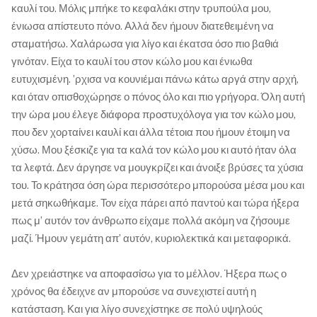
καυλί του. Μόλις μπήκε το κεφαλάκι στην τρυπούλα μου,
ένιωσα απίστευτο πόνο. Αλλά δεν ήμουν διατεθειμένη να
σταματήσω. Χαλάρωσα για λίγο και έκατσα όσο πιο βαθιά
γινόταν. Είχα το καυλί του στον κώλο μου και ένιωθα
ευτυχισμένη. ’ρχισα να κουνιέμαι πάνω κάτω αργά στην αρχή,
και όταν οπισθοχώρησε ο πόνος όλο και πιο γρήγορα. Όλη αυτή
την ώρα μου έλεγε διάφορα προστυχόλογα για τον κώλο μου,
που δεν χορταίνει καυλί και άλλα τέτοια που ήμουν έτοιμη να
χύσω. Μου ξέσκιζε για τα καλά τον κώλο μου κι αυτό ήταν όλα
τα λεφτά. Δεν άργησε να μουγκρίζει και άνοιξε βρύσες τα χύσια
του. Το κράτησα όση ώρα περισσότερο μπορούσα μέσα μου και
μετά σηκωθήκαμε. Τον είχα πάρει από παντού και τώρα ήξερα
πως μ’ αυτόν τον άνθρωπο είχαμε πολλά ακόμη να ζήσουμε
μαζί. Ήμουν γεμάτη απ’ αυτόν, κυριολεκτικά και μεταφορικά.
Δεν χρειάστηκε να αποφασίσω για το μέλλον. Ήξερα πως ο
χρόνος θα έδειχνε αν μπορούσε να συνεχιστεί αυτή η
κατάσταση. Και για λίγο συνεχίστηκε σε πολύ υψηλούς