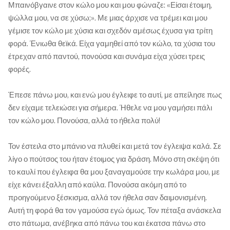
Μπαινόβγαινε στον κώλο μου και μου φώναζε: «Είσαι έτοιμη,
ψώλλα μου, να σε χύσω;». Με μιας άρχισε να τρέμει και μου
γέμισε τον κώλο με χύσια και σχεδόν αμέσως έχυσα για τρίτη
φορά. Ένιωθα θεϊκά. Είχα γαμηθεί από τον κώλο, τα χύσια του
έτρεχαν από παντού, πονούσα και συνάμα είχα χύσει τρεις
φορές.
Έπεσε πάνω μου, και ενώ μου έγλειφε το αυτί, με απείλησε πως
δεν είχαμε τελειώσει για σήμερα. Ήθελε να μου γαμήσει πάλι
τον κώλο μου. Πονούσα, αλλά το ήθελα πολύ!
Τον έστειλα στο μπάνιο να πλυθεί και μετά τον έγλειψα καλά. Σε
λίγο ο πούτσος του ήταν έτοιμος για δράση. Μόνο στη σκέψη ότι
το καυλί που έγλειφα θα μου ξαναγαμούσε την κωλάρα μου, με
είχε κάνει έξαλλη από καύλα. Πονούσα ακόμη από το
προηγούμενο ξέσκισμα, αλλά τον ήθελα σαν δαιμονισμένη.
Αυτή τη φορά θα τον γαμούσα εγώ όμως. Τον πέταξα ανάσκελα
στο πάτωμα, ανέβηκα από πάνω του και έκατσα πάνω στο