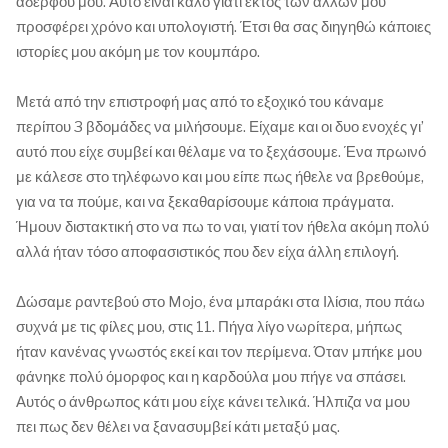
αδερφού μου. Αυτό είναι καλό γιατί εκτός των άλλων μου
προσφέρει χρόνο και υπολογιστή. Έτσι θα σας διηγηθώ κάποιες
ιστορίες μου ακόμη με τον κουμπάρο.
Μετά από την επιστροφή μας από το εξοχικό του κάναμε
περίπου 3 βδομάδες να μιλήσουμε. Είχαμε και οι δυο ενοχές γι’
αυτό που είχε συμβεί και θέλαμε να το ξεχάσουμε. Ένα πρωινό
με κάλεσε στο τηλέφωνο και μου είπε πως ήθελε να βρεθούμε,
για να τα πούμε, και να ξεκαθαρίσουμε κάποια πράγματα.
Ήμουν διστακτική στο να πω το ναι, γιατί τον ήθελα ακόμη πολύ
αλλά ήταν τόσο αποφασιστικός που δεν είχα άλλη επιλογή.
Δώσαμε ραντεβού στο Mojo, ένα μπαράκι στα Ιλίσια, που πάω
συχνά με τις φίλες μου, στις 11. Πήγα λίγο νωρίτερα, μήπως
ήταν κανένας γνωστός εκεί και τον περίμενα. Όταν μπήκε μου
φάνηκε πολύ όμορφος και η καρδούλα μου πήγε να σπάσει.
Αυτός ο άνθρωπος κάτι μου είχε κάνει τελικά. Ήλπιζα να μου
πει πως δεν θέλει να ξανασυμβεί κάτι μεταξύ μας.