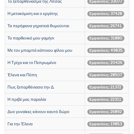
Το ξεπαρθένιασμα της Λίτσας
Εμφανίσεις: 33077
Η μετακόμιση και ο εργάτης
Εμφανίσεις: 37428
Τα περήφανα γηρατειά θυμούνται
Εμφανίσεις: 26741
Το παρθενικό μου γαμήσι
Εμφανίσεις: 31880
Με τον μπαμπά κάποιου φίλου μου
Εμφανίσεις: 49835
Η Τρίχα και το Πεπρωμένο
Εμφανίσεις: 20426
Έλενα και Πόπη
Εμφανίσεις: 28507
Πως ξεπαρθένιασα την Δ.
Εμφανίσεις: 21372
Η πριβέ μας παραλία
Εμφανίσεις: 22311
Δυο γυναίκες κάνουν καυτό δώρο
Εμφανίσεις: 26892
Για την Έλενα
Εμφανίσεις: 19853