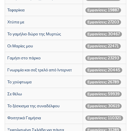
Τεφαρίκια
Εμφανίσεις: 19887
Χτύπα με
Εμφανίσεις: 27203
Το γαμήλιο δώρο της Μυρτώς
Εμφανίσεις: 30467
Οι Μαρίες μου
Εμφανίσεις: 22471
Γαμήσι στο πάρκο
Εμφανίσεις: 23293
Γνωριμία και σεξ τρελό από Ιντερνετ
Εμφανίσεις: 20445
Το χούφτωμα
Εμφανίσεις: 26789
Σε θέλω
Εμφανίσεις: 59939
Το ξέσκισμα της συναδέλφου
Εμφανίσεις: 30619
Φοιτητικά Γαμήσια
Εμφανίσεις: 110321
Ξεφτιλισμένη Σκλάβα για πάντα
Εμφανίσεις: 31289