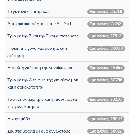
Το γειτονάκι μας η Αλ…….
Εμφανίσεις: 33318
Αποκριάτικο πάρτυ με την Α – No1
Εμφανίσεις: 22752
Τρίο με την Σ και την Ξ και οι πατούσες
Εμφανίσεις: 27813
Η φίλη της γυναίκας μου η Σ και η
Εμφανίσεις: 33030
εκδίκηση
Η πρώτη ξαδέρφη της γυναίκας μου
Εμφανίσεις: 46656
Τριο με την Α τη φίλη της γυναίκας μου
Εμφανίσεις: 30788
και η σοκολατόπιτα
Το αναπάντεχο τρίο και η πίσω πόρτα
Εμφανίσεις: 73210
της γυναίκας μου
Η χαραμάδα
Εμφανίσεις: 25042
Σεξ στα βράχια με δύο αγνώστους
Εμφανίσεις: 38922