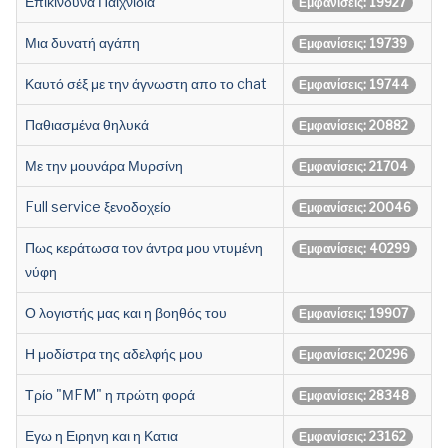
Επικίνδυνα Παιχνίδια
Εμφανίσεις: 19927
Μια δυνατή αγάπη
Εμφανίσεις: 19739
Καυτό σέξ με την άγνωστη απο το chat
Εμφανίσεις: 19744
Παθιασμένα θηλυκά
Εμφανίσεις: 20882
Με την μουνάρα Μυρσίνη
Εμφανίσεις: 21704
Full service ξενοδοχείο
Εμφανίσεις: 20046
Πως κεράτωσα τον άντρα μου ντυμένη
Εμφανίσεις: 40299
νύφη
Ο λογιστής μας και η βοηθός του
Εμφανίσεις: 19907
Η μοδίστρα της αδελφής μου
Εμφανίσεις: 20296
Τρίο "ΜFM" η πρώτη φορά
Εμφανίσεις: 28348
Εγω η Ειρηνη και η Κατια
Εμφανίσεις: 23162