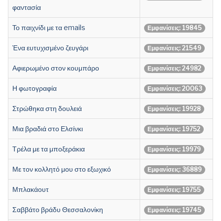
φαντασία
Το παιχνίδι με τα emails
Εμφανίσεις: 19845
Ένα ευτυχισμένο ζευγάρι
Εμφανίσεις: 21549
Αφιερωμένο στον κουμπάρο
Εμφανίσεις: 24982
Η φωτογραφία
Εμφανίσεις: 20063
Στρώθηκα στη δουλειά
Εμφανίσεις: 19928
Μια βραδιά στο Ελσίνκι
Εμφανίσεις: 19752
Τρέλα με τα μποξεράκια
Εμφανίσεις: 19979
Με τον κολλητό μου στο εξωχικό
Εμφανίσεις: 36889
Μπλακάουτ
Εμφανίσεις: 19755
Σαββάτο βράδυ Θεσσαλονίκη
Εμφανίσεις: 19745