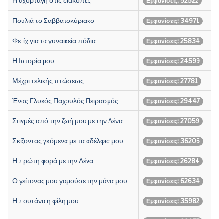
Η αχόρταγη στις διακοπές
Εμφανίσεις: 52522
Πουλιά το Σαββατοκύριακο
Εμφανίσεις: 34971
Φετίχ για τα γυναικεία πόδια
Εμφανίσεις: 25834
Η Ιστορία μου
Εμφανίσεις: 24599
Μέχρι τελικής πτώσεως
Εμφανίσεις: 27781
Ένας Γλυκός Παχουλός Πειρασμός
Εμφανίσεις: 29447
Στιγμές από την ζωή μου με την Λένα
Εμφανίσεις: 27059
Σκίζοντας γκόμενα με τα αδέλφια μου
Εμφανίσεις: 36206
Η πρώτη φορά με την Λένα
Εμφανίσεις: 26284
Ο γείτονας μου γαμούσε την μάνα μου
Εμφανίσεις: 62634
Η πουτάνα η φίλη μου
Εμφανίσεις: 35982