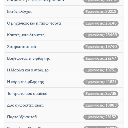
Εκτός ελέγχου
Εμφανίσεις: 20219
Ο μηχανικός και η πίσω πόρτα
Εμφανίσεις: 26146
Καυτές μουνότρυπες
Εμφανίσεις: 28483
Στο φωτοτυπικό
Εμφανίσεις: 19740
Βοηθώντας την φίλη της
Εμφανίσεις: 27247
Η Μαρίνα και ο ντράμερ
Εμφανίσεις: 19751
Η κόρη της φίλης της
Εμφανίσεις: 41821
Το πρώτο μου ομαδικό
Εμφανίσεις: 25738
Δύο αχώριστες φίλες
Εμφανίσεις: 19883
Παρτούζα σε ταξί
Εμφανίσεις: 28152