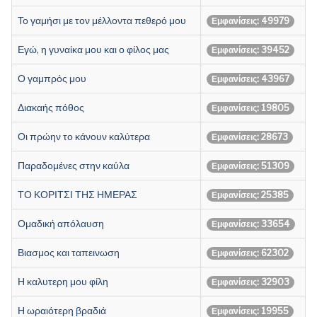
Το γαμήσι με τον μέλλοντα πεθερό μου
Εμφανίσεις: 49979
Εγώ, η γυναίκα μου και ο φίλος μας
Εμφανίσεις: 39452
Ο γαμπρός μου
Εμφανίσεις: 43967
Διακαής πόθος
Εμφανίσεις: 19805
Οι πρώην το κάνουν καλύτερα
Εμφανίσεις: 28673
Παραδομένες στην καύλα
Εμφανίσεις: 51309
ΤΟ ΚΟΡΙΤΣΙ ΤΗΣ ΗΜΕΡΑΣ
Εμφανίσεις: 25385
Ομαδική απόλαυση
Εμφανίσεις: 33654
Βιασμος και ταπεινωση
Εμφανίσεις: 62302
Η καλυτερη μου φίλη
Εμφανίσεις: 32903
Η ωραιότερη βραδιά
Εμφανίσεις: 19955