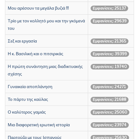
Μου αρέσουν τα μεγάλα βυζιά !!!
Εμφανίσεις: 25137
Τρίο με τον κολλητό μου και την γκόμενά
Εμφανίσεις: 29639
του
Σεξ και εργασία
Εμφανίσεις: 21365
Η κ. Βασιλική και ο πιτσιρικάς
Εμφανίσεις: 39399
Η πρώτη συνάντηση μιας διαδικτυακής
Εμφανίσεις: 19740
σχέσης
Γυναικεία αποπλάνηση
Εμφανίσεις: 24271
Το πάρτυ της καύλας
Εμφανίσεις: 21688
Ο καλύτερος γαμιάς
Εμφανίσεις: 25060
Μια διαφορετική ερωτική ιστορία
Εμφανίσεις: 23974
Παρτούζα με τους Ισπανούς
Εμφανίσεις: 25630