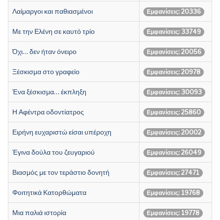
Λαίμαργοι και παθιασμένοι
Εμφανίσεις: 20336
Με την Ελένη σε καυτό τρίο
Εμφανίσεις: 33749
Όχι… δεν ήταν όνειρο
Εμφανίσεις: 20056
Ξέσκισμα στο γραφείο
Εμφανίσεις: 20978
Ένα ξέσκισμα… έκπληξη
Εμφανίσεις: 30093
Η Αφέντρα οδοντίατρος
Εμφανίσεις: 25860
Ειρήνη ευχαριστώ είσαι υπέροχη
Εμφανίσεις: 20002
Έγινα δούλα του ζευγαριού
Εμφανίσεις: 26049
Βιασμός με τον τεράστιο δονητή
Εμφανίσεις: 27471
Φοιτητικά Κατορθώματα
Εμφανίσεις: 19768
Μια παλιά ιστορία
Εμφανίσεις: 19778