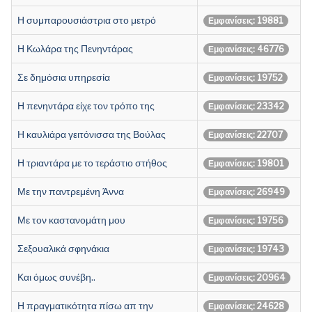
Η συμπαρουσιάστρια στο μετρό
Εμφανίσεις: 19881
Η Κωλάρα της Πενηντάρας
Εμφανίσεις: 46776
Σε δημόσια υπηρεσία
Εμφανίσεις: 19752
Η πενηντάρα είχε τον τρόπο της
Εμφανίσεις: 23342
Η καυλιάρα γειτόνισσα της Βούλας
Εμφανίσεις: 22707
Η τριαντάρα με το τεράστιο στήθος
Εμφανίσεις: 19801
Με την παντρεμένη Άννα
Εμφανίσεις: 26949
Με τον καστανομάτη μου
Εμφανίσεις: 19756
Σεξουαλικά σφηνάκια
Εμφανίσεις: 19743
Και όμως συνέβη..
Εμφανίσεις: 20964
Η πραγματικότητα πίσω απ την
Εμφανίσεις: 24628