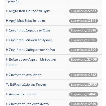
Τράπεζας
Η Νύχτα που Έσβησε τα Όρια
Εμφανίσεις: 22337
Η Αρχή Μιας Νέας Ιστορίας
Εμφανίσεις: 11842
Η Στιγμή που Σάρωσε τα Όρια
Εμφανίσεις: 11816
Η Στιγμή που Διέλυσε τα Χρόνια
Εμφανίσεις: 11821
Η Στιγμή που Χάθηκε στον Χρόνο
Εμφανίσεις: 11802
Η Βόλτα με τον Αχμέτ – Μεθυστική
Εμφανίσεις: 22408
Ένταση
Η Συνάντηση στο Μπαρ
Εμφανίσεις: 11812
Το Βιβλιοπωλείο της Γωνίας
Εμφανίσεις: 13033
Η Άγνωστη στη Στάση
Εμφανίσεις: 14841
Η Συναντηση Στο Αυτοκίνητο
Εμφανίσεις: 12319