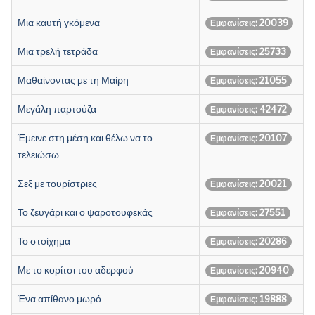
Μια καυτή γκόμενα
Εμφανίσεις: 20039
Μια τρελή τετράδα
Εμφανίσεις: 25733
Μαθαίνοντας με τη Μαίρη
Εμφανίσεις: 21055
Μεγάλη παρτούζα
Εμφανίσεις: 42472
Έμεινε στη μέση και θέλω να το
Εμφανίσεις: 20107
τελειώσω
Σεξ με τουρίστριες
Εμφανίσεις: 20021
Το ζευγάρι και ο ψαροτουφεκάς
Εμφανίσεις: 27551
Το στοίχημα
Εμφανίσεις: 20286
Με το κορίτσι του αδερφού
Εμφανίσεις: 20940
Ένα απίθανο μωρό
Εμφανίσεις: 19888