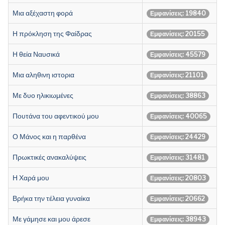
Μια αξέχαστη φορά
Εμφανίσεις: 19840
Η πρόκληση της Φαίδρας
Εμφανίσεις: 20155
Η θεία Ναυσικά
Εμφανίσεις: 45579
Μια αληθινη ιστορια
Εμφανίσεις: 21101
Με δυο ηλικιωμένες
Εμφανίσεις: 38863
Πουτάνα του αφεντικού μου
Εμφανίσεις: 40065
Ο Μάνος και η παρθένα
Εμφανίσεις: 24429
Πρωκτικές ανακαλύψεις
Εμφανίσεις: 31481
Η Χαρά μου
Εμφανίσεις: 20803
Βρήκα την τέλεια γυναίκα
Εμφανίσεις: 20662
Με γάμησε και μου άρεσε
Εμφανίσεις: 38943