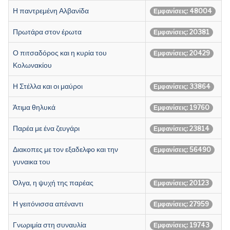
Η παντρεμένη Αλβανίδα
Εμφανίσεις: 48004
Πρωτάρα στον έρωτα
Εμφανίσεις: 20381
Ο πιτσαδόρος και η κυρία του
Εμφανίσεις: 20429
Κολωνακίου
Η Στέλλα και οι μαύροι
Εμφανίσεις: 33864
Άτιμα θηλυκά
Εμφανίσεις: 19760
Παρέα με ένα ζευγάρι
Εμφανίσεις: 23814
Διακοπες με τον εξαδελφο και την
Εμφανίσεις: 56490
γυναικα του
Όλγα, η ψυχή της παρέας
Εμφανίσεις: 20123
Η γειτόνισσα απέναντι
Εμφανίσεις: 27959
Γνωριμία στη συναυλία
Εμφανίσεις: 19743