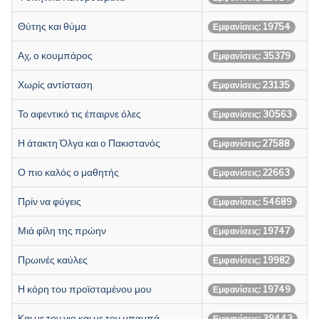
Θύτης και θύμα
Εμφανίσεις: 19754
Αχ, ο κουμπάρος
Εμφανίσεις: 35379
Χωρίς αντίσταση
Εμφανίσεις: 23135
Το αφεντικό τις έπαιρνε όλες
Εμφανίσεις: 30563
Η άτακτη Όλγα και ο Πακιστανός
Εμφανίσεις: 27588
Ο πιο καλός ο μαθητής
Εμφανίσεις: 22663
Πρίν να φύγεις
Εμφανίσεις: 54689
Μιά φίλη της πρώην
Εμφανίσεις: 19747
Πρωινές καύλες
Εμφανίσεις: 19982
Η κόρη του προϊσταμένου μου
Εμφανίσεις: 19749
Και με τον γιο και με τον μπαμπά
Εμφανίσεις: 39443