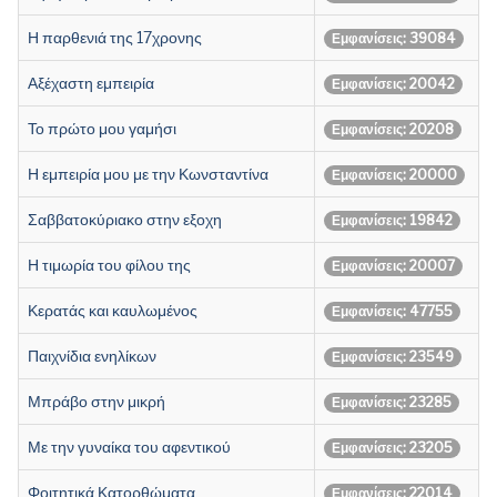
Η παρθενιά της 17χρονης
Εμφανίσεις: 39084
Αξέχαστη εμπειρία
Εμφανίσεις: 20042
Το πρώτο μου γαμήσι
Εμφανίσεις: 20208
Η εμπειρία μου με την Κωνσταντίνα
Εμφανίσεις: 20000
Σαββατοκύριακο στην εξοχη
Εμφανίσεις: 19842
Η τιμωρία του φίλου της
Εμφανίσεις: 20007
Κερατάς και καυλωμένος
Εμφανίσεις: 47755
Παιχνίδια ενηλίκων
Εμφανίσεις: 23549
Μπράβο στην μικρή
Εμφανίσεις: 23285
Με την γυναίκα του αφεντικού
Εμφανίσεις: 23205
Φοιτητικά Κατορθώματα
Εμφανίσεις: 22014