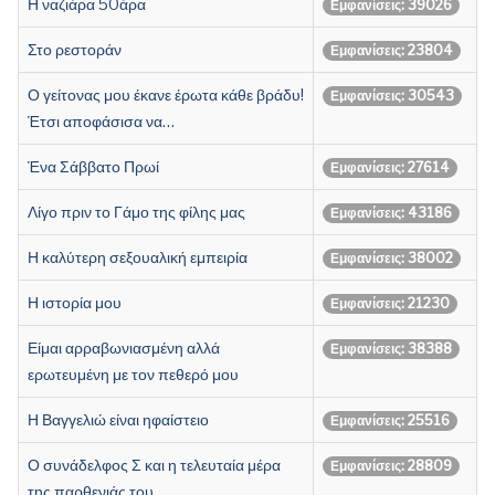
Η ναζιάρα 50άρα
Εμφανίσεις: 39026
Στο ρεστοράν
Εμφανίσεις: 23804
Ο γείτονας μου έκανε έρωτα κάθε βράδυ!
Εμφανίσεις: 30543
Έτσι αποφάσισα να…
Ένα Σάββατο Πρωί
Εμφανίσεις: 27614
Λίγο πριν το Γάμο της φίλης μας
Εμφανίσεις: 43186
Η καλύτερη σεξουαλική εμπειρία
Εμφανίσεις: 38002
Η ιστορία μου
Εμφανίσεις: 21230
Είμαι αρραβωνιασμένη αλλά
Εμφανίσεις: 38388
ερωτευμένη με τον πεθερό μου
Η Βαγγελιώ είναι ηφαίστειο
Εμφανίσεις: 25516
Ο συνάδελφος Σ και η τελευταία μέρα
Εμφανίσεις: 28809
της παρθενιάς του