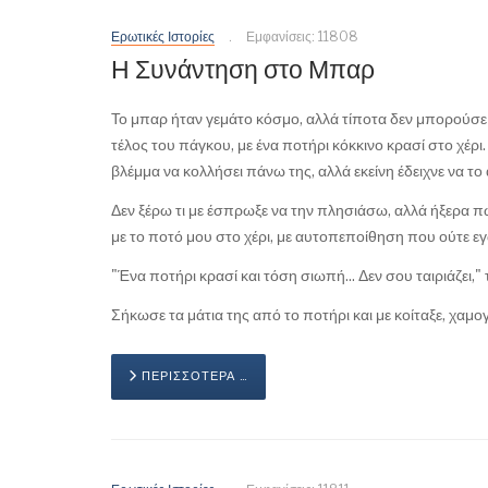
Ερωτικές Ιστορίες
Εμφανίσεις: 11808
Η Συνάντηση στο Μπαρ
Το μπαρ ήταν γεμάτο κόσμο, αλλά τίποτα δεν μπορούσε 
τέλος του πάγκου, με ένα ποτήρι κόκκινο κρασί στο χέρι
βλέμμα να κολλήσει πάνω της, αλλά εκείνη έδειχνε να το
Δεν ξέρω τι με έσπρωξε να την πλησιάσω, αλλά ήξερα 
με το ποτό μου στο χέρι, με αυτοπεποίθηση που ούτε εγώ
"Ένα ποτήρι κρασί και τόση σιωπή... Δεν σου ταιριάζει," 
Σήκωσε τα μάτια της από το ποτήρι και με κοίταξε, χαμο
ΠΕΡΙΣΣΌΤΕΡΑ …