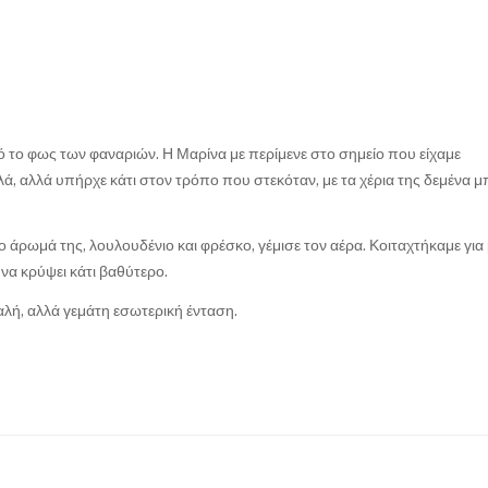
πό το φως των φαναριών. Η Μαρίνα με περίμενε στο σημείο που είχαμε
ά, αλλά υπήρχε κάτι στον τρόπο που στεκόταν, με τα χέρια της δεμένα 
 άρωμά της, λουλουδένιο και φρέσκο, γέμισε τον αέρα. Κοιταχτήκαμε για 
 να κρύψει κάτι βαθύτερο.
αλή, αλλά γεμάτη εσωτερική ένταση.