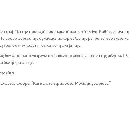
να τραβήξει την προσοχή μου περισσότερο από εκείνη. Καθόταν μόνη τη
. Το μαύρο φόρεμά της αγκάλιαζε τις καμπύλες της με τρόπο που έκανε κ
 αγνοεί, συγκεντρωμένη σε κάτι στη σκέψη της.
πως δεν μπορούσα να φύγω από εκείνο το μέρος χωρίς να της μιλήσω. Πλ
 δεν ήξερα ότι είχα.
της είπα.
γελώντας ελαφρά. "Και πώς το ξέρεις αυτό; Μόλις με γνώρισες."