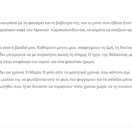
 κουράσει με τη φασαρία και τη βαβούρα της, και το μόνο που ήθελα ήτα
 παραλιακό καφέ του λιμανιού, παρακολουθώντας τα κύματα να σκάζουν α
 είναι η βραδιά μου. Καθόμουν μόνος μου, σκεφτόμουν τη ζωή, τη δουλει
εν μπορούσε να με συγκινήσει εκείνη τη στιγμή. Ο ήχος της θάλασσας μ
η στην επιφάνεια του νερού, και όλα φαινόταν ήρεμα.
δει για χρόνια. Η Μαρία. Η φίλη από τα φοιτητικά χρόνια, που κάποτε είχε
μαλλιά της να φωτίζονται από το φως του φεγγαριού και τα γαλάζια μάτια
αρωτηθώ πώς ήταν δυνατόν να περάσουν τόσα χρόνια χωρίς να τη συναν