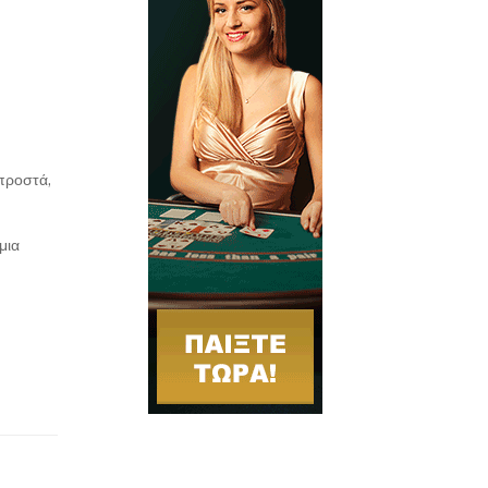
μπροστά,
μια