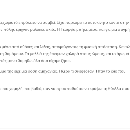
ι ξεχωριστό επρόκειτο να συμβεί. Είχα παρκάρει το αυτοκίνητο κοντά στην 
 πόλης έριχναν μαλακές σκιές. Η Γεωργία μπήκε μέσα, και για μια στιγμή
 μέσα από οθόνες και λέξεις, αποφεύγοντας τη φυσική απόσταση. Και τ
 τη θυμόμουν. Τα μαλλιά της έπεφταν χαλαρά στους ώμους, και το άρωμά 
ντάς με να θυμηθώ όλα όσα είχαμε ζήσει.
μα της είχε μια δόση αμηχανίας. Ήξερα τι σκεφτόταν. Ήταν το ίδιο που
ο πιο χαμηλή, πιο βαθιά, σαν να προσπαθούσα να κρύψω τη θύελλα που