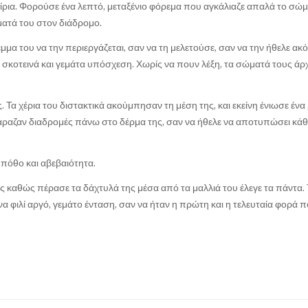
ίρια. Φορούσε ένα λεπτό, μεταξένιο φόρεμα που αγκάλιαζε απαλά το σώμ
ατά του στον διάδρομο.
μμα του να την περιεργάζεται, σαν να τη μελετούσε, σαν να την ήθελε ακ
ν σκοτεινά και γεμάτα υπόσχεση. Χωρίς να πουν λέξη, τα σώματά τους άρ
Τα χέρια του διστακτικά ακούμπησαν τη μέση της, και εκείνη ένιωσε ένα 
 χάραζαν διαδρομές πάνω στο δέρμα της, σαν να ήθελε να αποτυπώσει κάθ
η πόθο και αβεβαιότητα.
ης καθώς πέρασε τα δάχτυλά της μέσα από τα μαλλιά του έλεγε τα πάντα. 
να φιλί αργό, γεμάτο ένταση, σαν να ήταν η πρώτη και η τελευταία φορά 