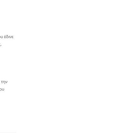
υ έδινε
,
 την
που