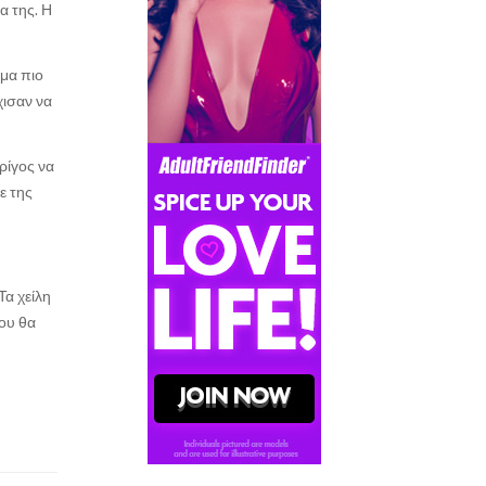
α της. Η
όμα πιο
χισαν να
ρίγος να
ε της
Τα χείλη
που θα