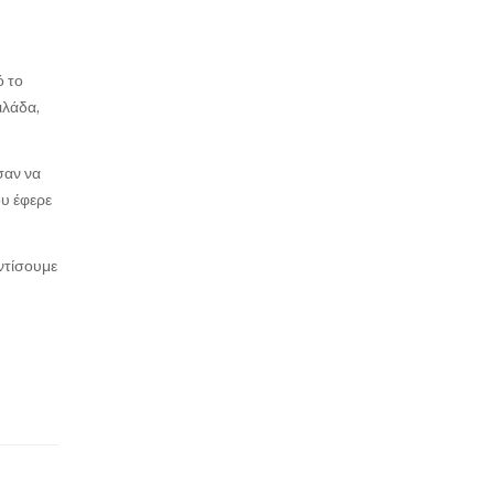
ό το
ιλάδα,
σαν να
ου έφερε
ντίσουμε