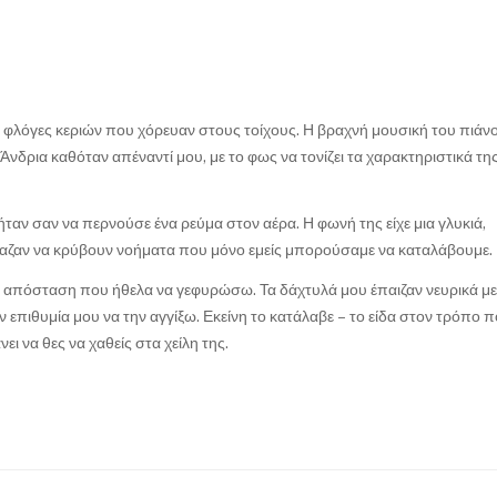
ς φλόγες κεριών που χόρευαν στους τοίχους. Η βραχνή μουσική του πιάνο
Η Άνδρια καθόταν απέναντί μου, με το φως να τονίζει τα χαρακτηριστικά της
ταν σαν να περνούσε ένα ρεύμα στον αέρα. Η φωνή της είχε μια γλυκιά,
 έμοιαζαν να κρύβουν νοήματα που μόνο εμείς μπορούσαμε να καταλάβουμε.
α απόσταση που ήθελα να γεφυρώσω. Τα δάχτυλά μου έπαιζαν νευρικά με
πιθυμία μου να την αγγίξω. Εκείνη το κατάλαβε – το είδα στον τρόπο 
ει να θες να χαθείς στα χείλη της.