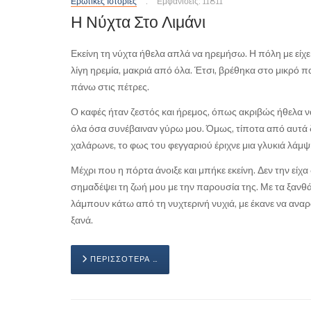
Ερωτικές Ιστορίες
Εμφανίσεις: 11811
Η Νύχτα Στο Λιμάνι
Εκείνη τη νύχτα ήθελα απλά να ηρεμήσω. Η πόλη με είχε
λίγη ηρεμία, μακριά από όλα. Έτσι, βρέθηκα στο μικρό
πάνω στις πέτρες.
Ο καφές ήταν ζεστός και ήρεμος, όπως ακριβώς ήθελα να
όλα όσα συνέβαιναν γύρω μου. Όμως, τίποτα από αυτά δ
χαλάρωνε, το φως του φεγγαριού έριχνε μια γλυκιά λάμψ
Μέχρι που η πόρτα άνοιξε και μπήκε εκείνη. Δεν την είχα 
σημαδέψει τη ζωή μου με την παρουσία της. Με τα ξανθά 
λάμπουν κάτω από τη νυχτερινή νυχιά, με έκανε να αν
ξανά.
ΠΕΡΙΣΣΌΤΕΡΑ …