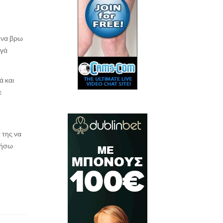
ν να βρω
ργά
ά και
ε
 της να
τήσω