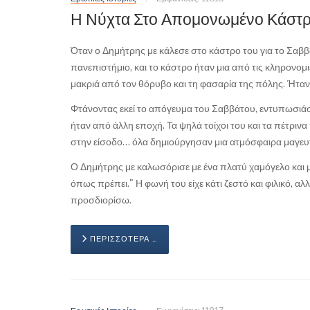
Η Νύχτα Στο Απομονωμένο Κάστ
Όταν ο Δημήτρης με κάλεσε στο κάστρο του για το Σαββα
πανεπιστήμιο, και το κάστρο ήταν μια από τις κληρονομ
μακριά από τον θόρυβο και τη φασαρία της πόλης. Ήταν 
Φτάνοντας εκεί το απόγευμα του Σαββάτου, εντυπωσιάστ
ήταν από άλλη εποχή. Τα ψηλά τοίχοι του και τα πέτριν
στην είσοδο… όλα δημιούργησαν μια ατμόσφαιρα μαγευτ
Ο Δημήτρης με καλωσόρισε με ένα πλατύ χαμόγελο και μ
όπως πρέπει." Η φωνή του είχε κάτι ζεστό και φιλικό, 
προσδιορίσω.
ΠΕΡΙΣΣΌΤΕΡΑ …