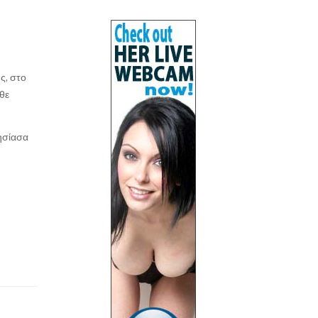
ς, στο
άθε
ησίασα