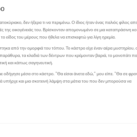
ρο
τοκύριακο, δεν ήξερα τι να περιμένω. Ο ίδιος ήταν ένας παλιός φίλος απ
ιές της οικογένειάς του. Βρίσκονταν απομονωμένο σε μια καταπράσινη κο
το είδος του μέρους που ήθελα να επισκεφτώ για λίγη ηρεμία.
ηκα από την ομορφιά του τόπου. Το κάστρο είχε έναν αέρα μυστηρίου, 
α παράθυρα, τα κλαδιά των δέντρων που κρέμονταν βαριά, το μονοπάτι π
ική και κάπως σαγηνευτική.
ε οδήγησε μέσα στο κάστρο. "Θα είσαι άνετα εδώ," μου είπε. "Θα σε φρο
αλλά υπήρχε και μια σκοτεινή λάμψη στα μάτια του που δεν μπορούσα να