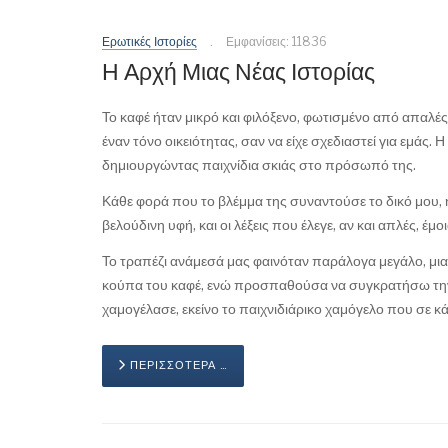
Ερωτικές Ιστορίες
Εμφανίσεις: 11836
Η Αρχή Μιας Νέας Ιστορίας
Το καφέ ήταν μικρό και φιλόξενο, φωτισμένο από απαλέ
έναν τόνο οικειότητας, σαν να είχε σχεδιαστεί για εμάς. 
δημιουργώντας παιχνίδια σκιάς στο πρόσωπό της.
Κάθε φορά που το βλέμμα της συναντούσε το δικό μου, ή
βελούδινη υφή, και οι λέξεις που έλεγε, αν και απλές,
Το τραπέζι ανάμεσά μας φαινόταν παράλογα μεγάλο, μι
κούπα του καφέ, ενώ προσπαθούσα να συγκρατήσω την ε
χαμογέλασε, εκείνο το παιχνιδιάρικο χαμόγελο που σε κάν
ΠΕΡΙΣΣΌΤΕΡΑ …