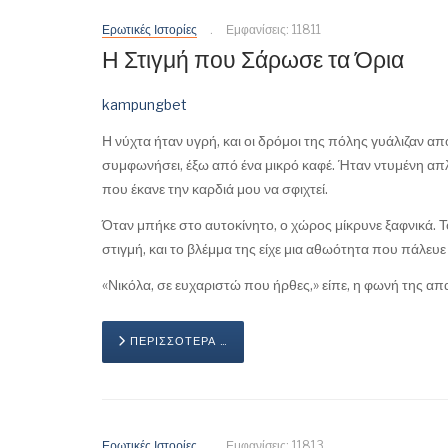
Ερωτικές Ιστορίες
Εμφανίσεις: 11811
Η Στιγμή που Σάρωσε τα Όρια
kampungbet
Η νύχτα ήταν υγρή, και οι δρόμοι της πόλης γυάλιζαν α
συμφωνήσει, έξω από ένα μικρό καφέ. Ήταν ντυμένη απλ
που έκανε την καρδιά μου να σφιχτεί.
Όταν μπήκε στο αυτοκίνητο, ο χώρος μίκρυνε ξαφνικά. Το
στιγμή, και το βλέμμα της είχε μια αθωότητα που πάλευε
«Νικόλα, σε ευχαριστώ που ήρθες,» είπε, η φωνή της απ
ΠΕΡΙΣΣΌΤΕΡΑ …
Ερωτικές Ιστορίες
Εμφανίσεις: 11813