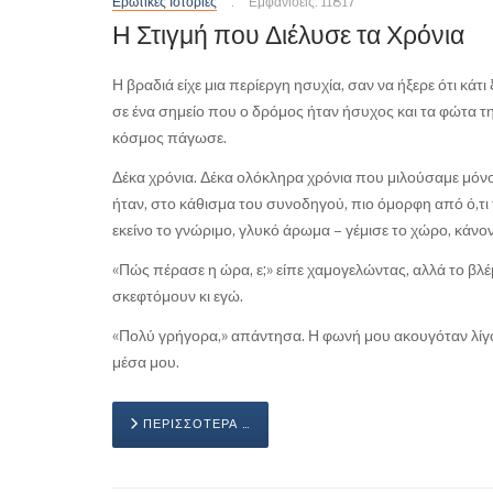
Ερωτικές Ιστορίες
Εμφανίσεις: 11817
Η Στιγμή που Διέλυσε τα Χρόνια
Η βραδιά είχε μια περίεργη ησυχία, σαν να ήξερε ότι κάτ
σε ένα σημείο που ο δρόμος ήταν ήσυχος και τα φώτα της
κόσμος πάγωσε.
Δέκα χρόνια. Δέκα ολόκληρα χρόνια που μιλούσαμε μόνο
ήταν, στο κάθισμα του συνοδηγού, πιο όμορφη από ό,τι
εκείνο το γνώριμο, γλυκό άρωμα – γέμισε το χώρο, κάνο
«Πώς πέρασε η ώρα, ε;» είπε χαμογελώντας, αλλά το βλέμ
σκεφτόμουν κι εγώ.
«Πολύ γρήγορα,» απάντησα. Η φωνή μου ακουγόταν λίγ
μέσα μου.
ΠΕΡΙΣΣΌΤΕΡΑ …