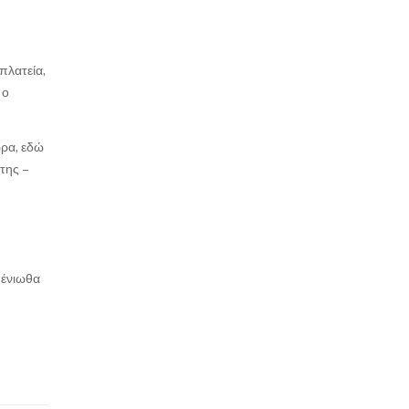
πλατεία,
 ο
ώρα, εδώ
της –
 ένιωθα