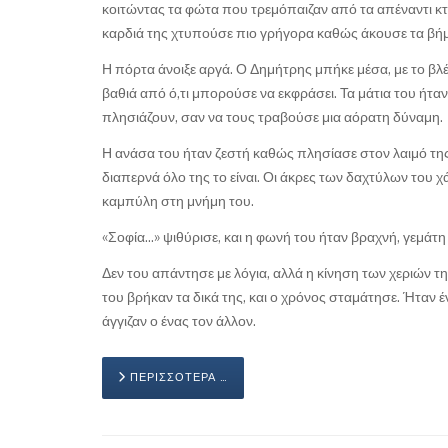
κοιτώντας τα φώτα που τρεμόπαιζαν από τα απέναντι κτ
καρδιά της χτυπούσε πιο γρήγορα καθώς άκουσε τα βήμ
Η πόρτα άνοιξε αργά. Ο Δημήτρης μπήκε μέσα, με το βλέ
βαθιά από ό,τι μπορούσε να εκφράσει. Τα μάτια του ήτα
πλησιάζουν, σαν να τους τραβούσε μια αόρατη δύναμη.
Η ανάσα του ήταν ζεστή καθώς πλησίασε στον λαιμό της. 
διαπερνά όλο της το είναι. Οι άκρες των δαχτύλων του
καμπύλη στη μνήμη του.
«Σοφία...» ψιθύρισε, και η φωνή του ήταν βραχνή, γεμάτ
Δεν του απάντησε με λόγια, αλλά η κίνηση των χεριών τ
του βρήκαν τα δικά της, και ο χρόνος σταμάτησε. Ήταν έ
άγγιζαν ο ένας τον άλλον.
ΠΕΡΙΣΣΌΤΕΡΑ …