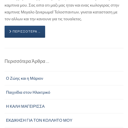
καμπινα μου. Σας ειπα οτι μαζι μας ηταν και ενας κωλογερας στην
καμπινα; Μεγαλο ξενερωμα! Τελοσπαντων, γινεται κατασταση με
τον αλλων και την κανουνε για τις τουαλετες.
ΠΕΡΙΣΣΌΤΕΡΑ …
Περισσότερα Άρθρα …
Ο Ζώης και η Μάριον
Παιχνίδια στον Ηλεκτρικό
Η ΚΑΛΗ ΜΑΓΕΙΡΙΣΣΑ
ΕΚΔΙΚΗΣΗ ΓΙΑ ΤΟΝ ΚΟΛΛΗΤΟ ΜΟΥ