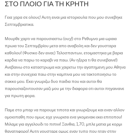
ΣΤΟ ΠΛΟΙΟ ΓΙΑ ΤΗ ΚΡΗΤΗ
Γεια χαρα σε ολους! Αυτη ειναι μια ιστοριουλα που μου συνεβηκε
Σεπτεμβριατικα.
Μουρθε χαρτι να παρουσιαστω (ουχ!) στο Ρεθυμνο μια ωραια
πρωια του Σεπτεμβρίου μετα απο αναβολη και δεν γουσταρα
καθολου! (Φυσικο δεν ειναι;) Τελοσπαντων, ετοιμαστηκα με βαρια
καρδια να παρω το καραβι να παω. (Αν ηξερα τι θα συνεβαινε!)
Ανεβαινω στο καταστρωμα και χαιρετω την αγαπημενη μου Αθηνα
και στην συνεχεια παω στην καμπινα μου να τακτοποιησω το
σακκο μου. Εκει γνωριζω δυο παιδια που και αυτοι θα
παρουσιαζοντουσαν μαζι μου με την διαφορα οτι αυτοι πηγαινανε
για πρωτη φορα.
Παμε στο μπαρ να παρουμε τιποτα και γνωριζουμε και εναν αλλον
ομοιοπαθη που ομως ειχε γνωρισει ενα γκομενακι εκει επιτοπου!
Μιλαμε για αγγελουδι το πιπινι! Ξανθια, 1,70, μπλε ματια με κορμι
θανατηφορο! Αυτη γουσταρε ομως εναν τυπο που ηταν στην