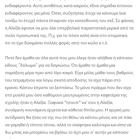
ενδιαφέροντα. Αυτή αντιθέτως κατά καιρούς έδινε σημάδια έντονου
ενδιαφέροντος για μένα. Όσες συζητήσεις έτυχε να κάνουμε (και
τονίζω το έτυχε) πάντα έπαιρναν την κατεύθυνση του σεξ. Σε φάσεις
η Αλεξία έφτανε να μου λέει υπερβολικά παραστατικά μερικά από τα
πολύ προσωπικά της. Π.χ. για το πόσο καλή είναι στο στοματικό,
ότι το έχει δοκιμάσει πολλές φορές από τον κώλο κ.τ.λ.
Ποτέ δεν έμαθα αν όλα αυτά που μου έλεγε ήταν αλήθεια ή κάποιου
είδους "δόλωμα" για να δαγκώσω. Ότι έμαθα το έμαθα μια
παράξενη μέρα πριν από λίγο καιρό. Είχα μόλις μάθει τους βαθμούς
του τετραμήνου και λόγω σκατά απόδοσης τα είχα πάρει στο
κρανίο. Κάπου έπρεπε να ξεσπάσω. Το μόνο πράγμα που δεν είχα
στο μυαλό μου όσο καθόμουν μουτρωμένος στην καφετέρια της
σχολής ήταν η Αλεξία. Ξαφνικά *τσουπ* να' σου η Αλεξία,
συνάμενη-κουνάμενη έρχεται και κάθεται δίπλα μου. Η αρχική μου
αντίδραση θα ήταν να της πω ότι θέλω να κάτσω μόνος και να πάει
να γαμηθεί ή τίποτα τέτοιο, αλλά το σκέφτηκα καλύτερα και είπα να
δω μπας και μπορέσω να βγάλω το άχτι μου σ' αυτήν με κάποιον