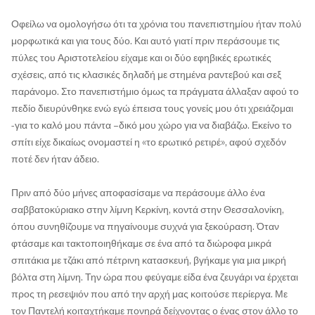
Οφείλω να ομολογήσω ότι τα χρόνια του πανεπιστημίου ήταν πολύ
μορφωτικά και για τους δύο. Και αυτό γιατί πριν περάσουμε τις
πύλες του Αριστοτελείου είχαμε και οι δύο εφηβικές ερωτικές
σχέσεις, από τις κλασικές δηλαδή με στημένα ραντεβού και σεξ
παράνομο. Στο πανεπιστήμιο όμως τα πράγματα άλλαξαν αφού το
πεδίο διευρύνθηκε ενώ εγώ έπεισα τους γονείς μου ότι χρειάζομαι
-για το καλό μου πάντα –δικό μου χώρο για να διαβάζω. Εκείνο το
σπίτι είχε δικαίως ονομαστεί η «το ερωτικό ρετιρέ», αφού σχεδόν
ποτέ δεν ήταν άδειο.
Πριν από δύο μήνες αποφασίσαμε να περάσουμε άλλο ένα
σαββατοκύριακο στην λίμνη Κερκίνη, κοντά στην Θεσσαλονίκη,
όπου συνηθίζουμε να πηγαίνουμε συχνά για ξεκούραση. Όταν
φτάσαμε και τακτοποιηθήκαμε σε ένα από τα διώροφα μικρά
σπιτάκια με τζάκι από πέτρινη κατασκευή, βγήκαμε για μια μικρή
βόλτα στη λίμνη. Την ώρα που φεύγαμε είδα ένα ζευγάρι να έρχεται
προς τη ρεσεψιόν που από την αρχή μας κοιτούσε περίεργα. Με
τον Παντελή κοιταχτήκαμε πονηρά δείχνοντας ο ένας στον άλλο το