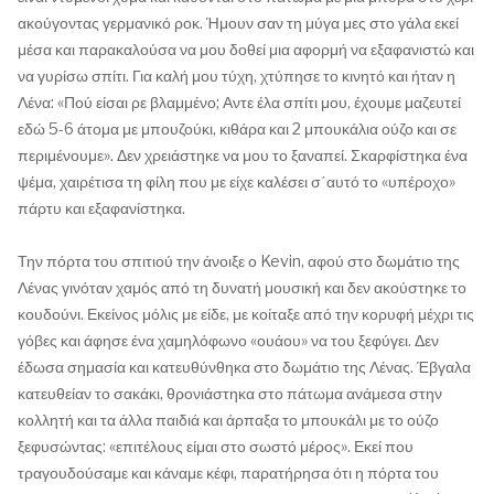
ακούγοντας γερμανικό ροκ. Ήμουν σαν τη μύγα μες στο γάλα εκεί
μέσα και παρακαλούσα να μου δοθεί μια αφορμή να εξαφανιστώ και
να γυρίσω σπίτι. Για καλή μου τύχη, χτύπησε το κινητό και ήταν η
Λένα: «Πού είσαι ρε βλαμμένο; Αντε έλα σπίτι μου, έχουμε μαζευτεί
εδώ 5-6 άτομα με μπουζούκι, κιθάρα και 2 μπουκάλια ούζο και σε
περιμένουμε». Δεν χρειάστηκε να μου το ξαναπεί. Σκαρφίστηκα ένα
ψέμα, χαιρέτισα τη φίλη που με είχε καλέσει σ΄αυτό το «υπέροχο»
πάρτυ και εξαφανίστηκα.
Την πόρτα του σπιτιού την άνοιξε ο Kevin, αφού στο δωμάτιο της
Λένας γινόταν χαμός από τη δυνατή μουσική και δεν ακούστηκε το
κουδούνι. Εκείνος μόλις με είδε, με κοίταξε από την κορυφή μέχρι τις
γόβες και άφησε ένα χαμηλόφωνο «ουάου» να του ξεφύγει. Δεν
έδωσα σημασία και κατευθύνθηκα στο δωμάτιο της Λένας. Έβγαλα
κατευθείαν το σακάκι, θρονιάστηκα στο πάτωμα ανάμεσα στην
κολλητή και τα άλλα παιδιά και άρπαξα το μπουκάλι με το ούζο
ξεφυσώντας: «επιτέλους είμαι στο σωστό μέρος». Εκεί που
τραγουδούσαμε και κάναμε κέφι, παρατήρησα ότι η πόρτα του