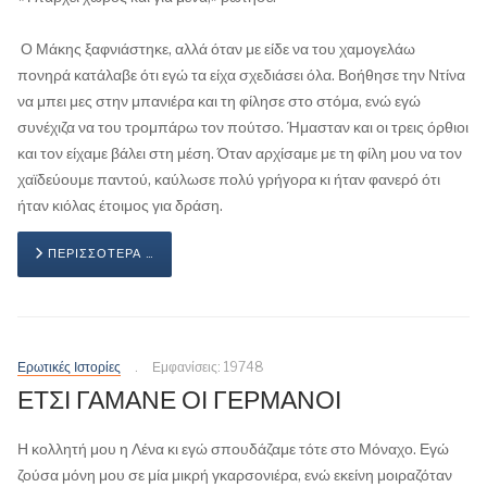
Ο Μάκης ξαφνιάστηκε, αλλά όταν με είδε να του χαμογελάω
πονηρά κατάλαβε ότι εγώ τα είχα σχεδιάσει όλα. Βοήθησε την Ντίνα
να μπει μες στην μπανιέρα και τη φίλησε στο στόμα, ενώ εγώ
συνέχιζα να του τρομπάρω τον πούτσο. Ήμασταν και οι τρεις όρθιοι
και τον είχαμε βάλει στη μέση. Όταν αρχίσαμε με τη φίλη μου να τον
χαϊδεύουμε παντού, καύλωσε πολύ γρήγορα κι ήταν φανερό ότι
ήταν κιόλας έτοιμος για δράση.
ΠΕΡΙΣΣΌΤΕΡΑ …
Ερωτικές Ιστορίες
Εμφανίσεις: 19748
ΕΤΣΙ ΓΑΜΑΝΕ ΟΙ ΓΕΡΜΑΝΟΙ
Η κολλητή μου η Λένα κι εγώ σπουδάζαμε τότε στο Μόναχο. Εγώ
ζούσα μόνη μου σε μία μικρή γκαρσονιέρα, ενώ εκείνη μοιραζόταν