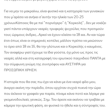
Για να μην το μακραίνω, είναι φυσικό και η κατηγορία των γυναικών
που μ'αρέσει να ανήκει σ'αυτήν την ηλικία των 20-25
χρόνωνΚάποιος θα με πεί "πορνόγερο" ή "Κορκολή" , δεν με νοιάζει
γιατί πάντα υπάρχουν νεαρές-τρυφερές ψυχούλες που προτιμούν
τους ώριμους άνδρες...Αρκεί να έχουν κλείσει τα 18 εεε. Αν και τώρα
έτσι όπως είναι οι σημερινές κοπέλες μάλλον πρέπει να μειώσουν
το όριο από 18 σε 16, θα την γλύτωνε και ο Κορκολής ο καυμένος.
Τον αναφέρω γιατί έχουμε τα ίδια γούστα, όχι μόνο ως προς τις
νεαρές αλλά και στη καταγραφή του ερωτικού παιχνιδιού ΠΑΝΤΑ με
την σύμφωνη γνώμη της συντρόφου και ΑΥΣΤΗΡΑ για
ΠΡΟΣΩΠΙΚΗ ΧΡΗΣΗ.
Η ιστορία που θα σας πω έχει να κάνει με ένα νεαρό φίλο μου,
άνεργο εκείνη την περίοδο, όπου ερχόταν συχνά πυκνά την ώρα
που έκλεινα το γραφείο για παρέα, πίναμε κάνα ποτό και λέγαμε για
γκομενοδουλειές γενικώς. Σημ. Του άρεσε και εκείνου να τραβάει με
κάμερα την ερωτική φάση, αν φυσικά το ήθελε και η σύντροφός του.