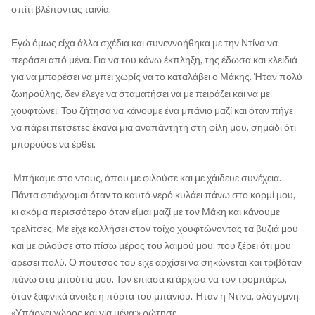
σπίτι βλέποντας ταινία.
Εγώ όμως είχα άλλα σχέδια και συνεννοήθηκα με την Ντίνα να
περάσει από μένα. Για να του κάνω έκπληξη, της έδωσα και κλειδιά
για να μπορέσει να μπει χωρίς να το καταλάβει ο Μάκης. Ήταν πολύ
ζωηρούλης, δεν έλεγε να σταματήσει να με πειράζει και να με
χουφτώνει. Του ζήτησα να κάνουμε ένα μπάνιο μαζί και όταν πήγε
να πάρει πετσέτες έκανα μια αναπάντητη στη φίλη μου, σημάδι ότι
μπορούσε να έρθει.
Μπήκαμε στο ντους, όπου με φιλούσε και με χάιδευε συνέχεια.
Πάντα φτιάχνομαι όταν το καυτό νερό κυλάει πάνω στο κορμί μου,
κι ακόμα περισσότερο όταν είμαι μαζί με τον Μάκη και κάνουμε
τρελίτσες. Με είχε κολλήσει στον τοίχο χουφτώνοντας τα βυζιά μου
και με φιλούσε στο πίσω μέρος του λαιμού μου, που ξέρει ότι μου
αρέσει πολύ. Ο πούτσος του είχε αρχίσει να σηκώνεται και τριβόταν
πάνω στα μπούτια μου. Τον έπιασα κι άρχισα να τον τρομπάρω,
όταν ξαφνικά άνοιξε η πόρτα του μπάνιου. Ήταν η Ντίνα, ολόγυμνη.
«Υπάρχει χώρος και για μένα;» ρώτησε.