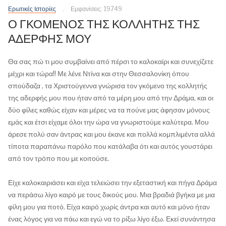
Ερωτικές Ιστορίες
Εμφανίσεις: 19749
Ο ΓΚΟΜΕΝΟΣ ΤΗΣ ΚΟΛΛΗΤΗΣ ΤΗΣ
ΑΔΕΡΦΗΣ ΜΟΥ
Θα σας πώ τι μου συμβαίνει από πέρσι το καλοκαίρι και συνεχίζετε
μέχρι και τώρα!! Με λένε Ντίνα και στην Θεσσαλονίκη όπου
σπούδαζα , τα Χριστούγεννα γνώρισα τον γκόμενο της κολλητής
της αδερφής μου που ήταν από τα μέρη μου από την Δράμα, και οι
δύο φίλες καθώς είχαν και μέρες να τα πούνε μας άφησαν μόνους
εμάς και έτσι είχαμε όλοι την ώρα να γνωριστούμε καλύτερα. Μου
άρεσε πολύ σαν άντρας και μου έκανε και πολλά κομπλιμέντα αλλά
τίποτα παραπάνω παρόλο που κατάλαβα ότι και αυτός γουστάρει
από τον τρόπο που με κοιτούσε.
Είχε καλοκαιριάσει και είχα τελειώσει την εξεταστική και πήγα Δράμα
να περάσω λίγο καιρό με τους δικούς μου. Μια βραδιά βγήκα με μια
φίλη μου για ποτό. Είχα καιρό χωρίς άντρα και αυτό και μόνο ήταν
ένας λόγος για να πάω και εγώ να το ρίξω λίγο έξω. Εκεί συνάντησα