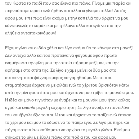
τον Κώστα το παιδί που σας έλεγα πιο πάνω. Γίναμε μια παρέα και
περνούσαμε ωραία ενώ ήρθαν και άλλοι κι γίναμε πολλοί! Αυτός
αφού μου είπε πως είναι ακόμα με την κοπελιά του άρχισε να μου
κάνει ανελέητο καμάκι και με τρέλαινε αλλά και εγώ να πω την
αλήθεια ανταποκρινόμουν!
Είχαμε γίνει και οι δύο χάλια και λίγο ακόμα θα το κάναμε στο μαγαζί.
Δεν άντεχα άλλο και του πρότεινα να φύγουμε αφού πρώτα
ενημέρωσα την φίλη μου την οποία πήραμε μαζί μας και την
αφήσαμε στο σπίτι της. Σε λίγο είχαμε μείνει οι δύο μας στο
αυτοκίνητο και ψάχναμε μέρος να γαμηθούμε. Με το που
σταματήσαμε άρχισε να με φιλάει ενώ το χέρι του βρισκόταν κάτω
από την μίνι φουστίτσα μου και άρχισε να μου τρίβει το μουνάκι μου.
Η ιδέα και μόνο τι γινόταν με άναβε και το μουνάκι μου ήταν κιόλας
υγρό και ένιωθα μεγάλη ευχαρίστηση. Σε λίγο άνοιξε το παντελόνι
του και έβγαλε έξω το πουλί του και άρχισε να το παίζει ενώ έπιασε
το χέρι μου και μου το έδωσε να το παίζω εγώ. Σε λίγο με πήρε και
πήγαμε στα πίσω καθίσματα να αρχίσει το μεγάλο γλέντι. Εκεί μου
σήκωσε το μίνι με έβαλε πάνω στα πόδια του και αφού μου