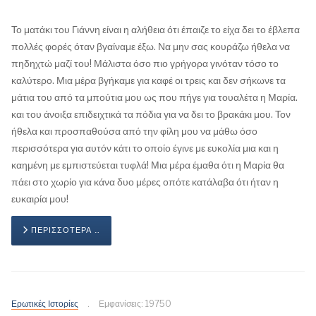
Το ματάκι του Γιάννη είναι η αλήθεια ότι έπαιζε το είχα δει το έβλεπα
πολλές φορές όταν βγαίναμε έξω. Να μην σας κουράζω ήθελα να
πηδηχτώ μαζί του! Μάλιστα όσο πιο γρήγορα γινόταν τόσο το
καλύτερο. Μια μέρα βγήκαμε για καφέ οι τρεις και δεν σήκωνε τα
μάτια του από τα μπούτια μου ως που πήγε για τουαλέτα η Μαρία.
και του άνοιξα επιδειχτικά τα πόδια για να δει το βρακάκι μου. Τον
ήθελα και προσπαθούσα από την φίλη μου να μάθω όσο
περισσότερα για αυτόν κάτι το οποίο έγινε με ευκολία μια και η
καημένη με εμπιστεύεται τυφλά! Μια μέρα έμαθα ότι η Μαρία θα
πάει στο χωρίο για κάνα δυο μέρες οπότε κατάλαβα ότι ήταν η
ευκαιρία μου!
ΠΕΡΙΣΣΌΤΕΡΑ …
Ερωτικές Ιστορίες
Εμφανίσεις: 19750