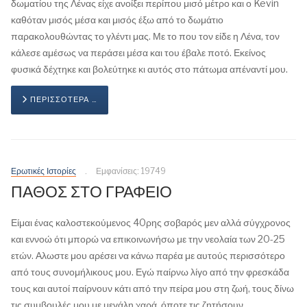
δωματίου της Λένας είχε ανοίξει περίπου μισό μέτρο και ο Kevin
καθόταν μισός μέσα και μισός έξω από το δωμάτιο
παρακολουθώντας το γλέντι μας. Με το που τον είδε η Λένα, τον
κάλεσε αμέσως να περάσει μέσα και του έβαλε ποτό. Εκείνος
φυσικά δέχτηκε και βολεύτηκε κι αυτός στο πάτωμα απέναντί μου.
ΠΕΡΙΣΣΌΤΕΡΑ …
Ερωτικές Ιστορίες
Εμφανίσεις: 19749
ΠΑΘΟΣ ΣΤΟ ΓΡΑΦΕΙΟ
Είμαι ένας καλοστεκούμενος 40ρης σοβαρός μεν αλλά σύγχρονος
και εννοώ ότι μπορώ να επικοινωνήσω με την νεολαία των 20-25
ετών. Αλωστε μου αρέσει να κάνω παρέα με αυτούς περισσότερο
από τους συνομήλικους μου. Εγώ παίρνω λίγο από την φρεσκάδα
τους και αυτοί παίρνουν κάτι από την πείρα μου στη ζωή, τους δίνω
τις συμβουλές μου με μεγάλη χαρά, όποτε τις ζητήσουν.