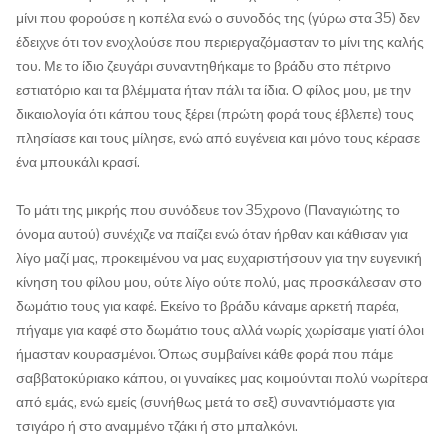
μίνι που φορούσε η κοπέλα ενώ ο συνοδός της (γύρω στα 35) δεν
έδειχνε ότι τον ενοχλούσε που περιεργαζόμασταν το μίνι της καλής
του. Με το ίδιο ζευγάρι συναντηθήκαμε το βράδυ στο πέτρινο
εστιατόριο και τα βλέμματα ήταν πάλι τα ίδια. Ο φίλος μου, με την
δικαιολογία ότι κάπου τους ξέρει (πρώτη φορά τους έβλεπε) τους
πλησίασε και τους μίλησε, ενώ από ευγένεια και μόνο τους κέρασε
ένα μπουκάλι κρασί.
Το μάτι της μικρής που συνόδευε τον 35χρονο (Παναγιώτης το
όνομα αυτού) συνέχιζε να παίζει ενώ όταν ήρθαν και κάθισαν για
λίγο μαζί μας, προκειμένου να μας ευχαριστήσουν για την ευγενική
κίνηση του φίλου μου, ούτε λίγο ούτε πολύ, μας προσκάλεσαν στο
δωμάτιο τους για καφέ. Εκείνο το βράδυ κάναμε αρκετή παρέα,
πήγαμε για καφέ στο δωμάτιο τους αλλά νωρίς χωρίσαμε γιατί όλοι
ήμασταν κουρασμένοι. Όπως συμβαίνει κάθε φορά που πάμε
σαββατοκύριακο κάπου, οι γυναίκες μας κοιμούνται πολύ νωρίτερα
από εμάς, ενώ εμείς (συνήθως μετά το σεξ) συναντιόμαστε για
τσιγάρο ή στο αναμμένο τζάκι ή στο μπαλκόνι.