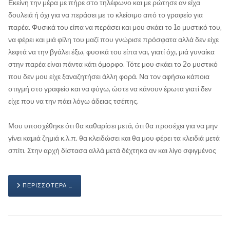
Εκείνη την μέρα με πήρε στο τηλέφωνο και με ρώτησε αν είχα
δουλειά ή όχι για να περάσει με το κλείσιμο από το γραφείο για
παρέα. Φυσικά του είπα να περάσει και μου σκάει το 1ο μυστικό του,
να φέρει και μιά φίλη του μαζί που γνώρισε πρόσφατα αλλά δεν είχε
λεφτά να την βγάλει έξω, φυσικά του είπα ναι, γιατί όχι, μιά γυναίκα
στην παρέα είναι πάντα κάτι όμορφο. Τότε μου σκάει το 2ο μυστικό
που δεν μου είχε ξαναζητήσει άλλη φορά. Να τον αφήσω κάποια
στιγμή στο γραφείο και να φύγω, ώστε να κάνουν έρωτα γιατί δεν
είχε που να την πάει λόγω άδειας τσέπης.
Μου υποσχέθηκε ότι θα καθαρίσει μετά, ότι θα προσέχει για να μην
γίνει καμιά ζημιά κ.λ.π. θα κλειδώσει και θα μου φέρει τα κλειδιά μετά
σπίτι. Στην αρχή δίστασα αλλά μετά δέχτηκα αν και λίγο σφιγμένος
ΠΕΡΙΣΣΌΤΕΡΑ …