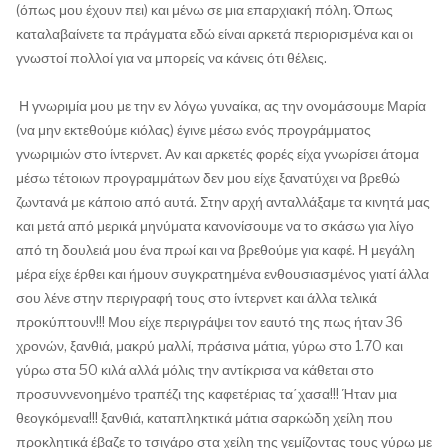
(όπως μου έχουν πει) και μένω σε μια επαρχιακή πόλη. Όπως
καταλαβαίνετε τα πράγματα εδώ είναι αρκετά περιορισμένα και οι
γνωστοί πολλοί για να μπορείς να κάνεις ότι θέλεις.
Η γνωριμία μου με την εν λόγω γυναίκα, ας την ονομάσουμε Μαρία
(να μην εκτεθούμε κιόλας) έγινε μέσω ενός προγράμματος
γνωριμιών στο ίντερνετ. Αν και αρκετές φορές είχα γνωρίσει άτομα
μέσω τέτοιων προγραμμάτων δεν μου είχε ξανατύχει να βρεθώ
ζωντανά με κάποιο από αυτά. Στην αρχή ανταλλάξαμε τα κινητά μας
και μετά από μερικά μηνύματα κανονίσουμε να το σκάσω για λίγο
από τη δουλειά μου ένα πρωί και να βρεθούμε για καφέ. Η μεγάλη
μέρα είχε έρθει και ήμουν συγκρατημένα ενθουσιασμένος γιατί άλλα
σου λένε στην περιγραφή τους στο ίντερνετ και άλλα τελικά
προκύπτουν!!! Μου είχε περιγράψει τον εαυτό της πως ήταν 36
χρονών, ξανθιά, μακρύ μαλλί, πράσινα μάτια, γύρω στο 1.70 και
γύρω στα 50 κιλά αλλά μόλις την αντίκρισα να κάθεται στο
προσυννενοημένο τραπέζι της καφετέριας τα΄χασα!!! Ήταν μια
θεογκόμενα!!! ξανθιά, καταπληκτικά μάτια σαρκώδη χείλη που
προκλητικά έβαζε το τσιγάρο στα χείλη της γεμίζοντας τους γύρω με