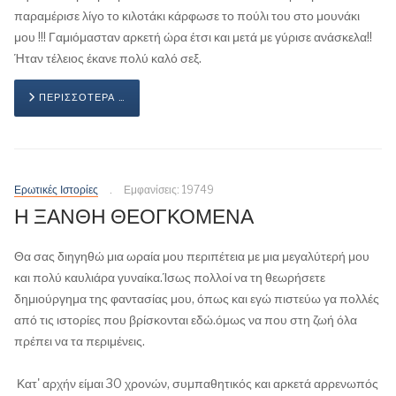
παραμέρισε λίγο το κιλοτάκι κάρφωσε το πούλι του στο μουνάκι
μου !!! Γαμιόμασταν αρκετή ώρα έτσι και μετά με γύρισε ανάσκελα!!
Ήταν τέλειος έκανε πολύ καλό σεξ.
ΠΕΡΙΣΣΌΤΕΡΑ …
Ερωτικές Ιστορίες
Εμφανίσεις: 19749
Η ΞΑΝΘΗ ΘΕΟΓΚΟΜΕΝΑ
Θα σας διηγηθώ μια ωραία μου περιπέτεια με μια μεγαλύτερή μου
και πολύ καυλιάρα γυναίκα.Ίσως πολλοί να τη θεωρήσετε
δημιούργημα της φαντασίας μου, όπως και εγώ πιστεύω γα πολλές
από τις ιστορίες που βρίσκονται εδώ.όμως να που στη ζωή όλα
πρέπει να τα περιμένεις.
Κατ' αρχήν είμαι 30 χρονών, συμπαθητικός και αρκετά αρρενωπός