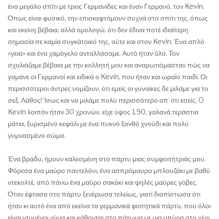
ένα μεγάλο σπίτι με τρεις Γερμανίδες και έναν Γερμανό, τον Kevin.
Όπως είναι φυσικό, την επισκεφτόμουν συχνά στο σπίτι της, όπως
και εκείνη βέβαια, αλλά ομολογώ, ότι δεν έδινα ποτέ ιδιαίτερη
σημασία σε καμία συγκάτοικό της, ούτε και στον Kevin. Ένα απλό
«γεια» και ένα χαμόγελο ανταλλάσαμε. Αυτό ήταν όλο. Τον
σχολιάζαμε βέβαια με την κολλητή μου και αναρωτιόμασταν πώς να
γαμάνε οι Γερμανοί και ειδικά ο Kevin, που ήταν και ωραίο παιδί. Οι
περισσότεροι άντρες νομίζουν, ότι εμείς οι γυναίκες δε μιλάμε για το
σεξ. Λάθος! Ίσως και να μιλάμε πολύ περισσότερο απ΄ότι εσείς. O
Kevin λοιπόν ήταν 30 χρονών, είχε ύψος 1.90, γαλανά τεράστια
μάτια, ξυρισμένο κεφάλι με ένα πυκνό ξανθό χνούδι και πολύ
γυμνασμένο σώμα.
Ένα βράδυ, ήμουν καλεσμένη στο πάρτυ μιας συμφοιτήτριάς μου.
Φόρεσα ένα μαύρο παντελόνι, ένα ασπρόμαυρο μπλουζάκι με βαθύ
ντεκολτέ, από πάνω ένα μαύρο σακάκι και ψηλές μαύρες γόβες.
Όταν έφτασα στο πάρτυ ξενέρωσα τελείως, γιατί διαπίστωσα ότι
ήταν κι αυτό ένα από εκείνα τα γερμανικά φοιτητικά πάρτυ, που όλοι
είναι ντυμένοι χύμα και κάθονται στο πάτωμα με μια μπύρα στο χέρι