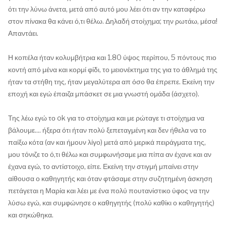
ότι την λύνω άνετα, μετά από αυτό μου λέει ότι αν την καταφέρω
στον πίνακα θα κάνει ό,τι θέλω. Δηλαδή στοίχημα; την ρωτάω, μέσα!
Απαντάει.
Η κοπέλα ήταν κολυμβήτρια και 1.80 ύψος περίπου, 5 πόντους πιο
κοντή από μένα και κορμί φίδι, το μειονέκτημα της για το άθλημά της
ήταν τα στήθη της, ήταν μεγαλύτερα απ όσο θα έπρεπε. Εκείνη την
εποχή και εγώ έπαιζα μπάσκετ σε μια γνωστή ομάδα (άσχετο).
Της λέω εγώ το ok για το στοίχημα και με ρώταγε τι στοίχημα να
βάλουμε.... ήξερα ότι ήταν πολύ ξεπεταγμένη και δεν ήθελα να το
παίξω κότα (αν και ήμουν λίγο) μετά από μερικά πειράγματα της,
μου τόνιζε το ό,τι θέλω και συμφωνήσαμε μια πίπα αν έχανε και αν
έχανα εγώ, το αντίστοιχο, είπε. Εκείνη την στιγμή μπαίνει στην
αίθουσα ο καθηγητής και όταν φτάσαμε στην συζητημένη άσκηση
πετάγεται η Μαρία και λέει με ένα πολύ πουτανίστικο ύφος να την
λύσω εγώ, και συμφώνησε ο καθηγητής (πολύ καθίκι ο καθηγητής)
και σηκώθηκα.