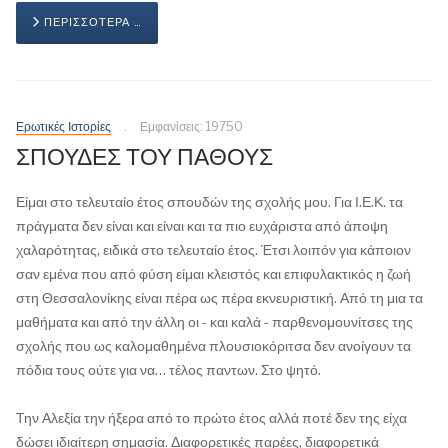
ΠΕΡΙΣΣΌΤΕΡΑ …
Ερωτικές Ιστορίες
Εμφανίσεις: 19750
ΣΠΟΥΔΕΣ ΤΟΥ ΠΑΘΟΥΣ
Είμαι στο τελευταίο έτος σπουδών της σχολής μου. Για Ι.Ε.Κ. τα
πράγματα δεν είναι και είναι και τα πιο ευχάριστα από άποψη
χαλαρότητας, ειδικά στο τελευταίο έτος. Έτσι λοιπόν για κάποιον
σαν εμένα που από φύση είμαι κλειστός και επιφυλακτικός η ζωή
στη Θεσσαλονίκης είναι πέρα ως πέρα εκνευριστική. Από τη μια τα
μαθήματα και από την άλλη οι - και καλά - παρθενομουνίτσες της
σχολής που ως καλομαθημένα πλουσιοκόριτσα δεν ανοίγουν τα
πόδια τους ούτε για να… τέλος παντων. Στο ψητό.
Την Αλεξία την ήξερα από το πρώτο έτος αλλά ποτέ δεν της είχα
δώσει ιδιαίτερη σημασία. Διαφορετικές παρέες, διαφορετικά