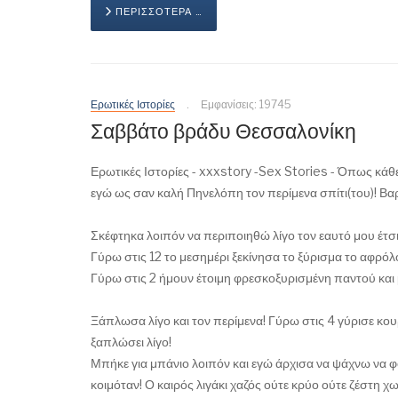
ΠΕΡΙΣΣΌΤΕΡΑ …
Ερωτικές Ιστορίες
Εμφανίσεις: 19745
Σαββάτο βράδυ Θεσσαλονίκη
Ερωτικές Ιστορίες - xxxstory -Sex Stories - Όπως κάθε 
εγώ ως σαν καλή Πηνελόπη τον περίμενα σπίτι(του)! Βαρε
Σκέφτηκα λοιπόν να περιποιηθώ λίγο τον εαυτό μου έτσι 
Γύρω στις 12 το μεσημέρι ξεκίνησα το ξύρισμα το αφρόλο
Γύρω στις 2 ήμουν έτοιμη φρεσκοξυρισμένη παντού και
Ξάπλωσα λίγο και τον περίμενα! Γύρω στις 4 γύρισε κου
ξαπλώσει λίγο!
Μπήκε για μπάνιο λοιπόν και εγώ άρχισα να ψάχνω να φο
κοιμόταν! Ο καιρός λιγάκι χαζός ούτε κρύο ούτε ζέστη 