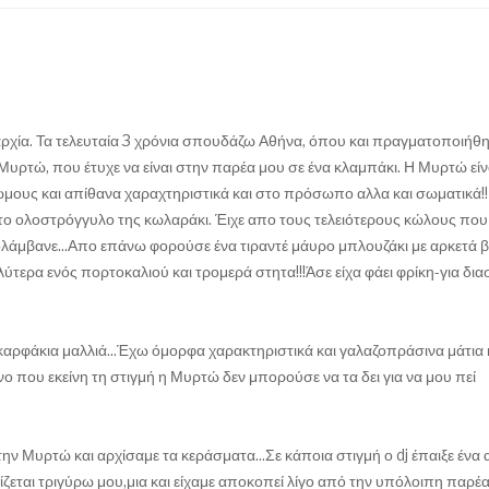
παρχία. Τα τελευταία 3 χρόνια σπουδάζω Αθήνα, όπου και πραγματοποιήθη
Μυρτώ, που έτυχε να είναι στην παρέα μου σε ένα κλαμπάκι. Η Μυρτώ εί
 ώμους και απίθανα χαραχτηριστικά και στο πρόσωπο αλλα και σωματικά!!
το ολοστρόγγυλο της κωλαράκι. Έιχε απο τους τελειότερους κώλους που
 απολάμβανε...Απο επάνω φορούσε ένα τιραντέ μάυρο μπλουζάκι με αρκετά 
αλύτερα ενός πορτοκαλιού και τρομερά στητα!!!Άσε είχα φάει φρίκη-για δι
καρφάκια μαλλιά...Έχω όμορφα χαρακτηριστικά και γαλαζοπράσινα μάτια 
Μόνο που εκείνη τη στιγμή η Μυρτώ δεν μπορούσε να τα δει για να μου πεί
ν Μυρτώ και αρχίσαμε τα κεράσματα...Σε κάποια στιγμή ο dj έπαιξε ένα 
ίζεται τριγύρω μου,μια και είχαμε αποκοπεί λίγο από την υπόλοιπη παρέα,