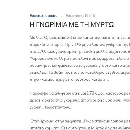
Ερωτικές Ιστορίες
Εμφανίσεις: 19746
Η ΓΝΩΡΙΜΙΑ ΜΕ ΤΗ ΜΥΡΤΩ
Με λένε Ορφέα, είμαι 20 ετών και κατάγομαι απο την ε
παρακάτω ιστορία : Πριν 1 ½ μήνα λοιπόν, γνώρισα την 
στο 1.70, καλογυμνασμένη, με ξανθά μαλλιά μέχρι τους
Φορούσε ένα κολλητό παντελόνι που εφάρμοζε τέλεια σ
συναντήσει, και φαίνεται να το γνώριζε γι αυτό και το
ντεκολτέ... Τα βυζιά της ήταν το κατάλληλο μέγεθος,μεγ
πήγα -και μου είχε γίνει ο πούτσος κατάρτι ....
Παρέληψα να αναφέρω ότι είμαι 1.78 ύψος,καστανός με 
αρέσει αρκετά στις γκόμενες απ ότι οι ίδιες μου λένε...
γνώμη...Τελοσπάντων...
Επανέρχομαι στην αφήγηση...Γνωριστήκαμε λοιπόν με τη
μπιτάτο κομμάτι...Εεε αυτό ήταν, η Μυρτώ άρχισε να λικν