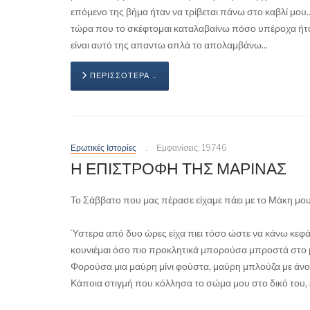
επόμενο της βήμα ήταν να τρίβεται πάνω στο καβλί μου
τώρα που το σκέφτομαι καταλαβαίνω πόσο υπέροχα ήταν...
είναι αυτό της απαντω απλά το απολαμβάνω...
ΠΕΡΙΣΣΌΤΕΡΑ …
Ερωτικές Ιστορίες
Εμφανίσεις: 19746
Η ΕΠΙΣΤΡΟΦΗ ΤΗΣ ΜΑΡΙΝΑΣ
Το Σάββατο που μας πέρασε είχαμε πάει με το Μάκη μου
Ύστερα από δυο ώρες είχα πιει τόσο ώστε να κάνω κεφ
κουνιέμαι όσο πιο προκλητικά μπορούσα μπροστά στο
Φορούσα μια μαύρη μίνι φούστα, μαύρη μπλούζα με άνοι
Κάποια στιγμή που κόλλησα το σώμα μου στο δικό του, εί