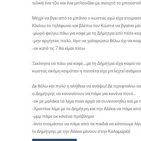
τελικά ένα τζιν και ένα μπλουζάκι με ανοιχτό το μπούστο!
Μέχρι να βγει από το μπάνιο ο κωστας εγώ είχα ετοιμασ
Κλείνω το τηλέφωνο και βλέπω τον Κώστα να βγαίνει μέσ
-μωρό φεύγω πάω για καφέ με τη Δήμητρα εσύ πέσε κο
-μην αργήσεις πολύ, λίγο να χαλαρώσω θέλω όχι να κο
-οκ κατά τις 7 θα είμαι πίσω
Ξεκίνησα να πάω για καφέ....με τη Δήμητρα είχα καιρό ν
κωστας ακόμη κοιμόταν η πετσέτα είχε μπλεχτεί ανάμεσα 
Δε θέλω και πολύ η αλήθεια να ανάψω! Δε προφταίνω να 
ο Δημήτρης να κανονίσουν να πάμε για κανένα ποτό...
-οκ ρε μαλάκα τα λέμε ποιο αργά να συνεννοηθώ και με 
-Χριστίνα λέμε με το Δημήτρη και την Αλέκα να πάμε α
-μμμ πάμε οκ κανένα πρόβλημα
-άντε ετοιμάσου να πάμε από τα παιδιά να κάτσουμε λίγ
(ο Δημήτρης με την Αλέκα μένουν στην Καλαμαριά)