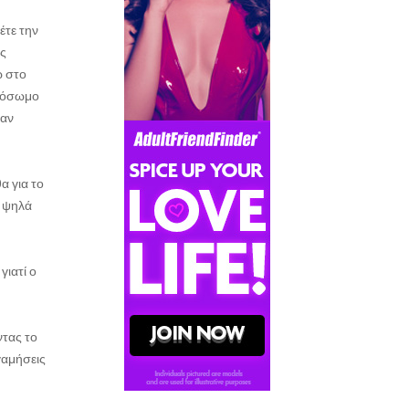
έτε την
ης
ω στο
ολόσωμο
σαν
α για το
ι ψηλά
γιατί ο
ντας το
 γαμήσεις