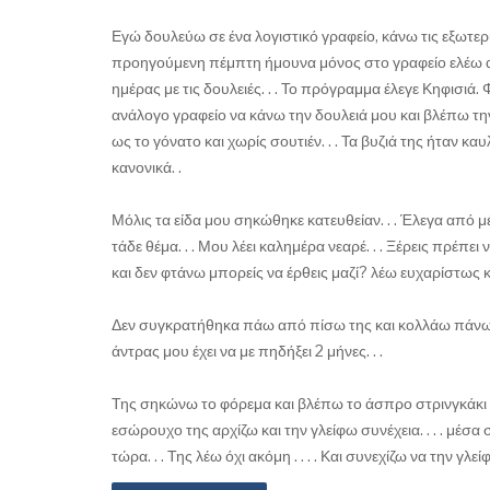
Εγώ δουλεύω σε ένα λογιστικό γραφείο, κάνω τις εξωτερικές
προηγούμενη πέμπτη ήμουνα μόνος στο γραφείο ελέω α
ημέρας με τις δουλειές. . . Το πρόγραμμα έλεγε Κηφισ
ανάλογο γραφείο να κάνω την δουλειά μου και βλέπω τ
ως το γόνατο και χωρίς σουτιέν. . . Τα βυζιά της ήταν 
κανονικά. .
Μόλις τα είδα μου σηκώθηκε κατευθείαν. . . Έλεγα από 
τάδε θέμα. . . Μου λέει καλημέρα νεαρέ. . . Ξέρεις πρέπ
και δεν φτάνω μπορείς να έρθεις μαζί? λέω ευχαρίστως κ
Δεν συγκρατήθηκα πάω από πίσω της και κολλάω πάνω της
άντρας μου έχει να με πηδήξει 2 μήνες. . .
Της σηκώνω το φόρεμα και βλέπω το άσπρο στρινγκάκι 
εσώρουχο της αρχίζω και την γλείφω συνέχεια. . . . μέσα 
τώρα. . . Της λέω όχι ακόμη . . . . Και συνεχίζω να την γλείφω