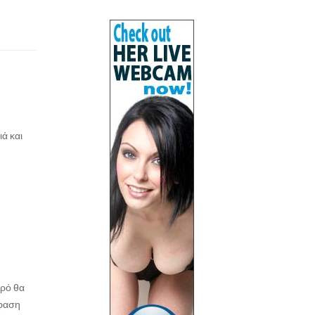
ιά και
ωρό θα
όφαση