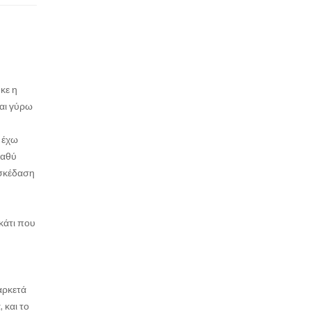
κε η
ναι γύρω
 έχω
βαθύ
ασκέδαση
κάτι που
αρκετά
 και το