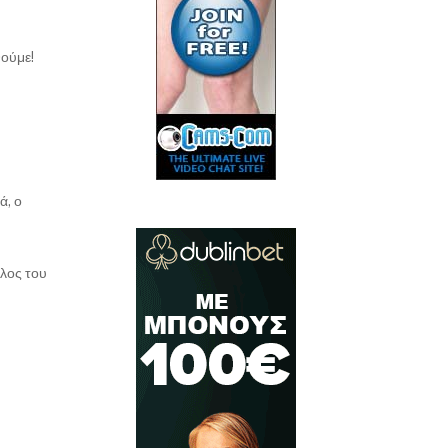
θούμε!
ά, ο
ίλος του