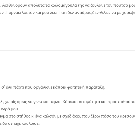
... Αισθάνομουν απόλυτα τα κωλομάγουλα της να ζουλάνε τον πούτσο μου
Γυρνάει λοιπόν και μου λέει: Γιατί δεν αντιδράς,δεν θέλεις να με χορέψε
 σ’ ένα πάρτι που οργάνωνε κάποια φοιτητική παράταξη.
άλι, χωρίς όμως να γίνω και τύφλα. Χόρευα ασταμάτητα και προσπαθούσα
 μωρό μου.
γμα στο στήθος κι ένα καλσόν με σχεδιάκια, που ξέρω πόσο του αρέσου
δα ότι είχε καυλώσει.