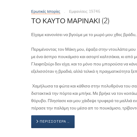
Ερωτικές Ιστορίες
Εμφανίσεις: 19746
ΤΟ ΚΑΥΤΟ ΜΑΡΙΝΑΚΙ (2)
Είχαμε κανονίσει να βγούμε με το μωρό μου χθες βράδυ,
Περιμένοντας τον Μάκη μου, έψαξα στην ντουλάπα μου 
με ένα άσπρο πουκάμισο και ασορτί καλτσάκια, κι από μ
Γλειφιτζούρι δεν είχα, και το μόνο που μπορούσα να κά
εξελισσόταν η βραδιά, αλλά τελικά η πραγματικότητα ξε
Χαμήλωσα τα φώτα και κάθισα στην πολυθρόνα του σαλ
διστακτικά την πόρτα και μπήκε. Με βρήκε να τον κοιτά
θόρυβο. Πλησίασε και μου χάιδεψε τρυφερά τα μαλλιά ε
πέρασε την παλάμη του μέσα απ το πουκάμισο, τρίβοντα
ΠΕΡΙΣΣΌΤΕΡΑ …