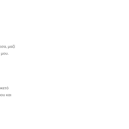
σα, μαζί
 μου.
ρκετό
ου και