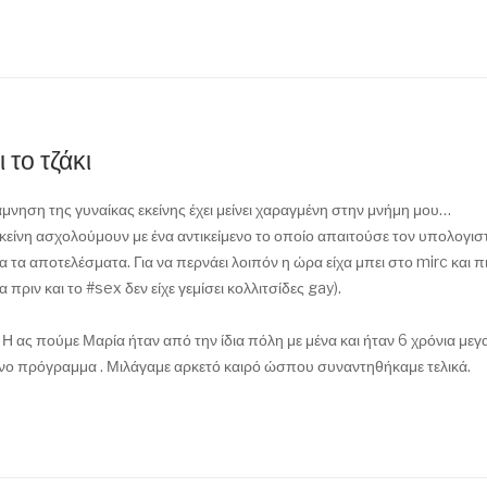
 το τζάκι
μνηση της γυναίκας εκείνης έχει μείνει χαραγμένη στην μνήμη μου…
 εκείνη ασχολούμουν με ένα αντικείμενο το οποίο απαιτούσε τον υπολογισ
 τα αποτελέσματα. Για να περνάει λοιπόν η ώρα είχα μπει στο mirc και π
ριν και το #sex δεν είχε γεμίσει κολλιτσίδες gay).
Η ας πούμε Μαρία ήταν από την ίδια πόλη με μένα και ήταν 6 χρόνια με
ένο πρόγραμμα . Μιλάγαμε αρκετό καιρό ώσπου συναντηθήκαμε τελικά.