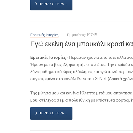
ΠΕΡΙΣΣΌΤΕΡΑ …
Ερωτικές Ιστορίες
Εμφανίσεις: 19745
Εγώ εκείνη ένα μπουκάλι κρασί και
Ερωτικές Ιστορίες
- Πέρασαν χρόνια από τότε αλλά ανά
Ήμουν με τα βίας 22, φοιτητής στο 3 έτος. Την περίοδο
λύνει μαθηματικά ώρες ολόκληρες και εγώ απλά περίμενα
συγκεκριμένα στο κανάλι #sex του GrNet (Αρκετά χρόνια π
Της μίλησα μου και κανένα 10λεπτο μετά μου απάντησε. 
μου, στέλεχος σε μια πολυεθνική με απίστευτα φορτωμ
ΠΕΡΙΣΣΌΤΕΡΑ …