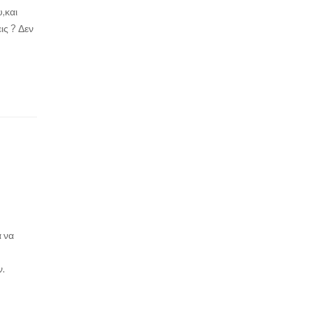
,και
ις ? Δεν
 να
ν.