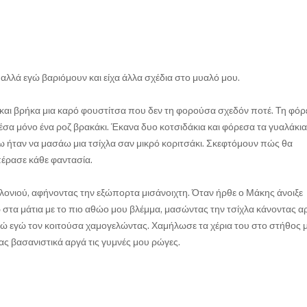
 αλλά εγώ βαριόμουν και είχα άλλα σχέδια στο μυαλό μου.
και βρήκα μια καρό φουστίτσα που δεν τη φορούσα σχεδόν ποτέ. Τη φόρε
έσα μόνο ένα ροζ βρακάκι. Έκανα δυο κοτσιδάκια και φόρεσα τα γυαλάκια
νω ήταν να μασάω μια τσίχλα σαν μικρό κοριτσάκι. Σκεφτόμουν πώς θα
πέρασε κάθε φαντασία.
ονιού, αφήνοντας την εξώπορτα μισάνοιχτη. Όταν ήρθε ο Μάκης άνοιξε
ω στα μάτια με το πιο αθώο μου βλέμμα, μασώντας την τσίχλα κάνοντας α
νώ εγώ τον κοιτούσα χαμογελώντας. Χαμήλωσε τα χέρια του στο στήθος μ
ς βασανιστικά αργά τις γυμνές μου ρώγες.