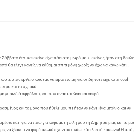
Σάββατο έτσι και εκείνο είχα πάει στο μωρό μου...εκείνος ήταν στη δουλε
τό θα έλεγε κανείς να κάθομαι σπίτι μόνη χωρίς να έχω να κάνω κάτι...
ώστε όταν έρθει ο κωστας να είμαι έτοιμη για οτιδήποτε είχε κατά νου!
υτρο και τα σχετικά.
 με μυρωδιά αφρόλουτρου που αναστατώνει και νεκρό..
ρασμένος και το μόνο που ήθελε μου πε ήταν να κάνει ένα μπάνιο και να
ρέσω κάτι για να πάω για καφέ με τη φίλη μου τη Δήμητρα μιας και το μ
χωρίς να ξέρω τι να φορέσω...κάτι χοντρό σκάω, κάτι λεπτό κρυώνω! Η απ