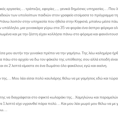
 εργασίες. . . τράπεζες, εφορίες , , , γενικά δημόσιες υπηρεσίες. . . Που λ
δειών των υπολοίπων παιδιών στον γραφείο ετοίμασα το πρόγραμμα τ
ιά. Φτάνω λοιπόν στην υπηρεσία που ήθελα στην Κηφισιά, μπαίνω μέσα πά
ην υπάλληλο, μια γυναικάρα γύρω στα 35 να φοράει ένα άσπρο φόρεμα 
καυλωμένα και με την ζέστη είχαν κολλήσει πάνω στο φόρεμα και φαινόντου
μέσα μου αυτήν την γυναίκα πρέπει να την γαμήσω. Της λέω καλημέρα ήρθ
ει να πάω στο αρχείο να δω τον φάκελο της υπόθεσης σου αλλά επειδή είνα
αι σε 2 λεπτά είμαστε σε ένα δωμάτιο όλο φακέλους εγώ και εκείνη.
. . . Μου λέει είσαι πολύ καυλιάρης θέλω να με γαμήσεις εδώ και τώρα 
της να διαγράφεται στο σφικτό κωλαράκι της. . Χαμηλώνω και παραμελώ
σε 1 λεπτό είχε υγρανθεί πάρα πολύ. . . Και μου λέει μωρό μου θέλω να με
. . .