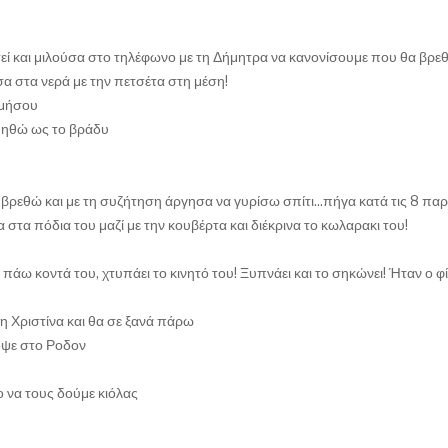
τεί και μιλούσα στο τηλέφωνο με τη Δήμητρα να κανονίσουμε που θα βρε
α στα νερά με την πετσέτα στη μέση!
ιμήσου
ιμηθώ ως το βράδυ
α βρεθώ και με τη συζήτηση άργησα να γυρίσω σπίτι...πήγα κατά τις 8 παρ
στα πόδια του μαζί με την κουβέρτα και διέκρινα το κωλαρακι του!
πάω κοντά του, χτυπάει το κινητό του! Ξυπνάει και το σηκώνει! Ήταν ο φ
τη Χριστίνα και θα σε ξανά πάρω
πόψε στο Ροδον
ο να τους δούμε κιόλας