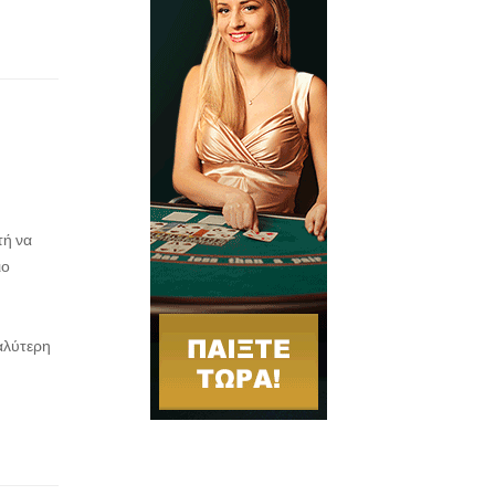
τή να
ιο
γαλύτερη