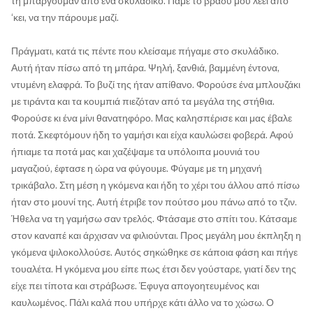
τη μπαργούμαν από ένα σκυλάδικο. Πάμε το βράδυ μου λέει από
‘κει, να την πάρουμε μαζί.
Πράγματι, κατά τις πέντε που κλείσαμε πήγαμε στο σκυλάδικο.
Αυτή ήταν πίσω από τη μπάρα. Ψηλή, ξανθιά, βαμμένη έντονα,
ντυμένη ελαφρά. Το βυζί της ήταν απίθανο. Φορούσε ένα μπλουζάκι
με τιράντα και τα κουμπιά πιεζόταν από τα μεγάλα της στήθια.
Φορούσε κι ένα μίνι θανατηφόρο. Μας καλησπέρισε και μας έβαλε
ποτά. Σκεφτόμουν ήδη το γαμήσι και είχα καυλώσει φοβερά. Αφού
ήπιαμε τα ποτά μας και χαζέψαμε τα υπόλοιπα μουνιά του
μαγαζιού, έφτασε η ώρα να φύγουμε. Φύγαμε με τη μηχανή
τρικάβαλο. Στη μέση η γκόμενα και ήδη το χέρι του άλλου από πίσω
ήταν στο μουνί της. Αυτή έτριβε τον πούτσο μου πάνω από το τζιν.
Ήθελα να τη γαμήσω σαν τρελός. Φτάσαμε στο σπίτι του. Κάτσαμε
στον καναπέ και άρχισαν να φιλιούνται. Προς μεγάλη μου έκπληξη η
γκόμενα ψιλοκολλούσε. Αυτός σηκώθηκε σε κάποια φάση και πήγε
τουαλέτα. Η γκόμενα μου είπε πως έτσι δεν γούσταρε, γιατί δεν της
είχε πει τίποτα και στράβωσε. Έφυγα απογοητευμένος και
καυλωμένος. Πάλι καλά που υπήρχε κάτι άλλο να το χώσω. Ο