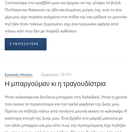
Ξαπλώσαμε στο κρεββάτι μου και άρχισα να της γλύφω τα βυζιά.
Πιπίλαγα και δάγκωνα τις ήδη καυλωμένες ρώγες της, ενώ το ένα
χέρι μου είχε περάσει ανάμεσα στα πόδια της και χαίδευε το μουνάκι
της! Δεν ήταν τελείως ξυρισμένο, είχε ένα τριγωνάκι αφήσει από
πάνω, κάτι που δεν με πείραζε καθόλου.
ΠΕΡΙΣΣΌΤΕΡΑ …
Ερωτικές Ιστορίες
Εμφανίσεις: 19743
Η μπαργούμαν κι η τραγουδίστρια
Ήταν καλοκαίρι και δούλευα μπάρμαν στη Χαλκιδική. Ήταν η χρονιά
που έκανα τα περισσότερα και πιο τρελά γαμήσια της ζωής μου.
Πρέπει να πήδηξα πάνω από πενήντα μουνιά εκείνο το καλοκαίρι. Η
καλύτερη εποχή της ζωής μου. Ένα βράδυ στο μαγαζί μιλούσα με
τον άλλο μπάρμαν και μου είπε πως την προηγούμενη είχε πηδήξει