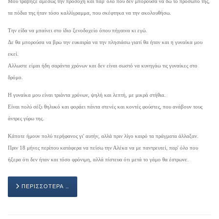
Μου τράβηξε αμέσως την προσοχή και παρ' όλο που δεν μπορούσα να δω το πρόσωπό της,
τα πόδια της ήταν τόσο καλλίγραμμα, που σκέφτηκα να την ακολουθήσω.
Την είδα να μπαίνει στο ίδιο ξενοδοχείο όπου πήγαινα κι εγώ.
Δε θα μπορούσα να βρω την ευκαιρία να την πλησιάσω γιατί θα ήταν και η γυναίκα μου
εκεί.
Αλλωστε είμαι ήδη σαράντα χρόνων και δεν είναι σωστό να κυνηγάω τις γυναίκες στο
δρόμο.
Η γυναίκα μου είναι τριάντα χρόνων, ψηλή και λεπτή, με μικρά στήθια.
Είναι πολύ σέξι θηλυκό και φοράει πάντα στενές και κοντές φούστες, που ανάβουν τους
άντρες γύρω της.
Κάποτε ήμουν πολύ περήφανος γι' αυτήν, αλλά πριν λίγο καιρό τα πράγματα άλλαξαν.
Πριν 18 μήνες περίπου κατάφερα να πείσω την Αλέκα να με παντρευτεί, παρ' όλο που
ήξερα ότι δεν ήταν και τόσο φρόνιμη, αλλά πίστευα ότι μετά το γάμο θα έστρωνε.
ΠΕΡΙΣΣΌΤΕΡΑ …