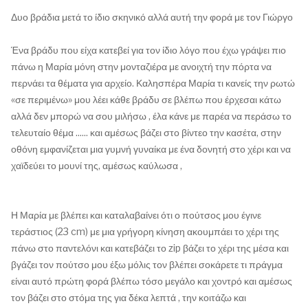
Δυο βράδια μετά το ίδιο σκηνικό αλλά αυτή την φορά με τον Γιώργο
Ένα βράδυ που είχα κατεβεί για τον ίδιο λόγο που έχω γράψει πιο
πάνω η Μαρία μόνη στην μονταζιέρα με ανοιχτή την πόρτα να
περνάει τα θέματα για αρχείο. Καλησπέρα Μαρία τι κανείς την ρωτώ
«σε περιμένω» μου λέει κάθε βράδυ σε βλέπω που έρχεσαι κάτω
αλλά δεν μπορώ να σου μιλήσω , έλα κάνε με παρέα να περάσω το
τελευταίο θέμα ...... και αμέσως βάζει στο βίντεο την κασέτα, στην
οθόνη εμφανίζεται μια γυμνή γυναίκα με ένα δονητή στο χέρι και να
χαϊδεύει το μουνί της, αμέσως καύλωσα ,
Η Μαρία με βλέπει και καταλαβαίνει ότι ο πούτσος μου έγινε
τεράστιος (23 cm) με μια γρήγορη κίνηση ακουμπάει το χέρι της
πάνω στο παντελόνι και κατεβάζει το zip βάζει το χέρι της μέσα και
βγάζει τον πούτσο μου έξω μόλις τον βλέπει σοκάρετε τι πράγμα
είναι αυτό πρώτη φορά βλέπω τόσο μεγάλο και χοντρό και αμέσως
τον βάζει στο στόμα της για δέκα λεπτά , την κοιτάζω και