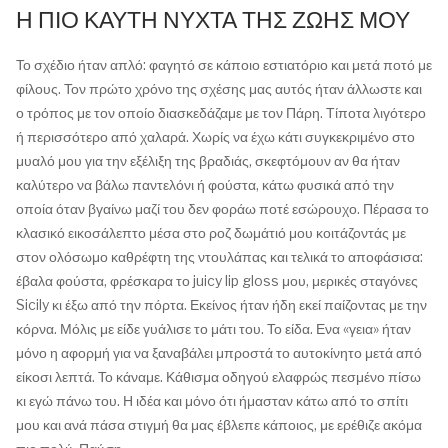
Η ΠΙΟ ΚΑΥΤΗ ΝΥΧΤΑ ΤΗΣ ΖΩΗΣ ΜΟΥ
Το σχέδιο ήταν απλό: φαγητό σε κάποιο εστιατόριο και μετά ποτό με
φίλους. Τον πρώτο χρόνο της σχέσης μας αυτός ήταν άλλωστε και
ο τρόπος με τον οποίο διασκεδάζαμε με τον Πάρη. Τίποτα λιγότερο
ή περισσότερο από χαλαρά. Χωρίς να έχω κάτι συγκεκριμένο στο
μυαλό μου για την εξέλιξη της βραδιάς, σκεφτόμουν αν θα ήταν
καλύτερο να βάλω παντελόνι ή φούστα, κάτω φυσικά από την
οποία όταν βγαίνω μαζί του δεν φοράω ποτέ εσώρουχο. Πέρασα το
κλασικό εικοσάλεπτο μέσα στο ροζ δωμάτιό μου κοιτάζοντάς με
στον ολόσωμο καθρέφτη της ντουλάπας και τελικά το αποφάσισα:
έβαλα φούστα, φρέσκαρα το juicy lip gloss μου, μερικές σταγόνες
Sicily κι έξω από την πόρτα. Εκείνος ήταν ήδη εκεί παίζοντας με την
κόρνα. Μόλις με είδε γυάλισε το μάτι του. Το είδα. Ενα «γεια» ήταν
μόνο η αφορμή για να ξαναβάλει μπροστά το αυτοκίνητο μετά από
είκοσι λεπτά. Το κάναμε. Κάθισμα οδηγού ελαφρώς πεσμένο πίσω
κι εγώ πάνω του. Η ιδέα και μόνο ότι ήμασταν κάτω από το σπίτι
μου και ανά πάσα στιγμή θα μας έβλεπε κάποιος, με ερέθιζε ακόμα