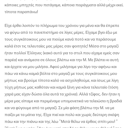
κάποιες μπηχτές που πετάγαμε, κάποια πειράγματα αλλά μέχρι εκεί,
τίποτα παραπάνω!
Είχε έρθει λοιπόν το πλήρωμα του χρόνου για μένα και θα έπρεπε
να φύγω από το πανεπιστήμιο σε λίγες μέρες. Είχαμε βγει έξω με
τους συγκάτοικους μου να πιούμε κανά ποτό και να περάσουμε
καλά έτσι τις τελευταίες μας μέρες σαν φοιτητές! Μέσα στο μαγαζί
ήταν πολλοί Έλληνες (κακό αυτό για το στυλ που είχαμε εμείς σαν
παρέα) και ανάμεσα σε όλους βλέπω και την Μ. Με βλέπει κι αυτή
και έρχετε να μου μιλήσει. Αφού μιλήσαμε για λίγο την αφήνω και
πάω να κάνω καμιά βόλτα στο μαγαζί με τους συγκάτοικους μου
μήπως και βρούμε τίποτα καλό να ασχοληθούμε, και ίσως με λίγη
τύχη μήπως μας καθόταν και καμιά ξένη για κάνα τελευταίο (τόση
χαρά μας είχαν δώσει όλα αυτά τα χρόνια). Αλλά τζίφος, δεν ήταν η
μέρα μας είπαμε και περιμέναμε υπομονετικά να τελειώσει η βραδιά
και να φύγουμε από το μαγαζί. Σε μία φάση βλέπω την Μ. να με
παίζει με τα μάτια της. Είχα πιεί και πολύ και χωρίς δεύτερη σκέψη
πάω και την πιάνω και της λέω "Μετά θέλω να έρθεις σπίτι μου! "