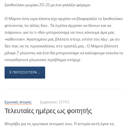
ξανθούλικο μωράκι 20-21 με ένα γαλάζιο φόρεμα .
Ο Μάρτιν όση ώρα έλειπα είχε αρχίσει να βλεφαριάζει το ξανθούλικο
φτύνοντας τις άλλες δύο . Τα σχόλια άρχισαν να δίνουν και να
παίρνουν, για το τι «θα» μπορούσαμε να τους κάνουμε άμα μας
«κάθονταν». Αγαπημένο μας βλέπετε σπορ, οπότε του λέω : ρε συ
δεν πας να τις προσκαλέσεις στο τραπέζι μας , Ο Μάρτιν βλέπετε
μίλαγε 7 γλώσσες και έτσι θα μπορούσαμε να καλύψουμε εύκολα το
οποιοδήποτε γλωσσικό πρόβλημα υπήρχε .
ΠΕΡΙΣΣΌΤΕΡΑ …
Ερωτικές Ιστορίες
Εμφανίσεις: 19743
Τελευταίες ημέρες ως φοιτητής
Μπράβο για τις ερωτικεσ ιστοριεσ σου. H ιστορία αυτή έγινε τις