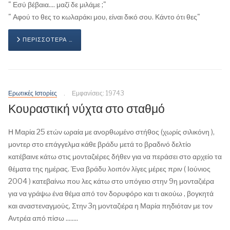
" Εσύ βέβαια.... μαζί δε μιλάμε ;"
" Αφού το θες το κωλαράκι μου, είναι δικό σου. Κάντο ότι θες"
ΠΕΡΙΣΣΌΤΕΡΑ …
Ερωτικές Ιστορίες
Εμφανίσεις: 19743
Κουραστική νύχτα στο σταθμό
Η Μαρία 25 ετών ωραία με ανορθωμένο στήθος (χωρίς σιλικόνη ),
μοντερ στο επάγγελμα κάθε βράδυ μετά το βραδινό δελτίο
κατέβαινε κάτω στις μονταζιέρες δήθεν για να περάσει στο αρχείο τα
θέματα της ημέρας. Ένα βράδυ λοιπόν λίγες μέρες πριν ( Ιούνιος
2004 ) κατεβαίνω που λες κάτω στο υπόγειο στην 9η μονταζιέρα
για να γράψω ένα θέμα από τον δορυφόρο και τι ακούω , βογκητά
και αναστεναγμούς, Στην 3η μονταζιέρα η Μαρία πηδιόταν με τον
Αντρέα από πίσω ........