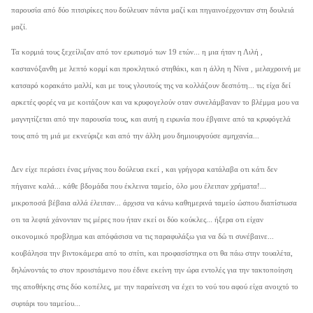
παρουσία από δύο πιτσιρίκες που δούλευαν πάντα μαζί και πηγαινοέρχονταν στη δουλειά
μαζί.
Τα κορμιά τους ξεχείλιζαν από τον ερωτισμό των 19 ετών... η μια ήταν η Λιλή ,
καστανόξανθη με λεπτό κορμί και προκλητικό στηθάκι, και η άλλη η Νίνα , μελαχροινή με
κατσαρό κορακάτο μαλλί, και με τους γλουτούς της να κολλάζουν δεσπότη... τις είχα δεί
αρκετές φορές να με κοιτάζουν και να κρυφογελούν οταν συνελάμβαναν το βλέμμα μου να
μαγνητίζεται από την παρουσία τους, και αυτή η ειρωνία που έβγαινε από τα κρυφόγελά
τους από τη μιά με εκνεύριζε και από την άλλη μου δημιουργούσε αμηχανία...
Δεν είχε περάσει ένας μήνας που δούλευα εκεί , και γρήγορα κατάλαβα οτι κάτι δεν
πήγαινε καλά... κάθε βδομάδα που έκλεινα ταμείο, όλο μου έλειπαν χρήματα!...
μικροποσά βέβαια αλλά έλειπαν... άρχισα να κάνω καθημερινά ταμείο ώσπου διαπίστωσα
οτι τα λεφτά χάνονταν τις μέρες που ήταν εκεί οι δύο κούκλες... ήξερα οτι είχαν
οικονομικό προβλημα και απόφάσισα να τις παραφυλάξω για να δώ τι συνέβαινε...
κουβάλησα την βιντοκάμερα από το σπίτι, και προφασίστηκα οτι θα πάω στην τουαλέτα,
δηλώνοντάς το στον προιστάμενο που έδινε εκείνη την ώρα εντολές για την τακτοποίηση
της αποθήκης στις δύο κοπέλες, με την παραίνεση να έχει το νού του αφού είχα ανοιχτό το
συρτάρι του ταμείου...