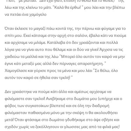
"Γιατί; " με ρωτάει. "Δεν έχει γιατί, επειδή το θέλω και το θέλεις! " της
λέω και της κλείνω το μάτι. "Καλά θα έρθω! " μου λέει και την βλέπω
να πετάει ένα χαμόγελο
Όταν έκλεισε το μαγαζί πάω κοντά της, την πέρνω και φύγαμε για το
σπίτι μου. Εκεί κάτσαμε στην αρχή στο σαλόνι, έβαλα κάτι να πιούμε
και αρχίσαμε να μιλάμε. Κατάλαβα ότι δεν χρειάζονται και πολλά
λόγια για να γίνει αυτο που θέλαμε και οι δύο να γίνει! Άρχισα να τις
χαιδεύω τα μαλλιά και της λέω "Μπορεί όλο αυτόν τον καιρό να μην
έγινε κάτι μεταξύ μας αλλά δεν πέρναγες απαρατήρητη. "
Χαμογέλασε και γύρισε προς τα μένα και μου λέει "Σε θέλω, όλο
αυτόν τον καιρό σε ήθελα σαν τρελή! "
Δεν χρειάστηκε να πούμε κάτι άλλο και αμέσως αρχίσαμε να
φιλιόμαστε σαν τρελοί! Ανεβήκαμε στο δωμάτιο μου (υπήρχε και ο
φόβος των συγκατοίκων βλεπετε) και σε όλη την διαδρομή
φιλιόμασταν παθιασμένα μόνο με την σκέψη τι θα ακολουθήσει
μετά! Όταν φτάσαμε στο δωμάτιο γδυθήκαμε στο άψε σβήσε και
σχεδόν χωρίς να ξεκόλλησουν οι γλωσσες μας από τα φιλιά μας!