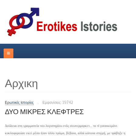
Αρχικη
Ερωτικές Ιστορίες
Εμφανίσεις: 19742
ΔΥΟ ΜΙΚΡΕΣ ΚΛΕΦΤΡΕΣ
Δούλευα στη γραμματεία του λογιστηρίου ενός σουπερμαρκετ... το τί γυναικομάνι
κυκλοφορούσε εκεί μέσα ήταν άλλο πράμα, βέβαια, αλλά κάποια στιγμή, με τράβηξε η