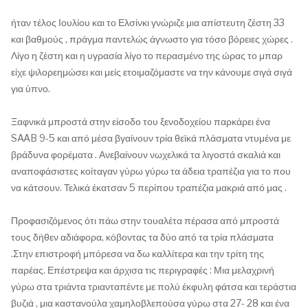
ήταν τέλος Ιουλίου και το Ελσίνκι γνώριζε μια απίστευτη ζέστη 33
και βαθμούς , πράγμα παντελώς άγνωστο για τόσο βόρειες χώρες .
Λίγο η ζέστη και η υγρασία λίγο το περασμένο της ώρας το μπαρ
είχε ψιλορεημώσει και μείς ετοιμαζόμαστε να την κάνουμε σιγά σιγά
για ύπνο.
Ξαφνικά μπροστά στην είσοδο του ξενοδοχείου παρκάρει ένα
SAAB 9-5 και από μέσα βγαίνουν τρία θεϊκά πλάσματα ντυμένα με
βράδυνα φορέματα . Ανεβαίνουν νωχελικά τα λιγοστά σκαλιά και
αναποφάσιστες κοίταγαν γύρω γύρω τα άδεια τραπέζια για το που
να κάτσουν. Τελικά έκατσαν 5 περίπου τραπέζια μακριά από μας .
Προφασιζόμενος ότι πάω στην τουαλέτα πέρασα από μπροστά
τους δήθεν αδιάφορα, κόβοντας τα δύο από τα τρία πλάσματα
.Στην επιστροφή μπόρεσα να δω καλλίτερα και την τρίτη της
παρέας. Επέστρεψα και άρχισα τις περιγραφές : Μια μελαχρινή
γύρω στα τριάντα τριανταπέντε με πολύ έκφυλη φάτσα και τεράστια
βυζιά , μια καστανούλα χαμηλοβλεπούσα γύρω στα 27- 28 και ένα