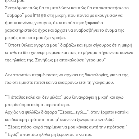
ηλικία μου.
Σκεφτόμουν πώς θα τα μπαλώσω και πώς θα αποκαταστήσω το
"σοβαρό" μου image στη μικρή, που πάντα με άκουγε σαν να
ήμουν κανένας γκουρού, όταν ακούστηκε ξαφνικά ο
χαρακτηριστικός ήχος και άρχισε να αναβοσβήνει το όνομα της
μικρής που κάτι μου έχει γράψει.
" Όποτε θέλεις αγορίνα μου" διαβάζω και είμαι σίγουρος ότι η μικρή
έπαθε το ίδιο χουνέρι με μένα και πως το μήνυμα πήγαινε σε κανένα
της ηλικίας της. Συνήθως με αποκαλούσε "γέρο μου"
Δεν απαντάω περιμένοντας να αρχίσει τις δικαιολογίες, για να της
πω ότι είμαστε πάτσι και να ελαφρύνω έτσι τη γκάφα μου.
"Τι έπαθες καλέ και δεν μιλάς;" μου ξαναγράφει η μικρή και εγώ
μπερδεύομαι ακόμα περισσότερο.
Αρχίζω να ψελλίζω διάφορα "Ξέρεις....εγώ....", όταν έρχεται καπάκι
και δεύτερη πρόταση που μ' έκανε να ξενερώσω εντελώς:
" Ξέρεις πόσο καιρό περίμενα να μου κάνεις αυτή την πρόταση;"
" Εγώ;" απαντάω ηλίθια μη ξέροντας τι να πω.