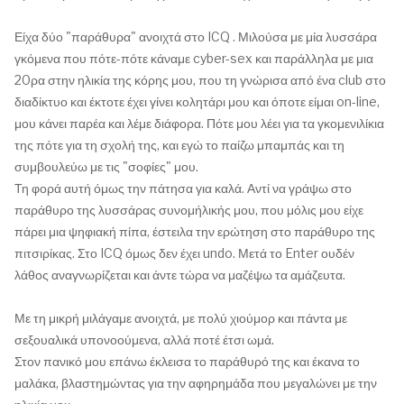
Είχα δύο "παράθυρα" ανοιχτά στο ICQ . Μιλούσα με μία λυσσάρα
γκόμενα που πότε-πότε κάναμε cyber-sex και παράλληλα με μια
20ρα στην ηλικία της κόρης μου, που τη γνώρισα από ένα club στο
διαδίκτυο και έκτοτε έχει γίνει κολητάρι μου και όποτε είμαι on-line,
μου κάνει παρέα και λέμε διάφορα. Πότε μου λέει για τα γκομενιλίκια
της πότε για τη σχολή της, και εγώ το παίζω μπαμπάς και τη
συμβουλεύω με τις "σοφίες" μου.
Τη φορά αυτή όμως την πάτησα για καλά. Αντί να γράψω στο
παράθυρο της λυσσάρας συνομήλικής μου, που μόλις μου είχε
πάρει μια ψηφιακή πίπα, έστειλα την ερώτηση στο παράθυρο της
πιτσιρίκας. Στο ICQ όμως δεν έχει undo. Μετά το Enter ουδέν
λάθος αναγνωρίζεται και άντε τώρα να μαζέψω τα αμάζευτα.
Με τη μικρή μιλάγαμε ανοιχτά, με πολύ χιούμορ και πάντα με
σεξουαλικά υπονοούμενα, αλλά ποτέ έτσι ωμά.
Στον πανικό μου επάνω έκλεισα το παράθυρό της και έκανα το
μαλάκα, βλαστημώντας για την αφηρημάδα που μεγαλώνει με την