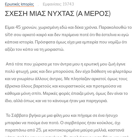
Ερωτικές Ιστορίες
Εμφανίσεις: 19743
ΣΧΕΣΗ ΜΙΑΣ ΝΥΧΤΑΣ (Α ΜΕΡΟΣ)
Είμαι 45 χρονών, χωρισμένη εδώ και δέκα χρόνια. Παρακολουθώ το
site σου αρκετό καιρό και δεν περίμενα ποτέ ότι θα έστελνα κι εγώ
κάποια ιστορία. Πρόσφατα όμως είχα μια εμπειρία που νομίζω ότι
αξίζει τον κόπο να τη μοιραστώ.
Από τότε που χώρισα με τον άντρα μου η ερωτική μου ζωή έγινε
πολύ φτωχή, μιας και δεν μπορούσα, δεν είχα διάθεση να φλερτάρω
και να γνωρίσω άλλους άντρες. Με πλησίαζαν αρκετοί, όμως τους
έβρισκα όλους βαρετούς και κουραστικούς και προτιμούσα να
κάθομαι μόνη σπίτι. Μερικές φορές έπαιζα μόνη, όμως δεν είναι το
ίδιο, αλλά όπως και να το κάνουμε ήταν μια παρηγοριά.
Το Σάββατο βγήκα με μια φίλη μου και πήγαμε σε ένα ήσυχο
μπαράκι να πιούμε ένα ποτό. Ο σερβιτόρος ήταν κούκλος, όχι
παραπάνω από 25, με κοντοκουρεμένα μαύρα μαλλιά, καστανά