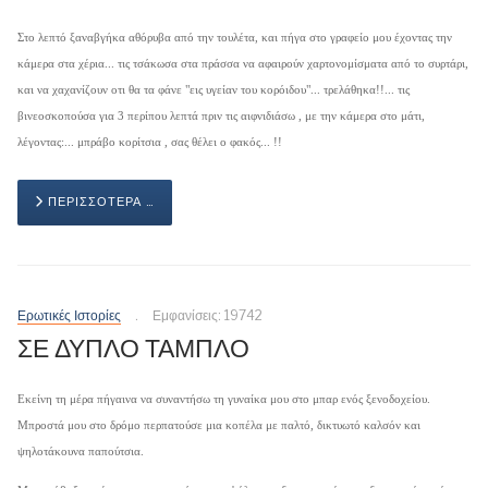
Στο λεπτό ξαναβγήκα αθόρυβα από την τουλέτα, και πήγα στο γραφείο μου έχοντας την
κάμερα στα χέρια... τις τσάκωσα στα πράσσα να αφαιρούν χαρτονομίσματα από το συρτάρι,
και να χαχανίζουν οτι θα τα φάνε "εις υγείαν του κορόιδου"... τρελάθηκα!!... τις
βινεοσκοπούσα για 3 περίπου λεπτά πριν τις αιφνιδιάσω , με την κάμερα στο μάτι,
λέγοντας:... μπράβο κορίτσια , σας θέλει ο φακός... !!
ΠΕΡΙΣΣΌΤΕΡΑ …
Ερωτικές Ιστορίες
Εμφανίσεις: 19742
ΣΕ ΔΥΠΛΟ ΤΑΜΠΛΟ
Εκείνη τη μέρα πήγαινα να συναντήσω τη γυναίκα μου στο μπαρ ενός ξενοδοχείου.
Μπροστά μου στο δρόμο περπατούσε μια κοπέλα με παλτό, δικτυωτό καλσόν και
ψηλοτάκουνα παπούτσια.