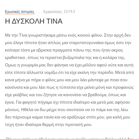
Ερωτικές Ιστορίες
Εμφανίσεις: 19743
Η ΔΥΣΚΟΛΗ ΤΙΝΑ
Με την Τίνα γνωριστήκαμε μέσω ενός κοινού φίλου. Στην αρχή δεν
μου έλεγε τίποτα ήταν απλώς μια νταρντατογυναίκα όμως όσο την
κοίταγα τόσο με εβρισκα πραγματα πάνω της που ήταν ακρος
ερεθιστικα , όπως τα τεραστια βυζομπαλα της και η κολάρα της.
Ομως η γνωριμία μας δεν φάνηκε να έχει μέλλον αφού ούτε και αυτή
είπε τίποτε άλλωστε νομίζω ότι τα είχε εκείνη την περίοδο. Μετά από
κανα μήνα με πήρε ο φίλος μου και μου λέει μάντεψε με ποια σου
κανόνισα και μου λέει πως η τύπισσα είχε μείνει μόνη και προφανώς
είχε γκάβλες και του ζήτησε να κανονίσει να βρεθούμε, όπως και
έγινε. Για φαγητό πήγαμε όχι τίποτα ιδιαίτερο και μετά μας αφήσαν
μόνους. Ηθέλα να δω μέχρι που σκοπεύει να το πάμε και της λέω
δεν πέρνουμε καμια τανία και να αράξουμε σπίτι μου, για καλή μου
τύχη ήταν ιδιαίτερα θερμή στην προτασή μου.