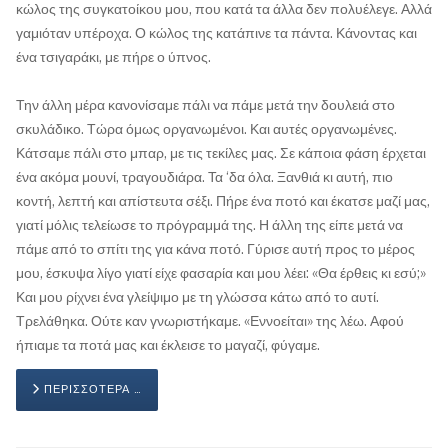
κώλος της συγκατοίκου μου, που κατά τα άλλα δεν πολυέλεγε. Αλλά
γαμιόταν υπέροχα. Ο κώλος της κατάπινε τα πάντα. Κάνοντας και
ένα τσιγαράκι, με πήρε ο ύπνος.
Την άλλη μέρα κανονίσαμε πάλι να πάμε μετά την δουλειά στο
σκυλάδικο. Τώρα όμως οργανωμένοι. Και αυτές οργανωμένες.
Κάτσαμε πάλι στο μπαρ, με τις τεκίλες μας. Σε κάποια φάση έρχεται
ένα ακόμα μουνί, τραγουδιάρα. Τα ‘δα όλα. Ξανθιά κι αυτή, πιο
κοντή, λεπτή και απίστευτα σέξι. Πήρε ένα ποτό και έκατσε μαζί μας,
γιατί μόλις τελείωσε το πρόγραμμά της. Η άλλη της είπε μετά να
πάμε από το σπίτι της για κάνα ποτό. Γύρισε αυτή προς το μέρος
μου, έσκυψα λίγο γιατί είχε φασαρία και μου λέει: «Θα έρθεις κι εσύ;»
Και μου ρίχνει ένα γλείψιμο με τη γλώσσα κάτω από το αυτί.
Τρελάθηκα. Ούτε καν γνωριστήκαμε. «Εννοείται» της λέω. Αφού
ήπιαμε τα ποτά μας και έκλεισε το μαγαζί, φύγαμε.
ΠΕΡΙΣΣΌΤΕΡΑ …