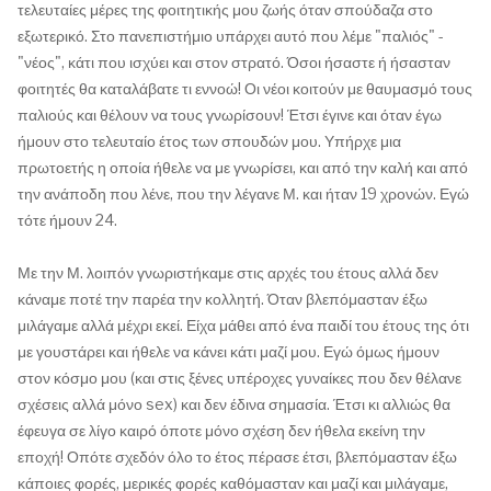
τελευταίες μέρες της φοιτητικής μου ζωής όταν σπούδαζα στο
εξωτερικό. Στο πανεπιστήμιο υπάρχει αυτό που λέμε "παλιός" -
"νέος", κάτι που ισχύει και στον στρατό. Όσοι ήσαστε ή ήσασταν
φοιτητές θα καταλάβατε τι εννοώ! Οι νέοι κοιτούν με θαυμασμό τους
παλιούς και θέλουν να τους γνωρίσουν! Έτσι έγινε και όταν έγω
ήμουν στο τελευταίο έτος των σπουδών μου. Υπήρχε μια
πρωτοετής η οποία ήθελε να με γνωρίσει, και από την καλή και από
την ανάποδη που λένε, που την λέγανε Μ. και ήταν 19 χρονών. Εγώ
τότε ήμουν 24.
Με την Μ. λοιπόν γνωριστήκαμε στις αρχές του έτους αλλά δεν
κάναμε ποτέ την παρέα την κολλητή. Όταν βλεπόμασταν έξω
μιλάγαμε αλλά μέχρι εκεί. Είχα μάθει από ένα παιδί του έτους της ότι
με γουστάρει και ήθελε να κάνει κάτι μαζί μου. Εγώ όμως ήμουν
στον κόσμο μου (και στις ξένες υπέροχες γυναίκες που δεν θέλανε
σχέσεις αλλά μόνο sex) και δεν έδινα σημασία. Έτσι κι αλλιώς θα
έφευγα σε λίγο καιρό όποτε μόνο σχέση δεν ήθελα εκείνη την
εποχή! Οπότε σχεδόν όλο το έτος πέρασε έτσι, βλεπόμασταν έξω
κάποιες φορές, μερικές φορές καθόμασταν και μαζί και μιλάγαμε,