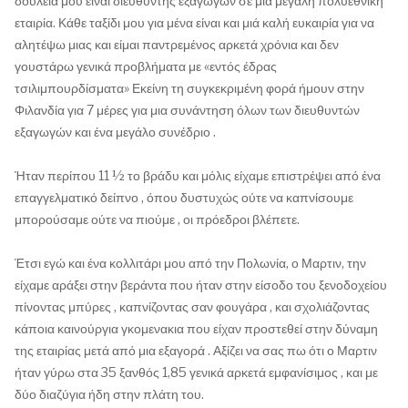
δουλειά μου είναι διευθυντής εξαγωγών σε μια μεγάλη πολυεθνική
εταιρία. Κάθε ταξίδι μου για μένα είναι και μιά καλή ευκαιρία για να
αλητέψω μιας και είμαι παντρεμένος αρκετά χρόνια και δεν
γουστάρω γενικά προβλήματα με «εντός έδρας
τσιλιμπουρδίσματα» Εκείνη τη συγκεκριμένη φορά ήμουν στην
Φιλανδία για 7 μέρες για μια συνάντηση όλων των διευθυντών
εξαγωγών και ένα μεγάλο συνέδριο .
Ήταν περίπου 11 ½ το βράδυ και μόλις είχαμε επιστρέψει από ένα
επαγγελματικό δείπνο , όπου δυστυχώς ούτε να καπνίσουμε
μπορούσαμε ούτε να πιούμε , οι πρόεδροι βλέπετε.
Έτσι εγώ και ένα κολλιτάρι μου από την Πολωνία, ο Μαρτιν, την
είχαμε αράξει στην βεράντα που ήταν στην είσοδο του ξενοδοχείου
πίνοντας μπύρες , καπνίζοντας σαν φουγάρα , και σχολιάζοντας
κάποια καινούργια γκομενακια που είχαν προστεθεί στην δύναμη
της εταιρίας μετά από μια εξαγορά . Αξίζει να σας πω ότι ο Μαρτιν
ήταν γύρω στα 35 ξανθός 1,85 γενικά αρκετά εμφανίσιμος , και με
δύο διαζύγια ήδη στην πλάτη του.