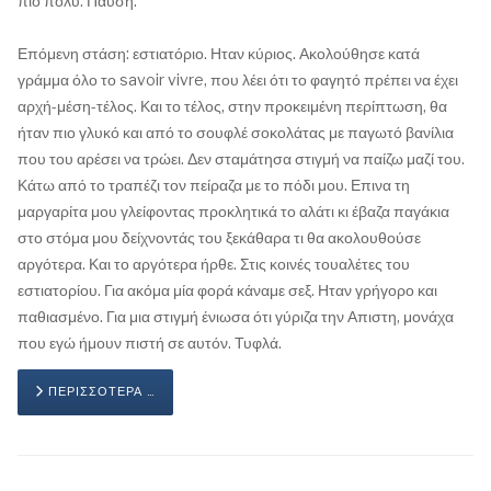
πιο πολύ. Παύση.
Επόμενη στάση: εστιατόριο. Ηταν κύριος. Ακολούθησε κατά
γράμμα όλο το savoir vivre, που λέει ότι το φαγητό πρέπει να έχει
αρχή-μέση-τέλος. Και το τέλος, στην προκειμένη περίπτωση, θα
ήταν πιο γλυκό και από το σουφλέ σοκολάτας με παγωτό βανίλια
που του αρέσει να τρώει. Δεν σταμάτησα στιγμή να παίζω μαζί του.
Κάτω από το τραπέζι τον πείραζα με το πόδι μου. Επινα τη
μαργαρίτα μου γλείφοντας προκλητικά το αλάτι κι έβαζα παγάκια
στο στόμα μου δείχνοντάς του ξεκάθαρα τι θα ακολουθούσε
αργότερα. Και το αργότερα ήρθε. Στις κοινές τουαλέτες του
εστιατορίου. Για ακόμα μία φορά κάναμε σεξ. Ηταν γρήγορο και
παθιασμένο. Για μια στιγμή ένιωσα ότι γύριζα την Απιστη, μονάχα
που εγώ ήμουν πιστή σε αυτόν. Τυφλά.
ΠΕΡΙΣΣΌΤΕΡΑ …