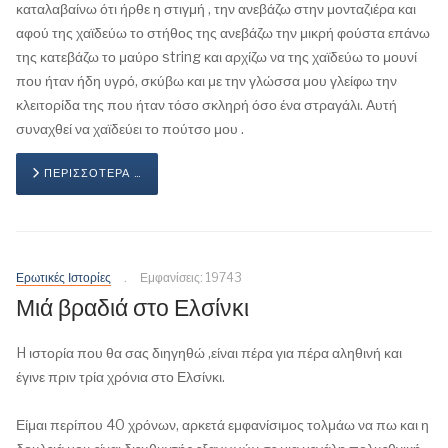
καταλαβαίνω ότι ήρθε η στιγμή , την ανεβάζω στην μονταζιέρα και
αφού της χαϊδεύω το στήθος της ανεβάζω την μικρή φούστα επάνω
της κατεβάζω το μαύρο string και αρχίζω να της χαϊδεύω το μουνί
που ήταν ήδη υγρό, σκύβω και με την γλώσσα μου γλείφω την
κλειτορίδα της που ήταν τόσο σκληρή όσο ένα στραγάλι. Αυτή
συναχθεί να χαϊδεύει το πούτσο μου .
ΠΕΡΙΣΣΌΤΕΡΑ …
Ερωτικές Ιστορίες
Εμφανίσεις: 19743
Μιά βραδιά στο Ελσίνκι
H ιστορία που θα σας διηγηθώ ,είναι πέρα για πέρα αληθινή και
έγινε πριν τρία χρόνια στο Ελσίνκι.
Είμαι περίπου 40 χρόνων, αρκετά εμφανίσιμος τολμάω να πω και η