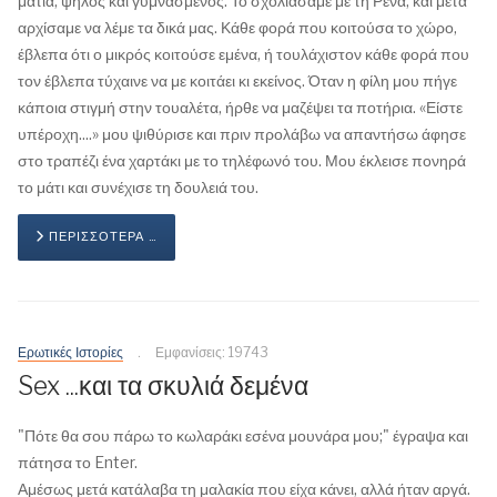
μάτια, ψηλός και γυμνασμένος. Το σχολιάσαμε με τη Ρένα, και μετά
αρχίσαμε να λέμε τα δικά μας. Κάθε φορά που κοιτούσα το χώρο,
έβλεπα ότι ο μικρός κοιτούσε εμένα, ή τουλάχιστον κάθε φορά που
τον έβλεπα τύχαινε να με κοιτάει κι εκείνος. Όταν η φίλη μου πήγε
κάποια στιγμή στην τουαλέτα, ήρθε να μαζέψει τα ποτήρια. «Είστε
υπέροχη....» μου ψιθύρισε και πριν προλάβω να απαντήσω άφησε
στο τραπέζι ένα χαρτάκι με το τηλέφωνό του. Μου έκλεισε πονηρά
το μάτι και συνέχισε τη δουλειά του.
ΠΕΡΙΣΣΌΤΕΡΑ …
Ερωτικές Ιστορίες
Εμφανίσεις: 19743
Sex ...και τα σκυλιά δεμένα
"Πότε θα σου πάρω το κωλαράκι εσένα μουνάρα μου;" έγραψα και
πάτησα το Enter.
Αμέσως μετά κατάλαβα τη μαλακία που είχα κάνει, αλλά ήταν αργά.