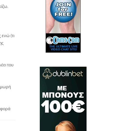
κίζω.
ενώ (τι
ης
έει του
α μωρή
α φορά