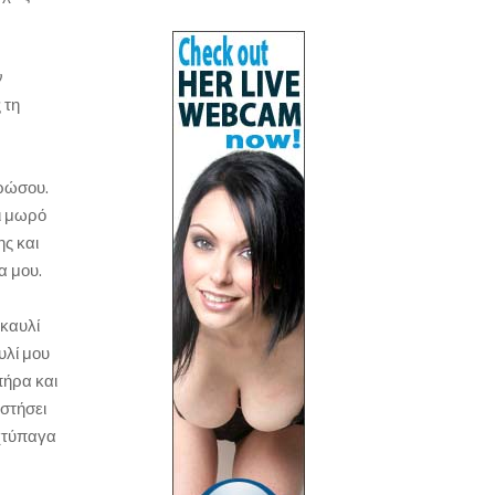
ν
 τη
ερώσου.
ι μωρό
ης και
α μου.
 καυλί
υλί μου
πήρα και
στήσει
 χτύπαγα