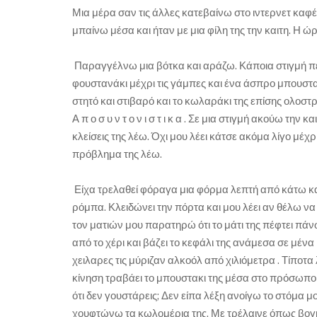
Μια μέρα σαν τις άλλες κατεβαίνω στο ιντερνετ καφέ
μπαίνω μέσα και ήταν με μια φίλη της την καιτη. Η ώρα
Παραγγέλνω μια βότκα και αράζω. Κάποια στιγμή πε
φουστανάκι μέχρι τις γάμπες και ένα άσπρο μπουστακ
στητό και στιβαρό και το κωλαράκι της επίσης ολοστρόγ
Α π ο σ υ ν τ ο ν ι σ τ ι κ α . Σε μια στιγμή ακούω την
κλείσεις της λέω. Όχι μου λέει κάτσε ακόμα λίγο μ
πρόβλημα της λέω.
Είχα τρελαθεί φόραγα μια φόρμα λεπτή από κάτω και
ρόμπα. Κλειδώνει την πόρτα και μου λέει αν θέλω να 
τον ματιών μου παρατηρώ ότι το μάτι της πέφτει πά
από το χέρι και βάζει το κεφάλι της ανάμεσα σε μένα κα
χειλαρες τις μύριζαν αλκοόλ από χιλιόμετρα . Τίποτα 
κίνηση τραβάει το μπουστακι της μέσα στο πρόσωπο μο
ότι δεν γουστάρεις; Δεν είπα λέξη ανοίγω το στόμα μ
χουφτώνω τα κωλομέρια της. Με τρέλαινε όπως βογκο