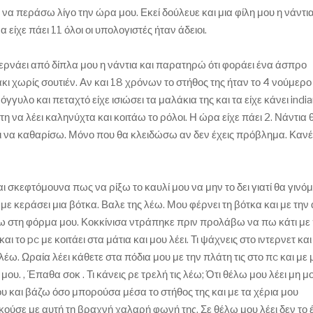
 να περάσω λίγο την ώρα μου. Εκεί δούλευε και μια φίλη μου η νάντι
 είχε πάει 11 όλοι οι υπολογιστές ήταν άδειοι.
ρνάει από δίπλα μου η νάντια και παρατηρώ ότι φοράει ένα άσπρο
ι χωρίς σουτιέν. Αν και 18 χρόνων το στήθος της ήταν το 4 νούμερο
γυλο και πεταχτό είχε ισιώσει τα μαλάκια της και τα είχε κάνει india
 καιτη να λέει καληνύχτα και κοιτάω το ρόλοι. Η ώρα είχε πάει 2. Νάντια 
έχρι να καθαρίσω. Μόνο που θα κλειδώσω αν δεν έχεις πρόβλημα. Καν
 σκεφτόμουνα πως να ρίξω το καυλί μου να μην το δει γιατί θα γινό
με κεράσει μια βότκα. Βαλε της λέω. Μου φέρνει τη βότκα και με την
νω στη φόρμα μου. Κοκκίνισα ντράπηκε πριν προλάβω να πω κάτι με 
ι το pc με κοιτάει στα μάτια και μου λέει. Τι ψάχνεις στο ιντερνετ και 
λέω. Ωραία λέει κάθετε στα πόδια μου με την πλάτη τις στο πc και με 
υ. , Έπαθα σοκ . Τι κάνεις ρε τρελή τις λέω; Ότι θέλω μου λέει μη μο
ου και βάζω όσο μπορούσα μέσα το στήθος της και με τα χέρια μου
ύσε με αυτή τη βραχνή χαλαρή φωνή της. Σε θέλω μου λέει δεν το έ