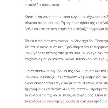
καταλάβει τόσο καιρό;
Κανε με να νοιώσω πουτάνα τώρα που έχω πιει και δ
πίστευα στα αυτιά μου. Τη σηκώνω όρθια της κατεβάζ
βάζω να κάτσει στην καρέκλα κατεβάζω τη φόρμα βγάζω
Τέτοια πίπα ούτε στο ονειρο μου δεν είχα δει. Είσαι 
Χτύπα με κανε με ότι θες. Τρελάθηκα δεν το περίμε
μου βγάλε το κτήνος από μέσα σου μου έλεγε. Δεν πρ
αρχίζει να μου γλύφει τον κώλο. Τέτοιο κολι δεν έχ
Θα σε σκίσω μωρή βρώμα της λέω. Γυρνάω και την βάζ
μου ενώ με κοίταζε με ένα πρόστυχο βλέμμα σαν να μ
έλεγε διάφορα τρελά για να με ανάψει όπως. Δεν μπ
της τραβάω ένα σκαμπίλι και την πετάω μπρούμυτα σ
τα κωλομέρια της να δει ποιος είναι φλώρος. Στήνετε
τα κωλομέρια ενώ την γαμούσα με όλη μου την δύνα