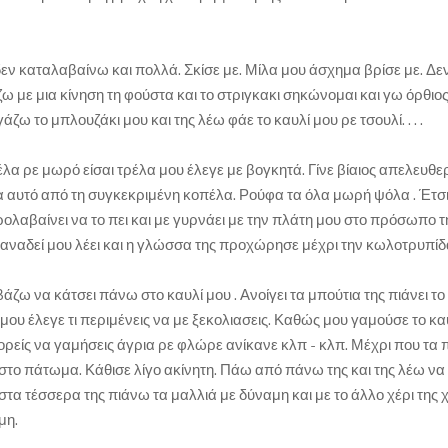
εν καταλαβαίνω και πολλά. Σκίσε με. Μίλα μου άσχημα βρίσε με. Δε
ω με μια κίνηση τη φούστα και το στριγκακι σηκώνομαι και γω όρθιος
 το μπλουζάκι μου και της λέω φάε το καυλί μου ρε τσουλί. . . .
τρέλα ρε μωρό είσαι τρέλα μου έλεγε με βογκητά. Γίνε βίαιος απελευθ
να αυτό από τη συγκεκριμένη κοπέλα. Ρούφα τα όλα μωρή ψόλα . Έτσ
ολαβαίνει να το πει και με γυρνάει με την πλάτη μου στο πρόσωπο τ
ω ξαναδεί μου λέει και η γλώσσα της προχώρησε μέχρι την κωλοτρυπίδ
ω να κάτσει πάνω στο καυλί μου . Ανοίγει τα μπούτια της πιάνει το
ου έλεγε τι περιμένεις να με ξεκολιασεις. Καθώς μου γαμούσε το κα
ορείς να γαμήσεις άγρια ρε φλώρε ανίκανε κλπ - κλπ. Μέχρι που τα 
το πάτωμα. Κάθισε λίγο ακίνητη. Πάω από πάνω της και της λέω να 
 στα τέσσερα της πιάνω τα μαλλιά με δύναμη και με το άλλο χέρι της
μη.