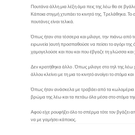
Πουτάνα άλλη μια λέξη άμα πεις της λέω θα σε βγάλ
Κάποια στιγμή χτυπάει το κινητό της. Τρελάθηκα. Το 
πουτάνες είναι τελικά.
Όπως ήταν στα τέσσερα και μίλαγε, την πιάνω από τ
ειρωνεία )αυτή προσπαθούσε να πείσει το αγόρι της ότ
χαμογελούσε και που και που έβγαζε τη γλώσσα και
Δεν κρατήθηκα άλλο . Όπως μίλαγε στο τηλ της λέω
άλλου κλείνει με τη μια το κινητό ανοίγει το στόμα και
Όπως ήταν ανάσκελα με τραβάει από τα κωλομέρια ώσ
βρώμα της λέω και τα πετάω όλα μέσα στο στόμα της
Αφού είχε ρουφήξει όλο το σπέρμα τότε τον βγάζει α
να με γαμήσει κάποιος.