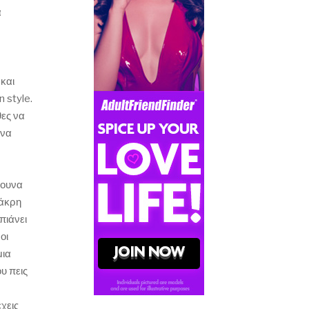
α
 και
n style.
θες να
ένα
μουνα
 άκρη
πιάνει
οι
μια
υ πεις
χεις