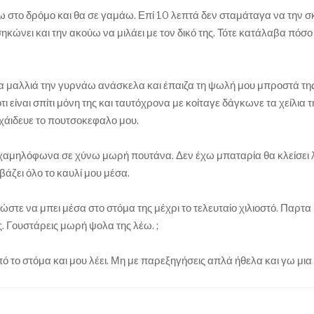
ω στο δρόμο και θα σε γαμάω. Επί 10 λεπτά δεν σταμάταγα να την σ
σηκώνει και την ακούω να μιλάει με τον δικό της. Τότε κατάλαβα πόσο
α μαλλιά την γυρνάω ανάσκελα και έπαιζα τη ψωλή μου μπροστά της 
ι είναι σπίτι μόνη της και ταυτόχρονα με κοίταγε δάγκωνε τα χείλια τ
 χάιδευε το πουτσοκεφαλο μου.
 χαμηλόφωνα σε χύνω μωρή πουτάνα. Δεν έχω μπαταρία θα κλείσει λ
 βάζει όλο το καυλί μου μέσα.
τε να μπει μέσα στο στόμα της μέχρι το τελευταίο χιλιοστό. Παρτ
. Γουστάρεις μωρή ψολα της λέω. ;
πό το στόμα και μου λέει. Μη με παρεξηγήσεις απλά ήθελα και γω μι