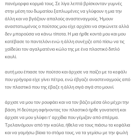
πανέμορφα κορμιά τους. Σε λίγα λεπτά βρίσκονταν γυμνές
στην μέση του δωματίου ξαπλωμένες να γλύφουν η μια την
άλλη και να βγάζουν απαλούς αναστεναγμούς. Ήμουν
αναστατωμένος ο πούτσος μου είχε αρχίσει να σηκώνετε αλλά
δεν μπορούσα να κάνω τίποτα. Η μια ήρθε κοντά μου και μου
κατέβασε το παντελόνι ενώ η άλλη συνέχιζε από πίσω να τις
χαϊδεύει τον αγαλματένιο κώλο της με ένα πλαστικό διπλό
καυλί.
αυτή μου έπιασε τον πούτσο και άρχισε να παίζει με το κεφάλι
που γρήγορα είχε γίνει πέτρα, ενώ έβγαζε αναστεναγμούς από
τον πλαστικό που της έβαζε η άλλη σιγά σιγά στο μουνί.
άρχισε να μου τον ρουφάει και να τον βάζει μέσα όλο μέχρι την
βάση. Η δεύτερη αφήνοντας τον πλαστικό ήρθε γονατιστή και
άρχισε να μου γλύφει τ’ αρχίδια που γέμιζαν από σπέρμα.
Τρελαινόμουν από την καύλα, ήθελα να τους πιάσω τα κεφάλια
και να γαμήσω βίαια το στόμα τους, να τα γεμίσω με την ψωλή