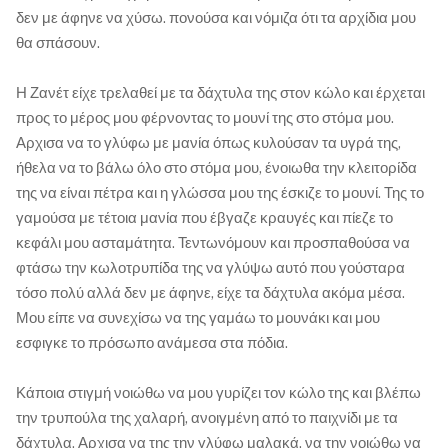
δεν με άφηνε να χύσω. πονούσα και νόμιζα ότι τα αρχίδια μου
θα σπάσουν.
Η Ζανέτ είχε τρελαθεί με τα δάχτυλα της στον κώλο και έρχεται
προς το μέρος μου φέρνοντας το μουνί της στο στόμα μου.
Αρχισα να το γλύφω με μανία όπως κυλούσαν τα υγρά της,
ήθελα να το βάλω όλο στο στόμα μου, ένοιωθα την κλειτορίδα
της να είναι πέτρα και η γλώσσα μου της έσκιζε το μουνί. Της το
γαμούσα με τέτοια μανία που έβγαζε κραυγές και πίεζε το
κεφάλι μου ασταμάτητα. Τεντωνόμουν και προσπαθούσα να
φτάσω την κωλοτρυπίδα της να γλύψω αυτό που γούσταρα
τόσο πολύ αλλά δεν με άφηνε, είχε τα δάχτυλα ακόμα μέσα.
Μου είπε να συνεχίσω να της γαμάω το μουνάκι και μου
εσφιγκε το πρόσωπο ανάμεσα στα πόδια.
Κάποια στιγμή νοιώθω να μου γυρίζει τον κώλο της και βλέπω
την τρυπούλα της χαλαρή, ανοιγμένη από το παιχνίδι με τα
δάχτυλα. Αρχισα να της την γλύφω μαλακά, να την νοιώθω να