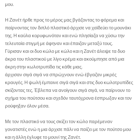
μου.
Η Ζανέτ ήρθε προς το μέρος μας βγάζοντας το φόρεμα και
παίρνοντας τον διπλό πλαστικό άρχισε να χαϊδεύει το μουνάκι
της. Η καύλα κορυφωνόταν και ενώ πλησίαζα να χύσω την
τελευταία στιγμή με άφηναν και έπαιζαν μεταξύ τους.
Γύρισαν και οι δυο κώλο με κώλο και η Ζανέτ άλειψε τα δυο
άκρα του πλαστικού με λίγο κρέμα και ακούμπησε από μια
άκρη στην κωλοτρυπίδα τις κάθε μιας.
άρχισαν σιγά σιγά να σπρώχνουν ενώ έβγαζαν μικρές
κραυγές. Η ψωλή έμπαινε σιγά σιγά και στις δυο κωλοτρυπίδες
σκίζοντας τες. Έβλεπα να ανοίγουν σιγά σιγά, να παίρνουν το
σχήμα του πούτσου και σχεδόν ταυτόχρονα έσπρωξαν και τον
ρούφηξαν όλον μέσα.
Με τον πλαστικό να τους σκίζει τον κώλο παρέμεναν
γονατιστές ενώ η μια άρχισε πάλι να παίζει με τον πούτσο μου
και η άλλη έγλυφε το μουνί της Ζανέτ.