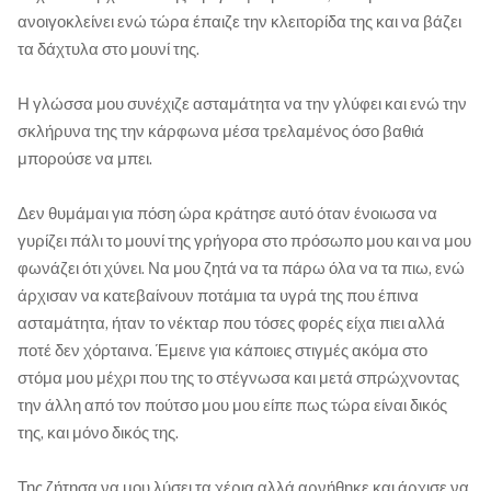
ανοιγοκλείνει ενώ τώρα έπαιζε την κλειτορίδα της και να βάζει
τα δάχτυλα στο μουνί της.
Η γλώσσα μου συνέχιζε ασταμάτητα να την γλύφει και ενώ την
σκλήρυνα της την κάρφωνα μέσα τρελαμένος όσο βαθιά
μπορούσε να μπει.
Δεν θυμάμαι για πόση ώρα κράτησε αυτό όταν ένοιωσα να
γυρίζει πάλι το μουνί της γρήγορα στο πρόσωπο μου και να μου
φωνάζει ότι χύνει. Να μου ζητά να τα πάρω όλα να τα πιω, ενώ
άρχισαν να κατεβαίνουν ποτάμια τα υγρά της που έπινα
ασταμάτητα, ήταν το νέκταρ που τόσες φορές είχα πιει αλλά
ποτέ δεν χόρταινα. Έμεινε για κάποιες στιγμές ακόμα στο
στόμα μου μέχρι που της το στέγνωσα και μετά σπρώχνοντας
την άλλη από τον πούτσο μου μου είπε πως τώρα είναι δικός
της, και μόνο δικός της.
Της ζήτησα να μου λύσει τα χέρια αλλά αρνήθηκε και άρχισε να