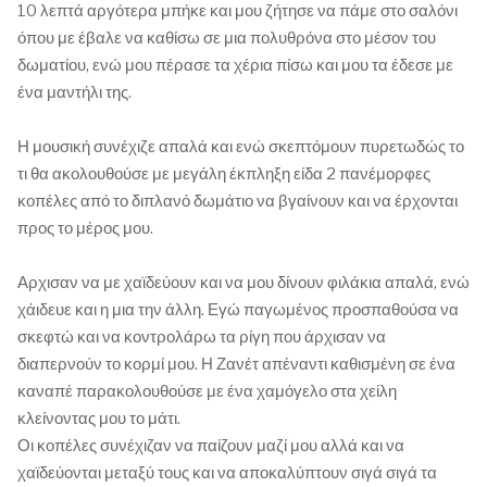
10 λεπτά αργότερα μπήκε και μου ζήτησε να πάμε στο σαλόνι
όπου με έβαλε να καθίσω σε μια πολυθρόνα στο μέσον του
δωματίου, ενώ μου πέρασε τα χέρια πίσω και μου τα έδεσε με
ένα μαντήλι της.
Η μουσική συνέχιζε απαλά και ενώ σκεπτόμουν πυρετωδώς το
τι θα ακολουθούσε με μεγάλη έκπληξη είδα 2 πανέμορφες
κοπέλες από το διπλανό δωμάτιο να βγαίνουν και να έρχονται
προς το μέρος μου.
Αρχισαν να με χαϊδεύουν και να μου δίνουν φιλάκια απαλά, ενώ
χάιδευε και η μια την άλλη. Εγώ παγωμένος προσπαθούσα να
σκεφτώ και να κοντρολάρω τα ρίγη που άρχισαν να
διαπερνούν το κορμί μου. Η Ζανέτ απέναντι καθισμένη σε ένα
καναπέ παρακολουθούσε με ένα χαμόγελο στα χείλη
κλείνοντας μου το μάτι.
Οι κοπέλες συνέχιζαν να παίζουν μαζί μου αλλά και να
χαϊδεύονται μεταξύ τους και να αποκαλύπτουν σιγά σιγά τα