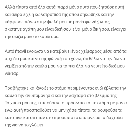
Αλλά τίποτα από όλα αυτά, παρά μόνο αυτό που ζητούσε αυτή
και σειρά είχε η κωλοτρυπίδα της όπου σηκώθηκε και την
κάρφωσε πάνω στην ψωλή μου με μανία φωνάζοντας
σκιστηνε αγάπη μου είναι δική σου, είναι μόνο δική σου, είναι για
την σκίζει μόνο το καυλί σου.
Αυτό ήταν!! ένοιωσα να κατεβαίνει ένας χείμαρρος μέσα από τα
αρχίδια μου και να της φώναζα ότι χύνω, ότι θέλω να την δω να
γεμίζει από την καύλα μου, να τα πιει όλα, να γευτεί το δικό μου
νέκταρ.
Τραβήχτηκε και άνοιξε το στόμα περιμένοντας ενώ έβλεπα την
καύλα την ανυπομονησία και την λαχτάρα στο βλέμμα της.
Τα χυσια μου της κτυπούσαν το πρόσωπο και το στόμα με μανία
ενώ αυτή προσπαθούσε να μην χάσει τίποτα, τα ρουφούσε τα
κατάπινε και ότι ήταν στο πρόσωπο το έπαιρνε με τα δάχτυλα
της για να το γλύψει.