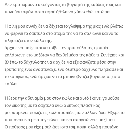
Δεν κρατιόμουνα ακούγοντας τα βογκητά της καύλας τους και
πονούσα αφάνταστα αφού ήθελα να χύσω εδώ και ώρα.
Η φίλη μου συνέχιζε να δέχεται το γλείψιμο της μιας ενώ βλέπω
να φέρνει τα δάκτυλα στο στόμα της να τα σαλιώνει και να τα
πλησιάζει στον κώλο της.
άρχισε να παίζει και να τρίβει την τρυπούλα της η οποία
χαλάρωνε, ετοιμαζόταν να δεχθεί μέσα της κάθε τι. Συνέχισε και
βλέπω το δάχτυλο της να αρχίζει να εξαφανίζετε μέσα στην
τρύπα της ενώ αναστέναζε, ένα δεύτερο δάχτυλο πλησίασε και
το κάρφωσε, ενώ άρχισε να τα μπαινοβγαζει βογκώντας από
καύλα.
Ήξερε την αδυναμία μου στον κώλο και αυτό έκανε, γαμούσε
τον δικό της με τα δάχτυλα ενώ ο διπλός πλαστικός
μοιρασμένος έσκιζε τις κωλοτρυπίδες των άλλων δυο. Ήξερε το
πουτανακι να με απογειώνει...και να απογειώνετε μαζί μου.
Ο πούτσος μου είχε μουλιάσει στο τσιμπούκι αλλά η πουτάνα