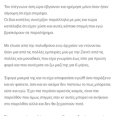
Τον στέγνωνε όση ώρα έβγαιναν και ηρέμησε μόνο όταν ήταν
σίγουρη ότι είχα στερέψει.
Οι δυο κοπέλες συνέχιζαν παράλληλα με μας και τώρα
κατάλαβα ότι είχαν χύσει και αυτές κάποια στιγμή που εγώ
βρισκόμουν σε παραλήρημα.
Με έλυσε από την πολυθρόνα ενώ άρχισαν να ντύνονται.
ήταν μια από τις πολλές εμπειρίες μου με την Ζανέτ από τις
πολλές και μοναδικές που είχα γνωρίσει έως τότε για πρώτη
φορά και που συνέχισα να ζω μαζί της για 6 μήνες.
Έφυγα μακριά της και το είχα αποφασίσει εγώ!!!! όσο παράξενο
και αν φαίνετε, όσο και αν ακόμα δεν πιστεύω το πως μπόρεσα,
ούτε και εγώ. Έχει πια περάσει αρκετός καιρός, είναι πια
παρελθόν που όμως στιγμές σαν κι’ αυτές μπορεί να ανήκουν
στο παρελθόν αλλά και δεν θα ξεχαστούν ποτέ.