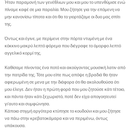
Ήταν παραμονή των γενέθλιων μου και μου το υπενθύμισε ενώ
πίναμε καφέ σε μια παραλία. Μου ζήτησε για την επόμενη να
μην κανονίσω τίποτα και ότι θα το γιορτάζαμε οι δυο μας σπίτι
της.
Όντως και έγινε, με περίμενε στην πόρτα ντυμένη με ένα
κόκκινο μακρύ λεπτό φόρεμα που διέγραφε το όμορφο λεπτό
αγγελικό κορμί της.
Καθίσαμε πίνοντας ένα ποτό και ακούγοντας μουσική λατιν από
την πατρίδα της. Τότε μου είπε πως απόψε η βραδιά θα ήταν
αφιερωμένη σε μενα με την διάφορα ότι θα ακολουθούσα ότι
μου έλεγε. Δεν ήταν η πρώτη φορά που μου ζητούσε κάτι τέτοιο,
και πάντα ήταν κάτι ξεχωριστό, ποτέ δεν είχα απογοητευτεί
γι’αυτο και συμφώνησα.
Κάποια στιγμή αργότερα κτύπησε το κουδούνι και μου ζήτησε
να πάω στην κρεβατοκάμαρα και να περιμένω, όντως
υπάκουσα.