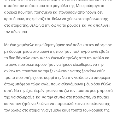
κτυπάει τον πούτσο μου στα μαγούλα της. Μου ρούφαγε τα
αρχίδια που ήταν πρησμένα και πονούσαν από ηδονή, δεν
κρατιόμουν, της φώναζα ότι θέλω να χύσω στο πρόσωπο της
στο στόμα της, θέλω να την δω να τα ρουφάει και να απαλύνει
τον πόνο μου.
Με ένα χαμόγελο σηκώθηκε γύρισε ανάποδα και τον κάρφωσε
με δύναμη μέσα στο μουνί της που ήταν πάλι υγρό, ενώ έβαζε
τα δυο δάχτυλα στον κώλο. ένοιωθα τρελός από την καύλα και
το μόνο που σκεπτόμουν ήταν να ήμουν ελεύθερος, να την
σκίσω την πουτάνα να την ξεκωλιασω να της ξεσκίσω κάθε
τρύπα που υπήρχε στο κορμί της. Να την νοιώσω να υποφέρει
όπως υπέφερα τώρα εγώ.. που αισθανόμουνα μόνο όσα ήθελε
αυτή. Να την έχω δεμένη και να παίζω τον πούτσο μου μπροστά
της, να σκληραίνει και να την κτυπώ στο πρόσωπο, να πονάει
και να τον ζητά, να λειώνει να παρακαλά και να ικετεύει να της
τον δώσω στο στόμα η να γεμίσω κάθε τρύπα του κορμιού της.