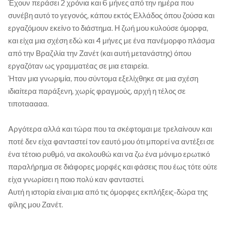
Έχουν περάσει 2 χρόνια και 6 μήνες από την ημέρα που
συνέβη αυτό το γεγονός, κάπου εκτός Ελλάδος όπου ζούσα και
εργαζόμουν εκείνο το διάστημα. Η ζωή μου κυλούσε όμορφα,
και είχα μια σχέση εδώ και 4 μήνες με ένα πανέμορφο πλάσμα
από την Βραζιλία την Ζανέτ (και αυτή μετανάστης) όπου
εργαζόταν ως γραμματέας σε μια εταιρεία.
Ήταν μια γνωριμία, που σύντομα εξελίχθηκε σε μια σχέση
ιδιαίτερα παράξενη, χωρίς φραγμούς, αρχή η τέλος σε
τιποτααααα.
Aργότερα αλλά και τώρα που τα σκέφτομαι με τρελαίνουν και
ποτέ δεν είχα φανταστεί τον εαυτό μου ότι μπορεί να αντέξει σε
ένα τέτοιο ρυθμό, να ακολουθώ και να ζω ένα μόνιμο ερωτικό
παραλήρημα σε διάφορες μορφές και φάσεις που έως τότε ούτε
είχα γνωρίσει η ποιο πολύ καν φανταστεί.
Αυτή η ιστορία είναι μια από τις όμορφες εκπλήξεις-δώρα της
φίλης μου Ζανέτ.