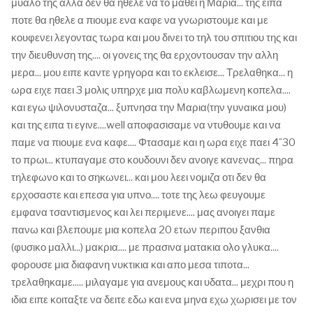
μυαλο της αλλα δεν θα ηθελε να το μαθει η Μαρια... της ειπα
ποτε θα ηθελε α πιουμε ενα καφε να γνωριστουμε και με
κουφενει λεγοντας τωρα και μου δινει το τηλ του σπιτιου της και
την διευθυνση της.... οι γονεις της θα ερχοντουσαν την αλλη
μερα... μου ειπε καντε γρηγορα και το εκλεισε... Τρελαθηκα... η
ωρα ειχε παει 3 μολις υπηρχε μια πολυ καβλωμενη κοπελα....
και εγω ψιλονυσταζα... ξυπνησα την Μαρια(την γυναικα μου)
και της ειπα τι εγινε....well αποφασισαμε να ντυθουμε και να
παμε να πιουμε ενα καφε.... Φτασαμε και η ωρα ειχε παει 4¨30
το πρωι... κτυπαγαμε στο κουδουνι δεν ανοιγε κανενας... πηρα
τηλεφωνο και το σηκωνει... και μου λεει νομιζα οτι δεν θα
ερχοσαστε και επεσα για υπνο.... τοτε της λεω φευγουμε
εμφανα τσαντισμενος και λει περιμενε.... μας ανοιγει παμε
πανω και βλεπουμε μια κοπελα 20 ετων περιπου ξανθια
(φυσικο μαλλι...) μακρια.... με πρασινα ματακια ολο γλυκα....
φορουσε μια διαφανη νυκτικια και απο μεσα τιποτα...
τρελαθηκαμε..... μιλαγαμε για ανεμους και υδατα... μεχρι που η
ιδια ειπε κοιταξτε να δειτε εδω και ενα μηνα εχω χωρισει με τον