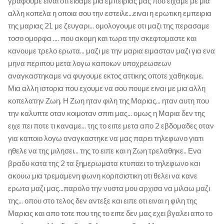
γραφουμε ειναι οτι ειδαμε μια εμπειριας μας που ειχαμε με μια
αλλη κοπελα η οποια σου την εστειλε...ειναι η ερωτικη εμπειρια
της μαριας 21 με ζευγαρι... ομολογουμε οτι μαζι της περασαμε
τοσο ομορφα .... που ακομη και τωρα την σκεφτομαστε και
κανουμε τρελο ερωτα... μαζι με την μαρια ειμασταν μαζι για ενα
μηνα περιπου μετα λογω καποιων υποχρεωσεων
αναγκαστηκαμε να φυγουμε εκτος αττικης οποτε χαθηκαμε.
Μια αλλη ιστορια που εχουμε να σου πουμε ειναι με μια αλλη
κοπελατην Ζωη. Η Ζωη ηταν φιλη της Μαριας... ηταν αυτη που
την καλυπτε οταν κοιμοταν σπιτι μας... ομως η Μαρια δεν της
ειχε πει ποτε τι καναμε... της το ειπε μετα απο 2 εβδομαδες οταν
για καποιο λογω αναγκαστηκε να μας παρει τηλεφωνο γιατι
ηθελε να της μιλησει... της το ειπε και η Ζωη τρελαθηκε.. Ενα
βραδυ κατα της 2 τα ξημερωματα κτυπαει το τηλεφωνο και
ακουω μια τρεμαμενη φωνη κοριτσιστικη οτι θελει να κανε
ερωτα μαζι μας...παρολο την νυστα μου αρχισα να μιλαω μαζι
της... οπου στο τελος δεν αντεξε και ειπε οτι ειναι η φιλη της
Μαριας και απο τοτε που της το ειπε δεν μας εχει βγαλει απο το