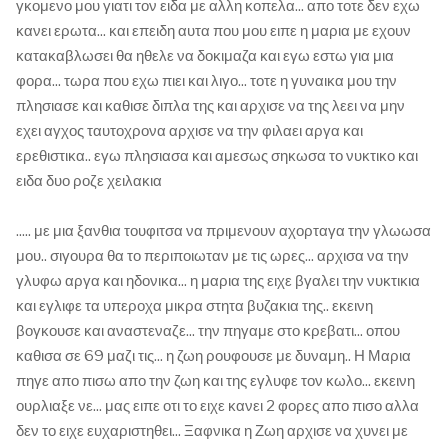
γκομενο μου γιατι τον ειδα με αλλη κοπελα... απο τοτε δεν εχω
κανει ερωτα... και επειδη αυτα που μου ειπε η μαρια με εχουν
κατακαβλωσει θα ηθελε να δοκιμαζα και εγω εστω για μια
φορα... τωρα που εχω πιει και λιγο... τοτε η γυναικα μου την
πλησιασε και καθισε διπλα της και αρχισε να της λεει να μην
εχει αγχος ταυτοχρονα αρχισε να την φιλαει αργα και
ερεθιστικα.. εγω πλησιασα και αμεσως σηκωσα το νυκτικο και
ειδα δυο ροζε χειλακια
..... με μια ξανθια τουφιτσα να πριμενουν αχορταγα την γλωωσα
μου.. σιγουρα θα το περιποιωταν με τις ωρες... αρχισα να την
γλυφω αργα και ηδονικα... η μαρια της ειχε βγαλει την νυκτικια
και εγλιφε τα υπεροχα μικρα στητα βυζακια της.. εκεινη
βογκουσε και αναστεναζε... την πηγαμε στο κρεβατι... οπου
καθισα σε 69 μαζι τις... η ζωη ρουφουσε με δυναμη.. Η Μαρια
πηγε απο πισω απο την ζωη και της εγλυφε τον κωλο... εκεινη
ουρλιαξε νε... μας ειπε οτι το ειχε κανει 2 φορες απο πισο αλλα
δεν το ειχε ευχαριστηθει... Ξαφνικα η Ζωη αρχισε να χυνει με