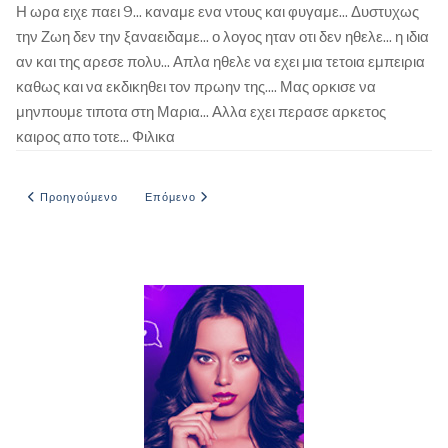
Η ωρα ειχε παει 9... καναμε ενα ντους και φυγαμε... Δυστυχως
την Ζωη δεν την ξαναειδαμε... ο λογος ηταν οτι δεν ηθελε... η ιδια
αν και της αρεσε πολυ... Απλα ηθελε να εχει μια τετοια εμπειρια
καθως και να εκδικηθει τον πρωην της.... Μας ορκισε να
μηνπουμε τιποτα στη Μαρια... Αλλα εχει περασε αρκετος
καιρος απο τοτε... Φιλικα
Προηγούμενο άρθρο: ΜΕ ΤΗ ΞΑΔΕΡΦΗ
Επόμενο άρθρο: Με τον κολλητό μου στο εξωχικό
Προηγούμενο
Επόμενο