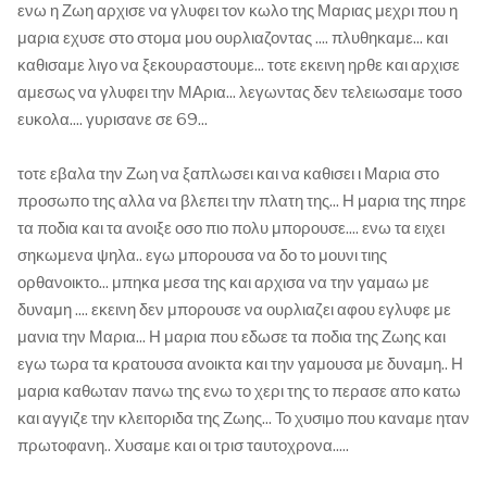
ενω η Ζωη αρχισε να γλυφει τον κωλο της Μαριας μεχρι που η
μαρια εχυσε στο στομα μου ουρλιαζοντας .... πλυθηκαμε... και
καθισαμε λιγο να ξεκουραστουμε... τοτε εκεινη ηρθε και αρχισε
αμεσως να γλυφει την ΜΑρια... λεγωντας δεν τελειωσαμε τοσο
ευκολα.... γυρισανε σε 69...
τοτε εβαλα την Ζωη να ξαπλωσει και να καθισει ι Μαρια στο
προσωπο της αλλα να βλεπει την πλατη της... Η μαρια της πηρε
τα ποδια και τα ανοιξε οσο πιο πολυ μπορουσε.... ενω τα ειχει
σηκωμενα ψηλα.. εγω μπορουσα να δο το μουνι τιης
ορθανοικτο... μπηκα μεσα της και αρχισα να την γαμαω με
δυναμη .... εκεινη δεν μπορουσε να ουρλιαζει αφου εγλυφε με
μανια την Μαρια... Η μαρια που εδωσε τα ποδια της Ζωης και
εγω τωρα τα κρατουσα ανοικτα και την γαμουσα με δυναμη.. Η
μαρια καθωταν πανω της ενω το χερι της το περασε απο κατω
και αγγιζε την κλειτοριδα της Ζωης... Το χυσιμο που καναμε ηταν
πρωτοφανη.. Χυσαμε και οι τρισ ταυτοχρονα.....