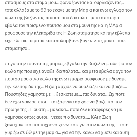
σπασμους στο στομα μου... φωναζωντας και ουρλιαζοντας...
τοτε αλλαξαμε το 69 το εκανε με την Μαρια και εγω εγλυφα τον
κωλο της βαζωντας που και που δακτυλο... μετα απο ωρα
εβαλα τον πρισμενο πουτσο μου στο μουνι της και η ΜΑρια
ρουφουσε την κλειτοριδα της Η Ζωη σταματησε και την εβλεπα
ειχε κλεισιε τα ματια και απολαμβανε βογκωντας μονο... τοτε
σταματησα...
πηγα στην τσαντα της μαριας εβγαλα την βαζελινη... αλειψα τον
κωλο της που ειχε ανοιξει διαπαλατα... και μετα εβαλα αργα τον
πουτσο μου στνο κωλο της ενω η μαρια ρουφουσε με δυναμε
την κλειτοριδα της... Η ζωη αρχισε να ουρλιαζει και να βριζει....
Πουστηδες γαμηστε με .... ξεσκιστεμε.... πιο δυνατα... Ωχ ποτε
δεν εχω νοιωσει ετσι.... και ξαφνικα αρχισε να βριζει και τον
πρωην της... Πουστη,... μαλακα... ποτε δεν καταφερες να με
γαμησεις οπως αυτοι.... νεεεε πιο δυνατα..... ΚΑι η Ζωη
ξαναχυνει και ταυτοχρονα χυνω και εγω στον κωλο της.... τοτε
γυριζω σε 69 με την μαρια... για να την κανω να χυσει και αυτη