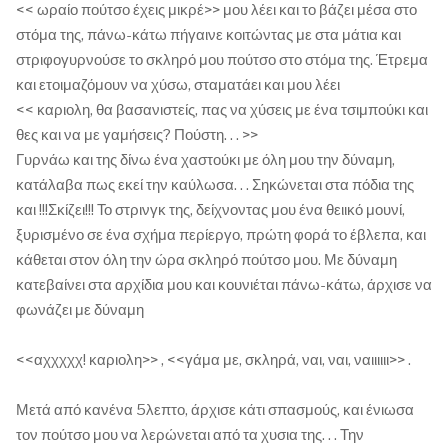
<< ωραίο πούτσο έχεις μικρέ>> μου λέει και το βάζει μέσα στο
στόμα της, πάνω-κάτω πήγαινε κοιτώντας με στα μάτια και
στριφογυρνούσε το σκληρό μου πούτσο στο στόμα της. Έτρεμα
και ετοιμαζόμουν να χύσω, σταματάει και μου λέει
<< καριολη, θα βασανιστείς, πας να χύσεις με ένα τσιμπούκι και
θες και να με γαμήσεις? Πούστη. . . >>
Γυρνάω και της δίνω ένα χαστούκι με όλη μου την δύναμη,
κατάλαβα πως εκεί την καύλωσα. . . Σηκώνεται στα πόδια της
και !!!Σκίζει!!! Το στρινγκ της, δείχνοντας μου ένα θειικό μουνί,
ξυρισμένο σε ένα σχήμα περίεργο, πρώτη φορά το έβλεπα, και
κάθεται στον όλη την ώρα σκληρό πούτσο μου. Με δύναμη
κατεβαίνει στα αρχίδια μου και κουνιέται πάνω-κάτω, άρχισε να
φωνάζει με δύναμη
<<αχχχχχ! καριολη>> , <<γάμα με, σκληρά, ναι, ναι, ναιιιιιι>> .
Μετά από κανένα 5λεπτο, άρχισε κάτι σπασμούς, και ένιωσα
τον πούτσο μου να λερώνεται από τα χυσια της. . . Την