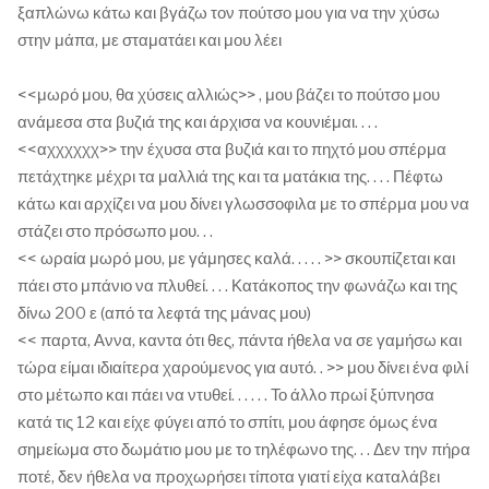
ξαπλώνω κάτω και βγάζω τον πούτσο μου για να την χύσω
στην μάπα, με σταματάει και μου λέει
<<μωρό μου, θα χύσεις αλλιώς>> , μου βάζει το πούτσο μου
ανάμεσα στα βυζιά της και άρχισα να κουνιέμαι. . . .
<<αχχχχχχ>> την έχυσα στα βυζιά και το πηχτό μου σπέρμα
πετάχτηκε μέχρι τα μαλλιά της και τα ματάκια της. . . . Πέφτω
κάτω και αρχίζει να μου δίνει γλωσσοφιλα με το σπέρμα μου να
στάζει στο πρόσωπο μου. . .
<< ωραία μωρό μου, με γάμησες καλά. . . . . >> σκουπίζεται και
πάει στο μπάνιο να πλυθεί. . . . Κατάκοπος την φωνάζω και της
δίνω 200 ε (από τα λεφτά της μάνας μου)
<< παρτα, Αννα, καντα ότι θες, πάντα ήθελα να σε γαμήσω και
τώρα είμαι ιδιαίτερα χαρούμενος για αυτό. . >> μου δίνει ένα φιλί
στο μέτωπο και πάει να ντυθεί. . . . . . Το άλλο πρωί ξύπνησα
κατά τις 12 και είχε φύγει από το σπίτι, μου άφησε όμως ένα
σημείωμα στο δωμάτιο μου με το τηλέφωνο της. . . Δεν την πήρα
ποτέ, δεν ήθελα να προχωρήσει τίποτα γιατί είχα καταλάβει