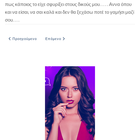
πως κάποιος το είχε σφυρίξει στους δικούς μου. . . . . Αννα όπου
και να είσαι, να σαι καλά και δεν θα ξεχάσω ποτέ το γαμήσι μαζί
σου. . . .
Προηγούμενο άρθρο: Καυτό καλοκαίρι στην Φοινικούντα
Επόμενο άρθρο: ΜΙΑ ΦΙΛΗ ΑΠΟ ΤΑ ΠΑΛΙΑ
Προηγούμενο
Επόμενο