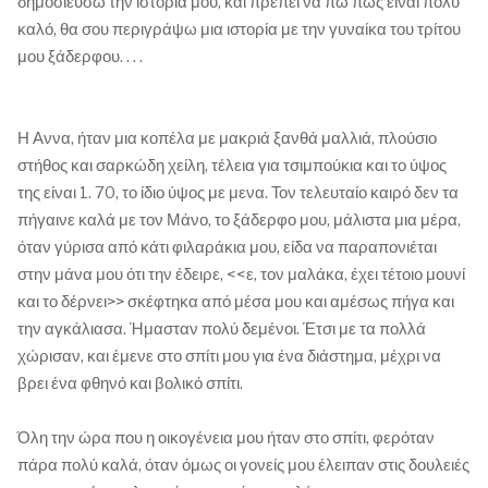
δημοσιεύσω την ιστορία μου, και πρέπει να πω πως είναι πολύ
καλό, θα σου περιγράψω μια ιστορία με την γυναίκα του τρίτου
μου ξάδερφου. . . .
Η Αννα, ήταν μια κοπέλα με μακριά ξανθά μαλλιά, πλούσιο
στήθος και σαρκώδη χείλη, τέλεια για τσιμπούκια και το ύψος
της είναι 1. 70, το ίδιο ύψος με μενα. Τον τελευταίο καιρό δεν τα
πήγαινε καλά με τον Μάνο, το ξάδερφο μου, μάλιστα μια μέρα,
όταν γύρισα από κάτι φιλαράκια μου, είδα να παραπονιέται
στην μάνα μου ότι την έδειρε, <<ε, τον μαλάκα, έχει τέτοιο μουνί
και το δέρνει>> σκέφτηκα από μέσα μου και αμέσως πήγα και
την αγκάλιασα. Ήμασταν πολύ δεμένοι. Έτσι με τα πολλά
χώρισαν, και έμενε στο σπίτι μου για ένα διάστημα, μέχρι να
βρει ένα φθηνό και βολικό σπίτι.
Όλη την ώρα που η οικογένεια μου ήταν στο σπίτι, φερόταν
πάρα πολύ καλά, όταν όμως οι γονείς μου έλειπαν στις δουλειές