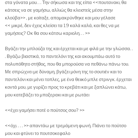
στα γόνατα μου. . . Την σήκωσα και της είπα <<πουτανακι, θα
κάτσεις να σε γαμήσω, αλλιώς θα κλειστείς μέσα στην
κλούβα>> , με κοίταξε, απομακρύνθηκε και μου γέλασε
<< μικρέ, δεν έχεις κλείσει τα 19 καλά καλά, και θες να με
γαμήσεις? Οκ θα σου κάτσω καριολη. . . >>
Βγάζει την μπλούζα της και έρχεται και με φιλά με την γλώσσα. .
. Βγάζω βιαστικά, το παντελόνι της και ακουμπάω αυτό το
πολυπόθητο στήθος, που θα μπορούσα να πεθάνω πάνω του.
Με σπρώχνει με δύναμη, βγάζει μόνη της το σουτιέν και το
παντελόνι και μένει τοπλες, με ένα θειικό μπλε στρινγκ. έρχεται
κοντά μου, με γυρίζει προς το κρεβάτι και με ξαπλώνει κάτω,
μου κατεβάζει το μποξερακι και με ρωτάει
<<έχει γαμήσει ποτέ ο πούτσος σου? >>
<<όχι. . . . >> απαντάω με τρεμάμενη φωνή. Πιάνει το πούτσο
μου και φτύνει το πουτσοκεφαλο