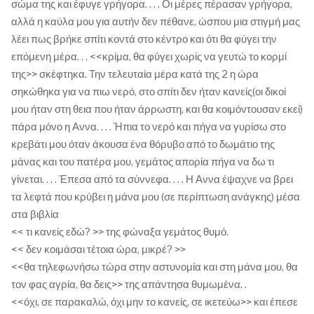
σώμα της και έφυγε γρήγορα. . . . Οι μέρες πέρασαν γρήγορα,
αλλά η καύλα μου για αυτήν δεν πέθανε, ώσπου μια στιγμή μας
λέει πως βρήκε σπίτι κοντά στο κέντρο και ότι θα φύγει την
επόμενη μέρα. . . <<κρίμα, θα φύγει χωρίς να γευτώ το κορμί
της>> σκέφτηκα. Την τελευταία μέρα κατά της 2 η ώρα
σηκώθηκα για να πιω νερό, στο σπίτι δεν ήταν κανείς(οι δικοί
μου ήταν στη θεια που ήταν άρρωστη, και θα κοιμόντουσαν εκεί)
πάρα μόνο η Αννα. . . . Ήπια το νερό και πήγα να γυρίσω στο
κρεβάτι μου όταν άκουσα ένα θόρυβο από το δωμάτιο της
μάνας και του πατέρα μου, γεμάτος απορία πήγα να δω τι
γίνεται. . . . Έπεσα από τα σύννεφα. . . . Η Αννα έψαχνε να βρει
τα λεφτά που κρύβει η μάνα μου (σε περίπτωση ανάγκης) μέσα
στα βιβλία
<< τι κανείς εδώ? >> της φώναξα γεμάτος θυμό.
<< δεν κοιμάσαι τέτοια ώρα, μικρέ? >>
<<θα τηλεφωνήσω τώρα στην αστυνομία και στη μάνα μου, θα
τον φας αγρία, θα δεις>> της απάντησα θυμωμένα. .
<<όχι, σε παρακαλώ, όχι μην το κανείς, σε ικετεύω>> και έπεσε