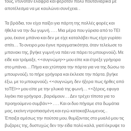
τους, ντυνόταν ελαφρά και φερόταν πολύ πουτανιαρικα με
αποτέλεσμα να με καυλώνει συνέχεια. .
Τα βράδια, τον είχα παίξει για πάρτη της πολλές φορές και
ήθελα να την δω γυμνή. . . . . Μια μέρα που γύρισα από το ΤΕΙ
μου, έκανε μπάνιο και δεν με είχε καταλάβει πως είχα γυρίσει
σπίτι. . . Το ονειρο μου έγινε πραγματικότητα, όταν τελείωσε το
μπανακι της, βγήκε γυμνή να πάει να πάρει το μπουρνούζι. Με
είδε και τρόμαξε, <<συγνώμη>> μου είπε και έτρεξε γρήγορα
στο μπάνιο. . . Πήγα και χτύπησα την πόρτα για να της δώσω το
μπουρνούζι, το πήρε γρήγορα και έκλεισε την πόρτα. βγήκε
έξω, με το μπουρνούζι, <<συγνώμη, δεν ήξερα πως ήρθες από
τοΤΕΙ>> μου είπε με την γλυκιά της φωνή. . . <<ξέρεις, εφυγα
λιγάκι πιο γρήγορα , βαριόμουν. . . Δεν τρέχει τίποτα για το
προηγούμενο συμβάν>> . . . . Και οι δυο πήγαμε στα δωμάτια
μας, εκείνη ντροπιασμένη και εγώ κατακαβλωμενος. .
Έπαιξα αμέσως την πούτσα μου, θυμίζοντας στο μυαλό μου τις
βυζαρες της, δυστυχώς δεν την είδα πολύ καλά, γιατί έκρυψε το