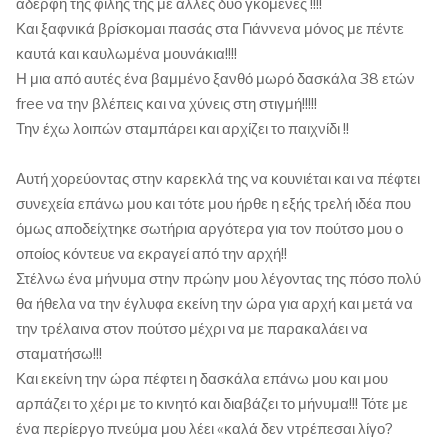
αδερφή της φίλης της με άλλες δυο γκόμενες !!!!
Και ξαφνικά βρίσκομαι πασάς στα Γιάννενα μόνος με πέντε
καυτά και καυλωμένα μουνάκια!!!!
Η μια από αυτές ένα βαμμένο ξανθό μωρό δασκάλα 38 ετών
free να την βλέπεις και να χύνεις στη στιγμή!!!!!
Την έχω λοιπών σταμπάρει και αρχίζει το παιχνίδι !!
Αυτή χορεύοντας στην καρεκλά της να κουνιέται και να πέφτει
συνεχεία επάνω μου και τότε μου ήρθε η εξής τρελή ιδέα που
όμως αποδείχτηκε σωτήρια αργότερα για τον πούτσο μου ο
οποίος κόντευε να εκραγεί από την αρχή!!
Στέλνω ένα μήνυμα στην πρώην μου λέγοντας της πόσο πολύ
θα ήθελα να την έγλυφα εκείνη την ώρα για αρχή και μετά να
την τρέλαινα στον πούτσο μέχρι να με παρακαλάει να
σταματήσω!!!
Και εκείνη την ώρα πέφτει η δασκάλα επάνω μου και μου
αρπάζει το χέρι με το κινητό και διαβάζει το μήνυμα!!! Τότε με
ένα περίεργο πνεύμα μου λέει «καλά δεν ντρέπεσαι λίγο?