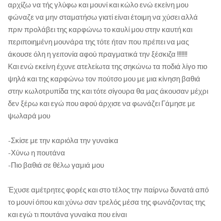
αρχίζω να τής γλύφω και μουνί και κώλο ενώ εκείνη μου
φώναζε να μην σταματήσω γιατί είναι έτοιμη να χύσει αλλά
πριν προλάβει της καρφώνω το καυλί μου στην καυτή και
περιποιημένη μουνάρα της τότε ήταν που πρέπει να μας
άκουσε όλη η γειτονία αφού πραγματικά την ξέσκιζα !!!!!!!
Και ενώ εκείνη έχυνε ατελείωτα της σηκώνω τα ποδιά λίγο πιο
ψηλά και της καρφώνω τον πούτσο μου με μια κίνηση βαθιά
στην κωλοτρυπίδα της και τότε σίγουρα θα μας άκουσαν μέχρι
δεν ξέρω και εγώ που αφού άρχισε να φωνάζει Γάμησε με
ψωλαρά μου
-Σκίσε με την καριόλα την γυναίκα
-Χύνω η πουτάνα
-Πιο βαθιά σε θέλω γαμιά μου
Έχυσε αμέτρητες φορές και στο τέλος την παίρνω δυνατά από
το μουνί όπου και χύνω σαν τρελός μέσα της φωνάζοντας της
και εγώ τι πουτάνα γυναίκα που είναι