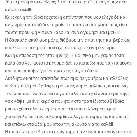
Τέτοια μηνύματα στέλνεις ? και τέτοια ώρα ? και σιγά μην σου
απαντήσει»!!!
Και εκείνη την ώρα έρχεται η απάντηση που μου έλεγε ότι και
αν χωρίσαμε αυτό δεν σημαίνει τίποτα για αυτήν και πως είναι
πάντα πρόθυμη για ένα καλό και άγριο γαμήσι μαζί μου !!!!
Η δασκάλα σκύλιασε μόλις διάβασε την απάντηση και βεβαίως
δούλευε και το κρασί που είχε πιει μέχρι εκείνη την ώρα!!
Και η αντίδραση της ήταν η εξής!!! « Και σιγά μην γαμάς τόσο
καλά όσο λέει αυτό το μήνυμα δεν το πιστεύω που να χτυπιέσαι
άσε που σε κόβω για να τον έχεις σα γαριδάκι»
Αυτό ήταν και της απαντάω πως άμα σε γαμήσω και αλλάξεις
γνώμη μετά μην έρθεις να μου πεις καμία μαλακία , και εκείνη
την ώρα πάει να ανάψει τσιγάρο αλλά αντί για αναπτήρα πήγε
να ανάψει με ένα κεράκι που ήταν στο τραπέζι όπου βέβαια
μου το χύνει όλο το κερί επάνω στο παντελόνι μου αφού
χασκογελούσε σαν μυξοπαρθένα λόγο του κρασιού και έπεσε
και επάνω στο χέρι μου όπου την άκουσα για τα καλά!!!
Η ώρα είχε πάει 4 και το πρόγραμμα τελείωσε και αναγκαστικά