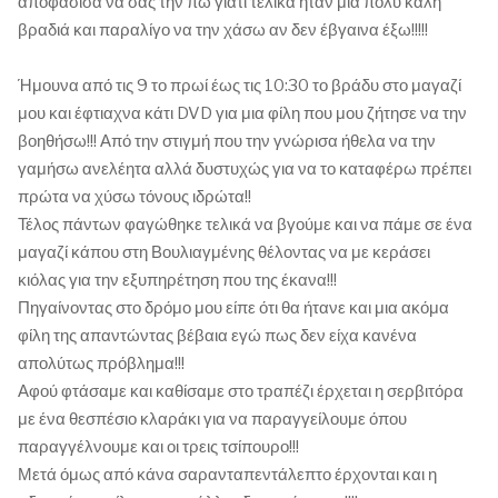
αποφάσισα να σας την πω γιατί τελικά ήταν μια πολύ καλή
βραδιά και παραλίγο να την χάσω αν δεν έβγαινα έξω!!!!!
Ήμουνα από τις 9 το πρωί έως τις 10:30 το βράδυ στο μαγαζί
μου και έφτιαχνα κάτι DVD για μια φίλη που μου ζήτησε να την
βοηθήσω!!! Από την στιγμή που την γνώρισα ήθελα να την
γαμήσω ανελέητα αλλά δυστυχώς για να το καταφέρω πρέπει
πρώτα να χύσω τόνους ιδρώτα!!
Τέλος πάντων φαγώθηκε τελικά να βγούμε και να πάμε σε ένα
μαγαζί κάπου στη Βουλιαγμένης θέλοντας να με κεράσει
κιόλας για την εξυπηρέτηση που της έκανα!!!
Πηγαίνοντας στο δρόμο μου είπε ότι θα ήτανε και μια ακόμα
φίλη της απαντώντας βέβαια εγώ πως δεν είχα κανένα
απολύτως πρόβλημα!!!
Αφού φτάσαμε και καθίσαμε στο τραπέζι έρχεται η σερβιτόρα
με ένα θεσπέσιο κλαράκι για να παραγγείλουμε όπου
παραγγέλνουμε και οι τρεις τσίπουρο!!!
Μετά όμως από κάνα σαρανταπεντάλεπτο έρχονται και η