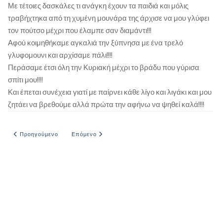
Με τέτοιες δασκάλες τι ανάγκη έχουν τα παιδιά και μόλις
τραβήχτηκα από τη χυμένη μουνάρα της άρχισε να μου γλύφει
τον πούτσο μέχρι που έλαμπε σαν διαμάντι!!!
Αφού κοιμηθήκαμε αγκαλιά την ξύπνησα με ένα τρελό
γλυφομουνι και αρχίσαμε πάλι!!!!
Περάσαμε έτσι όλη την Κυριακή μέχρι το βράδυ που γύρισα
σπίτι μου!!!!
Και έπεται συνέχεια γιατί με παίρνει κάθε λίγο και λιγάκι και μου
ζητάει να βρεθούμε αλλά πρώτα την αφήνω να ψηθεί καλά!!!!
Προηγούμενο άρθρο: Η ΠΩΛΗΤΡΙΑ ΗΡΘΕ ΤΗΝ ΚΑΤΑΛΛΗΛΗ ΣΤΙΓΜΗ
Επόμενο άρθρο: Το παρθενικό μου γαμήσι
Προηγούμενο
Επόμενο