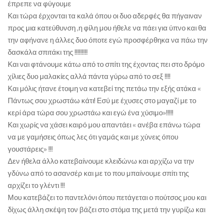
έπρεπε να φύγουμε
Και τώρα έρχονται τα καλά όπου οι δυο αδερφές θα πήγαιναν
προς μια κατεύθυνση ,η φίλη μου ήθελε να πάει για ύπνο και θα
την αφήνανε η άλλες δυο όποτε εγώ προσφέρθηκα να πάω την
δασκάλα σπιτάκι της !!!!!!!!!
Και ναι φτάνουμε κάτω από το σπίτι της έχοντας πει στο δρόμο
χίλιες δυο μαλακίες αλλά πάντα γύρω από το σεξ !!!!
Και μόλις ήτανε έτοιμη να κατεβεί της πετάω την εξής ατάκα «
Πάντως σου χρωστάω κάτι! Εσύ με έχυσες στο μαγαζί με το
κερί άρα τώρα σου χρωστάω και εγώ ένα χύσιμο»!!!!!
Και χωρίς να χάσει καιρό μου απαντάει « ανέβα επάνω τώρα
να με γαμήσεις όπως λες ότι γαμάς και με χύνεις όπου
γουστάρεις» !!!
Δεν ήθελα άλλο κατεβαίνουμε κλειδώνω και αρχίζω να την
γδύνω από το ασανσέρ και με το που μπαίνουμε σπίτι της
αρχίζει το γλέντι !!!
Μου κατεβάζει το παντελόνι όπου πετάγεται ο πούτσος μου και
δίχως άλλη σκέψη τον βάζει στο στόμα της μετά την γυρίζω και