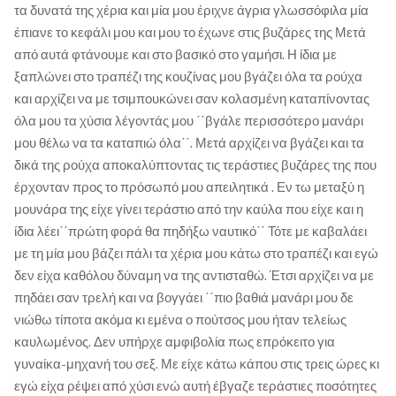
τα δυνατά της χέρια και μία μου έριχνε άγρια γλωσσόφιλα μία
έπιανε το κεφάλι μου και μου το έχωνε στις βυζάρες της Μετά
από αυτά φτάνουμε και στο βασικό στο γαμήσι. Η ίδια με
ξαπλώνει στο τραπέζι της κουζίνας μου βγάζει όλα τα ρούχα
και αρχίζει να με τσιμπουκώνει σαν κολασμένη καταπίνοντας
όλα μου τα χύσια λέγοντάς μου ΄΄βγάλε περισσότερο μανάρι
μου θέλω να τα καταπιώ όλα΄΄. Μετά αρχίζει να βγάζει και τα
δικά της ρούχα αποκαλύπτοντας τις τεράστιες βυζάρες της που
έρχονταν προς το πρόσωπό μου απειλητικά . Εν τω μεταξύ η
μουνάρα της είχε γίνει τεράστιο από την καύλα που είχε και η
ίδια λέει΄΄πρώτη φορά θα πηδήξω ναυτικό΄΄ Τότε με καβαλάει
με τη μία μου βάζει πάλι τα χέρια μου κάτω στο τραπέζι και εγώ
δεν είχα καθόλου δύναμη να της αντισταθώ. Έτσι αρχίζει να με
πηδάει σαν τρελή και να βογγάει ΄΄πιο βαθιά μανάρι μου δε
νιώθω τίποτα ακόμα κι εμένα ο πούτσος μου ήταν τελείως
καυλωμένος. Δεν υπήρχε αμφιβολία πως επρόκειτο για
γυναίκα-μηχανή του σεξ. Με είχε κάτω κάπου στις τρεις ώρες κι
εγώ είχα ρέψει από χύσι ενώ αυτή έβγαζε τεράστιες ποσότητες