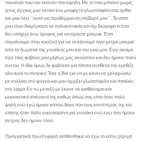
τακούνια που την έκαναν πανύψηλη. Με το που μπαίνει χωρίς
ίχνος άγχους μου πετάει ένα ρουφιχτό γλωσσόφιλο στα όρθια
και μου λέει ΄΄αυτό για προθέρμανση παίδαρέ μου΄΄. Το σπίτι
μου είναι διαμέρισμα σε πολυκατοικία και όχι διώροφο κι έτσι
δεν υπήρχε άνω όροφος για να είμαστε μακριά. Έτσι
πηγαίνουμε στην κουζίνα για να το κάνουμε λίγα μέτρα μακριά
από τα δωμάτια της γυναίκας μου και του γιου μου. Εγώ ακόμα
είχα τους φόβους μου μήπως μας ακούσουν και δεν ήμουν πολύ
άνετος. Η ίδια όμως δε φοβόταν για τίποτα αντίθετα την ερέθιζε
όλο αυτό το σκηνικό. Τότε η ίδια για να με κάνει να χαλαρώσω
με κολλάει στο ψυγείο και μου αρχίζει γλωσσόφιλα και πιπιλιές
στο λαιμό. Εν τω μεταξύ με έκανε να αισθάνομαι και
μειονεκτικά απέναντί της καθώς όπως σας είπα ήταν πολύ
ψηλή ενώ εγώ ήμουν κάπου δέκα πόντους κοντύτερός της και
επίσης ήταν πολύ γυμνασμένη για γυναίκα ενώ εγώ που ήμουν
άντρας δεν ήμουν τόσο.
Πραγματικά πρώτη φορά αισθάνθηκα να έχω το κάτω χέρι με