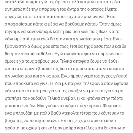
κατάλαβα πως κι εγώ της άρεσα πολύ και μαλιστα και η ίδια
αντιμετώπιζε την απόρριψη του άντρα της ο οποίος έλειπε
συνεχώς από το σπίτι και όποτε ερχόταν μαλώνανε. Έτσι
αποφασίσαμε κάποια μέρα να βρεθούμε κάπου. Όταν όμως
πήγαμε να κανονίσουμε κάτι η ίδια μου λέει πως θέλει να το
κάνουμε σπίτι μου ενώ θα ήταν και η γυναίκα μου μέσα. Εγώ
ξαφνιάστηκα όμως μου είπε πως έτσι θα της άρεσε πολύ και δε
θα ήταν ανιαρά καθόλου. Εγώ αναγκάστηκα να συμφωνίσω
όμως είχα τους φόβους μου. Τελικά αποφασίζουμε να έρθει
σπίτι το επόμενο βράδυ στις δύο το πρωί έτσι ώστε να κοιμάται
η γυναίκα μου και ο γιος μου. Εγώ ήμουν γεμάτος άγχος γι΄αυτό
που επρόκειτο να γίνει. Η ίδια με παίρνει τηλέφωνο όταν έφτασε
κάτω από το σπίτι μου για να της ανοίξω να μπει και για να μη
χτυπήσει το κουδούνι. Τελικά ανεβαίνει και φτάνει στην πόρτα
μου και τι να δω. Μια γκόμενα ακόμα πιο γκόμενα. Φορούσε
ένα μπλουζάκι με πολύ βαθύ ντεκολτέ τέτοιο που κόντευαν τα
βυζιά της να πεταχτούν έξω. Επίσης είχε μια αρκετα κοντή
φούστα με σχισμή και καλσόν μαύρο και τέλος κάτι δεκάποντα