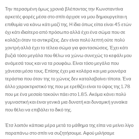
Την περασμένη όμως χρονιά βλέποντας την Κωνσταντίνα
αρκετές φορές μέσα στο σπίτι άρχισε να μου δημιουργείται η
επιθυμία να κάνω κάτι μαζί της. Η ίδια όπως είπα είναι 45 ετών
όχι κάτι ιδιαίτερο από πρόσωπο αλλά έχει ένα σώμα που σε
κολάζει όταν το αντικρίζεις. Δεν είναι πολύ λεπτή ούτε πολύ
χοντρή αλλά έχει το τέλειο σώμα για φαντασιώσεις. Έχει κάτι
βυζιά τόσο μεγάλα που θέλω να χώνω συνεχώς το κεφάλι μου
ανάμεσά τους και να τα ρουφάω. Είναι τόσο μεγάλα που
χάνεσαι μέσα τους. Επίσης έχει μια κολάρα και μια μουνάρα
τεράστια που όταν της το χώνεις δεν καταλαβαίνει τίποτα. Ένα
άλλο χαρακτιριστικό της που με ερεθίζει είναι το ύψος της 1.78
που με ένα μεσαίο τακούνι πάει στο 1.85. Ακόμα κάνει πολύ
γυμναστική και έιναι γενικά μια δυνατή και δυναμική γυναίκα
που θέλει να επιβάλει το δικό της.
Έτσ λοιπόν κάποια μέρα μετά το μάθημα της είπα να μείνει λίγο
παραπάνω στο σπίτι να συζητήσουμε. Αφού μιλήσαμε