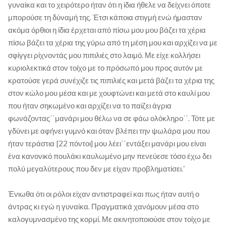
γυναίκα και το χειρότερο ήταν ότι η ίδια ήθελε να δείχνει όποτε
μπορούσε τη δύναμή της. Έτσι κάποια στιγμή ενώ ήμασταν
ακόμα όρθιοι η ίδια έρχεται από πίσω μου μου βάζει τα χέρια
πίσω βάζει τα χέρια της γύρω από τη μέση μου και αρχίζει να με
σφίγγει ρίχνοντάς μου πιπιλιές στο λαιμό. Με είχε κολλήσει
κυριολεκτικά στον τοίχο με το πρόσωπό μου προς αυτόν με
κρατούσε γερά συνέχιζε τις πιπιλιές και μετά βάζει τα χέρια της
στον κώλο μου μέσα και με χουφτώνει και μετά στο καυλί μου
που ήταν σηκωμένο και αρχίζει να το παίζει άγρια
φωνάζοντας΄΄μανάρι μου θέλω να σε φάω ολόκληρο΄΄. Τότε με
γδύνει με αφήνει γυμνό και όταν βλέπει την ψωλάρα μου που
ήταν τεράστια [22 πόντοι] μου λέει΄΄εντάξει μανάρι μου είναι
ένα κανονικό πουλάκι καυλωμένο μην πενεύεσε τόσο έχω δει
πολύ μεγαλύτερους που δεν με είχαν προβληματίσει.'
Ένιωθα ότι οι ρόλοι είχαν αντιστραφεί και πως ήταν αυτή ο
άντρας κι εγώ η γυναίκα. Πραγματικά χανόμουν μέσα στο
καλογυμνασμένο της κορμί. Με ακινητοποιούσε στον τοίχο με