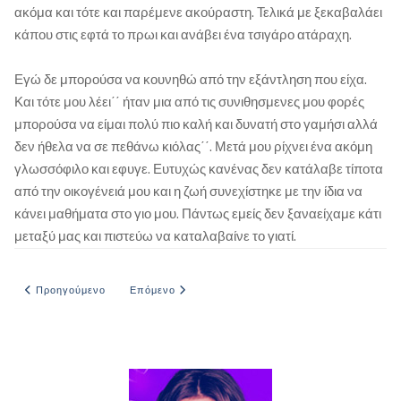
ακόμα και τότε και παρέμενε ακούραστη. Τελικά με ξεκαβαλάει
κάπου στις εφτά το πρωι και ανάβει ένα τσιγάρο ατάραχη.
Εγώ δε μπορούσα να κουνηθώ από την εξάντληση που είχα.
Και τότε μου λέει΄΄ ήταν μια από τις συνιθησμενες μου φορές
μπορούσα να είμαι πολύ πιο καλή και δυνατή στο γαμήσι αλλά
δεν ήθελα να σε πεθάνω κιόλας΄΄. Μετά μου ρίχνει ένα ακόμη
γλωσσόφιλο και εφυγε. Ευτυχώς κανένας δεν κατάλαβε τίποτα
από την οικογένειά μου και η ζωή συνεχίστηκε με την ίδια να
κάνει μαθήματα στο γιο μου. Πάντως εμείς δεν ξαναείχαμε κάτι
μεταξύ μας και πιστεύω να καταλαβαίνε το γιατί.
Προηγούμενο άρθρο: Ειρήνη ευχαριστώ είσαι υπέροχη
Επόμενο άρθρο: Με την καλύτερη μου φίλη
Προηγούμενο
Επόμενο