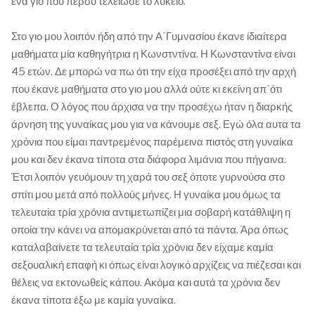
ένα γιο που πέρσυ τέλειωσε το λύκειο.
Στο γιο μου λοιπόν ήδη από την Α΄Γυμνασίου έκανε ίδιαίτερα
μαθήματα μία καθηγήτρια η Κωνστντίνα. Η Κωνσταντίνα είναι
45 ετών. Δε μπορώ να πω ότι την είχα προσέξει από την αρχή
που έκανε μαθήματα στο γιο μου αλλά ούτε κι εκείνη απ΄ότι
έβλεπα. Ο λόγος που άρχισα να την προσέχω ήταν η διαρκής
άρνηση της γυναίκας μου για να κάνουμε σεξ. Εγώ όλα αυτα τα
χρόνια που είμαι παντρεμένος παρέμεινα πιστός στη γυναίκα
μου και δεν έκανα τίποτα στα διάφορα λιμάνια που πήγαινα.
Έτσι λοιπόν γευόμουν τη χαρά του σεξ όποτε γυρνούσα στο
σπίτι μου μετά από πολλούς μήνες. Η γυναίκα μου όμως τα
τελευταία τρία χρόνια αντιμετωπίζει μια σοβαρή κατάθλιψη η
οποία την κάνει να απομακρύνεται από τα πάντα. Άρα όπως
καταλαβαίνετε τα τελευταία τρία χρόνια δεν είχαμε καμία
σεξουαλική επαφή κι όπως είναι λογικό αρχίζεις να πιέζεσαι και
θέλεις να εκτονωθείς κάπου. Ακόμα και αυτά τα χρόνια δεν
έκανα τίποτα έξω με καμία γυναίκα.