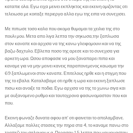
καταπιε ολα. Εγω ειχα μεινει εκπληκτος και εκεινη ομιζοντας οτι
τελειωσα με κοιταξε περιεργα αλλα εγω της ειπα να συνεχισει.
Με πιπωσε τοσο καλα που ακομα θυμαμαι τα χειλια της στο
πουλι μου. Μετα απο λιγα λεπτα την σηκωσα,την ξαπλωσα
στον καναπε και αρχισα να της κανω γλειφομουνι και να της
βαζω δαχτυλο. Εβλεπα ποσο της αρεσε και το συνεχισα για
αρκετη ωρα. Ωσου αποφασιε να μου ξαναπαρει πιπα και
καναμε για να μην μεινει κανεις παραπονεμενος καωαμα την
69 ξαπλωμενοι στον καναπε. Επιτελους ηρθε και η στιγμη που
της το εβαλα. Καταλαβαμε οτι ηρθε η ωρα και εκεινη ξαπλωσε
πισω και ανοιξε τα ποδια. Εγω αρχισα να της το χωνω σιγα και
με αυξανομενο ρυθμο και ταυτοχρονα φασωνομασταν που και
που.
Εκεινη φωναζε δυνατα αφου απ’ οτι φαινεται το απολαμβανε.
Αλλαξαμε πολλες στασεις την πηρα στα 4, το καναμε πανω στο
τραπεζι του σαλονιου κ.α. Περασαν 15 λεπτα που γαμιομασταν