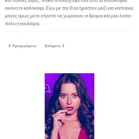
και πολλες ωρες. Τελικα αποδειχτηκε ενα απο τα καλοκαιρια
εκεινο το καλοκαιρι. Εγω με την Ευα ημασταν μαζι για καποιους
μηνες ομως μετα επρεπε να χωρισουν οι δρομοι και μου λειπει
πολυ η καυλιαρα.
Προηγούμενο άρθρο: Εμπειρία με παντρεμένη που με έκανε άλογο
Επόμενο άρθρο: Χωρίς εσώρουχο
Προηγούμενο
Επόμενο