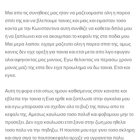
Μια απο τις συνηθειες μας ηταν να μαζευομαστε ολη η παρεα
σπιτι της και να βλεπουμε ταινιες και μιας και ειμασταν τοσο
κοντα με την Κωνσταντινα αυτη συνιθιζε να καθεται διπλα μου
ή να ξαπλωνει και να ακουμπαει το κεφαλι της στα ποδια μου.
Μια μερα λοιπον, ειχαμε μαζευτει ολη η παρεα σπιτι της, ομως
κανεις δεν ειχε ορεξη για ταινια και ετσι μετα απο λιγο εφυγαν
ολοι αφηνοντας μας μονους. Εγω θελοντας να περασω χρονο
μονος μαζι της ειπα δεν ειχα προωλημα να δω ταινια. Ετσι και
εγινε.
Αυτη τη φορα ετσι οπως ημουν καθισμενος στον καναπε και
εβλεπα την ταινια η Ευα ηρθε και ξαπλωσε στην αγκαλια μου
και εγω μπορουσα να σχεδον ολο το βυζι της πανω απο το
κεφαλι της. Αμεσως καυλωσα τοσο πολυ!! και φοβομουν μην το
προσεξει. Δεν ειχα καυλωσει ετσι ξανα στην ζωη μου ηθελα
τοσο πολυ να την πηδηξω. Η πουτσα μου ειχε γινει τοσο σκληρη
και σιγα σιγα το πουτσοκεφαλο αρχιζε να υγραινεται πολυ.