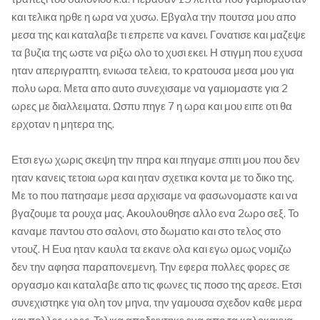
και τελικα ηρθε η ωρα να χυσω. Εβγαλα την πουτσα μου απο
μεσα της και καταλαβε τι επρεπε να κανει. Γονατισε και μαζεψε
τα βυζια της ωστε να ριξω ολο το χυσι εκει. Η στιγμη που εχυσα
ηταν απεριγραπτη, ενιωσα τελεια, το κρατουσα μεσα μου για
πολυ ωρα. Μετα απο αυτο συνεχισαμε να γαμιομαστε για 2
ωρες με διαλλειματα. Ωσπυ πηγε 7 η ωρα και μου ειπε οτι θα
ερχοταν η μητερα της.
Ετσι εγω χωρις σκεψη την πηρα και πηγαμε σπιτι μου που δεν
ηταν κανεις τετοια ωρα και ηταν σχετικα κοντα με το δικο της.
Με το που πατησαμε μεσα αρχισαμε να φασωνομαστε και να
βγαζουμε τα ρουχα μας. Ακουλουθησε αλλο ενα 2ωρο σεξ. Το
καναμε παντου στο σαλονι, στο δωματιο και στο τελος στο
ντουζ. Η Ευα ηταν καυλα τα εκανε ολα και εγω ομως νομιζω
δεν την αφησα παραπονεμενη. Την εφερα πολλες φορες σε
οργασμο και καταλαβε απο τις φωνες τις ποσο της αρεσε. Ετσι
συνεχιστηκε για ολη τον μηνα, την γαμουσα σχεδον καθε μερα