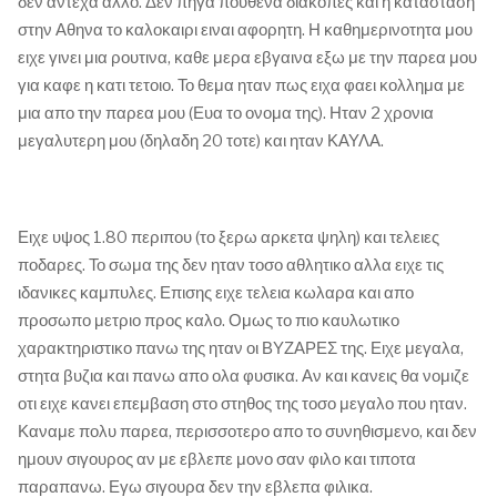
δεν αντεχα αλλο. Δεν πηγα πουθενα διακοπες και η κατασταση
στην Αθηνα το καλοκαιρι ειναι αφορητη. Η καθημερινοτητα μου
ειχε γινει μια ρουτινα, καθε μερα εβγαινα εξω με την παρεα μου
για καφε η κατι τετοιο. Το θεμα ηταν πως ειχα φαει κολλημα με
μια απο την παρεα μου (Ευα το ονομα της). Ηταν 2 χρονια
μεγαλυτερη μου (δηλαδη 20 τοτε) και ηταν ΚΑΥΛΑ.
Ειχε υψος 1.80 περιπου (το ξερω αρκετα ψηλη) και τελειες
ποδαρες. Το σωμα της δεν ηταν τοσο αθλητικο αλλα ειχε τις
ιδανικες καμπυλες. Επισης ειχε τελεια κωλαρα και απο
προσωπο μετριο προς καλο. Ομως το πιο καυλωτικο
χαρακτηριστικο πανω της ηταν οι ΒΥΖΑΡΕΣ της. Ειχε μεγαλα,
στητα βυζια και πανω απο ολα φυσικα. Αν και κανεις θα νομιζε
οτι ειχε κανει επεμβαση στο στηθος της τοσο μεγαλο που ηταν.
Καναμε πολυ παρεα, περισσοτερο απο το συνηθισμενο, και δεν
ημουν σιγουρος αν με εβλεπε μονο σαν φιλο και τιποτα
παραπανω. Εγω σιγουρα δεν την εβλεπα φιλικα.