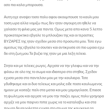
οσο πιο καλα μπορουσα.
Αυτη ειχε αναψει τοσο πολυ αφου ακουμπουσε το καυλι μου
τοση ωρα αλλα νομιζω πως δεν ηταν σιγουρη οτι ηθελε να
χαλασει τη φιλια μας για παντα. Ομως μετα απο κανα 5 λεπτο
προκαταρκτικα εβγαλε το μπλουζακι της και οι τεραστιες
ΒΥΖΑΡΕΣ της ηταν σχεδον μεσα στο προσωπο μου. Τοτε εγω
αμεσως της εβγαλα το σουτιεν και αντικρυσα οτι πιο ωραιο εχω
δει στη ζωη μου.Τα βυζια της ηταν με μια λεξη τελεια.
Στητα και με τελειες ρωγες. Αρχισα να την γλειφω και να την
φιλαω σε ολο της το σωμα και ιδιαιτερα στο στηθος. Σχεδον
εχυσα μεσα στο παντελονι μου με την καυλιαρα. Τοτε
γδυθηκαμε και οι δυο τελειως και μολις ειδε ποσο καυλωμενος
ημουν με κοιταξε παλι στα ματια και μου χαμογελασε. Επιασε
τη ψωλη μου και αρχισε να μου την παιζει, ομως πολυ γρηγορα
αρχιζε να μου παιρνει πιπα χωρις να το καταλαβω και στα
πρωτα δευτερολεπτα εχυσα στο στωμα της και εκεινη τα