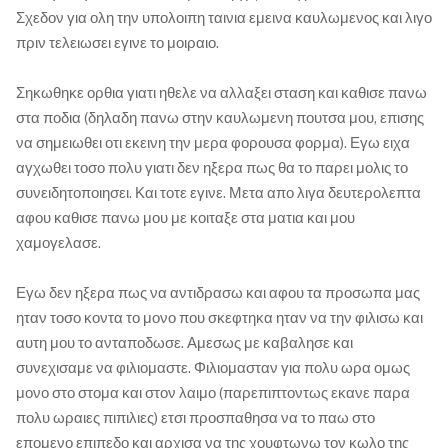
Σχεδον για ολη την υπολοιπη ταινια εμεινα καυλωμενος και λιγο
πριν τελειωσει εγινε το μοιραιο.
Σηκωθηκε ορθια γιατι ηθελε να αλλαξει σταση και καθισε πανω
στα ποδια (δηλαδη πανω στην καυλωμενη πουτσα μου, επισης
να σημειωθει οτι εκεινη την μερα φορουσα φορμα). Εγω ειχα
αγχωθει τοσο πολυ γιατι δεν ηξερα πως θα το παρει μολις το
συνειδητοποιησει. Και τοτε εγινε. Μετα απο λιγα δευτερολεπτα
αφου καθισε πανω μου με κοιταξε στα ματια και μου
χαμογελασε.
Εγω δεν ηξερα πως να αντιδρασω και αφου τα προσωπα μας
ηταν τοσο κοντα το μονο που σκεφτηκα ηταν να την φιλισω και
αυτη μου το ανταποδωσε. Αμεσως με καβαλησε και
συνεχισαμε να φιλιομαστε. Φιλιομασταν για πολυ ωρα ομως
μονο στο στομα και στον λαιμο (παρεπιπτοντως εκανε παρα
πολυ ωραιες πιπιλιες) ετσι προσπαθησα να το παω στο
επομενο επιπεδο και αρχισα να της χουφτωνω τον κωλο της