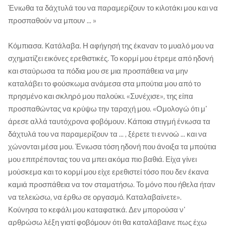
Ένιωθα τα δάχτυλά του να παραμερίζουν το κιλοτάκι μου και να
προσπαθούν να μπουν ... »
Κόμπιασα. Κατάλαβα. Η αφήγησή της έκαναν το μυαλό μου να
σχηματίζει εικόνες ερεθιστικές. Το κορμί μου έτρεμε από ηδονή
και σταύρωσα τα πόδια μου σε μια προσπάθεια να μην
καταλάβει το φούσκωμα ανάμεσα στα μπούτια μου από το
πρησμένο και σκληρό μου παλούκι. «Συνέχισε», της είπα
προσπαθώντας να κρύψω την ταραχή μου. «Ομολογώ ότι μ'
άρεσε αλλά ταυτόχρονα φοβόμουν. Κάποια στιγμή ένιωσα τα
δάχτυλά του να παραμερίζουν τα ... , ξέρετε τι εννοώ ... και να
χώνονται μέσα μου. Ένιωσα τόση ηδονή που άνοιξα τα μπούτια
μου επιτρέποντας του να μπει ακόμα πιο βαθιά. Είχα γίνει
μούσκεμα και το κορμί μου είχε ερεθιστεί τόσο που δεν έκανα
καμιά προσπάθεια να τον σταματήσω. Το μόνο που ήθελα ήταν
να τελειώσω, να έρθω σε οργασμό. Καταλαβαίνετε».
Κούνησα το κεφάλι μου καταφατικά. Δεν μπορούσα ν'
αρθρώσω λέξη γιατί φοβόμουν ότι θα καταλάβαινε πως έχω