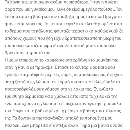
Τα λόγια της µε άναψαν ακόμα περισσότερο. Ήταν η πρώτη
φορά που μια γυναίκα µου 'λεγε ότι είχα µμεγάλο πούτσο .. Τον
έπιασα από τη βάση και τον τράβηξα προς τα κάτω. Πράγματι
ήταν εντυπωσιακός. Το πουτσoκέφαλo απελευθερωμένο από
το δέρμα που το κάλυπτε, φάνταζε τεράστιο και καθώς γυάλιζε
από τους χυμούς που ήδη είχαν δραπετεύσει από τη μικρή του
τρυπούλα έμοιαζε έτοιμο ν' ανοίξει οποιαδήποτε τρυπούλα
βρισκόταν μπροστά του.
Ήμουν έτοιμος να το καρφώσω στο ορθάνοιχτο μouνάκι της
όταν η Ράνια µε πρόλαβε. Έπιασε το κοντάρι µου και αφού
έγλειψε και ρσ6φηξε μερικές φορές τα μπαλάκια µου, διέσχισε
µε τη ζεστή της γλώσσα τον κορμό του και στο τέλος έβαλε το
πουτσοκέφαλό µου ανάμεσα στα χειλάκια της. Ένιωθα το
ευαίσθητο δερµατάκι να αιχμαλωτίζεται από τα χειλάκια της
ενώ ταυτόχρονα η γλώσσα της πίεζε και άνοιγε την τρυπούλα
του. Ξαφνικά το βύθισε μέχρι τη μέση στο βάθος του στόματος
της. Τα δοντάκια της τραγάνιζαν απαλά το πρησμένο μου
παλούκι. Δεν μπόρεσα ν' αντέξω άλλο. Πήρα μια βαθιά ανάσα