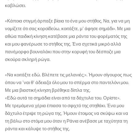
καβλώσει.
«Κάποια στιγμή άρπαξε βίαια το ένα μου στήθος. Να, για να μη
νομίζετε ότι σας κοροϊδεύω, κοιτάξτε, μ' άφησε σημάδι». Με μια
αθώα παιδική κίνηση κατέβασε μια ράντα του φορέματός της
και μου φανέρωσε το στήθος της. Ένα σχετικά μικρό αλλά
πανέμορφο βουναλάκι που στην κορυφή του δέσποζε μια
σκούρα σκληρή ρώγα.
«Να κοιτάξτε εδώ. Βλέπετε τις μελανιές;». Ήμουν σίγουρος πως
όπου να 'ναι θ' άδειαζα όλο µου το σπέρμα στο παντελόνι µου.
Με μια βιαστική κίνηση βρέθηκα δίπλα της.
«Εδώ αυτά τα σημάδια είναι από τα δάχτυλα του. Ορίστε».
Με τρεµάµενα χέρια έπιασα το σφιχτό της στηθάκι. Ένα µου
δάχτυλο έτριψε τη ρώγα της. Ήμουν έτοιμος να σκύψω και να
τη βάλω στο στόμα µου όταν η Ράνια ανέβασε µε ταχύτητα τη
ράντα και κάλυψε το στήθος της.