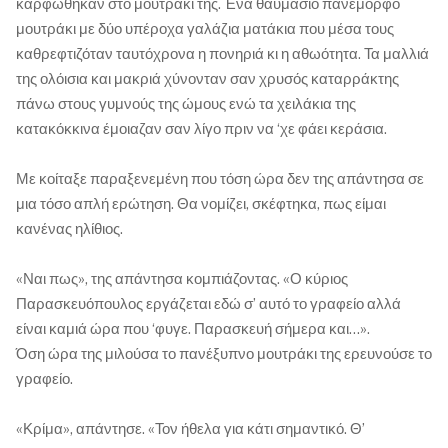
καρφώθηκαν στο μουτράκι της. Ένα θαυμάσιο πανέμορφο
μουτράκι με δύο υπέροχα γαλάζια ματάκια που μέσα τους
καθρεφτιζόταν ταυτόχρονα η πονηριά κι η αθωότητα. Τα μαλλιά
της ολόισια και μακριά χύνονταν σαν χρυσός καταρράκτης
πάνω στους γυμνούς της ώμους ενώ τα χειλάκια της
κατακόκκινα έμοιαζαν σαν λίγο πριν να ‘χε φάει κεράσια.
Με κοίταξε παραξενεμένη που τόση ώρα δεν της απάντησα σε
μια τόσο απλή ερώτηση. Θα νομίζει, σκέφτηκα, πως είμαι
κανένας ηλίθιος.
«Ναι πως», της απάντησα κομπιάζοντας. «Ο κύριος
Παρασκευόπουλος εργάζεται εδώ σ’ αυτό το γραφείο αλλά
είναι καμιά ώρα που ‘φυγε. Παρασκευή σήμερα και…».
Όση ώρα της μιλούσα το πανέξυπνο μουτράκι της ερευνούσε το
γραφείο.
«Κρίμα», απάντησε. «Τον ήθελα για κάτι σημαντικό. Θ’