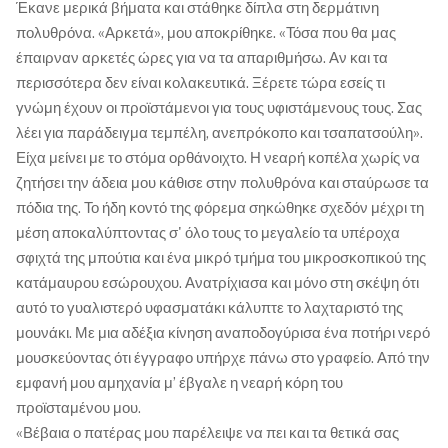
Έκανε μερικά βήματα και στάθηκε δίπλα στη δερμάτινη
πολυθρόνα. «Αρκετά», μου αποκρίθηκε. «Τόσα που θα μας
έπαιρναν αρκετές ώρες για να τα απαριθμήσω. Αν και τα
περισσότερα δεν είναι κολακευτικά. Ξέρετε τώρα εσείς τι
γνώμη έχουν οι προϊστάμενοι για τους υφιστάμενους τους. Σας
λέει για παράδειγμα τεμπέλη, ανεπρόκοπο και τσαπατσούλη».
Είχα μείνει με το στόμα ορθάνοιχτο. Η νεαρή κοπέλα χωρίς να
ζητήσει την άδεια μου κάθισε στην πολυθρόνα και σταύρωσε τα
πόδια της. Το ήδη κοντό της φόρεμα σηκώθηκε σχεδόν μέχρι τη
μέση αποκαλύπτοντας σ' όλο τους το μεγαλείο τα υπέροχα
σφιχτά της μπούτια και ένα μικρό τμήμα του μικροσκοπικού της
κατάμαυρου εσώρουχου. Ανατρίχιασα και μόνο στη σκέψη ότι
αυτό το γυαλιστερό υφασματάκι κάλυπτε το λαχταριστό της
μουνάκι. Με μια αδέξια κίνηση αναποδογύρισα ένα ποτήρι νερό
μουσκεύοντας ότι έγγραφο υπήρχε πάνω στο γραφείο. Από την
εμφανή μου αμηχανία μ’ έβγαλε η νεαρή κόρη του
προϊσταμένου μου.
«Βέβαια ο πατέρας μου παρέλειψε να πει και τα θετικά σας