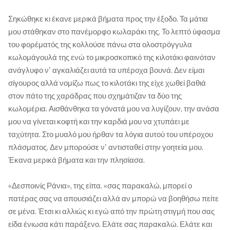
Σηκώθηκε κι έκανε μερικά βήματα προς την έξοδο. Τα μάτια
μου στάθηκαν στο πανέμορφο κωλαράκι της. Το λεπτό ύφασμα
του φορέματός της κολλούσε πάνω στα ολοστρόγγυλα
κωλομάγουλά της ενώ το μικροσκοπικό της κιλοτάκι φαινόταν
ανάγλυφο ν' αγκαλιάζει αυτά τα υπέροχα βουνά. Δεν είμαι
σίγουρος αλλά νομίζω πως το κιλοτάκι της είχε χωθεί βαθιά
στον πάτο της χαράδρας που σχημάτιζαν τα δύο της
κωλομέρια. Αισθάνθηκα τα γόνατά μου να λυγίζουν, την ανάσα
μου να γίνεται κοφτή και την καρδιά μου να χτυπάει με
ταχύτητα. Στο μυαλό μου ήρθαν τα λόγια αυτού του υπέροχου
πλάσματος. Δεν μπορούσε ν' αντισταθεί στην γοητεία μου.
Έκανα μερικά βήματα και την πλησίασα.
«Δεσποινίς Ράνια», της είπα. «σας παρακαλώ, μπορεί ο
πατέρας σας να απουσιάζει αλλά αν μπορώ να βοηθήσω πείτε
σε μένα. Έτσι κι αλλιώς κι εγώ από την πρώτη στιγμή που σας
είδα ένιωσα κάτι παράξενο. Ελάτε σας παρακαλώ. Ελάτε και