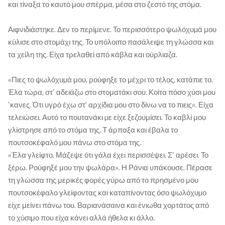
και τίναξα το καυτό μου σπέρμα, μέσα στο ζεστό της στόμα.
Αιφνιδιάστηκε. Δεν το περίμενε. Το περισσότερο ψωλόχυµά μου
κύλισε στο στομάχι της. Το υπόλοιπο πασάλειψε τη γλώσσα και
τα χείλη της. Είχα τρελαθεί από κάβλα και ούρλιαζα.
«Πιες το ψωλόχυµά μου, ρούφηξε το μέχρι το τέλος, κατάπιε το.
Έλα τώρα, στ' αδειάζω στο στοματάκι σου. Κοίτα πόσο χύσι μου
'κανες. Ότι υγρό έχω στ’ αρχίδια µου στο δίνω να το πιεις». Είχα
τελειώσει. Αυτό το πουτανάκι µε είχε ξεζουμίσει. Το καβλί μου
γλίστρησε από το στόμα της. Τ άρπαξα και έβαλα το
πουτσοκέφαλό µου πάνω στο στόμα της.
«Έλα γλείφτο. Μάζεψε ότι γάλα έχει περισσέψει. Σ' αρέσει. Το
ξέρω. Ρούφηξέ μου την ψωλάρα». Η Ράνια υπάκουσε. Πέρασε
τη γλώσσα της μερικές φορές γύρω από το πρησμένο μου
πουτσοκέφαλο γλείφοντας και καταπίνοντας όσο ψωλόχυµο
είχε μείνει πάνω του. Βαριανάσαινα και ένιωθα χορτάτος από
το χύσιμο που είχα κάνει αλλά ήθελα κι άλλο.