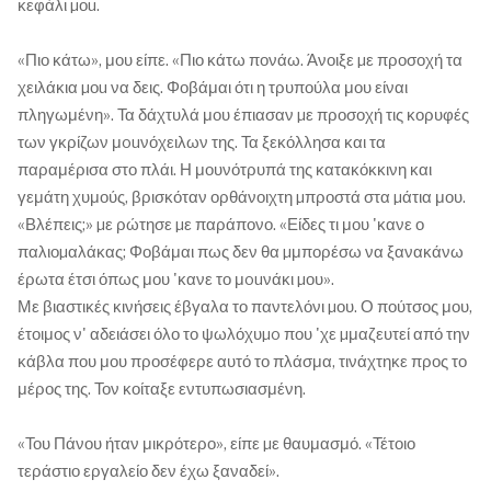
κεφάλι µοu.
«Πιο κάτω», μου είπε. «Πιο κάτω πονάω. Άνοιξε µε προσοχή τα
χειλάκια µοu να δεις. Φοβάμαι ότι η τρυπούλα μου είναι
πληγωμένη». Τα δάχτυλά μου έπιασαν µε προσοχή τις κορυφές
των γκρίζων μouνόχειλων της. Τα ξεκόλλησα και τα
παραμέρισα στο πλάι. Η μουνότρυπά της κατακόκκινη και
γεμάτη χυμούς, βρισκόταν ορθάνοιχτη µπροστά στα µάτια μου.
«Βλέπεις;» µε ρώτησε µε παράπονο. «Είδες τι μου 'κανε ο
παλιοµαλάκας; Φοβάμαι πως δεν θα µμπορέσω να ξανακάνω
έρωτα έτσι όπως μου 'κανε το μouνάκι µου».
Με βιαστικές κινήσεις έβγαλα το παντελόνι µου. Ο πούτσος μου,
έτοιμος ν' αδειάσει όλο το ψωλόχυµo που 'χε µμαζευτεί από την
κάβλα που μου προσέφερε αυτό το πλάσμα, τινάχτηκε προς το
μέρος της. Τον κοίταξε εντυπωσιασμένη.
«Του Πάνου ήταν μικρότερο», είπε µε θαυμασμό. «Τέτοιο
τεράστιο εργαλείο δεν έχω ξαναδεί».