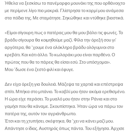
Ήθελα να ξεσκίσω το πανέμορφο μουνάκι της που ορθάνοιχτο
µε περίμενε λίγο πιο μακριά. Γλίστρησα το κορμί µου ανάμεσα
στα πόδια της. Με σταμάτησε. Σηκώθηκε και ντύθηκε βιαστικά.
«Είμαι σίγουρη πως ο πατέρας µου θα μου βάλει τις φωνές. Το
βράδυ σίγουρα θα κοιµηθούµε μαζί. Φίλα την όρεξή σου γι'
αργότερα, θα 'χουµε ένα ολόκληρο βράδυ ολόγυµνοι στο
κρεβάτι. Και κάτι άλλο. Το κωλαράκι μου είναι παρθένο. Ο
πρώτος που θα το πάρεις θα είσαι εσύ. Στο υπόσχομαι».
Μου 'δωσε ένα ζεστό φιλί και έφυγε.
Δεν είχα όρεξη για δουλειά. Μάζεψα τα χαρτιά και επέστρεψα
σπίτι. Μπήκα στο μπάνιο. Το καβλί µου ήταν ακόµα ερεθισμένο.
Η ώρα είχε περάσει. Το μυαλό µου ήταν στην Ράνια και στο
γαµήσι που θα κάναμε. Σκουπίστηκα. Ήταν ώρα να πάρω τον
πατέρα της, αυτόν τον αγριάνθρωπο.
Έτσι και τη χτυπήσει, σκέφτηκα, θα 'χει να κάνει μαζί µου.
Απάντησε ο ίδιος. Αυστηρός όπως πάντα. Του εξήγησα. Άρχισε