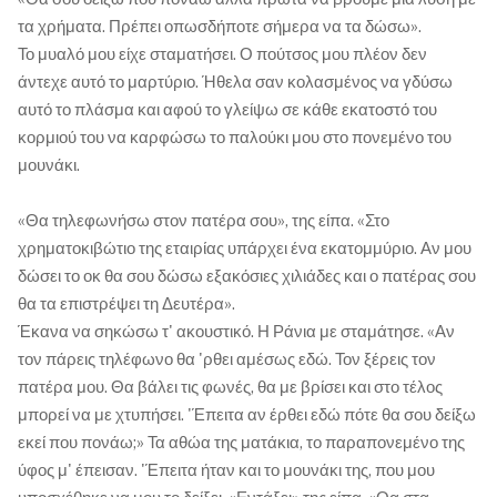
τα χρήματα. Πρέπει οπωσδήποτε σήμερα να τα δώσω».
Το μυαλό μου είχε σταματήσει. Ο πούτσος μου πλέον δεν
άντεχε αυτό το μαρτύριο. Ήθελα σαν κολασμένος να γδύσω
αυτό το πλάσμα και αφού το γλείψω σε κάθε εκατοστό του
κορμιού του να καρφώσω το παλούκι μου στο πονεμένο του
μουνάκι.
«Θα τηλεφωνήσω στον πατέρα σου», της είπα. «Στο
χρηματοκιβώτιο της εταιρίας υπάρχει ένα εκατομμύριο. Αν μου
δώσει το οκ θα σου δώσω εξακόσιες χιλιάδες και ο πατέρας σου
θα τα επιστρέψει τη Δευτέρα».
Έκανα να σηκώσω τ' ακουστικό. Η Ράνια με σταμάτησε. «Αν
τον πάρεις τηλέφωνο θα 'ρθει αμέσως εδώ. Τον ξέρεις τον
πατέρα μου. Θα βάλει τις φωνές, θα με βρίσει και στο τέλος
μπορεί να με χτυπήσει. 'Έπειτα αν έρθει εδώ πότε θα σου δείξω
εκεί που πονάω;» Τα αθώα της ματάκια, το παραπονεμένο της
ύφος μ' έπεισαν. 'Έπειτα ήταν και το μουνάκι της, που μου