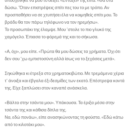
υποσχέθηκε να μου το δείξει. «Εντάξει» της είπα. «Θα στα
δώσω. 'Όταν επιστρέψεις σπίτι πες του το με τρόπο. Αν
προσπαθήσει να σε χτυπήσει έλα να κοιμηθείς σπίτι μου. Το
βράδυ θα τον πάρω τηλέφωνο να τον ηρεμήσω».
Το προσωπάκι της έλαμψε. Μου 'στειλε το πιο γλυκό της
χαμόγελο. Έπιασα το φόρεμά της και το σήκωσα.
«Α, όχι», μου είπε. «Πρώτα θα μου δώσεις τα χρήματα. Όχι ότι
δεν σου 'χω εμπιστοσύνη αλλά ίσως να το ξεχάσεις μετά».
Σηκώθηκα κι έτρεξα στο χρηματοκιβώτιο. Με τρεμάμενα χέρια
τ' άνοιξα και έβγαλα έξι δεσμίδες των εκατό. Επέστρεψα κοντά
της. Είχε ξαπλώσει στον καναπέ ανάσκελα.
«Βάλτα στην τσάντα μου». Υπάκουσα. Τα έριξα μέσα στην
τσάντα της και κάθισα δίπλα της.
Να, εδώ πονάω», είπε ανασηκώνοντας τη φούστα. «Εδώ κάτω
από το κιλοτάκι μου».