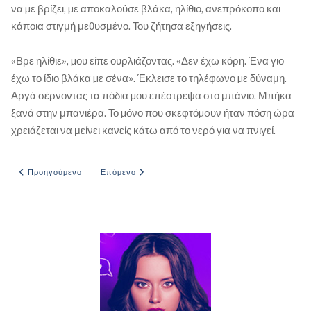
να µε βρίζει, µε αποκαλούσε βλάκα, ηλίθιο, ανεπρόκοπο και
κάποια στιγμή μεθυσμένο. Του ζήτησα εξηγήσεις.
«Βρε ηλίθιε», µου είπε ουρλιάζοντας. «Δεν έχω κόρη. Ένα γιο
έχω το ίδιο βλάκα µε σένα». Έκλεισε το τηλέφωνο µε δύναμη.
Αργά σέρνοντας τα πόδια µου επέστρεψα στο μπάνιο. Μπήκα
ξανά στην μπανιέρα. Το µόνο που σκεφτόµoυν ήταν πόση ώρα
χρειάζεται να μείνει κανείς κάτω από το νερό για να πνιγεί.
Προηγούμενο άρθρο: Η ΚΑΛΗ ΜΑΓΕΙΡΙΣΣΑ
Επόμενο άρθρο: Μια παράξενη αγγελία
Προηγούμενο
Επόμενο