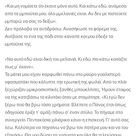
«Και µη νομίσετε ότι έκανε µόνο αυτό. Και κάτω εδώ, ανάμεσα
από τα µμπούτια µου, όλο µμελανιές είναι. Αν δεν µε πιστεύετε
µμπορώ να σας το δείξω».
Δεν πρόλαβα να αντιδράσω. Ανασήκωσε το φόρεμα της.
Ανέβασε το ένα της πόδι στον καναπέ και µου έδειξε τα
µμπούτια της.
«Να αυτό εδώ είναι δική του μελανιά. Κι εδώ πιο κάτω κοιτάξτε
πως µ' έκανε».
Τα µάτια µου είχαν καρφωθεί πάνω στο μαύρο γυαλιστερό
υφασµατάκι που κάλυπτε την ερωτική της φωλιά. Από το πλάι
ξεχώριζαν µμικροσκοπικές ξανθές μπουκλίτσες. Ήμουν έτοιμος
να της κατεβάσω το κιλοτάκι όταν µε σταμάτησε. «Κι εγώ δεν
ξέρω πού θα βρω τόσα χρήματα. Βλέπετε ο Πάνος έτσι όπως
οδηγούσε έριξε τ' αμάξι πάνω σ' έναν στύλο. Το πήγαµε στο
συνεργείο. Πεντακόσια χιλιάρικα κάνει η επισκευή. Γι' αυτό σας
λέω. Καλύτερα να πηγαίνω να βρω τον πατέρα µου και να του
εξηγήσω. Θα µου δώσει τα χρήματα και όλα θα τελειώσουν.