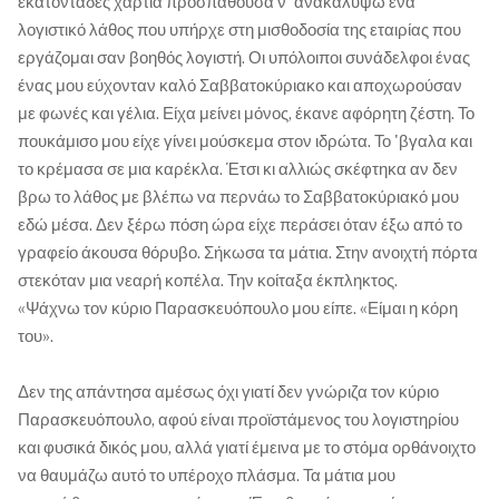
εκατοντάδες χαρτιά προσπαθούσα ν' ανακαλύψω ένα
λογιστικό λάθος που υπήρχε στη μισθοδοσία της εταιρίας που
εργάζομαι σαν βοηθός λογιστή. Οι υπόλοιποι συνάδελφοι ένας
ένας μου εύχονταν καλό Σαββατοκύριακο και αποχωρούσαν
με φωνές και γέλια. Είχα μείνει μόνος, έκανε αφόρητη ζέστη. Το
πουκάμισο μου είχε γίνει μούσκεμα στον ιδρώτα. Το 'βγαλα και
το κρέμασα σε μια καρέκλα. Έτσι κι αλλιώς σκέφτηκα αν δεν
βρω το λάθος με βλέπω να περνάω το Σαββατοκύριακό μου
εδώ μέσα. Δεν ξέρω πόση ώρα είχε περάσει όταν έξω από το
γραφείο άκουσα θόρυβο. Σήκωσα τα μάτια. Στην ανοιχτή πόρτα
στεκόταν μια νεαρή κοπέλα. Την κοίταξα έκπληκτος.
«Ψάχνω τον κύριο Παρασκευόπουλο μου είπε. «Είμαι η κόρη
του».
Δεν της απάντησα αμέσως όχι γιατί δεν γνώριζα τον κύριο
Παρασκευόπουλο, αφού είναι προϊστάμενος του λογιστηρίου
και φυσικά δικός μου, αλλά γιατί έμεινα με το στόμα ορθάνοιχτο
να θαυμάζω αυτό το υπέροχο πλάσμα. Τα μάτια μου