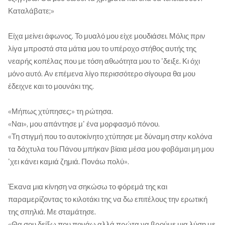
Καταλάβατε;»
Είχα μείνει άφωνος. Το μυαλό µου είχε μουδιάσει. Μόλις πριν
λίγα μπροστά στα µάτια µου το υπέροχο στήθος αυτής της
νεαρής κοπέλας που µε τόση αθωότητα µου το 'δειξε. Κι όχι
µόνο αυτό. Αν επέμενα λίγο περισσότερο σίγουρα θα μου
έδειχνε και το μουνάκι της.
«Μήπως χτύπησες;» τη ρώτησα.
«Ναι», μου απάντησε μ' ένα μορφασμό πόνου.
«Τη στιγμή που το αυτοκίνητο χτύπησε με δύναμη στην κολόνα
τα δάχτυλα του Πάνου μπήκαν βίαια μέσα μου φοβάμαι μη μου
'χει κάνει καμιά ζημιά. Πονάω πολύ».
Έκανα μια κίνηση να σηκώσω το φόρεμά της και
παραμερίζοντας το κιλοτάκι της να δω επιτέλους την ερωτική
της σπηλιά. Με σταμάτησε.
«Θα σου δείξω που πονάω αλλά πρώτα να βρούμε μια λύση με