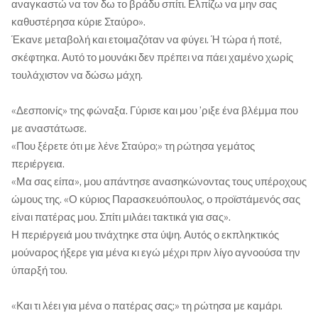
αναγκαστώ να τον δω το βράδυ σπίτι. Ελπίζω να μην σας
καθυστέρησα κύριε Σταύρο».
Έκανε μεταβολή και ετοιμαζόταν να φύγει. Ή τώρα ή ποτέ,
σκέφτηκα. Αυτό το μουνάκι δεν πρέπει να πάει χαμένο χωρίς
τουλάχιστον να δώσω μάχη.
«Δεσποινίς» της φώναξα. Γύρισε και μου ’ριξε ένα βλέμμα που
με αναστάτωσε.
«Που ξέρετε ότι με λένε Σταύρο;» τη ρώτησα γεμάτος
περιέργεια.
«Μα σας είπα», μου απάντησε ανασηκώνοντας τους υπέροχους
ώμους της. «Ο κύριος Παρασκευόπουλος, ο προϊστάμενός σας
είναι πατέρας μου. Σπίτι μιλάει τακτικά για σας».
Η περιέργειά μου τινάχτηκε στα ύψη. Αυτός ο εκπληκτικός
μούναρος ήξερε για μένα κι εγώ μέχρι πριν λίγο αγνοούσα την
ύπαρξή του.
«Και τι λέει για μένα ο πατέρας σας;» τη ρώτησα με καμάρι.