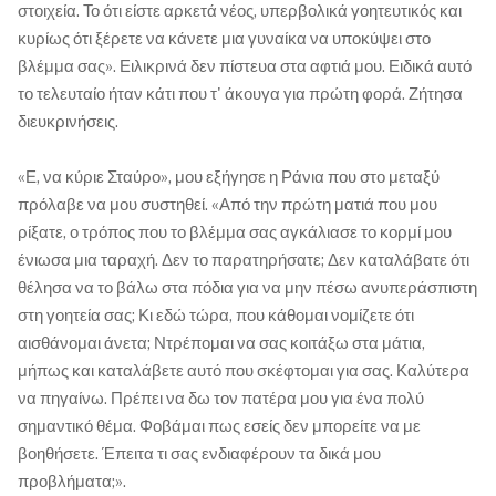
στοιχεία. Το ότι είστε αρκετά νέος, υπερβολικά γοητευτικός και
κυρίως ότι ξέρετε να κάνετε μια γυναίκα να υποκύψει στο
βλέμμα σας». Ειλικρινά δεν πίστευα στα αφτιά μου. Ειδικά αυτό
το τελευταίο ήταν κάτι που τ' άκουγα για πρώτη φορά. Ζήτησα
διευκρινήσεις.
«Ε, να κύριε Σταύρο», μου εξήγησε η Ράνια που στο μεταξύ
πρόλαβε να μου συστηθεί. «Από την πρώτη ματιά που μου
ρίξατε, ο τρόπος που το βλέμμα σας αγκάλιασε το κορμί μου
ένιωσα μια ταραχή. Δεν το παρατηρήσατε; Δεν καταλάβατε ότι
θέλησα να το βάλω στα πόδια για να μην πέσω ανυπεράσπιστη
στη γοητεία σας; Κι εδώ τώρα, που κάθομαι νομίζετε ότι
αισθάνομαι άνετα; Ντρέπομαι να σας κοιτάξω στα μάτια,
μήπως και καταλάβετε αυτό που σκέφτομαι για σας. Καλύτερα
να πηγαίνω. Πρέπει να δω τον πατέρα μου για ένα πολύ
σημαντικό θέμα. Φοβάμαι πως εσείς δεν μπορείτε να με
βοηθήσετε. Έπειτα τι σας ενδιαφέρουν τα δικά μου
προβλήματα;».