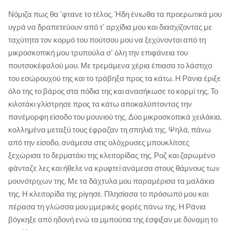
Νόμιζα πως θα 'φτανε το τέλος. Ήδη ένιωθα τα προερωτικά μου
υγρά να δραπετεύουν από τ' αρχίδια μου και διασχίζοντας με
ταχύτητα τον κορμό του πούτσου μου να ξεχύνονται από τη
μικροσκοπική μου τρυπούλα σ' όλη την επιφάνεια του
πουτσοκέφαλού μου. Με τρεμάμενα χέρια έπιασα το λάστιχο
του εσώρουχού της και το τράβηξα προς τα κάτω. Η Ράνια έριξε
όλο της το βάρος στα πόδια της και ανασήκωσε το κορμί της. Το
κιλοτάκι γλίστρησε προς τα κάτω αποκαλύπτοντας την
πανέμορφη είσοδο του μουνιού της. Δύο μικροσκοπικά χειλάκια,
κολλημένα μεταξύ τους έφραζαν τη σπηλιά της. Ψηλά, πάνω
από την είσοδο, ανάμεσα στις ολόχρυσες μπουκλίτσες
ξεχώρισα το δερµατάκι της κλειτορίδας της. Ροζ και ζαρωμένο
φάνταζε λες και ήθελε να κρυφτεί ανάμεσα στους θάμνους των
µουνότριχων της. Με τα δάχτυλα µοu παραμέρισα τα μαλάκια
της. Η κλειτορίδα της ρίγησε. Πλησίασα το πρόσωπό μου και
πέρασα τη γλώσσα µου µμερικές φορές πάνω της. Η Ράνια
βόγκηξε από ηδονή ενώ τα µμπούτια της έσφιξαν µε δύναμη το