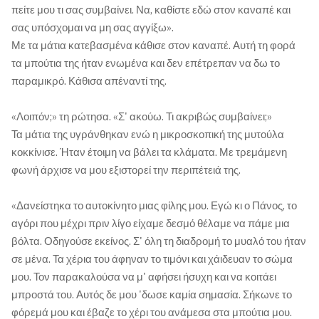
πείτε μου τι σας συμβαίνει. Να, καθίστε εδώ στον καναπέ και
σας υπόσχομαι να μη σας αγγίξω».
Με τα μάτια κατεβασμένα κάθισε στον καναπέ. Αυτή τη φορά
τα μπούτια της ήταν ενωμένα και δεν επέτρεπαν να δω το
παραμικρό. Κάθισα απέναντί της.
«Λοιπόν;» τη ρώτησα. «Σ' ακούω. Τι ακριβώς συμβαίνει;»
Τα μάτια της υγράνθηκαν ενώ η μικροσκοπική της μυτούλα
κοκκίνισε. Ήταν έτοιμη να βάλει τα κλάματα. Με τρεμάμενη
φωνή άρχισε να μου εξιστορεί την περιπέτειά της.
«Δανείστηκα το αυτοκίνητο μιας φίλης μου. Εγώ κι ο Πάνος, το
αγόρι που μέχρι πριν λίγο είχαμε δεσμό θέλαμε να πάμε μια
βόλτα. Οδηγούσε εκείνος. Σ' όλη τη διαδρομή το μυαλό του ήταν
σε μένα. Τα χέρια του άφηναν το τιμόνι και χάιδευαν το σώμα
μου. Τον παρακαλούσα να μ' αφήσει ήσυχη και να κοιτάει
μπροστά του. Αυτός δε μου 'δωσε καμία σημασία. Σήκωνε το
φόρεμά μου και έβαζε το χέρι του ανάμεσα στα μπούτια μου.