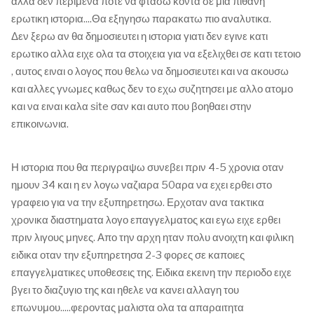
αλλα δεν περιμενα ποτε να φτασω κοντα σε μια πιθανη
ερωτικη ιστορια....Θα εξηγησω παρακατω πιο αναλυτικα.
Δεν ξερω αν θα δημοσιευτει η ιστορια γιατι δεν εγινε κατι
ερωτικο αλλα ειχε ολα τα στοιχεια για να εξελιχθει σε κατι τετοιο
, αυτος ειναι ο λογος που θελω να δημοσιευτει και να ακουσω
και αλλες γνωμες καθως δεν το εχω συζητησει με αλλο ατομο
και να ειναι καλα site σαν και αυτο που βοηθαει στην
επικοινωνια.
Η ιστορια που θα περιγραψω συνεβει πριν 4-5 χρονια οταν
ημουν 34 και η εν λογω ναζιαρα 50αρα να εχει ερθει στο
γραφειο για να την εξυπηρετησω. Ερχοταν ανα τακτικα
χρονικα διαστηματα λογο επαγγελματος και εγω ειχε ερθει
πριν λιγους μηνες. Απο την αρχη ηταν πολυ ανοιχτη και φιλικη
ειδικα οταν την εξυπηρετησα 2-3 φορες σε καποιες
επαγγελματικες υποθεσεις της. Ειδικα εκεινη την περιοδο ειχε
βγει το διαζυγιο της και ηθελε να κανει αλλαγη του
επωνυμου.....φεροντας μαλιστα ολα τα απαραιτητα