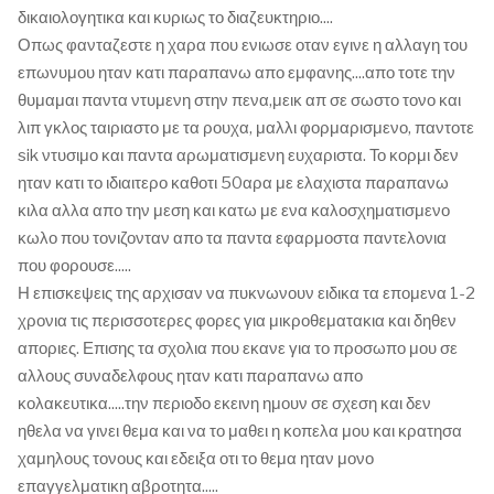
δικαιολογητικα και κυριως το διαζευκτηριο....
Οπως φανταζεστε η χαρα που ενιωσε οταν εγινε η αλλαγη του
επωνυμου ηταν κατι παραπανω απο εμφανης....απο τοτε την
θυμαμαι παντα ντυμενη στην πενα,μεικ απ σε σωστο τονο και
λιπ γκλος ταιριαστο με τα ρουχα, μαλλι φορμαρισμενο, παντοτε
sik ντυσιμο και παντα αρωματισμενη ευχαριστα. Το κορμι δεν
ηταν κατι το ιδιαιτερο καθοτι 50αρα με ελαχιστα παραπανω
κιλα αλλα απο την μεση και κατω με ενα καλοσχηματισμενο
κωλο που τονιζονταν απο τα παντα εφαρμοστα παντελονια
που φορουσε.....
Η επισκεψεις της αρχισαν να πυκνωνουν ειδικα τα επομενα 1-2
χρονια τις περισσοτερες φορες για μικροθεματακια και δηθεν
αποριες. Επισης τα σχολια που εκανε για το προσωπο μου σε
αλλους συναδελφους ηταν κατι παραπανω απο
κολακευτικα.....την περιοδο εκεινη ημουν σε σχεση και δεν
ηθελα να γινει θεμα και να το μαθει η κοπελα μου και κρατησα
χαμηλους τονους και εδειξα οτι το θεμα ηταν μονο
επαγγελματικη αβροτητα.....