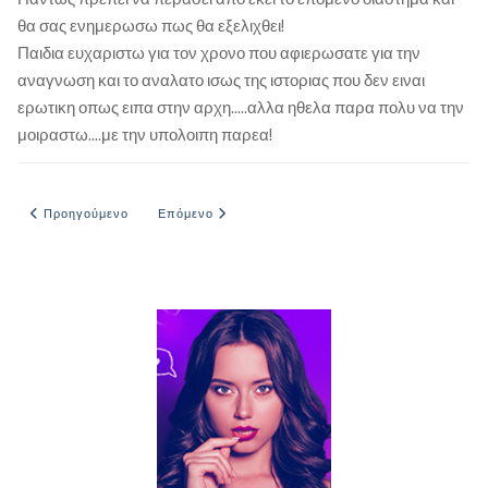
θα σας ενημερωσω πως θα εξελιχθει!
Παιδια ευχαριστω για τον χρονο που αφιερωσατε για την
αναγνωση και το αναλατο ισως της ιστοριας που δεν ειναι
ερωτικη οπως ειπα στην αρχη.....αλλα ηθελα παρα πολυ να την
μοιραστω....με την υπολοιπη παρεα!
Προηγούμενο άρθρο: Η παρθενιά της 17χρονης
Επόμενο άρθρο: Η χωρισμένη μαμά σε ακραίες κατα
Προηγούμενο
Επόμενο