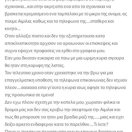
σχοινακια....και στην ακρη απο ενα απο τα σχοινακια να
βρισκεται κρεμασμενο ενα ταμπελακι με το μικρο της ονομα, ας
πουμε Αιμιλια, καθως και τα τηλεφωνα της.....σταθερο και
κινητο....
Οταν αλλαξα ποστο και δεν την εξυπηρετουσα κατα
αποκλειστικοτητα αρχισαν να αραιωνουν οι επισκεψεις και
συχνα εψαχνε προφασεις να ερθει στο γραφειο μου.
Εαν μου δινοταν ευκαιρια να παω με μια ωριμη κυρια σιγουρα
θα ηταν στη κορυφη της λιστας.
Τον τελευταιο χρονο οταν χρειαστηκε να την βρω για μια
επαγγελματικη υποθεση, τα τηλεφωνα επικοινωνιας δεν ισχυαν
πλεον.....αααααα ειπα γι'αυτο η κυρια ισως αφησε τα τηλεφωνα
της προσωπικα σε εμενα!
Δεν εχω πλεον σχεση με την κοπελα μου, χωρισαν φιλικα οι
δρομοι μας και δεν σας κρυβω την σκεφτομαι την Αιμιλια και
πως θα μπορουσε να ηταν μια βραδια μαζι της.......μιας και εχει
δειξει αρκετο ενδιαφερον κατα το παρελθον.....Τι λετε?
Παντως πρεπει να περασει απο εκει το επομενο διαστημα και