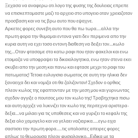
Ξεχασα να αναφερω οτι λογο της φυσης της δουλειας επρεπε
να επισκεπτομαστε μαζι το αρχειο στο υπογειο οταν χρειαζοταν
προσβαση και να τις βρω αυτο που εψαχνε.
Αρκετες φορες συνεβη αυτο που θα πω τωρα.....αλλα την
πρωτη φορα την θυμαμαι εντονα γιατι δεν περιμενα απο την
κυρια αυτη να εχει τοσο εντονη διαθεση να δειξει τον....κωλο
της....Οταν φτασαμε στο κατω ραφι που ηταν φακελοι και ενω
ετοιμαζα να υποφραψει τα δικαιολογητικα, ενω ηταν στενα εκει
σκυβει απο την μεση και πανω και εφτασε μεχρι το ραφι του
πατωματος! Τετοια ευλυγισια σωματος σε αυτη την ηλικια δεν
ξαναειχα δει και νομιζα οτι θα ζαλιζονταν! Σχεδον ο ορθιος
πλεον κωλος της εφαπτονταν με την μεση μου και γυρνωντας
σχεδον αγγιξε ο πουτσος μου τον κωλο της! Τραβηχτηκα πισω
και αυτη αρχιζε να λυκνιζει τον κωλο της περιτεχνα αριστερα-
δεξια....να μιλαει για τις υποθεσεις και να γυριζει το κεφαλι της
δεξια ολο χαμογελο και να γελαει ναζιαρικα......εγω ειχα
σαστισει την πρωτη φορα......τις υπολοιπες απειρες φορες
απλως το θεωρουσα πλεον φυσιολογικο....Ειδικα με τα