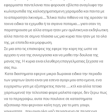
εφαρμοστα παντελονια που φορουσε εβλεπα αναγλυφα την
κωλοτρυπιδα της καλοσχηματισμενη χαραμαδα και παντα με
το απαραιτητο λικνισμα.....Τελικα πολυ πιθανο να της αρεσαν τα
τεκνα ειδικα τα εχεμυθα ή τα σιγανα ποταμια.....γιατι οταν τη
παρατηρουσα με αλλα ατομα ηταν μεν ομιλιτικη και εκδηλωτικη
αλλα παντα σε σεμνα πλαισια ως μια κυρια που ηταν με τα ολα
της, με επιπεδο και μορφωση.
Σε μια απο τις επισκεψεις της εφερε την κορη της ωστε να
αρχισει η νεα της συνεργασια και να μαθει την δουλεια της
μανας της. H κυρια ειναι ελευθερη επαγγελματιας ξεχασα να
σας πω.
Κατα διαστηματα εφερνε μικρα δωρακια ειδικα την περιοδο
των γιορτων (αυτο ειναι για εσενα αγορι μου απο εμενα, ενα
ευχαριστω γατι με εξυπηρετεις παντα ......κτλ και αλλα τετοια
χαριτωμενα) την τελευταια φορα μαλιστα εφερε, δεν ξερω πως
να το περιγραψω, αυτα που πουλανε σε καταστηματα
αξεσουαρ που φερνουν καλη τυχη, για το ματι, γουρι,
γονιμοτητα....που ειναι ολα μαζι περασμενα σε περιτεχνα