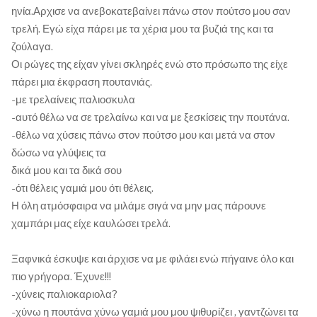
ηνία.Αρχισε να ανεβοκατεβαίνει πάνω στον πούτσο μου σαν
τρελή. Εγώ είχα πάρει με τα χέρια μου τα βυζιά της και τα
ζούλαγα.
Οι ρώγες της είχαν γίνει σκληρές ενώ στο πρόσωπο της είχε
πάρει μια έκφραση πουτανιάς.
-με τρελαίνεις παλιοσκυλα
-αυτό θέλω να σε τρελαίνω και να με ξεσκίσεις την πουτάνα.
-θέλω να χύσεις πάνω στον πούτσο μου και μετά να στον
δώσω να γλύψεις τα
δικά μου και τα δικά σου
-ότι θέλεις γαμιά μου ότι θέλεις.
Η όλη ατμόσφαιρα να μιλάμε σιγά να μην μας πάρουνε
χαμπάρι μας είχε καυλώσει τρελά.
Ξαφνικά έσκυψε και άρχισε να με φιλάει ενώ πήγαινε όλο και
πιο γρήγορα. Έχυνε!!!
-χύνεις παλιοκαριολα?
-χύνω η πουτάνα χύνω γαμιά μου μου ψιθυρίζει , γαντζώνει τα