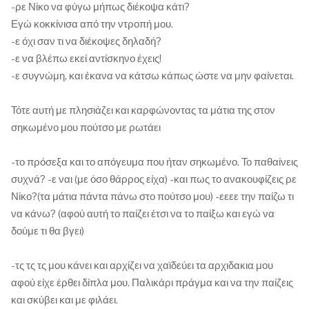
-ρε Νίκο να φύγω μήπως διέκοψα κάτι?
Εγώ κοκκίνισα από την ντροπή μου.
-ε όχι σαν τι να διέκοψες δηλαδή?
-ε να βλέπω εκεί αντίσκηνο έχεις!
-ε συγνώμη, και έκανα να κάτσω κάπως ώστε να μην φαίνεται.
Τότε αυτή με πλησιάζει και καρφώνοντας τα μάτια της στον
σηκωμένο μου πούτσο με ρωτάει
-το πρόσεξα και το απόγευμα που ήταν σηκωμένο. Το παθαίνεις
συχνά? -ε ναι (με όσο θάρρος είχα) -και πως το ανακουφίζεις ρε
Νίκο?(τα μάτια πάντα πάνω στο πούτσο μου) -εεεε την παίζω τι
να κάνω? (αφού αυτή το παίζει έτσι να το παίξω και εγώ να
δούμε τι θα βγει)
-τς τς τς μου κάνει και αρχίζει να χαϊδεύει τα αρχιδακια μου
αφού είχε έρθει δίπλα μου. Παλικάρι πράγμα και να την παίζεις
και σκύβει και με φιλάει.