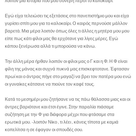
λοιπόν μια ιστορία που μου συνέβη πέρσι το καλοκαίρι.
Εγώ είχα τελειώσει τις εξετάσεις στο πανεπιστήμιο μου και είχα
γυρίσει σπίτι μου για το καλοκαίρι. Ο καιρός περνούσε μάλλον
βαρετά. Μια μέρα λοιπόν όπως όλες τι άλλες η μητέρα μου μου
είπε πως κάτι φίλοι μας θα ερχότανε για λίγες μέρες. Εγώ
κάπου ξενέρωσα αλλά τι μπορούσα να κάνω.
Την άλλη μέρα ήρθαν λοιπόν οι φίλοι μας ο Γ και η Φ. Η Φ είναι
φίλη της μάνας και συχνά πυκνά μας επισκεφτοτανε. Έφτασαν
πρωί και ο άντρας πήγε στο μαγαζί να βρει τον πατέρα μου ενώ
οι γυναίκες κάτσανε να πιούνε τον καφέ τους.
Κατά το μεσημέρι μου ζητήσανε να τις πάω θάλασσα μιας και οι
άντρες βαριότανε και έτσι έγινε. Στην παραλία πιάσαμε
συζήτηση με την Φ για διάφορα μέχρι που φτάσαμε στα
ερωτικά μου. -λοιπόν Νίκο , τι λέει , κάνεις τίποτα με καμιά
κοπελίτσα η σε έφαγαν οι σπουδές σου.