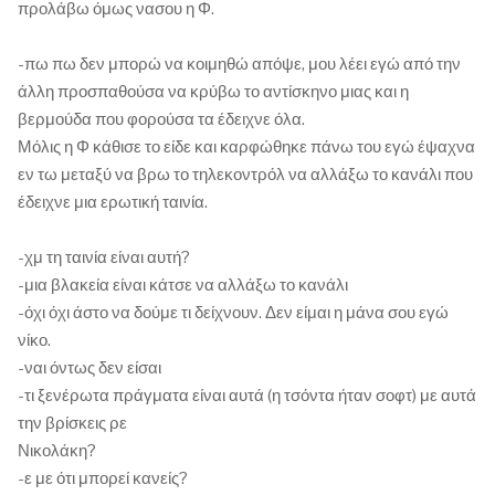
προλάβω όμως νασου η Φ.
-πω πω δεν μπορώ να κοιμηθώ απόψε, μου λέει εγώ από την
άλλη προσπαθούσα να κρύβω το αντίσκηνο μιας και η
βερμούδα που φορούσα τα έδειχνε όλα.
Μόλις η Φ κάθισε το είδε και καρφώθηκε πάνω του εγώ έψαχνα
εν τω μεταξύ να βρω το τηλεκοντρόλ να αλλάξω το κανάλι που
έδειχνε μια ερωτική ταινία.
-χμ τη ταινία είναι αυτή?
-μια βλακεία είναι κάτσε να αλλάξω το κανάλι
-όχι όχι άστο να δούμε τι δείχνουν. Δεν είμαι η μάνα σου εγώ
νίκο.
-ναι όντως δεν είσαι
-τι ξενέρωτα πράγματα είναι αυτά (η τσόντα ήταν σοφτ) με αυτά
την βρίσκεις ρε
Νικολάκη?
-ε με ότι μπορεί κανείς?