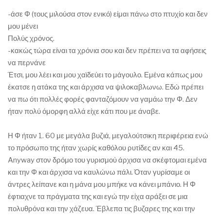
-άσε Φ (τους μιλούσα στον ενικό) είμαι πάνω στο πτυχίο και δεν
μου μένει
Πολύς χρόνος.
-κακώς τώρα είναι τα χρόνια σου και δεν πρέπει να τα αφήσεις
να περνάνε
Έτσι, μου λέει και μου χαϊδεύει το μάγουλο. Εμένα κάπως μου
έκατσε η ατάκα της και άρχισα να ψιλοκαβλωνω. Εδώ πρέπει
να πω ότι πολλές φορές φανταζόμουν να γαμάω την Φ. Δεν
ήταν πολύ όμορφη αλλά είχε κάτι που με άναβε.
Η Φ ήταν 1. 60 με μεγάλα βυζιά, μεγαλούτσικη περιφέρεια ενώ
το πρόσωπο της ήταν χωρίς καθόλου ρυτίδες αν και 45.
Anyway στον δρόμο του γυρισμού άρχισα να σκέφτομαι εμένα
και την Φ και άρχισα να καυλώνω πάλι. Όταν γυρίσαμε οι
άντρες λείπανε και η μάνα μου μπήκε να κάνει μπάνιο. Η Φ
έφτιαχνε τα πράγματα της και εγώ την είχα αράξει σε μια
πολυθρόνα και την χάζευα. Έβλεπα τις βυζαρες της και την