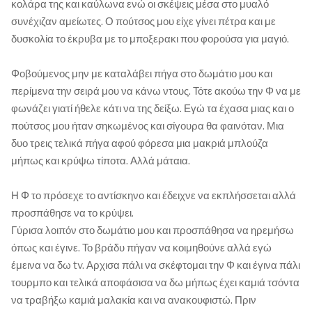
κολάρα της και καύλωνα ενώ οι σκέψεις μέσα στο μυαλό
συνέχιζαν αμείωτες. Ο πούτσος μου είχε γίνει πέτρα και με
δυσκολία το έκρυβα με το μποξερακι που φορούσα για μαγιό.
Φοβούμενος μην με καταλάβει πήγα στο δωμάτιο μου και
περίμενα την σειρά μου να κάνω ντους. Τότε ακούω την Φ να με
φωνάζει γιατί ήθελε κάτι να της δείξω. Εγώ τα έχασα μιας και ο
πούτσος μου ήταν σηκωμένος και σίγουρα θα φαινόταν. Μια
δυο τρεις τελικά πήγα αφού φόρεσα μια μακριά μπλούζα
μήπως και κρύψω τίποτα. Αλλά μάταια.
Η Φ το πρόσεχε το αντίσκηνο και έδειχνε να εκπλήσσεται αλλά
προσπάθησε να το κρύψει.
Γύρισα λοιπόν στο δωμάτιο μου και προσπάθησα να ηρεμήσω
όπως και έγινε. Το βράδυ πήγαν να κοιμηθούνε αλλά εγώ
έμεινα να δω tv. Αρχισα πάλι να σκέφτομαι την Φ και έγινα πάλι
τουρμπο και τελικά αποφάσισα να δω μήπως έχει καμιά τσόντα
να τραβήξω καμιά μαλακία και να ανακουφιστώ. Πριν