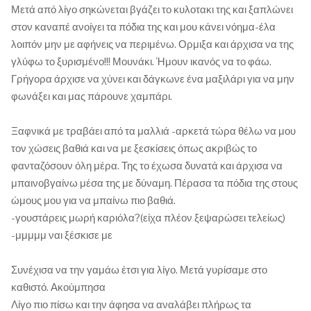
Μετά από λίγο σηκώνεται βγάζει το κυλοτακι της και ξαπλώνει
στον καναπέ ανοίγει τα πόδια της και μου κάνει νόημα-έλα
λοιπόν μην με αφήνεις να περιμένω. Ορμιξα και άρχισα να της
γλύφω το ξυρισμένο!!! Μουνάκι. Ήμουν ικανός να το φάω.
Γρήγορα άρχισε να χύνει και δάγκωνε ένα μαξιλάρι για να μην
φωνάξει και μας πάρουνε χαμπάρι.
Ξαφνικά με τραβάει από τα μαλλιά -αρκετά τώρα θέλω να μου
τον χώσεις βαθιά και να με ξεσκίσεις όπως ακριβώς το
φανταζόσουν όλη μέρα. Της το έχωσα δυνατά και άρχισα να
μπαινοβγαίνω μέσα της με δύναμη. Πέρασα τα πόδια της στους
ώμους μου για να μπαίνω πιο βαθιά.
-γουστάρεις μωρή καριόλα?(είχα πλέον ξεψαρώσει τελείως)
-μμμμμ ναι ξέσκισε με
Συνέχισα να την γαμάω έτσι για λίγο. Μετά γυρίσαμε στο
καθιστό. Ακούμπησα
Λίγο πιο πίσω και την άφησα να αναλάβει πλήρως τα