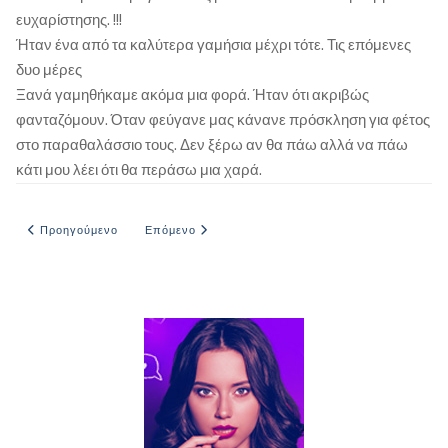
ευχαρίστησης. !!!
Ήταν ένα από τα καλύτερα γαμήσια μέχρι τότε. Τις επόμενες
δυο μέρες
Ξανά γαμηθήκαμε ακόμα μια φορά. Ήταν ότι ακριβώς
φανταζόμουν. Όταν φεύγανε μας κάνανε πρόσκληση για φέτος
στο παραθαλάσσιο τους. Δεν ξέρω αν θα πάω αλλά να πάω
κάτι μου λέει ότι θα περάσω μια χαρά.
Προηγούμενο άρθρο: Ο γείτονας μου το έκανε κάθε βράδυ, στέλνοντας 
Επόμενο άρθρο: Πρώτη φορά τρίο
Προηγούμενο
Επόμενο