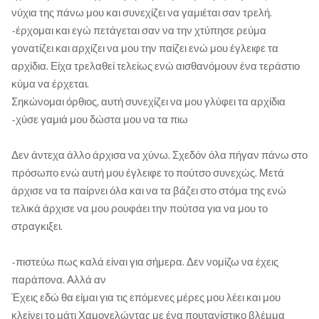
νύχια της πάνω μου και συνεχίζει να γαμιέται σαν τρελή.
-έρχομαι και εγώ πετάγεται σαν να την χτύπησε ρεύμα
γονατίζει και αρχίζει να μου την παίζει ενώ μου έγλειφε τα
αρχίδια. Είχα τρελαθεί τελείως ενώ αισθανόμουν ένα τεράστιο
κύμα να έρχεται.
Σηκώνομαι όρθιος, αυτή συνεχίζει να μου γλύφει τα αρχίδια
-χύσε γαμιά μου δώστα μου να τα πιω
Δεν άντεχα άλλο άρχισα να χύνω. Σχεδόν όλα πήγαν πάνω στο
πρόσωπο ενώ αυτή μου έγλειφε το πούτσο συνεχώς. Μετά
άρχισε να τα παίρνει όλα και να τα βάζει στο στόμα της ενώ
τελικά άρχισε να μου ρουφάει την πούτσα για να μου το
στραγκιξει.
-πιστεύω πως καλά είναι για σήμερα. Δεν νομίζω να έχεις
παράπονα. Αλλά αν
Έχεις εδώ θα είμαι για τις επόμενες μέρες μου λέει και μου
κλείνει το μάτι Χαμογελώντας με ένα πουτανίστικο βλέμμα