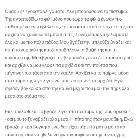
Ουαου η Φ γουστάρει γαματα. Δεν μπορούσα να το πιστέψω.
Της ανταποδίδω το φιλί μόνο που τώρα τα φιλιά έγιναν πιο
παθιασμένα ενώ έβαλα το χέρι μου κάτω από το νυχτικό της και
άρχισα να χαϊδεύω τα μπούτια της. Συνεχίσαμε να φιλιόμαστε
όλο και με πιο πολύ πάθος. Μου βγάζει την μπλούζα βγάζει και
αυτή το νυχτικό της και ξεπροβάλουν τα βυζιά της και το
κυλοτακι της. Μου βγάζει την βερμούδα γονατίζει μπροστά μου
και αρχίζει να μου γλύφει τα αρχίδια και την πούτσα που
πήγαινε να σπάσει από την καύλα. Αρχίζει να το παίρνει μέσα
στο στόμα της λίγο λίγο ενώ μου χούφτωνε τα αρχίδια. Εγώ
σχεδόν βογκούσα από την καύλα μέχρι που μου τον πήρε όλα
μέσα στο στόμα της.
Εκεί τρελάθηκα. Το βγάζει λίγο από το στόμα της -σου αρέσει ?
-και μου το ξαναβάζει όλο μέσα. Η πίπα της ήταν μοναδική. Εγώ
έβγαζα μικρά βογκητά ενώ δεν είχα πάρει τα μάτια μου από
πάνω της σαν να ήθελα να φωτογραφίσω αυτήν την στιγμή.