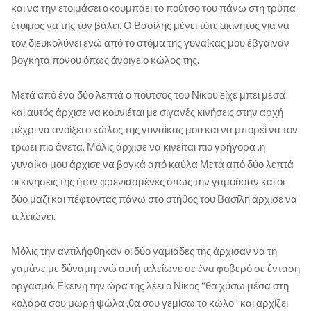
και να την ετοιμάσει ακουμπάει το πούτσο του πάνω στη τρύπα
έτοιμος να της τον βάλει. Ο Βασίλης μένει τότε ακίνητος για να
τον διευκολύνει ενώ από το στόμα της γυναίκας μου έβγαιναν
βογκητά πόνου όπως άνοιγε ο κώλος της.
Μετά από ένα δύο λεπτά ο πούτσος του Νίκου είχε μπει μέσα
και αυτός άρχισε να κουνιέται με σιγανές κινήσεις στην αρχή
μέχρι να ανοίξει ο κώλος της γυναίκας μου και να μπορεί να τον
τρώει πιο άνετα. Μόλις άρχισε να κινείται πιο γρήγορα ,η
γυναίκα μου άρχισε να βογκά από καύλα Μετά από δύο λεπτά
οι κινήσεις της ήταν φρενιασμένες όπως την γαμούσαν και οι
δύο μαζί και πέφτοντας πάνω στο στήθος του Βασίλη άρχισε να
τελειώνει.
Μόλις την αντιλήφθηκαν οι δύο γαμιάδες της άρχισαν να τη
γαμάνε με δύναμη ενώ αυτή τελείωνε σε ένα φοβερό σε ένταση
οργασμό. Εκείνη την ώρα της λέει ο Νίκος “θα χύσω μέσα στη
κολάρα σου μωρή ψώλα ,θα σου γεμίσω το κώλο” και αρχίζει