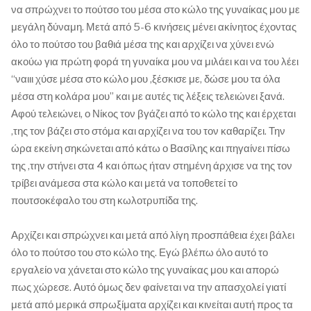
να σπρώχνει το πούτσο του μέσα στο κώλο της γυναίκας μου με
μεγάλη δύναμη. Μετά από 5-6 κινήσεις μένει ακίνητος έχοντας
όλο το πούτσο του βαθιά μέσα της και αρχίζει να χύνει ενώ
ακούω για πρώτη φορά τη γυναίκα μου να μιλάει και να του λέει
“ναιιι χύσε μέσα στο κώλο μου ,ξέσκισε με, δώσε μου τα όλα
μέσα στη κολάρα μου” και με αυτές τις λέξεις τελειώνει ξανά.
Αφού τελειώνει, ο Νίκος τον βγάζει από το κώλο της και έρχεται
,της τον βάζει στο στόμα και αρχίζει να του τον καθαρίζει. Την
ώρα εκείνη σηκώνεται από κάτω ο Βασίλης και πηγαίνει πίσω
της ,την στήνει στα 4 και όπως ήταν στημένη άρχισε να της τον
τρίβει ανάμεσα στα κώλο και μετά να τοποθετεί το
πουτσοκέφαλο του στη κωλοτρυπίδα της.
Αρχίζει και σπρώχνει και μετά από λίγη προσπάθεια έχει βάλει
όλο το πούτσο του στο κώλο της. Εγώ βλέπω όλο αυτό το
εργαλείο να χάνεται στο κώλο της γυναίκας μου και απορώ
πως χώρεσε. Αυτό όμως δεν φαίνεται να την απασχολεί γιατί
μετά από μερικά σπρωξίματα αρχίζει και κινείται αυτή προς τα