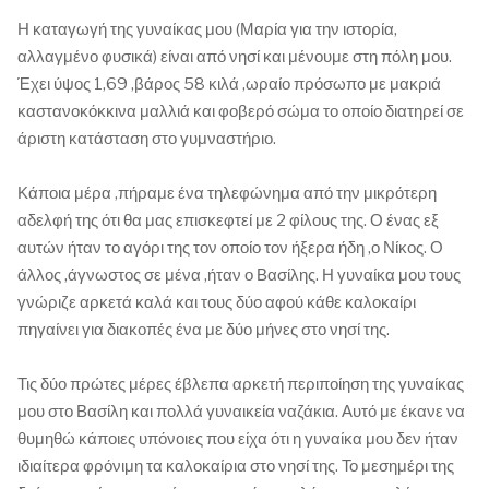
Η καταγωγή της γυναίκας μου (Μαρία για την ιστορία,
αλλαγμένο φυσικά) είναι από νησί και μένουμε στη πόλη μου.
Έχει ύψος 1,69 ,βάρος 58 κιλά ,ωραίο πρόσωπο με μακριά
καστανοκόκκινα μαλλιά και φοβερό σώμα το οποίο διατηρεί σε
άριστη κατάσταση στο γυμναστήριο.
Κάποια μέρα ,πήραμε ένα τηλεφώνημα από την μικρότερη
αδελφή της ότι θα μας επισκεφτεί με 2 φίλους της. Ο ένας εξ
αυτών ήταν το αγόρι της τον οποίο τον ήξερα ήδη ,ο Νίκος. Ο
άλλος ,άγνωστος σε μένα ,ήταν ο Βασίλης. Η γυναίκα μου τους
γνώριζε αρκετά καλά και τους δύο αφού κάθε καλοκαίρι
πηγαίνει για διακοπές ένα με δύο μήνες στο νησί της.
Τις δύο πρώτες μέρες έβλεπα αρκετή περιποίηση της γυναίκας
μου στο Βασίλη και πολλά γυναικεία ναζάκια. Αυτό με έκανε να
θυμηθώ κάποιες υπόνοιες που είχα ότι η γυναίκα μου δεν ήταν
ιδιαίτερα φρόνιμη τα καλοκαίρια στο νησί της. Το μεσημέρι της