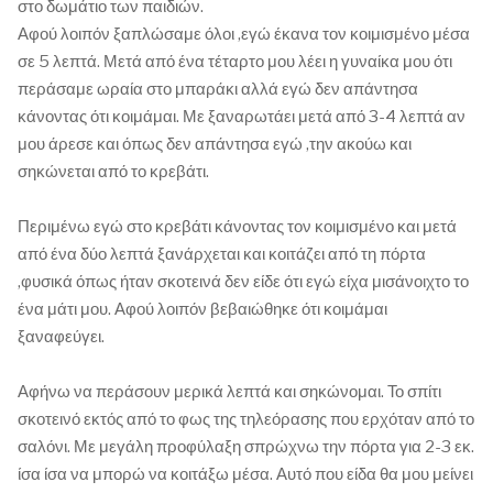
στο δωμάτιο των παιδιών.
Αφού λοιπόν ξαπλώσαμε όλοι ,εγώ έκανα τον κοιμισμένο μέσα
σε 5 λεπτά. Μετά από ένα τέταρτο μου λέει η γυναίκα μου ότι
περάσαμε ωραία στο μπαράκι αλλά εγώ δεν απάντησα
κάνοντας ότι κοιμάμαι. Με ξαναρωτάει μετά από 3-4 λεπτά αν
μου άρεσε και όπως δεν απάντησα εγώ ,την ακούω και
σηκώνεται από το κρεβάτι.
Περιμένω εγώ στο κρεβάτι κάνοντας τον κοιμισμένο και μετά
από ένα δύο λεπτά ξανάρχεται και κοιτάζει από τη πόρτα
,φυσικά όπως ήταν σκοτεινά δεν είδε ότι εγώ είχα μισάνοιχτο το
ένα μάτι μου. Αφού λοιπόν βεβαιώθηκε ότι κοιμάμαι
ξαναφεύγει.
Αφήνω να περάσουν μερικά λεπτά και σηκώνομαι. Το σπίτι
σκοτεινό εκτός από το φως της τηλεόρασης που ερχόταν από το
σαλόνι. Με μεγάλη προφύλαξη σπρώχνω την πόρτα για 2-3 εκ.
ίσα ίσα να μπορώ να κοιτάξω μέσα. Αυτό που είδα θα μου μείνει