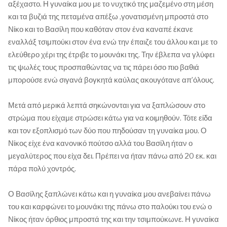
αξέχαστο. Η γυναίκα μου με το νυχτικό της μαζεμένο στη μέση
και τα βυζιά της πεταμένα απέξω ,γονατισμένη μπροστά στο
Νίκο και το Βασίλη που καθόταν στον ένα καναπέ έκανε
εναλλάξ τσιμπούκι στον ένα ενώ την έπαιζε του άλλου και με το
ελεύθερο χέρι της έτριβε το μουνάκι της. Την έβλεπα να γλύφει
τις ψωλές τους προσπαθώντας να τις πάρει όσο πιο βαθιά
μπορούσε ενώ σιγανά βογκητά καύλας ακουγότανε απ’όλους.
Μετά από μερικά λεπτά σηκώνονται για να ξαπλώσουν στο
στρώμα που είχαμε στρώσει κάτω για να κοιμηθούν. Τότε είδα
και τον εξοπλισμό των δύο που πηδούσαν τη γυναίκα μου. Ο
Νίκος είχε ένα κανονικό πούτσο αλλά του Βασίλη ήταν ο
μεγαλύτερος που είχα δει. Πρέπει να ήταν πάνω από 20 εκ. και
πάρα πολύ χοντρός.
Ο Βασίλης ξαπλώνει κάτω και η γυναίκα μου ανεβαίνει πάνω
του και καρφώνει το μουνάκι της πάνω στο παλούκι του ενώ ο
Νίκος ήταν όρθιος μπροστά της και την τσιμπούκωνε. Η γυναίκα