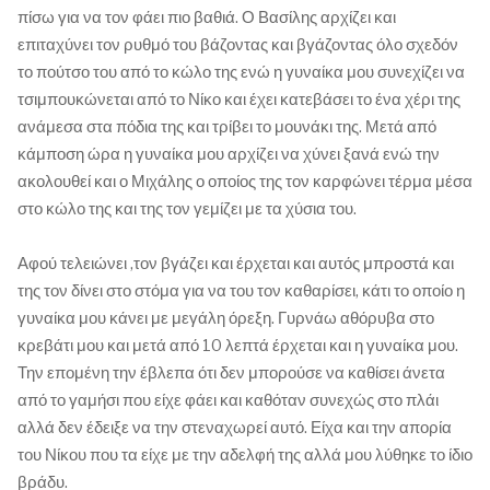
πίσω για να τον φάει πιο βαθιά. Ο Βασίλης αρχίζει και
επιταχύνει τον ρυθμό του βάζοντας και βγάζοντας όλο σχεδόν
το πούτσο του από το κώλο της ενώ η γυναίκα μου συνεχίζει να
τσιμπουκώνεται από το Νίκο και έχει κατεβάσει το ένα χέρι της
ανάμεσα στα πόδια της και τρίβει το μουνάκι της. Μετά από
κάμποση ώρα η γυναίκα μου αρχίζει να χύνει ξανά ενώ την
ακολουθεί και ο Μιχάλης ο οποίος της τον καρφώνει τέρμα μέσα
στο κώλο της και της τον γεμίζει με τα χύσια του.
Αφού τελειώνει ,τον βγάζει και έρχεται και αυτός μπροστά και
της τον δίνει στο στόμα για να του τον καθαρίσει, κάτι το οποίο η
γυναίκα μου κάνει με μεγάλη όρεξη. Γυρνάω αθόρυβα στο
κρεβάτι μου και μετά από 10 λεπτά έρχεται και η γυναίκα μου.
Την επομένη την έβλεπα ότι δεν μπορούσε να καθίσει άνετα
από το γαμήσι που είχε φάει και καθόταν συνεχώς στο πλάι
αλλά δεν έδειξε να την στεναχωρεί αυτό. Είχα και την απορία
του Νίκου που τα είχε με την αδελφή της αλλά μου λύθηκε το ίδιο
βράδυ.