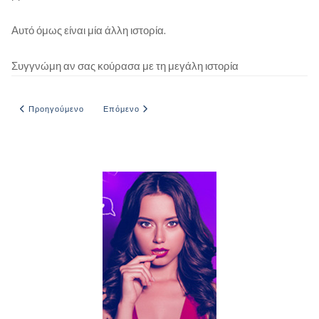
Αυτό όμως είναι μία άλλη ιστορία.
Συγγνώμη αν σας κούρασα με τη μεγάλη ιστορία
Προηγούμενο άρθρο: Η ιστορια με τη «θεια»
Επόμενο άρθρο: Με ξέσκισε ο πιτσιρικάς
Προηγούμενο
Επόμενο