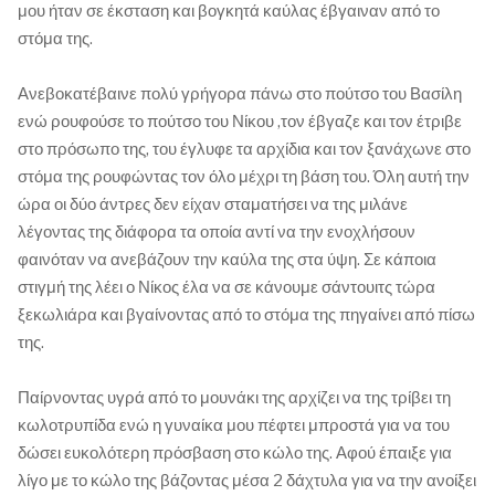
μου ήταν σε έκσταση και βογκητά καύλας έβγαιναν από το
στόμα της.
Ανεβοκατέβαινε πολύ γρήγορα πάνω στο πούτσο του Βασίλη
ενώ ρουφούσε το πούτσο του Νίκου ,τον έβγαζε και τον έτριβε
στο πρόσωπο της, του έγλυφε τα αρχίδια και τον ξανάχωνε στο
στόμα της ρουφώντας τον όλο μέχρι τη βάση του. Όλη αυτή την
ώρα οι δύο άντρες δεν είχαν σταματήσει να της μιλάνε
λέγοντας της διάφορα τα οποία αντί να την ενοχλήσουν
φαινόταν να ανεβάζουν την καύλα της στα ύψη. Σε κάποια
στιγμή της λέει ο Νίκος έλα να σε κάνουμε σάντουιτς τώρα
ξεκωλιάρα και βγαίνοντας από το στόμα της πηγαίνει από πίσω
της.
Παίρνοντας υγρά από το μουνάκι της αρχίζει να της τρίβει τη
κωλοτρυπίδα ενώ η γυναίκα μου πέφτει μπροστά για να του
δώσει ευκολότερη πρόσβαση στο κώλο της. Αφού έπαιξε για
λίγο με το κώλο της βάζοντας μέσα 2 δάχτυλα για να την ανοίξει