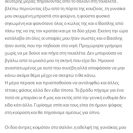
δεύτερης μέρας πηγαίνοντας από το σαλόνι στη τουαλέτα ,
βλέπω περνώντας έξω από τη πόρτα της κουζίνας ,τη γυναίκα
μου σκυμμένη μπροστά στο φούρνο, η φούστα φυσικά
σηκωμένη και φαινότανε όλος ο κώλος της και ο Βασίλης από
πίσω της να της τον κρατάει και με τα δύο χέρια. Εκείνη την ώρα
κατάλαβα ότι όλες οι υποψίες μου ήταν σωστές και ο Βασίλης
ήταν αυτός που την πηδούσε στο νησί. Προχώρησα γρήγορα
χωρίς να με δούνε και πήγα στη τουαλέτα. Δεν μπορούσα να
βγάλω από το μυαλό μου τη σκηνή που είχα δει. Ήμουνα
αναστατωμένος με αυτό που συνέβη αλλά αποφάσισα να μην
κάνω ακόμα θέμα μέχρι να σκεφτώ τι θα κάνω.
Η μέρα πέρασε και προσπαθούσα να αντιληφθώ και άλλες
τέτοιες φάσεις αλλά δεν είδα τίποτα. Το βράδυ πήγαμε για ένα
ποτό σε μπαράκι οι 4 μας και εκτός από την γενική ευθυμία δεν
είδα κάτι άλλο. Γυρίσαμε σπίτι και τους είπα ότι ήμουν ψόφιος
στη κούραση και θα πηγαίναμε αμέσως για ύπνο.
Οι δύο άντρες κοιμόταν στο σαλόνι ,η αδελφή της γυναίκας μου