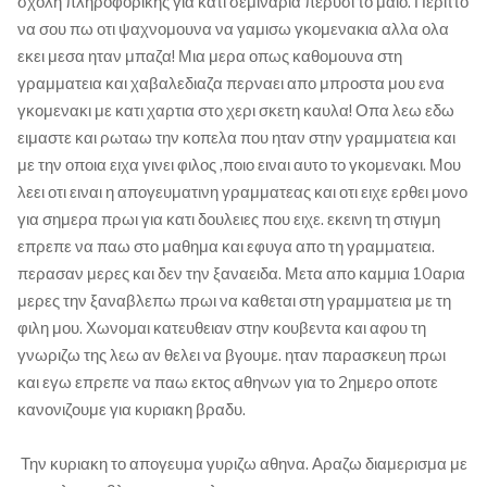
σχολη πληροφορικης για κατι σεμιναρια περυσι το μαιο. Περιττο
να σου πω οτι ψαχνομουνα να γαμισω γκομενακια αλλα ολα
εκει μεσα ηταν μπαζα! Μια μερα οπως καθομουνα στη
γραμματεια και χαβαλεδιαζα περναει απο μπροστα μου ενα
γκομενακι με κατι χαρτια στο χερι σκετη καυλα! Οπα λεω εδω
ειμαστε και ρωταω την κοπελα που ηταν στην γραμματεια και
με την οποια ειχα γινει φιλος ,ποιο ειναι αυτο το γκομενακι. Μου
λεει οτι ειναι η απογευματινη γραμματεας και οτι ειχε ερθει μονο
για σημερα πρωι για κατι δουλειες που ειχε. εκεινη τη στιγμη
επρεπε να παω στο μαθημα και εφυγα απο τη γραμματεια.
περασαν μερες και δεν την ξαναειδα. Μετα απο καμμια 10αρια
μερες την ξαναβλεπω πρωι να καθεται στη γραμματεια με τη
φιλη μου. Χωνομαι κατευθειαν στην κουβεντα και αφου τη
γνωριζω της λεω αν θελει να βγουμε. ηταν παρασκευη πρωι
και εγω επρεπε να παω εκτος αθηνων για το 2ημερο οποτε
κανονιζουμε για κυριακη βραδυ.
Την κυριακη το απογευμα γυριζω αθηνα. Αραζω διαμερισμα με