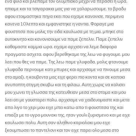
ενα φιλο και βλεπαμε τον ολυμπιακο μεχρι να περασει η ωρα.
ηπιαμε και τα τσιγαρακια μας για να χαλαρωσουμε. το βραδυ
αφου ετοιμαστηκα πηγα εκει που ειχαμε κανονισε. περιμενα
κανενα 10λεπτο και εμφανιστηκε η ναντια. Φοραγε μια
φουστιτσα που μολις την ειδα καυλωσα με τη μια. μπηκε στο
αυτοκινητο και κανονισουμε να παμε ζεπελιν. Παμε ζεπελιν
καθομαστε καμμια ωρα. ειχαμε αρχισει να λεμε διαφορα
πραγματα ασχετα. αφου βερεθηκαμε της λεω να φυγουμε. μου
λεει που θες να παμε. Της λεω παμε γλυφαδα. μολις φτανουμε
γλυφαδα περνουμε κατι μπυρες και αρχισαμε να πινουμε μεσα
στο αμαξι. η κουβεντα μας ειχε φερει πιο κοντα και σε καποια
ανυποπτη στιγμη σκυβω και τη φιλαω. Αυτη χωρις να κολισει
μου χωνει τη γλωσσα της κατευθειαν μεσα στο στομα και μου
λεει οτι με γουσταρει πολυ.
α
ρχισαμε να χαιδευομαστε και μετα
απο λιγο το χερι μου ειχε μπει κατω απο τι φουστιτσα της και
επιαζα με το υγρο μουνακι της. ηταν γουλι ξυρισμενο και με ειχε
καυλωσει πολυ. Αυτη σαν αληθινο καριολακι μου ειχε
ξκουμπωσει το παντελονι και τον ειχε παρει ολο μεσα στο