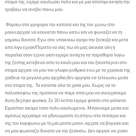
στομα της. ειχαμε καυλωσει πολυ και με μια αποτομι κινηση την
τραβαω να ανεβει πανω μου.
Φο
ραω στα γρηγορα την καποτα και της τον χωνω στο
μουνι.αρχισε να κουνιεται πανω κατω και να φωναζει να τη
γαμισω δυνατα. Εγω σαν υπακουω αγορι την ξεσκιζα και μετα
απο λιγο εχυσε!Περιττο να σας πω οτι μας ακουσε ολη η
παραλια οταν εχυνε γιατι ειχαμε ανοιχτα τα παραθυρα λογω
της ζεστης.κετεβενει απο το καυλι μου και τον ξαναπερνει στο
στομα.αρχισε να μου τον γλυφει ρυθμικα ενω με τα χερακια της
χαιδευε τα μεγαλα μου αρχιδια.δεν αργησα να τελειωσω μεσα
στο στομα της . Τα καταπιε ολα τα χισια μου. Χωρις να το
πολυσκεφτω της προτεινα να παμε σπιτι μου να συνεχισουμε.
Αυτη δεχτηκε φυσικα. Σε 30 λεπτα ειχαμε φτασει στο γαλατσι.
Ειμασταν ακομα τοσο πολυ καυλωμενοι.. Μπαινουμε μεσα και
αμεσως αρχισαμε να γδυνωμαστε.τη στηνω στα τεσσερα και
της τον καρφωνω με τη μια μεστο μουνι. αρχισε να βογγαει και
να μου φωαναζει δυνατα να την ξεσκισω. Δεν αργισε να χυσει