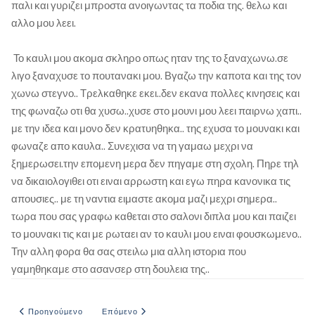
παλι και γυριζει μπροστα ανοιγωντας τα ποδια της. θελω και
αλλο μου λεει.
Το καυλι μου ακομα σκληρο οπως ηταν της το ξαναχωνω.σε
λιγο ξαναχυσε το πουτανακι μου. Βγαζω την καποτα και της τον
χωνω στεγνο.. Τρελκαθηκε εκει..δεν εκανα πολλες κινησεις και
της φωναζω οτι θα χυσω..χυσε στο μουνι μου λεει παιρνω χαπι..
με την ιδεα και μονο δεν κρατυηθηκα.. της εχυσα το μουνακι και
φωναζε απο καυλα.. Συνεχισα να τη γαμαω μεχρι να
ξημερωσει.την επομενη μερα δεν πηγαμε στη σχολη. Πηρε τηλ
να δικαιολογιθει οτι ειναι αρρωστη και εγω πηρα κανονικα τις
απουσιες.. με τη ναντια ειμαστε ακομα μαζι μεχρι σημερα..
τωρα που σας γραφω καθεται στο σαλονι διπλα μου και παιζει
το μουνακι τις και με ρωταει αν το καυλι μου ειναι φουσκωμενο..
Την αλλη φορα θα σας στειλω μια αλλη ιστορια που
γαμηθηκαμε στο ασανσερ στη δουλεια της..
Προηγούμενο άρθρο: ΔΙΑΚΟΠΕΣ ΣΤΗΝ ΕΛΛΑΔΑ ΜΕ ΣΕΞ
Επόμενο άρθρο: Θύτης και θύμα
Προηγούμενο
Επόμενο