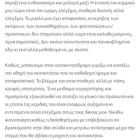
έκρηξη και ενθουσιασμό και χαλαρή μαζί. Η ένταση του κορμιού
μου τώρα είναι πιο ώριμη, ελέγξιμη, σταθερά δυνατή, αλλά
ελέγξιμη. Το μυαλό μου έχει αποφασίσει, οι εκρήξεις των
σκέψεων, των συναισθημάτων, των φαντασιώσεων/
προοπτικών δεν σταματούν αλλά τώρα είναι καλοδεχούμενες,
προετοιμαστικές. Δεν σκάνε ασυντόνιστα και πανικοβλημένα
εδώ κι εκεί αλλά μεθοδευμένα, με σκοπό.
Καθώς, μπαίνουμε στον αυτοκινητόδρομο γυρίζω να κοιτάξω
τον οδηγό του αυτοκινήτου που το καθοδηγεί ήρεμα και
αποφασιστικά. Το βλέμμα του είναι σταθερό, αλλά με τόσες
κρυφές υποσχέσεις. Ένα μειδίαμα ευχαρίστησης και
προσμονής εξακολουθεί να στολίζει το γλυκό του πρόσωπο και
οι χτύποι της καρδιάς του είναι ελαφρώς αυξημένοι κι
εντεταμένοι αλλά ελέγξιμοι, όπως τους δικούς μου. Νιώθω
ικανοποίηση καθώς η διαίσθησή μου με επιβεβαιώνει ότι
βρισκόμαστε στην ίδια σελίδα και μετράω αντίστροφα μέχρι την
στιγμή που θα σβήσει η μηχανή του αυτοκινήτου.