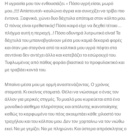
Η υγρασία μου τον ενθουσιάζει. « Πόσο υγρή είσαι, μωρό
μου..;!;!;! Απίστευτο!» καυλώνει άγρια και συνεχίζει να τρίβει πιο
έντονα. Ξαφνικά, χώνει δυο δάχτυλα απότομα στον κόλπο μου.
Ο πόνος είναι ερεθιστικός! Πόσο καιρό είχε να δεχθεί τέτοιο …
πλήγμα αυτή η περιοχή…! Πόσο οδυνηρά λυτρωτικό είναι! Τα
δάχτυλά του μπαινοβγαίνουν μέσα μου καμιά δεκαριά φορές
και όταν μια σταγόνα από τα κολπικά μου υγρά πέφτει στα
σεντόνια δεν αντέχει άλλο και κατεβάζει το εσώρουχό του.
Τυφλωμένος από πάθος φοράει βιαστικά το προφυλακτικό και
με τραβάει κοντά του.
Μπαίνει μέσα μου με ορμή αναστενάζοντας. Ο χρόνος
σταματά. Κι εκείνος σταματά. Θέλει να νιώσουμε ο ένας τον
άλλον για μερικές στιγμές. Το μυαλό μου κυριεύεται από ένα
μοναδικό αίσθημα πληρότητας και απόλυτης ικανοποίησης
καθώς το καρφωμένο του πέος ακουμπάει κάθε χιλιοστό του
τραχήλου και του κόλπου μου. Δεν τον χορταίνω να τον νιώθω
εκεί. Να με γεμίζει. Να με πληρώνει. Και ύστερα απρόσκλητος ο