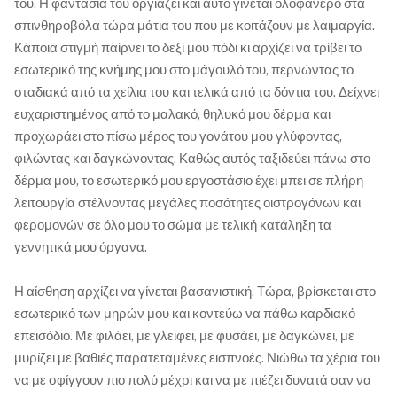
του. Η φαντασία του οργιάζει και αυτό γίνεται ολοφάνερο στα
σπινθηροβόλα τώρα μάτια του που με κοιτάζουν με λαιμαργία.
Κάποια στιγμή παίρνει το δεξί μου πόδι κι αρχίζει να τρίβει το
εσωτερικό της κνήμης μου στο μάγουλό του, περνώντας το
σταδιακά από τα χείλια του και τελικά από τα δόντια του. Δείχνει
ευχαριστημένος από το μαλακό, θηλυκό μου δέρμα και
προχωράει στο πίσω μέρος του γονάτου μου γλύφοντας,
φιλώντας και δαγκώνοντας. Καθώς αυτός ταξιδεύει πάνω στο
δέρμα μου, το εσωτερικό μου εργοστάσιο έχει μπει σε πλήρη
λειτουργία στέλνοντας μεγάλες ποσότητες οιστρογόνων και
φερομονών σε όλο μου το σώμα με τελική κατάληξη τα
γεννητικά μου όργανα.
Η αίσθηση αρχίζει να γίνεται βασανιστική. Τώρα, βρίσκεται στο
εσωτερικό των μηρών μου και κοντεύω να πάθω καρδιακό
επεισόδιο. Με φιλάει, με γλείφει, με φυσάει, με δαγκώνει, με
μυρίζει με βαθιές παρατεταμένες εισπνοές. Νιώθω τα χέρια του
να με σφίγγουν πιο πολύ μέχρι και να με πιέζει δυνατά σαν να