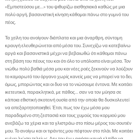
«Εμπιστεύσου με…» του ψιθυρίζω αισθησιακά καθώς με μια
πολύ αργή, βασανιστική κίνηση κάθομαι πάνω στο γυμνό του
πέος.
Τα χείλη του ανοίγουν διάπλατα και μια άναρθρη, σύντομη
κραυγή ελευθερώνεται από μέσα του. Συνεχίζω να κατεβαίνω
αργά και βασανιστικά μέχρι να βεβαιωθώ ότι κάθομαι πάνω
στη βάση του πέους του και ότι όλο το υπόλοιπο είναι μέσα. Τον
νιώθω πολύ βαθιά μέσα μου και νέες ροές ξεκινούν να λούζουν
το καμαρωτό του όργανο χωρίς κανείς μας να μπορεί να το δει,
όμως, μπορώντας και οι δυο να το νιώσουμε έντονα. Με κοιτάει
ικετευτικά, παρακλητικά, με πάθος… σαν να τον μύησα σε
κάποια εθιστική σκοτεινή ουσία από την οποία θα δυσκολευτεί
να απεξαρτητοποιηθεί. Έτσι, πως τον έχω μέσα μου
παραδομένο στη ζεστασιά και τους χυμούς του κορμιού μου
ανεβάζω τα χέρια και τα γλιστράω στο πίσω μέρος του σουτιέν
μου. Το ανοίγω και οι τιράντες μου πέφτουν στο πλάι. Με κοιτάει
κι έχει λιώσει τελείως. Δεν του έχω αφήσει καμιά ελπίδα να