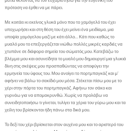
μάτια θέλοντας να τον ευχαριστήσω για την ευγενική του
πρόταση να έρθει να με πάρει.
Με κοιτάει κι εκείνος γλυκά μόνο που το χαμόγελό του έχει
υποχωρήσει και στη θέση του έχει μείνει ένα μειδίαμα, μια
υποψία χαμόγελου μαζί με κάτι άλλο… Κάτι που καθώς το
μυαλό μου το επεξεργάζεται νιώθω πολλές μικρές καρδιές να
χτυπάνε σε διάφορα σημεία του σώματός μου. Κατεβάζω το
βλέμμα μου και ασυνείδητα το μυαλό μου δημιουργεί μια γλυκιά
δίνη στις σκέψεις μου προσπαθώντας να αποφύγει την
ερμηνεία του ύφους του. Μου ανοίγει το πορτμπαγκάζ και μ’
αφήνει να βάλω το σακίδιό μου μέσα. Στέκεται πίσω μου με το
χέρι στην πόρτα του πορτμπαγκάζ. Αφήνω τον σάκο και
γυρνάω για να απομακρυνθώ. Χωρίς να προλάβω να
συνειδητοποιήσω τι γίνεται, τυλίγει τα χέρια του γύρω μου και τα
χείλη του βρίσκονται ήδη πάνω στα δικά μου.
Το δεξί του χέρι βρίσκεται στον αυχένα μου και το αριστερό του