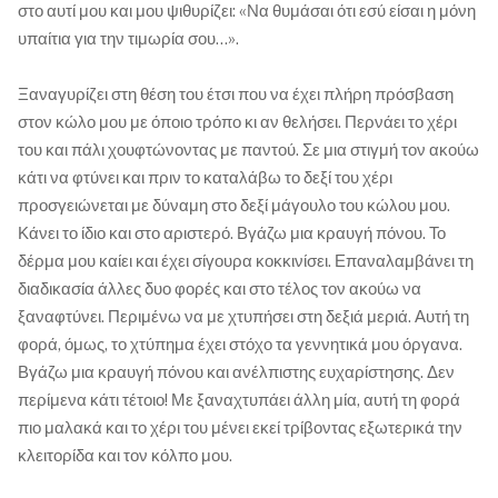
στο αυτί μου και μου ψιθυρίζει: «Να θυμάσαι ότι εσύ είσαι η μόνη
υπαίτια για την τιμωρία σου…».
Ξαναγυρίζει στη θέση του έτσι που να έχει πλήρη πρόσβαση
στον κώλο μου με όποιο τρόπο κι αν θελήσει. Περνάει το χέρι
του και πάλι χουφτώνοντας με παντού. Σε μια στιγμή τον ακούω
κάτι να φτύνει και πριν το καταλάβω το δεξί του χέρι
προσγειώνεται με δύναμη στο δεξί μάγουλο του κώλου μου.
Κάνει το ίδιο και στο αριστερό. Βγάζω μια κραυγή πόνου. Το
δέρμα μου καίει και έχει σίγουρα κοκκινίσει. Επαναλαμβάνει τη
διαδικασία άλλες δυο φορές και στο τέλος τον ακούω να
ξαναφτύνει. Περιμένω να με χτυπήσει στη δεξιά μεριά. Αυτή τη
φορά, όμως, το χτύπημα έχει στόχο τα γεννητικά μου όργανα.
Βγάζω μια κραυγή πόνου και ανέλπιστης ευχαρίστησης. Δεν
περίμενα κάτι τέτοιο! Με ξαναχτυπάει άλλη μία, αυτή τη φορά
πιο μαλακά και το χέρι του μένει εκεί τρίβοντας εξωτερικά την
κλειτορίδα και τον κόλπο μου.