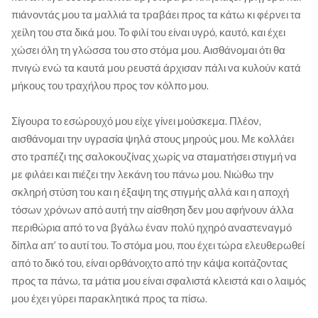
πιάνοντάς μου τα μαλλιά τα τραβάει προς τα κάτω κι φέρνει τα
χείλη του στα δικά μου. Το φιλί του είναι υγρό, καυτό, και έχει
χώσει όλη τη γλώσσα του στο στόμα μου. Αισθάνομαι ότι θα
πνιγώ ενώ τα καυτά μου ρευστά άρχισαν πάλι να κυλούν κατά
μήκους του τραχήλου προς τον κόλπο μου.
Σίγουρα το εσώρουχό μου είχε γίνει μούσκεμα. Πλέον,
αισθάνομαι την υγρασία ψηλά στους μηρούς μου. Με κολλάει
στο τραπέζι της σαλοκουζίνας χωρίς να σταματήσει στιγμή να
με φιλάει και πιέζει την λεκάνη του πάνω μου. Νιώθω την
σκληρή στύση του και η έξαψη της στιγμής αλλά και η αποχή
τόσων χρόνων από αυτή την αίσθηση δεν μου αφήνουν άλλα
περιθώρια από το να βγάλω έναν πολύ ηχηρό αναστεναγμό
δίπλα απ’ το αυτί του. Το στόμα μου, που έχει τώρα ελευθερωθεί
από το δικό του, είναι ορθάνοιχτο από την κάψα κοιτάζοντας
προς τα πάνω, τα μάτια μου είναι σφαλιστά κλειστά και ο λαιμός
μου έχει γύρει παρακλητικά προς τα πίσω.