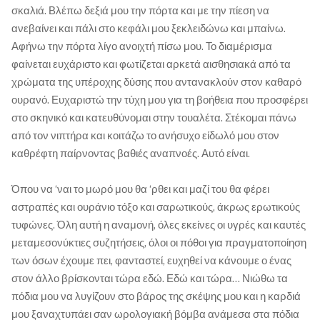
σκαλιά. Βλέπω δεξιά μου την πόρτα και με την πίεση να
ανεβαίνει και πάλι στο κεφάλι μου ξεκλειδώνω και μπαίνω.
Αφήνω την πόρτα λίγο ανοιχτή πίσω μου. Το διαμέρισμα
φαίνεται ευχάριστο και φωτίζεται αρκετά αισθησιακά από τα
χρώματα της υπέροχης δύσης που αντανακλούν στον καθαρό
ουρανό. Ευχαριστώ την τύχη μου για τη βοήθεια που προσφέρει
στο σκηνικό και κατευθύνομαι στην τουαλέτα. Στέκομαι πάνω
από τον νιπτήρα και κοιτάζω το ανήσυχο είδωλό μου στον
καθρέφτη παίρνοντας βαθιές αναπνοές. Αυτό είναι.
Όπου να ‘ναι το μωρό μου θα ‘ρθει και μαζί του θα φέρει
αστραπές και ουράνιο τόξο και σαρωτικούς, άκρως ερωτικούς
τυφώνες. Όλη αυτή η αναμονή, όλες εκείνες οι υγρές και καυτές
μεταμεσονύκτιες συζητήσεις, όλοι οι πόθοι για πραγματοποίηση
των όσων έχουμε πει, φανταστεί, ευχηθεί να κάνουμε ο ένας
στον άλλο βρίσκονται τώρα εδώ. Εδώ και τώρα… Νιώθω τα
πόδια μου να λυγίζουν στο βάρος της σκέψης μου και η καρδιά
μου ξαναχτυπάει σαν ωρολογιακή βόμβα ανάμεσα στα πόδια