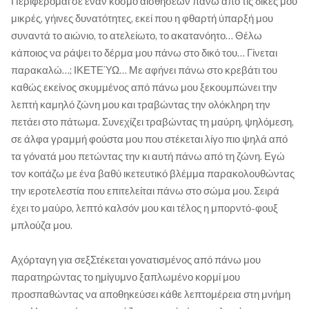
Περιφέρομαι σε έναν κόσμο αισθήσεων πάνω από τις δικές μου
μικρές, γήινες δυνατότητες, εκεί που η φθαρτή ύπαρξή μου
συναντά το αιώνιο, το ατελείωτο, το ακατανόητο… Θέλω
κάποιος να ράψει το δέρμα μου πάνω στο δικό του… Γίνεται
παρακαλώ…; ΙΚΕΤΕΎΩ… Με αφήνει πάνω στο κρεβάτι του
καθώς εκείνος σκυμμένος από πάνω μου ξεκουμπώνει την
λεπτή καμηλό ζώνη μου και τραβώντας την ολόκληρη την
πετάει στο πάτωμα. Συνεχίζει τραβώντας τη μαύρη, ψηλόμεση,
σε άλφα γραμμή φούστα μου που στέκεται λίγο πιο ψηλά από
τα γόνατά μου πετώντας την κι αυτή πάνω από τη ζώνη. Εγώ
τον κοιτάζω με ένα βαθύ ικετευτικό βλέμμα παρακολουθώντας
την ιεροτελεστία που επιτελείται πάνω στο σώμα μου. Σειρά
έχει το μαύρο, λεπτό καλσόν μου και τέλος η μπορντό-φουξ
μπλούζα μου.
Αχόρταγη για σεξΣτέκεται γονατισμένος από πάνω μου
παρατηρώντας το ημίγυμνο ξαπλωμένο κορμί μου
προσπαθώντας να αποθηκεύσει κάθε λεπτομέρεια στη μνήμη