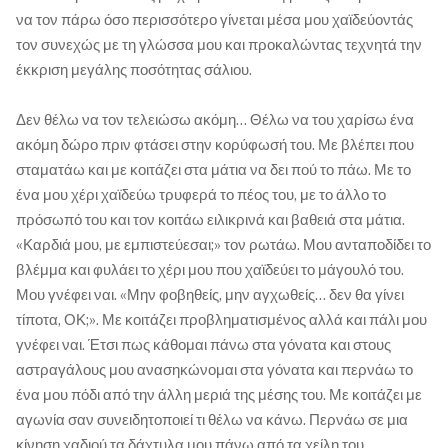
να τον πάρω όσο περισσότερο γίνεται μέσα μου χαϊδεύοντάς
τον συνεχώς με τη γλώσσα μου και προκαλώντας τεχνητά την
έκκριση μεγάλης ποσότητας σάλιου.
Δεν θέλω να τον τελειώσω ακόμη… Θέλω να του χαρίσω ένα
ακόμη δώρο πριν φτάσει στην κορύφωσή του. Με βλέπει που
σταματάω και με κοιτάζει στα μάτια να δει πού το πάω. Με το
ένα μου χέρι χαϊδεύω τρυφερά το πέος του, με το άλλο το
πρόσωπό του και τον κοιτάω ειλικρινά και βαθειά στα μάτια.
«Καρδιά μου, με εμπιστεύεσαι;» τον ρωτάω. Μου ανταποδίδει το
βλέμμα και φυλάει το χέρι μου που χαϊδεύει το μάγουλό του.
Μου γνέφει ναι. «Μην φοβηθείς, μην αγχωθείς… δεν θα γίνει
τίποτα, ΟΚ;». Με κοιτάζει προβληματισμένος αλλά και πάλι μου
γνέφει ναι. Έτσι πως κάθομαι πάνω στα γόνατα και στους
αστραγάλους μου ανασηκώνομαι στα γόνατα και περνάω το
ένα μου πόδι από την άλλη μεριά της μέσης του. Με κοιτάζει με
αγωνία σαν συνειδητοποιεί τι θέλω να κάνω. Περνάω σε μια
κίνηση χαδιού τα δάχτυλα μου πάνω από τα χείλη του.