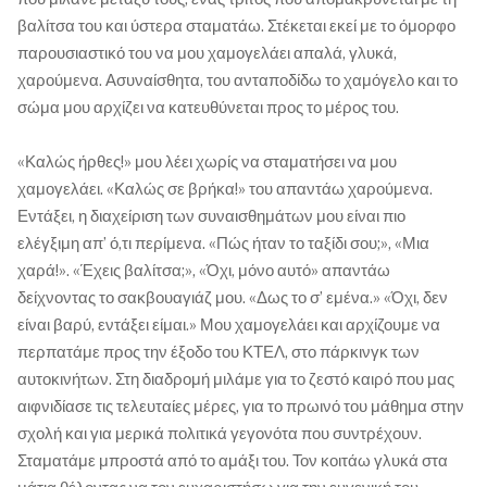
βαλίτσα του και ύστερα σταματάω. Στέκεται εκεί με το όμορφο
παρουσιαστικό του να μου χαμογελάει απαλά, γλυκά,
χαρούμενα. Ασυναίσθητα, του ανταποδίδω το χαμόγελο και το
σώμα μου αρχίζει να κατευθύνεται προς το μέρος του.
«Καλώς ήρθες!» μου λέει χωρίς να σταματήσει να μου
χαμογελάει. «Καλώς σε βρήκα!» του απαντάω χαρούμενα.
Εντάξει, η διαχείριση των συναισθημάτων μου είναι πιο
ελέγξιμη απ’ ό,τι περίμενα. «Πώς ήταν το ταξίδι σου;», «Μια
χαρά!». «Έχεις βαλίτσα;», «Όχι, μόνο αυτό» απαντάω
δείχνοντας το σακβουαγιάζ μου. «Δως το σ’ εμένα.» «Όχι, δεν
είναι βαρύ, εντάξει είμαι.» Μου χαμογελάει και αρχίζουμε να
περπατάμε προς την έξοδο του ΚΤΕΛ, στο πάρκινγκ των
αυτοκινήτων. Στη διαδρομή μιλάμε για το ζεστό καιρό που μας
αιφνιδίασε τις τελευταίες μέρες, για το πρωινό του μάθημα στην
σχολή και για μερικά πολιτικά γεγονότα που συντρέχουν.
Σταματάμε μπροστά από το αμάξι του. Τον κοιτάω γλυκά στα