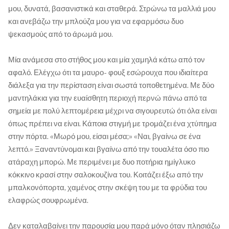
μου, δυνατά, βασανιστικά και σταθερά. Στρώνω τα μαλλιά μου
και ανεβάζω την μπλούζα μου για να εφαρμόσω δυο
ψεκασμούς από το άρωμά μου.
Μία ανάμεσα στο στήθος μου και μία χαμηλά κάτω από τον
αφαλό. Ελέγχω ότι τα μαυρο- φουξ εσώρουχα που ιδιαίτερα
διάλεξα για την περίσταση είναι σωστά τοποθετημένα. Με δύο
μαντηλάκια για την ευαίσθητη περιοχή περνώ πάνω από τα
σημεία με πολύ λεπτομέρεια μέχρι να σιγουρευτώ ότι όλα είναι
όπως πρέπει να είναι. Κάποια στιγμή με τρομάζει ένα χτύπημα
στην πόρτα. «Μωρό μου, είσαι μέσα;» «Ναι, βγαίνω σε ένα
λεπτό.» Ξαναντύνομαι και βγαίνω από την τουαλέτα όσο πιο
ατάραχη μπορώ. Με περιμένει με δυο ποτήρια ημίγλυκο
κόκκινο κρασί στην σαλοκουζίνα του. Κοιτάζει έξω από την
μπαλκονόπορτα, χαμένος στην σκέψη του με τα φρύδια του
ελαφρώς σουφρωμένα.
Δεν καταλαβαίνει την παρουσία μου παρά μόνο όταν πλησιάζω