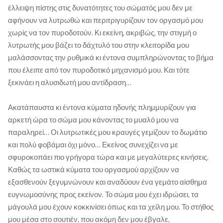
έλλειψη πίστης στις δυνατότητες του σώματός μου δεν με
αφήνουν να λυτρωθώ και περιτριγυρίζουν τον οργασμό μου
χωρίς να τον πυροδοτούν. Κι εκείνη, ακριβώς, την στιγμή ο
λυτρωτής μου βάζει το δάχτυλό του στην κλειτορίδα μου
μαλάσσοντας την ρυθμικά κι έντονα συμπληρώνοντας το βήμα
που έλειπε από τον πυροδοτικό μηχανισμό μου. Και τότε
ξεκινάει η αλυσιδωτή μου αντίδραση…
Ακατάπαυστα κι έντονα κύματα ηδονής πλημμυρίζουν για
αρκετή ώρα το σώμα μου κάνοντας το μυαλό μου να
παραληρεί… Οι λυτρωτικές μου κραυγές γεμίζουν το δωμάτιο
και πολύ φοβάμαι όχι μόνο… Εκείνος συνεχίζει να με
σφυροκοπάει πιο γρήγορα τώρα και με μεγαλύτερες κινήσεις.
Καθώς τα ωστικά κύματα του οργασμού αρχίζουν να
εξασθενούν ξεγυμνώνουν και αναδύουν ένα γεμάτο αίσθημα
ευγνωμοσύνης προς εκείνον. Το σώμα μου έχει ιδρώσει, τα
μάγουλά μου έχουν κοκκινίσει όπως και τα χείλη μου. Το στήθος
μου μέσα στο σουτιέν, που ακόμη δεν μου έβγαλε,