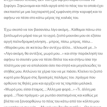
ξεφύγει. Σηκώνομαι και πάλι αργά από το πέος του το οποίο έχει
σκεπαστεί με μια λαχταριστή ροζ εμφάνιση στην κορυφή και το
αφήνω να πέσει στο κάτω μέρος της κοιλιάς του.
Έχω σκοπό να τον βασανίσω λίγο ακόμη… Κάθομαι πάνω στο
ξαπλωμένο μόριό του με το υγρό, ζεστό μουνάκι μου σε εξίσου
αργή παλινδρομική κίνηση… μπρος, πίσω, μπρος, πίσω…
«Μαράκι μου, σε ικετεύω δεν αντέχω άλλο… τέλειωσέ με…!»
«Λίγο ακόμη, θα αντέξεις, μωρό μου…» και στην παράκλησή του
αφήνω το σουτιέν μου να πέσει δίπλα του και στήνω ίσια την
πλάτη μου για να απολαύσει όσο πιο στητό και μεγαλειώδες το
στήθος μου. Απλώνει τα χέρια του να με πιάσει. Κλείνει το ζεστό
κυρτό μου δέρμα στις δροσερές παλάμες του ,πράγμα που
ορθώνει τις θηλές μου και αρχίζει να τις τσιμπάει μαλακά.
«Μωρό μου, είσαι έτοιμος…; Άλλη μια φορά…» «Τι , άλλη μια
φορά…; Ποιο πράγμα;» με ρωτάει σαστισμένος και καθώς με
βλέπει να ξαναορθώνω το πέος του κάτω από τον κόλπο μου