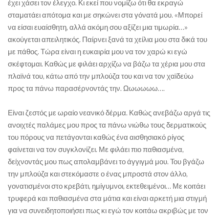
έχει χάσει τον έλεγχο. Κι εκεί που νομίζω ότι θα εκραγώ
σταματάει απότομα και με σηκώνει στα γόνατά μου. «Μπορεί
να είσαι ευαίσθητη, αλλά ακόμη σου αξίζει μια τιμωρία…»
ακούγεται απειλητικός. Παίρνει ξανά τα χείλια μου στα δικά του
με πάθος. Τώρα είναι η ευκαιρία μου να τον χαρώ κι εγώ
σκέφτομαι. Καθώς με φιλάει αρχίζω να βάζω τα χέρια μου στα
πλαϊνά του, κάτω από την μπλούζα του και να τον χαϊδεύω
προς τα πάνω παρασέρνοντάς την. Ωωωωωω….
Είναι ζεστός με ωραίο νεανικό δέρμα. Καθώς ανεβάζω αργά τις
ανοιχτές παλάμες μου προς τα πάνω νιώθω τους δερματικούς
του πόρους να πετάγονται καθώς ένα αισθησιακό ρίγος
φαίνεται να τον συγκλονίζει. Με φιλάει πιο παθιασμένα,
δείχνοντάς μου πως απολαμβάνει το άγγιγμά μου. Του βγάζω
την μπλούζα και στεκόμαστε ο ένας μπροστά στον άλλο,
γονατισμένοι στο κρεβάτι, ημίγυμνοι, εκτεθειμένοι… Με κοιτάει
τρυφερά και παθιασμένα στα μάτια και είναι αρκετή μια στιγμή
για να συνειδητοποιήσει πως κι εγώ τον κοιτάω ακριβώς με τον