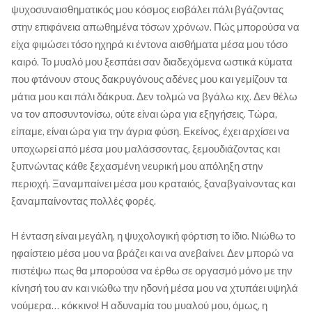
ψυχοσυναισθηματικός μου κόσμος εισβάλει πάλι βγάζοντας
στην επιφάνεια απωθημένα τόσων χρόνων. Πώς μπορούσα να
είχα φιμώσει τόσο ηχηρά κι έντονα αισθήματα μέσα μου τόσο
καιρό. Το μυαλό μου ξεσπάει σαν διαδεχόμενα ωστικά κύματα
που φτάνουν στους δακρυγόνους αδένες μου και γεμίζουν τα
μάτια μου και πάλι δάκρυα. Δεν τολμώ να βγάλω κιχ. Δεν θέλω
να τον αποσυντονίσω, ούτε είναι ώρα για εξηγήσεις. Τώρα,
είπαμε, είναι ώρα για την άγρια φύση. Εκείνος, έχει αρχίσει να
υποχωρεί από μέσα μου μαλάσσοντας, ξεμουδιάζοντας και
ξυπνώντας κάθε ξεχασμένη νευρική μου απόληξη στην
περιοχή. Ξαναμπαίνει μέσα μου κραταιός, ξαναβγαίνοντας και
ξαναμπαίνοντας πολλές φορές.
Η ένταση είναι μεγάλη, η ψυχολογική φόρτιση το ίδιο. Νιώθω το
ηφαίστειο μέσα μου να βράζει και να ανεβαίνει. Δεν μπορώ να
πιστέψω πως θα μπορούσα να έρθω σε οργασμό μόνο με την
κίνησή του αν και νιώθω την ηδονή μέσα μου να χτυπάει υψηλά
νούμερα… κόκκινο! Η αδυναμία του μυαλού μου, όμως, η