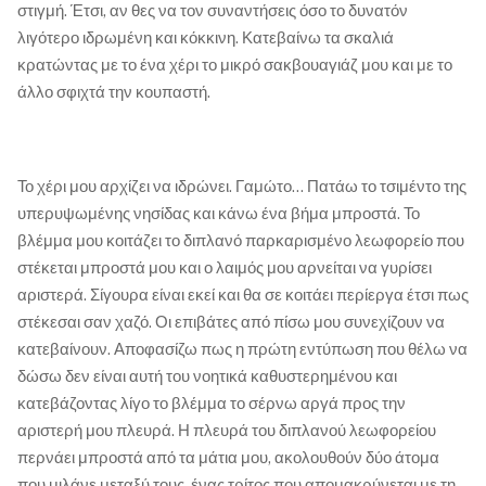
στιγμή. Έτσι, αν θες να τον συναντήσεις όσο το δυνατόν
λιγότερο ιδρωμένη και κόκκινη. Κατεβαίνω τα σκαλιά
κρατώντας με το ένα χέρι το μικρό σακβουαγιάζ μου και με το
άλλο σφιχτά την κουπαστή.
Το χέρι μου αρχίζει να ιδρώνει. Γαμώτο… Πατάω το τσιμέντο της
υπερυψωμένης νησίδας και κάνω ένα βήμα μπροστά. Το
βλέμμα μου κοιτάζει το διπλανό παρκαρισμένο λεωφορείο που
στέκεται μπροστά μου και ο λαιμός μου αρνείται να γυρίσει
αριστερά. Σίγουρα είναι εκεί και θα σε κοιτάει περίεργα έτσι πως
στέκεσαι σαν χαζό. Οι επιβάτες από πίσω μου συνεχίζουν να
κατεβαίνουν. Αποφασίζω πως η πρώτη εντύπωση που θέλω να
δώσω δεν είναι αυτή του νοητικά καθυστερημένου και
κατεβάζοντας λίγο το βλέμμα το σέρνω αργά προς την
αριστερή μου πλευρά. Η πλευρά του διπλανού λεωφορείου
περνάει μπροστά από τα μάτια μου, ακολουθούν δύο άτομα
που μιλάνε μεταξύ τους, ένας τρίτος που απομακρύνεται με τη