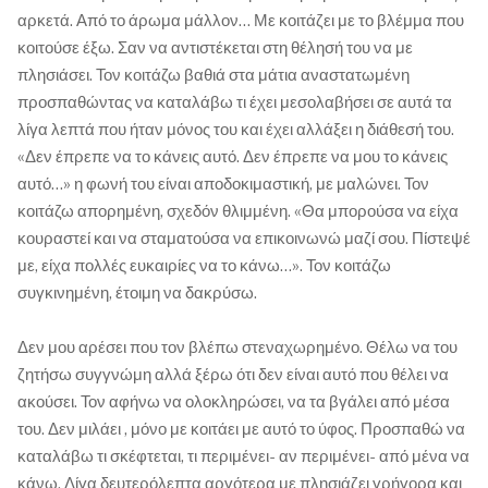
αρκετά. Από το άρωμα μάλλον… Με κοιτάζει με το βλέμμα που
κοιτούσε έξω. Σαν να αντιστέκεται στη θέλησή του να με
πλησιάσει. Τον κοιτάζω βαθιά στα μάτια αναστατωμένη
προσπαθώντας να καταλάβω τι έχει μεσολαβήσει σε αυτά τα
λίγα λεπτά που ήταν μόνος του και έχει αλλάξει η διάθεσή του.
«Δεν έπρεπε να το κάνεις αυτό. Δεν έπρεπε να μου το κάνεις
αυτό…» η φωνή του είναι αποδοκιμαστική, με μαλώνει. Τον
κοιτάζω απορημένη, σχεδόν θλιμμένη. «Θα μπορούσα να είχα
κουραστεί και να σταματούσα να επικοινωνώ μαζί σου. Πίστεψέ
με, είχα πολλές ευκαιρίες να το κάνω…». Τον κοιτάζω
συγκινημένη, έτοιμη να δακρύσω.
Δεν μου αρέσει που τον βλέπω στεναχωρημένο. Θέλω να του
ζητήσω συγγνώμη αλλά ξέρω ότι δεν είναι αυτό που θέλει να
ακούσει. Τον αφήνω να ολοκληρώσει, να τα βγάλει από μέσα
του. Δεν μιλάει , μόνο με κοιτάει με αυτό το ύφος. Προσπαθώ να
καταλάβω τι σκέφτεται, τι περιμένει- αν περιμένει- από μένα να
κάνω. Λίγα δευτερόλεπτα αργότερα με πλησιάζει γρήγορα και