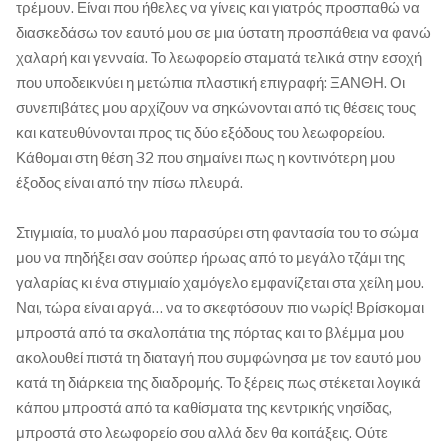
τρέμουν. Είναι που ήθελες να γίνεις και γιατρός προσπαθώ να
διασκεδάσω τον εαυτό μου σε μια ύστατη προσπάθεια να φανώ
χαλαρή και γενναία. Το λεωφορείο σταματά τελικά στην εσοχή
που υποδεικνύει η μετώπια πλαστική επιγραφή: ΞΑΝΘΗ. Οι
συνεπιβάτες μου αρχίζουν να σηκώνονται από τις θέσεις τους
και κατευθύνονται προς τις δύο εξόδους του λεωφορείου.
Κάθομαι στη θέση 32 που σημαίνει πως η κοντινότερη μου
έξοδος είναι από την πίσω πλευρά.
Στιγμιαία, το μυαλό μου παρασύρει στη φαντασία του το σώμα
μου να πηδήξει σαν σούπερ ήρωας από το μεγάλο τζάμι της
γαλαρίας κι ένα στιγμιαίο χαμόγελο εμφανίζεται στα χείλη μου.
Ναι, τώρα είναι αργά… να το σκεφτόσουν πιο νωρίς! Βρίσκομαι
μπροστά από τα σκαλοπάτια της πόρτας και το βλέμμα μου
ακολουθεί πιστά τη διαταγή που συμφώνησα με τον εαυτό μου
κατά τη διάρκεια της διαδρομής. Το ξέρεις πως στέκεται λογικά
κάπου μπροστά από τα καθίσματα της κεντρικής νησίδας,
μπροστά στο λεωφορείο σου αλλά δεν θα κοιτάξεις. Ούτε