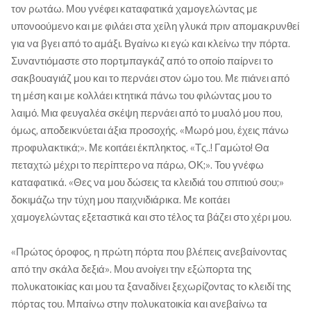
τον ρωτάω. Μου γνέφει καταφατικά χαμογελώντας με
υπονοούμενο και με φιλάει στα χείλη γλυκά πριν απομακρυνθεί
για να βγει από το αμάξι. Βγαίνω κι εγώ και κλείνω την πόρτα.
Συναντιόμαστε στο πορτμπαγκάζ από το οποίο παίρνει το
σακβουαγιάζ μου και το περνάει στον ώμο του. Με πιάνει από
τη μέση και με κολλάει κτητικά πάνω του φιλώντας μου το
λαιμό. Μια φευγαλέα σκέψη περνάει από το μυαλό μου που,
όμως, αποδεικνύεται άξια προσοχής. «Μωρό μου, έχεις πάνω
προφυλακτικά;». Με κοιτάει έκπληκτος. «Τς..! Γαμώτο! Θα
πεταχτώ μέχρι το περίπτερο να πάρω, ΟΚ;». Του γνέφω
καταφατικά. «Θες να μου δώσεις τα κλειδιά του σπιτιού σου;»
δοκιμάζω την τύχη μου παιχνιδιάρικα. Με κοιτάει
χαμογελώντας εξεταστικά και στο τέλος τα βάζει στο χέρι μου.
«Πρώτος όροφος, η πρώτη πόρτα που βλέπεις ανεβαίνοντας
από την σκάλα δεξιά». Μου ανοίγει την εξώπορτα της
πολυκατοικίας και μου τα ξαναδίνει ξεχωρίζοντας το κλειδί της
πόρτας του. Μπαίνω στην πολυκατοικία και ανεβαίνω τα