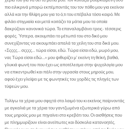
πιο ειλικρινά μπορώ εκπέμποντάς του τον πόθο μου για εκείνον
αλλά και την θλίψη μου για το ό,τι του επέβαλα τόσο καιρό. Με
φιλάει στιγμιαία και μετά κοιτάζει τα μάτια μου τα οποία
δακρύζουν κανονικά τώρα. Το επαναλαμβάνει τρεις- τέσσερις
φορές. Ύστερα, ακουμπάει το μέτωπό του στο δικό μου
συνεχίζοντας να ακουμπάει απαλά τα χείλη του στα δικά μου.
«Σςςςς… σςςςς… τώρα είσαι, εδώ. Τώρα είσαι εδώ, μωρό μου,
ναι; Τώρα είσαι εδώ…» μου ψιθυρίζει μ’ εκείνη τη θεϊκή, βαθιά,
γλυκιά φωνή του που έχει ως αποτέλεσμα στην ψυχολογία μου
να επικεντρωθεί και πάλι στην υγρασία στους μηρούς μου,
αφού έχει γλείψει με τις φωνητικές του χορδές τις πληγές των
τύψεών μου.
Τυλίγω τα χέρια μου σφιχτά στο λαιμό του κι εκείνος παίρνοντάς
με αγκαλιά με τα χέρια του γαντζωμένα εξωτερικά γύρω από
τους μηρούς μου με πηγαίνει στο κρεβάτι του. Οι αισθήσεις που
με πλημμυρίζουν είναι ανείπωτες και δύσκολα κατανοητές.