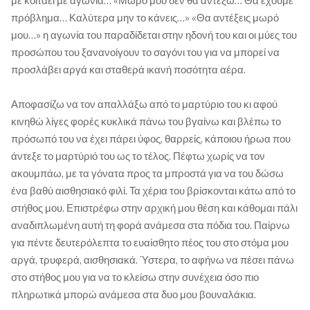
με κοιτάει με αγωνία… «Μωρό μου δεν θα αντέξω… Θα έχουμε
πρόβλημα… Καλύτερα μην το κάνεις…» «Θα αντέξεις μωρό
μου…» η αγωνία του παραδίδεται στην ηδονή του και οι μύες του
προσώπου του ξανανοίγουν το σαγόνι του για να μπορεί να
προσλάβει αργά και σταθερά ικανή ποσότητα αέρα.
Αποφασίζω να τον απαλλάξω από το μαρτύριο του κι αφού
κινηθώ λίγες φορές κυκλικά πάνω του βγαίνω και βλέπω το
πρόσωπό του να έχει πάρει ύφος, θαρρείς, κάποιου ήρωα που
άντεξε το μαρτύριό του ως το τέλος. Πέφτω χωρίς να τον
ακουμπάω, με τα γόνατα προς τα μπροστά για να του δώσω
ένα βαθύ αισθησιακό φιλί. Τα χέρια του βρίσκονται κάτω από το
στήθος μου. Επιστρέφω στην αρχική μου θέση και κάθομαι πάλι
αναδιπλωμένη αυτή τη φορά ανάμεσα στα πόδια του. Παίρνω
για πέντε δευτερόλεπτα το ευαίσθητο πέος του στο στόμα μου
αργά, τρυφερά, αισθησιακά. Ύστερα, το αφήνω να πέσει πάνω
στο στήθος μου για να το κλείσω στην συνέχεια όσο πιο
πληρωτικά μπορώ ανάμεσα στα δυο μου βουναλάκια.