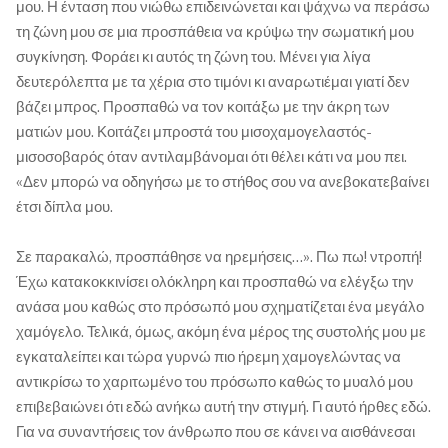
μου. Η ένταση που νιώθω επιδεινώνεται και ψάχνω να περάσω
τη ζώνη μου σε μια προσπάθεια να κρύψω την σωματική μου
συγκίνηση. Φοράει κι αυτός τη ζώνη του. Μένει για λίγα
δευτερόλεπτα με τα χέρια στο τιμόνι κι αναρωτιέμαι γιατί δεν
βάζει μπρος. Προσπαθώ να τον κοιτάξω με την άκρη των
ματιών μου. Κοιτάζει μπροστά του μισοχαμογελαστός-
μισοσοβαρός όταν αντιλαμβάνομαι ότι θέλει κάτι να μου πει.
«Δεν μπορώ να οδηγήσω με το στήθος σου να ανεβοκατεβαίνει
έτσι δίπλα μου.
Σε παρακαλώ, προσπάθησε να ηρεμήσεις…». Πω πω! ντροπή!
Έχω κατακοκκινίσει ολόκληρη και προσπαθώ να ελέγξω την
ανάσα μου καθώς στο πρόσωπό μου σχηματίζεται ένα μεγάλο
χαμόγελο. Τελικά, όμως, ακόμη ένα μέρος της συστολής μου με
εγκαταλείπει και τώρα γυρνώ πιο ήρεμη χαμογελώντας να
αντικρίσω το χαριτωμένο του πρόσωπο καθώς το μυαλό μου
επιβεβαιώνει ότι εδώ ανήκω αυτή την στιγμή. Γι αυτό ήρθες εδώ.
Για να συναντήσεις τον άνθρωπο που σε κάνει να αισθάνεσαι