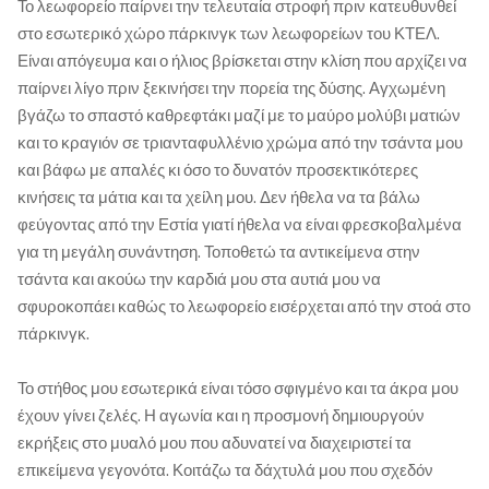
Το λεωφορείο παίρνει την τελευταία στροφή πριν κατευθυνθεί
στο εσωτερικό χώρο πάρκινγκ των λεωφορείων του ΚΤΕΛ.
Είναι απόγευμα και ο ήλιος βρίσκεται στην κλίση που αρχίζει να
παίρνει λίγο πριν ξεκινήσει την πορεία της δύσης. Αγχωμένη
βγάζω το σπαστό καθρεφτάκι μαζί με το μαύρο μολύβι ματιών
και το κραγιόν σε τριανταφυλλένιο χρώμα από την τσάντα μου
και βάφω με απαλές κι όσο το δυνατόν προσεκτικότερες
κινήσεις τα μάτια και τα χείλη μου. Δεν ήθελα να τα βάλω
φεύγοντας από την Εστία γιατί ήθελα να είναι φρεσκοβαλμένα
για τη μεγάλη συνάντηση. Τοποθετώ τα αντικείμενα στην
τσάντα και ακούω την καρδιά μου στα αυτιά μου να
σφυροκοπάει καθώς το λεωφορείο εισέρχεται από την στοά στο
πάρκινγκ.
Το στήθος μου εσωτερικά είναι τόσο σφιγμένο και τα άκρα μου
έχουν γίνει ζελές. Η αγωνία και η προσμονή δημιουργούν
εκρήξεις στο μυαλό μου που αδυνατεί να διαχειριστεί τα
επικείμενα γεγονότα. Κοιτάζω τα δάχτυλά μου που σχεδόν