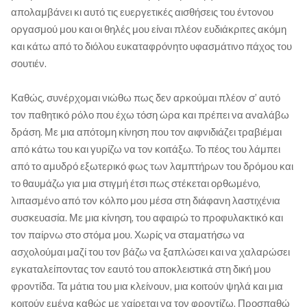
απολαμβάνει κι αυτό τις ευεργετικές αισθήσεις του έντονου
οργασμού μου και οι θηλές μου είναι πλέον ευδιάκριτες ακόμη
και κάτω από το διόλου ευκαταφρόνητο υφασμάτινο πάχος του
σουτιέν.
Καθώς, συνέρχομαι νιώθω πως δεν αρκούμαι πλέον σ’ αυτό
τον παθητικό ρόλο που έχω τόση ώρα και πρέπει να αναλάβω
δράση. Με μια απότομη κίνηση που τον αιφνιδιάζει τραβιέμαι
από κάτω του και γυρίζω να τον κοιτάξω. Το πέος του λάμπει
από το αμυδρό εξωτερικό φως των λαμπτήρων του δρόμου και
το θαυμάζω για μια στιγμή έτσι πως στέκεται ορθωμένο,
λιπασμένο από τον κόλπο μου μέσα στη διάφανη λαστιχένια
συσκευασία. Με μια κίνηση, του αφαιρώ το προφυλακτικό και
τον παίρνω στο στόμα μου. Χωρίς να σταματήσω να
ασχολούμαι μαζί του τον βάζω να ξαπλώσει και να χαλαρώσει
εγκαταλείποντας τον εαυτό του αποκλειστικά στη δική μου
φροντίδα. Τα μάτια του μια κλείνουν, μια κοιτούν ψηλά και μια
κοιτούν εμένα καθώς με χαίρεται να τον φροντίζω. Προσπαθώ