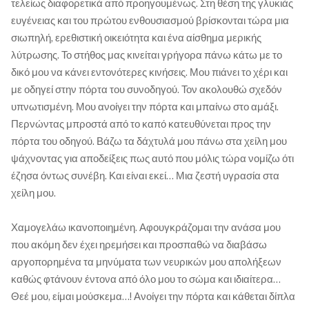
τελείως διαφορετικά από προηγουμένως. Στη θέση της γλυκιάς
ευγένειας και του πρώτου ενθουσιασμού βρίσκονται τώρα μια
σιωπηλή, ερεθιστική οικειότητα και ένα αίσθημα μερικής
λύτρωσης. Το στήθος μας κινείται γρήγορα πάνω κάτω με το
δικό μου να κάνει εντονότερες κινήσεις. Μου πιάνει το χέρι και
με οδηγεί στην πόρτα του συνοδηγού. Τον ακολουθώ σχεδόν
υπνωτισμένη. Μου ανοίγει την πόρτα και μπαίνω στο αμάξι.
Περνώντας μπροστά από το καπό κατευθύνεται προς την
πόρτα του οδηγού. Βάζω τα δάχτυλά μου πάνω στα χείλη μου
ψάχνοντας για αποδείξεις πως αυτό που μόλις τώρα νομίζω ότι
έζησα όντως συνέβη. Και είναι εκεί… Μια ζεστή υγρασία στα
χείλη μου.
Χαμογελάω ικανοποιημένη. Αφουγκράζομαι την ανάσα μου
που ακόμη δεν έχει ηρεμήσει και προσπαθώ να διαβάσω
αργοπορημένα τα μηνύματα των νευρικών μου απολήξεων
καθώς φτάνουν έντονα από όλο μου το σώμα και ιδιαίτερα…
Θεέ μου, είμαι μούσκεμα…! Ανοίγει την πόρτα και κάθεται δίπλα