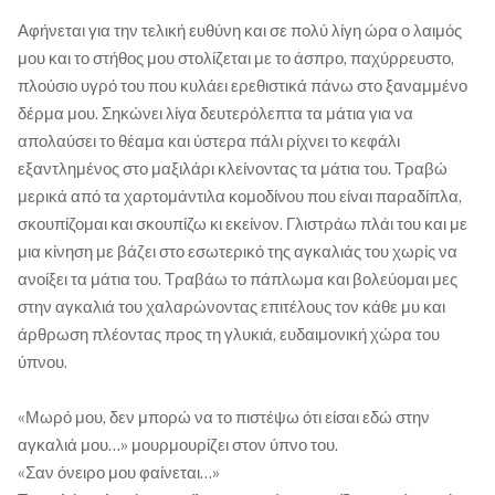
Αφήνεται για την τελική ευθύνη και σε πολύ λίγη ώρα ο λαιμός
μου και το στήθος μου στολίζεται με το άσπρο, παχύρρευστο,
πλούσιο υγρό του που κυλάει ερεθιστικά πάνω στο ξαναμμένο
δέρμα μου. Σηκώνει λίγα δευτερόλεπτα τα μάτια για να
απολαύσει το θέαμα και ύστερα πάλι ρίχνει το κεφάλι
εξαντλημένος στο μαξιλάρι κλείνοντας τα μάτια του. Τραβώ
μερικά από τα χαρτομάντιλα κομοδίνου που είναι παραδίπλα,
σκουπίζομαι και σκουπίζω κι εκείνον. Γλιστράω πλάι του και με
μια κίνηση με βάζει στο εσωτερικό της αγκαλιάς του χωρίς να
ανοίξει τα μάτια του. Τραβάω το πάπλωμα και βολεύομαι μες
στην αγκαλιά του χαλαρώνοντας επιτέλους τον κάθε μυ και
άρθρωση πλέοντας προς τη γλυκιά, ευδαιμονική χώρα του
ύπνου.
«Μωρό μου, δεν μπορώ να το πιστέψω ότι είσαι εδώ στην
αγκαλιά μου…» μουρμουρίζει στον ύπνο του.
«Σαν όνειρο μου φαίνεται…»