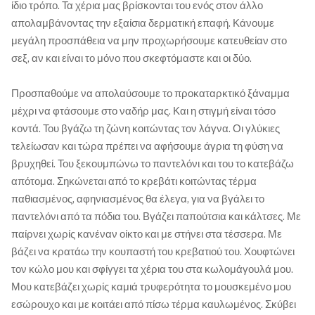
ίδιο τρόπο. Τα χέρια μας βρίσκονται του ενός στον άλλο
απολαμβάνοντας την εξαίσια δερματική επαφή. Κάνουμε
μεγάλη προσπάθεια να μην προχωρήσουμε κατευθείαν στο
σεξ, αν και είναι το μόνο που σκεφτόμαστε και οι δύο.
Προσπαθούμε να απολαύσουμε το προκαταρκτικό ξάναμμα
μέχρι να φτάσουμε στο ναδήρ μας. Και η στιγμή είναι τόσο
κοντά. Του βγάζω τη ζώνη κοιτώντας τον λάγνα. Οι γλύκιες
τελείωσαν και τώρα πρέπει να αφήσουμε άγρια τη φύση να
βρυχηθεί. Του ξεκουμπώνω το παντελόνι και του το κατεβάζω
απότομα. Σηκώνεται από το κρεβάτι κοιτώντας τέρμα
παθιασμένος, αφηνιασμένος θα έλεγα, για να βγάλει το
παντελόνι από τα πόδια του. Βγάζει παπούτσια και κάλτσες. Με
παίρνει χωρίς κανέναν οίκτο και με στήνει στα τέσσερα. Με
βάζει να κρατάω την κουπαστή του κρεβατιού του. Χουφτώνει
τον κώλο μου και σφίγγει τα χέρια του στα κωλομάγουλά μου.
Μου κατεβάζει χωρίς καμιά τρυφερότητα το μουσκεμένο μου
εσώρουχο και με κοιτάει από πίσω τέρμα καυλωμένος. Σκύβει