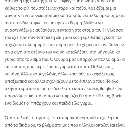
στη μέση της πλάτης μου. Με σφίγγει με δύναμη πάνω του
καθώς το φιλί του στάζει λαχτάρα και πόθο. Χρειάζομαι μια
στιγμή για να συνειδητοποιήσω τι συμβαίνει αλλά αμέσως μετά
ανταποδίδω το φιλί του με την ίδια θέρμη. Νιώθω να
αναστενάζω με αυξανόμενη ένταση στο στόμα του. Η γλώσσα
του έχει ήδη συναντήσει τη δική μου και η ερεθιστική γεύση του
αρχίζει να πλημμυρίζει το στόμα μου. Τα χέρια μου ανεβαίνουν
σιγά σιγά στο στέρνο του για να καταλήξουν στα μάγουλα και
γύρω από το λαιμό του. Ολόγυρά μας υπάρχουν πολλά αμάξια
και κόσμος που περιφέρεται γύρω από αυτά. Πολλοί μας
κοιτάνε. Άλλοι χαμογελάνε, άλλοι κουνούν το κεφάλι τους
απαξιωτικά και άλλοι σχολιάζουν με το διπλανό τους. Το όλο
σκηνικό κρατάει περίπου δύο λεπτά και αν κανείς θα ήθελε να
προσδώσει μια ατάκα που να ταιριάζει θα ήταν: «Έλεος, βρείτε
ένα δωμάτιο! Υπάρχουν και παιδιά εδώ γύρω…».
Όταν, τελικά, αποφασίζει να απομακρύνει αργά τα χείλη του
από τα δικά μου, τα βλέμματα μας που αλληλοκοιτάζονται είναι