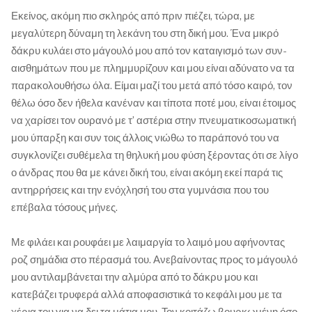
Εκείνος, ακόμη πιο σκληρός από πριν πιέζει, τώρα, με
μεγαλύτερη δύναμη τη λεκάνη του στη δική μου. Ένα μικρό
δάκρυ κυλάει στο μάγουλό μου από τον καταιγισμό των συν-
αισθημάτων που με πλημμυρίζουν και μου είναι αδύνατο να τα
παρακολουθήσω όλα. Είμαι μαζί του μετά από τόσο καιρό, τον
θέλω όσο δεν ήθελα κανέναν και τίποτα ποτέ μου, είναι έτοιμος
να χαρίσει τον ουρανό με τ’ αστέρια στην πνευματικοσωματική
μου ύπαρξη και συν τοις άλλοις νιώθω το παράπονό του να
συγκλονίζει συθέμελα τη θηλυκή μου φύση ξέροντας ότι σε λίγο
ο άνδρας που θα με κάνει δική του, είναι ακόμη εκεί παρά τις
αντηρρήσεις και την ενόχλησή του στα γυμνάσια που του
επέβαλα τόσους μήνες.
Με φιλάει και ρουφάει με λαιμαργία το λαιμό μου αφήνοντας
ροζ σημάδια στο πέρασμά του. Ανεβαίνοντας προς το μάγουλό
μου αντιλαμβάνεται την αλμύρα από το δάκρυ μου και
κατεβάζει τρυφερά αλλά αποφασιστικά το κεφάλι μου με τα
χέρια του για να δει τα μάτια μου. Τον κοιτάζω βουρκωμένη όσο