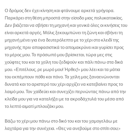
Ο δρόμος δεν έχει κίνηση και φτάνουμε αρκετά γρήγορα.
Παρκάρει στη θέση μπροστά στην είσοδο μιας πολυκατοικίας.
Δεν βιάζεται να σβήσει τη μηχανή και γενικά όλες οι κινήσεις του
είναι αρκετά αργές. Μόλις ξεκουμπώνει τη ζώνη και σβήνει τη
μηχανή μένει για ένα δευτερόλεπτο με το χέρι στο κλειδί της
μηχανής πριν αποφασιστικά το απομακρύνει και γυρίσει προς
το μέρος μου. Το πρόσωπό μου βρίσκεται, τώρα μες στις
χούφτες του και τα χείλη του ξεδιψούν και πάλι πάνω στα δικά
μου. «Επιτέλους, ρε μωρό μου! Ήρθες!» μου λέει και τα μάτια
του εκπέμπουν πόθο και πόνο. Τα χείλη μας ξαναενώνονται
δυνατά και το αριστερό του χέρι αρχίζει να κατεβαίνει προς το
λαιμό μου. Τον χαϊδεύει και συνεχίζει περνώντας πάνω από την
κλείδα μου για να καταλήξει με τα ακροδάχτυλά του μέσα από
το λεπτό αιματί μπλουζάκι μου.
Βάζω το χέρι μου πάνω στο δικό του και του χαμογελάω με
λαχτάρα για την συνέχεια. «Θες να ανεβούμε στο σπίτι σου;»