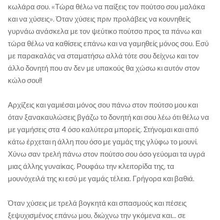
κωλάρα σου. «Τώρα θέλω να παίξεις τον πούτσο σου μαλάκα
και να χύσεις». Όταν χύσεις πριν προλάβεις να κουνηθείς
γυρνάω ανάσκελα με τον ψεύτικο πούτσο προς τα πάνω και
τώρα θέλω να καθίσεις επάνω και να γαμηθείς μόνος σου. Εσύ
με παρακαλάς να σταματήσω αλλά τότε σου δείχνω και τον
άλλο δονητή που αν δεν με υπακούς θα χώσω κι αυτόν στον
κώλο σου!!
Αρχίζεις και γαμιέσαι μόνος σου πάνω στον πούτσο μου και
όταν ξανακαυλώσεις βγάζω το δονητή και σου λέω ότι θέλω να
με γαμήσεις στα 4 όσο καλύτερα μπορείς. Στήνομαι και από
κάτω έρχεται η άλλη που όσο με γαμάς της γλύφω το μουνί.
Χύνω σαν τρελή πάνω στον πούτσο σου όσο γεύομαι τα υγρά
μιας άλλης γυναίκας. Ρουφάω την κλειτορίδα της, τα
μουνόχειλά της κι εσύ με γαμάς τέλεια. Γρήγορα και βαθιά.
Όταν χύσεις με τρελά βογκητά και σπασμούς και πέσεις
ξεψυχισμένος επάνω μου, διώχνω την γκόμενα και... σε