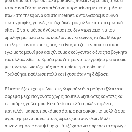
μου σπουδαζουμε σε πολυ μακρινές πόλεις. Αφου μας αρέσει
το sex και θέλουμε και οι δύο να παραμείνουμε πιστοί, μιλάμε
πολύ στο τηλέφωνο και στο internet, ανταλλάσουμε συχνά
φωτογραφίες, γυμνές και όχι, δικές μας αλλά και από ερωτικά
sites. Είναι ο μόνος άνθρωπος που δεν ντρέπομαι να του
ομολογήσω όλα όσα με καυλώνουν κι εκείνος το ίδιο. Μιλάμε
και λέμε φαντασιώσεις μας, εκείνος παίζει τον πούτσο του κι
εγώ με το μουνί μου και χύνουμε ακούγοντας ο ένας τα βογκητά
του άλλου. Χθες το βράδυ μου ζήτησε να του γράψω μια ιστορία
με πρωταγωνιστές εμάς κι έτσι ορίστε η ιστορία μου!
Τρελάθηκε, καύλωσε πολύ και έχυσε όταν τη διάβασε.
Είμαστε έξω, έχουμε βγει κι εγώ φοράω ένα μαύρο εξώπλατο
φόρεμα μέχρι το γόνατο χωρίς σουτιέν, διχτυωτές κάλτσες και
τις μαύρες γόβες μου. Κι εσύ είσαι πολύ κυριλέ ντυμένος,
παντελόνι μαύρο, πουκάμισο άσπρο και σακάκι, τα μαλλιά σου
υγρά αφημένα πάνω στους ώμους σου σαν θεός. Μόλις
συναντιόμαστε σου ψιθυρίζω ότι ξέχασα να φορέσω το στρινγκ