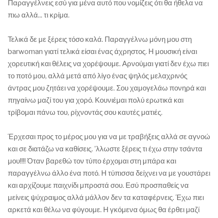
Παραγγέλνεις εσύ για μένα αυτό που νομίζεις ότι θα ήθελα να
πιω αλλά... τι κρίμα.
Τελικά δε με ξέρεις τόσο καλά. Παραγγέλνω μόνη μου στη
barwoman γιατί τελικά είσαι ένας άχρηστος. Η μουσική είναι
χορευτική και θέλεις να χορέψουμε. Αρνούμαι γιατί δεν έχω πιει
το ποτό μου, αλλά μετά από λίγο ένας ψηλός μελαχρινός
άντρας μου ζητάει να χορέψουμε. Σου χαμογελάω πονηρά και
πηγαίνω μαζί του για χορό. Κουνιέμαι πολύ ερωτικά και
τρίβομαι πάνω του, ρίχνοντάς σου καυτές ματιές.
Έρχεσαι προς το μέρος μου για να με τραβήξεις αλλά σε αγνοώ
και σε διατάζω να καθίσεις. ’λλωστε ξέρεις τι έχω στην τσάντα
μου!!!! Όταν βαρεθώ τον τύπο έρχομαι στη μπάρα και
παραγγέλνω άλλο ένα ποτό. Η τύπισσα δείχνει να με γουστάρει
και αρχίζουμε παιχνίδι μπροστά σου. Εσύ προσπαθείς να
μείνεις ψύχραιμος αλλά μάλλον δεν τα καταφέρνεις. Έχω πιει
αρκετά και θέλω να φύγουμε. Η γκόμενα όμως θα έρθει μαζί