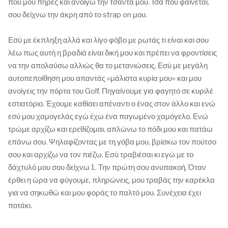
που μου πήρες και ανοίγω την τσάντα μου. Ίσα που φαίνεται,
σου δείχνω την άκρη από το strap on μου.
Εσύ με έκπληξη αλλά και λίγο φόβο με ρωτάς τι είναι και σου
λέω πως αυτή η βραδιά είναι δική μου και πρέπει να φροντίσεις
να την απολαύσω αλλιώς θα το μετανιώσεις. Εσύ με μεγάλη
αυτοπεποίθηση μου απαντάς «μάλιστα κυρία μου» και μου
ανοίγεις την πόρτα του Golf. Πηγαίνουμε για φαγητό σε κυριλέ
εστιατόριο. Έχουμε καθίσει απέναντι ο ένας στον άλλο και ενώ
εσύ μου χαμογελάς εγώ έχω ένα παγωμένο χαμόγελο. Ενώ
τρώμε αρχίζω και ερεθίζομαι, απλώνω το πόδι μου και πατάω
επάνω σου. Ψηλαφίζοντας με τη γόβα μου, βρίσκω τον πούτσο
σου και αρχίζω να τον πιέζω. Εσύ τραβιέσαι κι εγώ με το
δάχτυλό μου σου δείχνω 1. Την πρώτη σου ανυπακοή. Όταν
έρθει η ώρα να φύγουμε, πληρώνεις, μου τραβάς την καρέκλα
για να σηκωθώ και μου φοράς το παλτό μου. Συνέχεια έχει
ποτάκι.