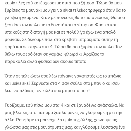
κυρία» λες εσύ και έρχεσαι με αυτά που ζήτησα. Τώρα θα μου
ξυρίσεις το μουνάκι μου για να είναι τελείως τρυφερό όταν θα το
γλύψει η γκόμενα. Κι αν με πονέσεις θα το μετανιώσεις. Θα σου
ξεσκίσω τον κώλο με το δονητή και το strap on. Φυσικά και
υπακούς στη διαταγή μου και σε πολύ λίγο έχω ένα απαλό
μουνάκι. Σε δένουμε πάλι στο κρεβάτι, μπρούμυτα αυτήν τη
φορά και σε στήνω στα 4. Τώρα θα σου ξυρίσω τον κώλο. Τον
θέλω τρυφερό όταν σε γαμάω, φλωράκι. Αρχίζεις τα
παρακάλια αλλά φυσικά δεν ακούω τίποτα.
Όταν σε τελειώσω σου λέω πήγαινε γονατιστός ως το μπάνιο
και μείνε εκεί. Σέρνεσαι στα 4 σαν σκύλα στο μπάνιο και σου
λέω να πλύνεις τον κώλο σου μπροστά μου!!!
Γυρίζουμε, εσύ πίσω μου στα 4 και σε ξαναδένω ανάσκελα. Να
μας βλέπεις, στο πάτωμα ξαπλωμένες να γλύφουμε η μία την
άλλη. Ρουφάμε τα μουνόχειλα η μία της άλλης, χώνουμε τις
γλώσσα μας στις μουνότρυπες μας, και γλύφουμε λυσσασμένα