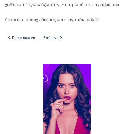
χαϊδεύω, σ' αγκαλιάζω και γίνεσαι μωρό στην αγκαλιά μου.
Λατρεύω τα παιχνίδια μας και σ' αγαπάω πολύ!!!
Προηγούμενο άρθρο: Ο ΓΛΕΙΦΤΗΣ
Επόμενο άρθρο: ΓΙΑ ΔΙΑΚΟΠΕΣ ΣΤΗ ΧΑΛΚΙΔΙΚΗ
Προηγούμενο
Επόμενο