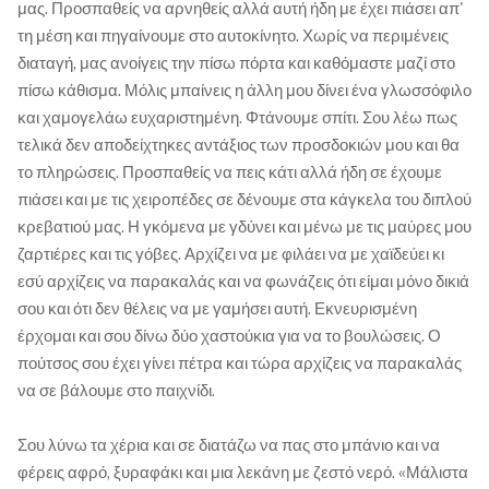
μας. Προσπαθείς να αρνηθείς αλλά αυτή ήδη με έχει πιάσει απ'
τη μέση και πηγαίνουμε στο αυτοκίνητο. Χωρίς να περιμένεις
διαταγή, μας ανοίγεις την πίσω πόρτα και καθόμαστε μαζί στο
πίσω κάθισμα. Μόλις μπαίνεις η άλλη μου δίνει ένα γλωσσόφιλο
και χαμογελάω ευχαριστημένη. Φτάνουμε σπίτι. Σου λέω πως
τελικά δεν αποδείχτηκες αντάξιος των προσδοκιών μου και θα
το πληρώσεις. Προσπαθείς να πεις κάτι αλλά ήδη σε έχουμε
πιάσει και με τις χειροπέδες σε δένουμε στα κάγκελα του διπλού
κρεβατιού μας. Η γκόμενα με γδύνει και μένω με τις μαύρες μου
ζαρτιέρες και τις γόβες. Αρχίζει να με φιλάει να με χαϊδεύει κι
εσύ αρχίζεις να παρακαλάς και να φωνάζεις ότι είμαι μόνο δικιά
σου και ότι δεν θέλεις να με γαμήσει αυτή. Εκνευρισμένη
έρχομαι και σου δίνω δύο χαστούκια για να το βουλώσεις. Ο
πούτσος σου έχει γίνει πέτρα και τώρα αρχίζεις να παρακαλάς
να σε βάλουμε στο παιχνίδι.
Σου λύνω τα χέρια και σε διατάζω να πας στο μπάνιο και να
φέρεις αφρό, ξυραφάκι και μια λεκάνη με ζεστό νερό. «Μάλιστα