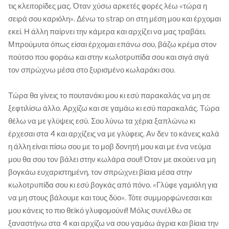
τις κλειτορίδες μας. Όταν χύσω αρκετές φορές λέω «τώρα η
σειρά σου καριόλη». Δένω το strap on στη μέση μου και έρχομαι
εκεί. Η άλλη παίρνει την κάμερα και αρχίζει να μας τραβάει.
Μπρούμυτα όπως είσαι έρχομαι επάνω σου, βάζω κρέμα στον
πούτσο που φοράω και στην κωλοτρυπίδα σου και σιγά σιγά
τον σπρώχνω μέσα στο ξυρισμένο κωλαράκι σου.
Τώρα θα γίνεις το πουτανάκι μου κι εσύ παρακαλάς να μη σε
ξεφτιλίσω άλλο. Αρχίζω και σε γαμάω κι εσύ παρακαλάς. Τώρα
θέλω να με γλύψεις εσύ. Σου λύνω τα χέρια ξαπλώνω κι
έρχεσαι στα 4 και αρχίζεις να με γλύφεις. Αν δεν το κάνεις καλά
η άλλη είναι πίσω σου με το μοβ δονητή μου και με ένα νεύμα
μου θα σου τον βάλει στην κωλάρα σου!! Όταν με ακούει να μη
βογκάω ευχαριστημένη, τον σπρώχνει βίαια μέσα στην
κωλοτρυπίδα σου κι εσύ βογκάς από πόνο. «Γλύφε γαμιόλη για
να μη στους βάλουμε και τους δύο». Τότε συμμορφώνεσαι και
μου κάνεις το πιο θεϊκό γλυφομούνι!! Μόλις συνέλθω σε
ξαναστήνω στα 4 και αρχίζω να σου γαμάω άγρια και βίαια την