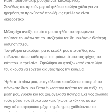
Κάθε πρωί ο Μάκης μου ξυπνάει καυλωμένος.
Συνήθως του αρκούν μερικά φιλάκια και λίγα χάδια για να
ηρεμήσει, το προχθεσινό πρωί όμως έμελλε να είναι
διαφορετικό.
Μόλις είχα ανοίξει τα μάτια μου κι η θέα του σηκωμένου
πούτσου του κάτω απ' το μποξεράκι του δε μου έκανε ιδιαίτερη
αίσθηση πλέον.
Τον φίλησα κι ακούμπησα το κεφάλι μου στο στήθος του,
τρίβοντας όπως κάθε πρωί το πρόσωπό μου στις τρίχες του,
κάτι που με τρελαίνει. Σηκώθηκα να φτιάξω καφέ και σε λίγο
τον άκουσα να έρχεται κι αυτός προς την κουζίνα.
Ήρθε από πίσω μου, με αγκάλιασε και κόλλησε το κορμί του
πάνω στο δικό μου. Όταν ένιωσα τον πούτσο του να πιέζει τη
μέση μου, γύρισα και του χαμογέλασα πονηρά. Εκείνος φιλούσε
το λαιμό και το σβέρκο μου και σήκωσε το κόκκινο σατέν
νυχτικό που φορούσα μέχρι τη μέση μου, χαϊδεύοντας τα