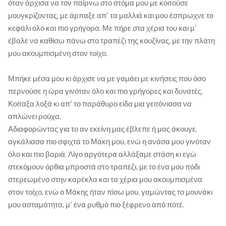
όταν άρχισα να τον παίρνω στο στόμα μου με κοιτούσε
μουγκρίζοντας, με άρπαξε απ' τα μαλλιά και μου έσπρωχνε το
κεφάλι όλο και πιο γρήγορα. Με πήρε στα χέρια του και μ'
έβαλε να καθίσω πάνω στο τραπέζι της κουζίνας, με την πλάτη
μου ακουμπισμένη στον τοίχο.
Μπήκε μέσα μου κι άρχισε να με γαμάει με κινήσεις που όσο
περνούσε η ώρα γινόταν όλο και πιο γρήγορες και δυνατές.
Κοίταξα λοξά κι απ' το παράθυρο είδα μια γειτόνισσα να
απλώνει ρούχα.
Αδιαφορώντας για το αν εκείνη μας έβλεπε ή μας άκουγε,
αγκάλιασα πιο σφιχτά το Μάκη μου, ενώ η ανάσα μου γινόταν
όλο και πιο βαριά. Λίγο αργότερα αλλάξαμε στάση κι εγώ
στεκόμουν όρθια μπροστά στο τραπέζι, με το ένα μου πόδι
στερεωμένο στην καρέκλα και τα χέρια μου ακουμπισμένα
στον τοίχο, ενώ ο Μάκης ήταν πίσω μου, γαμώντας το μουνάκι
μου ασταμάτητα, μ' ένα ρυθμό πιο ξέφρενο από ποτέ.