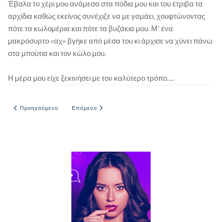
Έβαλα το χέρι μου ανάμεσα στα πόδια μου και του έτριβα τα
αρχίδια καθώς εκείνος συνέχιζε να με γαμάει, χουφτώνοντας
πότε τα κωλομέρια και πότε τα βυζάκια μου. Μ' ένα
μακρόσυρτο «αχ» βγήκε από μέσα του κι άρχισε να χύνει πάνω
στα μπούτια και τον κώλο μου.
Η μέρα μου είχε ξεκινήσει με τον καλύτερο τρόπο.....
Προηγούμενο άρθρο: Η ΠΡΩΤΗ ΜΑΣ ΒΡΑΔΥΑ
Επόμενο άρθρο: ΜΟΥ ΑΡΕΣΕΙ ΝΑ ΠΡΟΚΑΛΩ
Προηγούμενο
Επόμενο