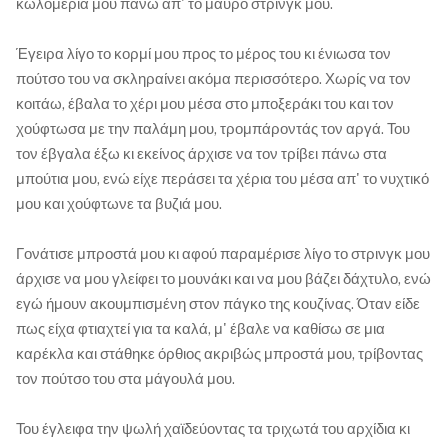
κωλομέρια μου πάνω απ' το μαύρο στρινγκ μου.
Έγειρα λίγο το κορμί μου προς το μέρος του κι ένιωσα τον
πούτσο του να σκληραίνει ακόμα περισσότερο. Χωρίς να τον
κοιτάω, έβαλα το χέρι μου μέσα στο μποξεράκι του και τον
χούφτωσα με την παλάμη μου, τρομπάροντάς τον αργά. Του
τον έβγαλα έξω κι εκείνος άρχισε να τον τρίβει πάνω στα
μπούτια μου, ενώ είχε περάσει τα χέρια του μέσα απ' το νυχτικό
μου και χούφτωνε τα βυζιά μου.
Γονάτισε μπροστά μου κι αφού παραμέρισε λίγο το στρινγκ μου
άρχισε να μου γλείφει το μουνάκι και να μου βάζει δάχτυλο, ενώ
εγώ ήμουν ακουμπισμένη στον πάγκο της κουζίνας. Όταν είδε
πως είχα φτιαχτεί για τα καλά, μ' έβαλε να καθίσω σε μια
καρέκλα και στάθηκε όρθιος ακριβώς μπροστά μου, τρίβοντας
τον πούτσο του στα μάγουλά μου.
Του έγλειφα την ψωλή χαϊδεύοντας τα τριχωτά του αρχίδια κι