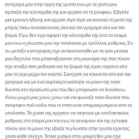
αντιχειρα μου στην υγρη της τρυπα ενω με τα χειλη μου
αρπαξα την κλειτοριδα της και αρχισα να τη ρουφαω. Εβγαλε
μια κραυγη ηδονης και αρχισε σιγα σιγα να κουναει τη μεση της
μπρος πισω ανασαινοντας ολο και πιο γρηγορα ολο και πιο
βαρια. Εγω δεν ειχα αφησει την κλειτοριδα της απο το στομα
μου ενω η γλωσσα μου την πιπιλουσε με τρελλους ρυθμους. Εν
τω μεταξυ ο αντιχειρας ειχε αντικατασταθει με τα τρια μεσαια
μου δαχτυλα που μπαινοβγαιναν στη μουναρα της που πλεον
ειχε ανοιξει σαν μεδουσα και τα ζουμια της ειχαν υγρανει ολο
μου το χερι μεχρι τον καρπο. Συνεχισε να κουνιεται ολο και πιο
γρηγορα και με ενα ουρλιαχτο κολλησε το μουνι της τοσο
δυνατα στο προσωπο μου που δεν μπορουσα να ανασανω.
Χυνω μωρο μου χυνω χυνω ναι ναι φωναζε τοσο δυνατα που
σκεφτηκα παλι καλα που το σπιτι ειναι απομακρυσμενο απο τα
υπολοιπα. Τα χυσια της αρχισαν να πεφτουν με εκπληκτικους
ρυθμους στο στομα μου και εγω τα γευομουν και της εγλειφα
πλεον ολο το μουνι της εβαζα τη γλωσσα στην τρυπα εχοντας
χασει καθε ελεγχο. Τετοιο χυσιμο στην μουρη δεν μου ειχε