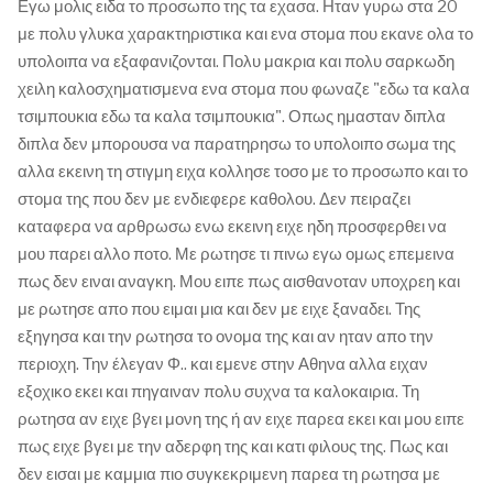
Εγω μολις ειδα το προσωπο της τα εχασα. Ηταν γυρω στα 20
με πολυ γλυκα χαρακτηριστικα και ενα στομα που εκανε ολα το
υπολοιπα να εξαφανιζονται. Πολυ μακρια και πολυ σαρκωδη
χειλη καλοσχηματισμενα ενα στομα που φωναζε "εδω τα καλα
τσιμπουκια εδω τα καλα τσιμπουκια". Οπως ημασταν διπλα
διπλα δεν μπορουσα να παρατηρησω το υπολοιπο σωμα της
αλλα εκεινη τη στιγμη ειχα κολλησε τοσο με το προσωπο και το
στομα της που δεν με ενδιεφερε καθολου. Δεν πειραζει
καταφερα να αρθρωσω ενω εκεινη ειχε ηδη προσφερθει να
μου παρει αλλο ποτο. Με ρωτησε τι πινω εγω ομως επεμεινα
πως δεν ειναι αναγκη. Μου ειπε πως αισθανοταν υποχρεη και
με ρωτησε απο που ειμαι μια και δεν με ειχε ξαναδει. Της
εξηγησα και την ρωτησα το ονομα της και αν ηταν απο την
περιοχη. Την έλεγαν Φ.. και εμενε στην Αθηνα αλλα ειχαν
εξοχικο εκει και πηγαιναν πολυ συχνα τα καλοκαιρια. Τη
ρωτησα αν ειχε βγει μονη της ή αν ειχε παρεα εκει και μου ειπε
πως ειχε βγει με την αδερφη της και κατι φιλους της. Πως και
δεν εισαι με καμμια πιο συγκεκριμενη παρεα τη ρωτησα με