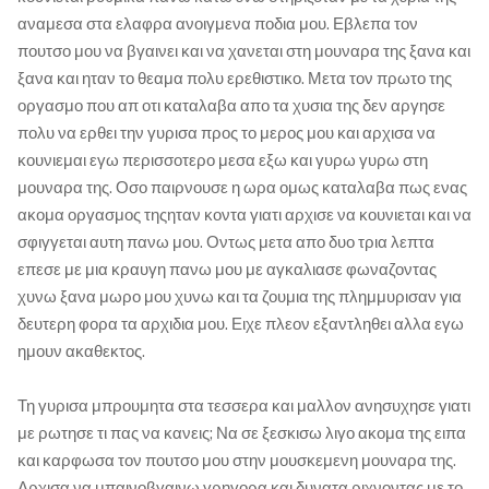
αναμεσα στα ελαφρα ανοιγμενα ποδια μου. Εβλεπα τον
πουτσο μου να βγαινει και να χανεται στη μουναρα της ξανα και
ξανα και ηταν το θεαμα πολυ ερεθιστικο. Μετα τον πρωτο της
οργασμο που απ οτι καταλαβα απο τα χυσια της δεν αργησε
πολυ να ερθει την γυρισα προς το μερος μου και αρχισα να
κουνιεμαι εγω περισσοτερο μεσα εξω και γυρω γυρω στη
μουναρα της. Οσο παιρνουσε η ωρα ομως καταλαβα πως ενας
ακομα οργασμος τηςηταν κοντα γιατι αρχισε να κουνιεται και να
σφιγγεται αυτη πανω μου. Οντως μετα απο δυο τρια λεπτα
επεσε με μια κραυγη πανω μου με αγκαλιασε φωναζοντας
χυνω ξανα μωρο μου χυνω και τα ζουμια της πλημμυρισαν για
δευτερη φορα τα αρχιδια μου. Ειχε πλεον εξαντληθει αλλα εγω
ημουν ακαθεκτος.
Τη γυρισα μπρουμητα στα τεσσερα και μαλλον ανησυχησε γιατι
με ρωτησε τι πας να κανεις; Να σε ξεσκισω λιγο ακομα της ειπα
και καρφωσα τον πουτσο μου στην μουσκεμενη μουναρα της.
Αρχισα να μπαινοβγαινω γρηγορα και δυνατα ριχνοντας με το