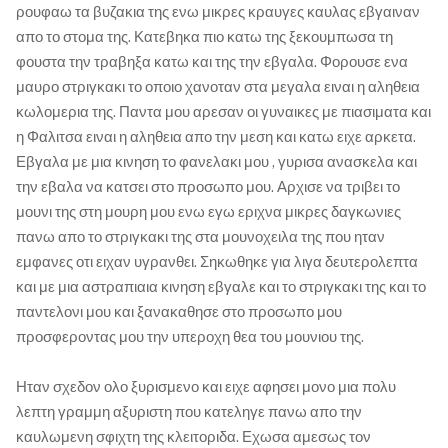
ρουφαω τα βυζακια της ενω μικρες κραυγες καυλας εβγαιναν
απο το στομα της. Κατεβηκα πιο κατω της ξεκουμπωσα τη
φουστα την τραβηξα κατω και της την εβγαλα. Φορουσε ενα
μαυρο στριγκακι το οποιο χανοταν στα μεγαλα ειναι η αληθεια
κωλομερια της. Παντα μου αρεσαν οι γυναικες με πιασιματα και
η Φαλιτσα ειναι η αληθεια απο την μεση και κατω ειχε αρκετα.
Εβγαλα με μια κινηση το φανελακι μου , γυρισα ανασκελα και
την εβαλα να κατσει στο προσωπο μου. Αρχισε να τριβει το
μουνι της στη μουρη μου ενω εγω εριχνα μικρες δαγκωνιες
πανω απο το στριγκακι της στα μουνοχειλα της που ηταν
εμφανες οτι ειχαν υγρανθει. Σηκωθηκε για λιγα δευτερολεπτα
και με μια αστραπιαια κινηση εβγαλε και το στριγκακι της και το
παντελονι μου και ξανακαθησε στο προσωπο μου
προσφεροντας μου την υπεροχη θεα του μουνιου της.
Ηταν σχεδον ολο ξυρισμενο και ειχε αφησει μονο μια πολυ
λεπτη γραμμη αξυριστη που κατεληγε πανω απο την
καυλωμενη σφιχτη της κλειτοριδα. Εχωσα αμεσως τον