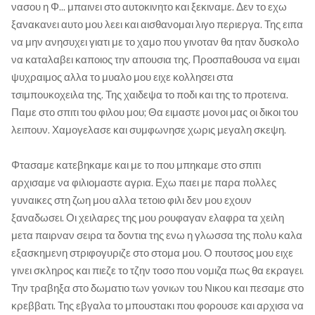
νασου η Φ... μπαινει στο αυτοκινητο και ξεκιναμε. Δεν το εχω
ξανακανει αυτο μου λεει και αισθανομαι λιγο περιεργα. Της ειπα
να μην ανησυχει γιατι με το χαμο που γινοταν θα ηταν δυσκολο
να καταλαβει καποιος την απουσια της. Προσπαθουσα να ειμαι
ψυχραιμος αλλα το μυαλο μου ειχε κολλησει στα
τσιμπουκοχειλα της. Της χαιδεψα το ποδι και της το προτεινα.
Παμε στο σπιτι του φιλου μου; Θα ειμαστε μονοι μας οι δικοι του
λειπουν. Χαμογελασε και συμφωνησε χωρις μεγαλη σκεψη.
Φτασαμε κατεβηκαμε και με το που μπηκαμε στο σπιτι
αρχισαμε να φιλιομαστε αγρια. Εχω παει με παρα πολλες
γυναικες στη ζωη μου αλλα τετοιο φιλι δεν μου εχουν
ξαναδωσει. Οι χειλαρες της μου ρουφαγαν ελαφρα τα χειλη
μετα παιρναν σειρα τα δοντια της ενω η γλωσσα της πολυ καλα
εξασκημενη στριφογυριζε στο στομα μου. Ο πουτσος μου ειχε
γινει σκληρος και πιεζε το τζην τοσο που νομιζα πως θα εκραγει.
Την τραβηξα στο δωματιο των γονιων του Νικου και πεσαμε στο
κρεββατι. Της εβγαλα το μπουστακι που φορουσε και αρχισα να