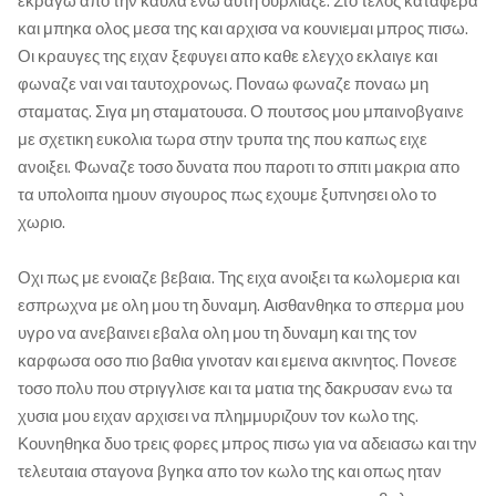
εκραγω απο την καυλα ενω αυτη ουρλιαζε. Στο τελος καταφερα
και μπηκα ολος μεσα της και αρχισα να κουνιεμαι μπρος πισω.
Οι κραυγες της ειχαν ξεφυγει απο καθε ελεγχο εκλαιγε και
φωναζε ναι ναι ταυτοχρονως. Ποναω φωναζε ποναω μη
σταματας. Σιγα μη σταματουσα. Ο πουτσος μου μπαινοβγαινε
με σχετικη ευκολια τωρα στην τρυπα της που καπως ειχε
ανοιξει. Φωναζε τοσο δυνατα που παροτι το σπιτι μακρια απο
τα υπολοιπα ημουν σιγουρος πως εχουμε ξυπνησει ολο το
χωριο.
Οχι πως με ενοιαζε βεβαια. Της ειχα ανοιξει τα κωλομερια και
εσπρωχνα με ολη μου τη δυναμη. Αισθανθηκα το σπερμα μου
υγρο να ανεβαινει εβαλα ολη μου τη δυναμη και της τον
καρφωσα οσο πιο βαθια γινοταν και εμεινα ακινητος. Πονεσε
τοσο πολυ που στριγγλισε και τα ματια της δακρυσαν ενω τα
χυσια μου ειχαν αρχισει να πλημμυριζουν τον κωλο της.
Κουνηθηκα δυο τρεις φορες μπρος πισω για να αδειασω και την
τελευταια σταγονα βγηκα απο τον κωλο της και οπως ηταν