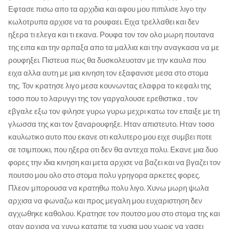
Εφτασε πισω απο τα αρχιδια και αφου μου πιπιλισε λιγο την
κωλοτρυπα αρχισε να τα ρουφαει. Ειχα τρελλαθει και δεν
ηξερα τι ελεγα και τι εκανα. Ρουφα τον τον ολο μωρη πουτανα
της ειπα και την αρπαξα απο τα μαλλια και την αναγκασα να με
ρουφηξει. Πιστευα πως θα δυσκολευοταν με την καυλα που
ειχα αλλα αυτη με μια κινηση τον εξαφανισε μεσα στο στομα
της. Τον κρατησε λιγο μεσα κουνωντας ελαφρα το κεφαλι της
τοσο που το λαρυγγι της τον γαργαλουσε ερεθιστικα , τον
εβγαλε εξω τον φιλησε γυρω γυρω μεχρι κατω τον επαιξε με τη
γλωσσα της και τον ξαναρουφηξε. Ηταν απιστευτο. Ηταν τοσο
καυλωτικο αυτο που εκανε οτι καλυτερο μου ειχε συμβει ποτε
σε τσιμπουκι, που ηξερα οτι δεν θα αντεχα πολυ. Εκανε μια δυο
φορες την ιδια κινηση και μετα αρχισε να βαζει και να βγαζει τον
πουτσο μου ολο στο στομα πολυ γρηγορα αρκετες φορες.
Πλεον μπορουσα να κρατηθω πολυ λιγο. Χυνω μωρη ψωλα
αρχισα να φωναζω και προς μεγαλη μου ευχαριστηση δεν
αγχωθηκε καθολου. Κρατησε τον πουτσο μου στο στομα της και
οταν αρχισα να χυνω καταπιε τα χυσια μου χωρις να χασει