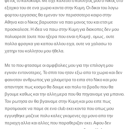
φετος το καλοκαιρι. Με ειχε καλεσει ο κολλητος μου ο Νικος στο
εξοχικο του σε ενα χωριο κοντα στην Κυμη. Οι δικοι του λογω
φορτου εργασιας θα εμεναν τον περισσοτερο καιρο στην
Αθηνα και ο Νικος βαρυοταν να παει μονος του και ετσι με
προσκαλεσε. Η ιδεα να παω στην Κυμη για διακοπες δεν μου
πολυαρεσε (ουτε που ηξερα που ειναι η Κυμη) , ομως , ουτε
πολλα φραγκα για καπου αλλου ειχα, ουτε να χαλασω το
χατηρι του κολλητου μου ήθελα.
Με το που φτασαμε οι αμφιβολιες μου για την επιλογη μου
εγιναν εντονοτερες. Το σπιτι του ηταν εξω απο το χωριο και δεν
φαινοταν ανθρωπος για χιλιομετρα το ειπα στο Νικο και μου
απαντησε πως κοσμο θα δουμε και πολυ το βραδυ που θα
βγουμε καθως και την αλλη μερα που θα πηγαιναμε για μπανιο.
Τον ρωτησα αν θα βγαιναμε στην Κυμη και μου ειπε πως
προτιμουσε να παμε σε ενα club εκει κοντα που οπως μου
εγγυηθηκε μαζευε πολυ καλες γκομενες οχι μονο απο την
περιοχη αλλα και αλλες που παραθεριζαν εκει. Αφου δεν