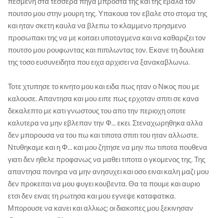
πεσμενη στα τεσσερα πηγα μπροστα της και της εβαλα τον
πουτσο μου στην μουρη της. Υπακουα τον εβαλε στο στομα της
και ηταν σκετη καυλα να βλεπω το κλαμμενο πρησμενο
προσωπακι της να με κοιταει υποταγμενα και να καθαριζει τον
πουτσο μου ρουφωντας και πιπιλωντας τον. Εκανε τη δουλεια
της τοσο ευσυνειδητα που ειχα αρχισει να ξανακαβλωνω.
Τοτε χτυπησε το κινητο μου και ειδα πως ηταν ο Νικος που με
καλουσε. Απαντησα και μου ειπε πως ερχοταν σπιτι σε κανα
δεκαλεπτο με κατι γνωστους του απο την περιοχη οποτε
καλυτερα να μην εβλεπαν την Φ... εκει. Στεναχωρηθηκα αλλα
δεν μπορουσα να του πω και τιποτα σπιτι του ηταν αλλωστε.
Ντυθηκαμε και η Φ... και μου ζητησε να μην πω τιποτα πουθενα
γιατι δεν ηθελε προφανως να μαθει τιποτα ο γκομενος της. Της
απαντησα πονηρα να μην ανησυχει και οσο ειναι καλη μαζι μου
δεν προκειται να μου φυγει κουβεντα. Θα τα πουμε και αυριο
ετσι δεν ειναι; τη ρωτησα και μου εγνεψε καταφατικα.
Μπορουσε να κανει και αλλιως; οι διακοπες μου ξεκινησαν