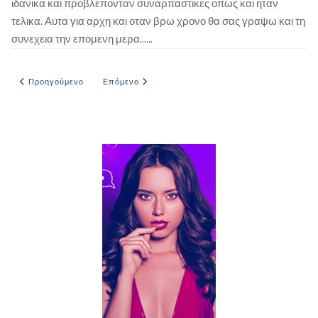
ιδανικα και προβλεπονταν συναρπαστικες οπως και ηταν
τελικα. Αυτα για αρχη και οταν βρω χρονο θα σας γραψω και τη
συνεχεια την επομενη μερα......
Προηγούμενο άρθρο: Η ΠΕΘΕΡΑ ΚΑΙ ΟΙ ΦΙΛΕΣ ΤΗΣ
Επόμενο άρθρο: ΜΙΑ ΒΡΑΔΙΑ ΜΟΝΑΔΙΚΗ
Προηγούμενο
Επόμενο