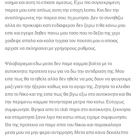
νοημα και αυτη το επιασε αμεσως. Εχω πιο συγκεκριμενη
παρεα μου ειπε απλως αυτη την εποχη λειπει. Και δεν την
αναπληρωνεις την παρεα σου; τη ρωτησα. Δεν το συνηθιζω
αλλα αν προκυψει κατι ενδιαφερον δεν ξερω τι θα κανω μου
ειπε και εγειρε δηθεν πανω μου τοσο που το δεξιο της χερι
χαιδεψε απαλα και καλα τυχαια τον πουτσο μου ο οποιος
αρχισε να σκληραινει με γρηγορους ρυθμους.
Ψιλοβαριεμαι εδω μεσα δεν παμε καμμια βολτα με το
αυτοκινητο; προτεινα εγω για να δω την αντιδραση της. Μου
ειπε πως θα το ηθελε αλλα δεν ηθελε να μας δουν να φευγουμε
μαζι γιατι την ήξεραν καθως και το αγορι της. Ζητησα τα κλειδια
απο το Νικο και της ειπα πως θα βγω εξω στο αυτοκινητο και θα
την περιμενω καμμια πενηνταρια μετρα πιο κατω. Ευτυχως
συμφωνησε. Βγηκα απο το club πηγα στο αυτοκινητο, ξεκινησα
και σταματησα ξανα λιγο πιο κατω οπως ειχαμε συμφωνησει.
Θα της προτεινα να παμε σπιτι του Νικου και παρακαλαγα
μεσα μου να μην φερει αντιρρηση. Μετα απο κανα δεκαλεπτο