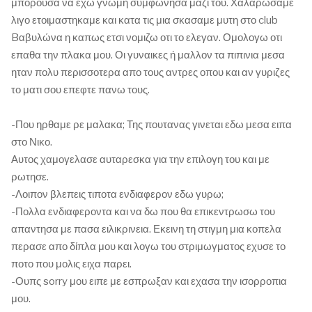
μπορουσα να εχω γνωμη συμφωνησα μαζι του. Χαλαρωσαμε
λιγο ετοιμαστηκαμε και κατα τις μια σκασαμε μυτη στο club
Bαβυλώνα η καπως ετσι νομιζω οτι το ελεγαν. Ομολογω οτι
επαθα την πλακα μου. Οι γυναικες ή μαλλον τα πιπινια μεσα
ηταν πολυ περισσοτερα απο τους αντρες οπου και αν γυριζες
το ματι σου επεφτε πανω τους.
-Που ηρθαμε ρε μαλακα; Της πουτανας γινεται εδω μεσα ειπα
στο Νικο.
Αυτος χαμογελασε αυταρεσκα για την επιλογη του και με
ρωτησε.
-Λοιπον βλεπεις τιποτα ενδιαφερον εδω γυρω;
-Πολλα ενδιαφεροντα και να δω που θα επικεντρωσω του
απαντησα με πασα ειλικρινεια. Εκεινη τη στιγμη μια κοπελα
περασε απο δίπλα μου και λογω του στριμωγματος εχυσε το
ποτο που μολις ειχα παρει.
-Ουπς sorry μου ειπε με εσπρωξαν και εχασα την ισορροπια
μου.