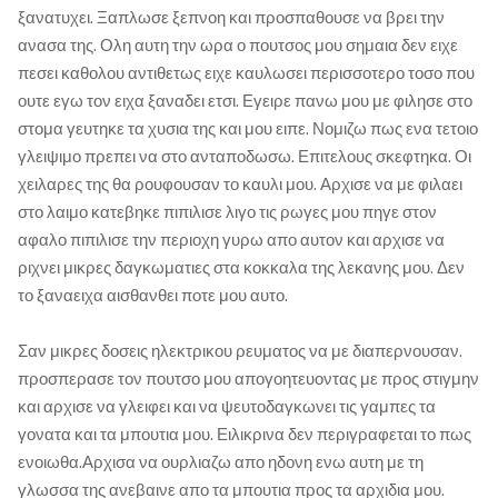
ξανατυχει. Ξαπλωσε ξεπνοη και προσπαθουσε να βρει την
ανασα της. Ολη αυτη την ωρα ο πουτσος μου σημαια δεν ειχε
πεσει καθολου αντιθετως ειχε καυλωσει περισσοτερο τοσο που
ουτε εγω τον ειχα ξαναδει ετσι. Εγειρε πανω μου με φιλησε στο
στομα γευτηκε τα χυσια της και μου ειπε. Νομιζω πως ενα τετοιο
γλειψιμο πρεπει να στο ανταποδωσω. Επιτελους σκεφτηκα. Οι
χειλαρες της θα ρουφουσαν το καυλι μου. Αρχισε να με φιλαει
στο λαιμο κατεβηκε πιπιλισε λιγο τις ρωγες μου πηγε στον
αφαλο πιπιλισε την περιοχη γυρω απο αυτον και αρχισε να
ριχνει μικρες δαγκωματιες στα κοκκαλα της λεκανης μου. Δεν
το ξαναειχα αισθανθει ποτε μου αυτο.
Σαν μικρες δοσεις ηλεκτρικου ρευματος να με διαπερνουσαν.
προσπερασε τον πουτσο μου απογοητευοντας με προς στιγμην
και αρχισε να γλειφει και να ψευτοδαγκωνει τις γαμπες τα
γονατα και τα μπουτια μου. Ειλικρινα δεν περιγραφεται το πως
ενοιωθα.Αρχισα να ουρλιαζω απο ηδονη ενω αυτη με τη
γλωσσα της ανεβαινε απο τα μπουτια προς τα αρχιδια μου.