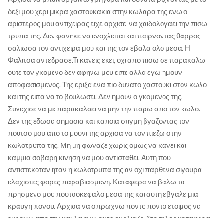
δεξι μου χερι μικρα χαστουκακια στην κωλαρα της ενω ο
αριστερος μου αντιχειρας ειχε αρχισει να χαιδολογαει την πισω
τρυπα της. Δεν φανηκε να ενοχλειται και παιρνοντας θαρρος
σαλιωσα τον αντιχειρα μου και της τον εβαλα ολο μεσα. Η
Φαλιτσα αντεδρασε.Τι κανεις εκει, οχι απο πισω σε παρακαλω
ουτε τον γκομενο δεν αφηνω μου ειπε αλλα εγω ημουν
αποφασισμενος. Της εριξα ενα πιο δυνατο χαστουκι στον κωλο
και της ειπα να το βουλωσει. Δεν ημουν ο γκομενος της.
Συνεχισε να με παρακαλαει να μην την παρω απο τον κωλο.
Δεν της εδωσα σημασια και καποια στιγμη βγαζοντας τον
πουτσο μου απο το μουνι της αρχισα να τον πιεζω στην
κωλοτρυπα της. Μη μη φωναζε χωρις ομως να κανει και
καμμια σοβαρη κινηση να μου αντισταθει. Αυτη που
αντιστεκοταν ηταν η κωλοτρυπα της αν οχι παρθενα σιγουρα
ελαχιστες φορες παραβιασμενη. Καταφερα να βαλω το
πρησμενο μου πουτσοκεφαλο μεσα της και αυτη εβγαλε μια
κραυγη πονου. Αρχισα να σπρωχνω ποντο ποντο ετοιμος να