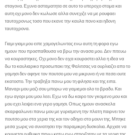
σταγονα. Εχυνα ασταματητα σε αυτο το υπεροχο στομα και
αυτη οχι μονο δεν κωλωσε αλλα συνεχιζε να με ρουφαει
ταυτοχρονως τοσο που εκανε την καυλα πονο και ηδονη
ταυτοχρονα.
Γιαμι γιαμι μου ειπε χαμογελωντας ενω αυτη τη φορα εγω
ημουν που προσπαθουσα να βρω την ανασα μου. Δεν πιτευω
να κουραστηκες. Οχι μονο δεν ειχα κουραστει αλλα η ιδεα να
δω το καυλιαρικο προσωπακι της Φαλιτσας να ουρλιαζει απο το
γαμησι δεν αφηνε τον πουτσο μου να μικρυνει ή να πεσει ουτε
εκατοστο. Την τραβηξα πανω μου τη φιλησα και της ειπα.
Μαναρι μου μαζι σου μπορω να γαμιεμαι ολο το βραδυ. Και
εγω αγορι μου μου λεει. Εχω να δω καιρο τον γκομενο μου και
μου εχει λειψει ενα γερο γαμησι. Οπως ημουν ανασκελα
σκαρφαλωνει πανω μου με γυρισμενη την πλατη παιρνει τον
πουτσο μου στα χερια της και τον οδηγει στο μουνι της. Μπηκε
μεσα χωρις να συνατησει την παραμικρη δυσκολια. Αρχισε να
κουνιεται ρυθμικα πανω κατω ενω στηριζοταν με τα χερια της