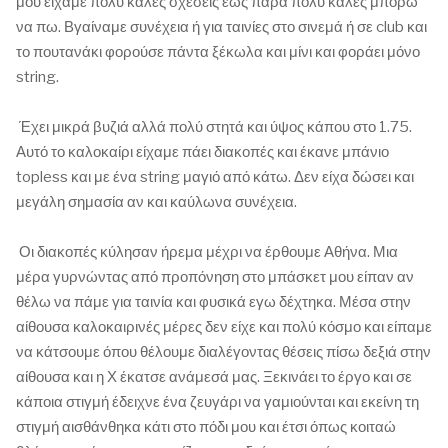
μου είχαμε πολύ καλές σχέσεις έως πάρα πολύ καλές μπορώ
να πω. Βγαίναμε συνέχεια ή για ταινίες στο σινεμά ή σε club και
το πουτανάκι φορούσε πάντα ξέκωλα και μίνι και φοράει μόνο
string.
Έχει μικρά βυζιά αλλά πολύ στητά και ύψος κάπου στο 1.75.
Αυτό το καλοκαίρι είχαμε πάει διακοπές και έκανε μπάνιο
topless και με ένα string μαγιό από κάτω. Δεν είχα δώσει και
μεγάλη σημασία αν και καύλωνα συνέχεια.
Οι διακοπές κύλησαν ήρεμα μέχρι να έρθουμε Αθήνα. Μια
μέρα γυρνώντας από προπόνηση στο μπάσκετ μου είπαν αν
θέλω να πάμε για ταινία και φυσικά εγω δέχτηκα. Μέσα στην
αίθουσα καλοκαιρινές μέρες δεν είχε και πολύ κόσμο και είπαμε
να κάτσουμε όπου θέλουμε διαλέγοντας θέσεις πίσω δεξιά στην
αίθουσα και η Χ έκατσε ανάμεσά μας. Ξεκινάει το έργο και σε
κάποια στιγμή έδειχνε ένα ζευγάρι να γαμιούνται και εκείνη τη
στιγμή αισθάνθηκα κάτι στο πόδι μου και έτσι όπως κοιταώ