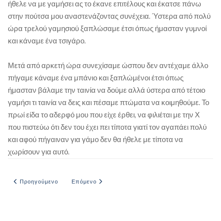
ήθελε να με γαμήσει ας το έκανε επιτέλους και έκατσε πάνω
στην πούτσα μου αναστενάζοντας συνέχεια. Ύστερα από πολύ
ώρα τρελού γαμησιού ξαπλώσαμε έτσι όπως ήμασταν γυμνοί
και κάναμε ένα τσιγάρο.
Μετά από αρκετή ώρα συνεχίσαμε ώσπου δεν αντέχαμε άλλο
πήγαμε κάναμε ένα μπάνιο και ξαπλώμένοι έτσι όπως
ήμασταν βάλαμε την ταινία να δούμε αλλά ύστερα από τέτοιο
γαμήσι τι ταινία να δεις και πέσαμε πτώματα να κοιμηθούμε. Το
πρωί είδα το αδερφό μου που είχε έρθει, να φιλιέται με την Χ
που πιστεύω ότι δεν του έχει πει τίποτα γιατί τον αγαπάει πολύ
και αφού πήγαιναν για γάμο δεν θα ήθελε με τίποτα να
χωρίσουν για αυτό.
Προηγούμενο άρθρο: ΠΡΟΣΦΑΤΑ ΜΥΗΜΕΝΗ ΣΤΟ ΣΕΞ
Επόμενο άρθρο: ΠΡΩΤΟΓΝΩΡΗ ΕΜΠΕΙΡΙΑ ΜΕ ΔΥΟ
Προηγούμενο
Επόμενο