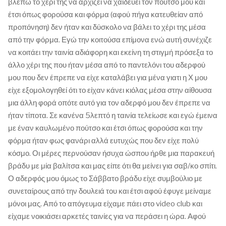
βλέπω το χέρι της να αρχίζει να χαιδεύει τον πούτσο μου και
έτσι όπως φορούσα και φόρμα (αφού πήγα κατευθείαν από
προπόνηση) δεν ήταν και δύσκολο να βάλει το χέρι της μέσα
από την φόρμα. Εγώ την κοιτούσα επίμονα ενώ αυτή συνέχιζε
να κοιτάει την ταινία αδιάφορη και εκείνη τη στιγμή πρόσεξα το
άλλο χέρι της που ήταν μέσα από το παντελόνι του αδερφού
μου που δεν έπρεπε να είχε καταλάβει για μένα γιατι η Χ μου
είχε εξομολογηθεί ότι το είχαν κάνει κιόλας μέσα στην αίθουσα
μια άλλη φορά οπότε αυτό για τον αδερφό μου δεν έπρεπε να
ήταν τίποτα. Σε κανένα 5λεπτό η ταινία τελείωσε και εγώ έμεινα
με έναν καυλωμένο πούτσο και έτσι όπως φορούσα και την
φόρμα ήταν φως φανάρι αλλά ευτυχώς που δεν είχε πολύ
κόσμο. Οι μέρες περνούσαν ήσυχα ώσπου ήρθε μια παρακευή
βράδυ με μία βαλίτσα και μας είπε ότι θα μείνει για σαβ/κο σπίτι.
Ο αδερφός μου όμως το Σάββατο βράδυ είχε συμβούλιο με
συνεταίρους από την δουλειά του και έτσι αφού έφυγε μείναμε
μόνοι μας. Από το απόγευμα είχαμε πάει στο video club και
είχαμε νοικιάσει αρκετές ταινίες για να περάσει η ώρα. Αφού