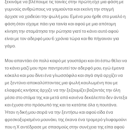
ξεκινάμε να βλέπουμε τις ταινίες στην πρώτη είχε μια φάση με
γυμνούς ανθρώπους να γαμιούνται και εκείνη την στιγμή
άρχισε να χαιδεύει την ψωλή μου. Εμένα μου ήρθε στο μυαλό η
φάση όταν είχαμε πάει για ταινία και αφού με μια απότομη
κίνηση την σταμάτησα την ρώτησα γιατί το κάνει αυτό αφού
είναι με τον αδερφό μου 6 χρόνια τώρα και θα πήγαιναν για
γάμο.
Μου απαντάει ότι πολύ καιρό με γουστάρει και ότι έστω θέλει να
το κάνει μαζί μου πριν παντρευτεί τον αδερφό μου, εγώ έμεινα
κόκαλο και μου δίνει ένα γλωσσόφιλο και σιγά σιγά αρχίζει να
με ξεντύνει αποκαλύπτοντας μια ψωλή καυλωμένη που με
ελαφριές κινήσεις άρχιζε να την ξεζουμίζει βαζοντάς την όλη
μέσα στο στόμα της και μετά από κανένα δεκάλεπτο δεν άντεξα
και έχυσα στο πρόσωπό της και τα κατάπιε όλα η πουτάνα.
Ήταν η δική μου σειρά να την ξεντήσω και αφού είδα ένα
φρεσκοξυρισμένο μουνάκι, της έκανα ένα τρομερό γλυφομούνι
που η Χ αντέδρασε με σπασμούς στην συνέχεια της είπα αφού