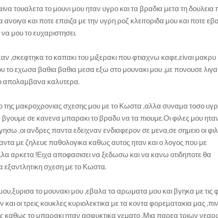
να τουαλετα το μουνι μου ηταν υγρο και τα βραδια μετα τη δουλεια
 ανοιγα και ποτε επαιζα με την υγρη ροζ κλειτοριδα μου και ποτε εβ
να μου το ευχαριστησει.
ν ,σκεφτηκα το καπακι του μιξερακι που φτιαχνω καφε,είναι μακρυ 
ου το εχωσα βαθια βαθια μεσα εξω στο μουνακι μου ,με πονουσε λιγακ
το απολαμβανα καλυτερα.
 της μακροχρονιας σχεσης μου με το Κωστα ,αλλα συναμα τοσο υγρ
 βγουμε σε κανενα μπαρακι το βραδυ να τα πιουμε.Οι φιλες μου ηταν 
ησω ,οι ανδρες παντα εδειχναν ενδιαφερον σε μενα,σε σημειο οι φι
αντα με ζηλευε παθολογικα καθως αυτος ηταν και ο λογος που με
α αρκετα !Ειχα αποφασισει να ξεδωσω και να κανω οτιδηποτε θα
 εξαντλητικη σχεση με το Κωστα.
υ,ξυρισα το μουνακι μου ,εβαλα τα αρωματα μου και βγηκα με τις φ
και οι τρεις κουκλες κυριολεκτικα με τα κοντα φορεματακια μας ,πι
μας καθως το μπαρακι ηταν ασφυκτικα γεματο .Μια παρεα τριων νεα