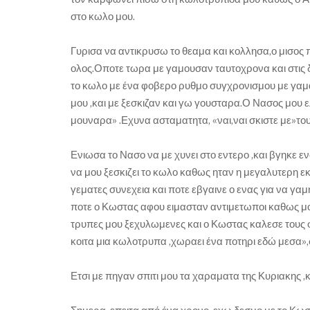
στο κωλο μου.
Γυρισα να αντικρυσω το θεαμα και κολλησα,ο μισος 
ολος.Οποτε τωρα με γαμουσαν ταυτοχρονα και στις 
το κωλο με ένα φοβερο ρυθμο συγχρονισμου με γαμ
μου ,και με ξεσκιζαν και γω γουσταρα.Ο Νασος μου ε
μουναρα» .Εχυνα ασταματητα, «ναι,ναι σκιστε με»του
Ενιωσα το Νασο να με χυνει στο εντερο ,και βγηκε ε
να μου ξεσκιζει το κωλο καθως ηταν η μεγαλυτερη εκ
γεματες συνεχεια και ποτε εβγαινε ο ενας για να γαμ
ποτε ο Κωστας αφου ειμασταν αντιμετωποι καθως μο
τρυπες μου ξεχυλωμενες και ο Κωστας καλεσε τους φ
κοιτα μια κωλοτρυπα ,χωραει ένα ποτηρι εδώ μεσα»,
Ετσι με πηγαν σπιτι μου τα χαραματα της Κυριακης 