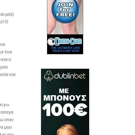
αι μαζι
ε! Ο
και
με ένα
 και ο
 μου
ωστα και
αι γω
κοιταγα
νω στον
να μου
λος του