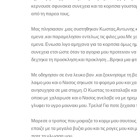
κερνουσε σφυνακια συνεχεια και τα κοριτσια γουστα
από τη παρεα τους.
Μας πλησιασαν ,μας συστηθηκαν Κωστας,Αντωνης και
εμενα ,και παραμελησαν εντελως τις φιλες μου.Με χο
εμενα. Ενιωσα λιγο αμηχανα για τα κοριτσια όμως
συνεχεια ετσι ώστε όταν τα αγορια μου προτειναν να 
δεχτηκα τη προσκληση και προκληση ...Βρηκα μια φτη
Με οδηγησαν σε ένα λευκο βαν ,και ξεκινησαμε τη 
λαιμο μου και ο Νασος σηκωσε το φορεμα μου και χα
ανησυχησα σε μια στιγμη .Ο Κωστας το καταλαβε και
οποιο με χαλαρωσε και ο Νασος ανελαβε να με ηρεμη
γλυφει το υγρο μουνακι μου .Τρελα! Για ποτε ξεχασα 
Μαρεσε ο τροπος που μοιραζα το κορμι μου σαυτους
επαιζε με τα μεγαλα βυζια μου και τις ρογες μου και
ποτε τη γλωσσα μου.