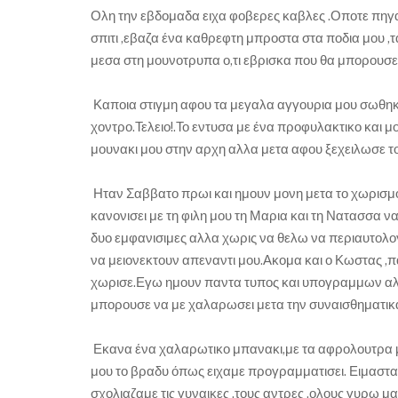
Ολη την εβδομαδα ειχα φοβερες καβλες .Οποτε πηγαι
σπιτι ,εβαζα ένα καθρεφτη μπροστα στα ποδια μου ,τα
μεσα στη μουνοτρυπα ο,τι εβρισκα που θα μπορουσε 
Καποια στιγμη αφου τα μεγαλα αγγουρια μου σωθηκα
χοντρο.Τελειο!.Το εντυσα με ένα προφυλακτικο και μ
μουνακι μου στην αρχη αλλα μετα αφου ξεχειλωσε 
Ηταν Σαββατο πρωι και ημουν μονη μετα το χωρισμο
κανονισει με τη φιλη μου τη Μαρια και τη Νατασσα να
δυο εμφανισιμες αλλα χωρις να θελω να περιαυτολογ
να μειονεκτουν απεναντι μου.Ακομα και ο Κωστας ,π
χωρισε.Εγω ημουν παντα τυπος και υπογραμμων αλλ
μπορουσε να με χαλαρωσει μετα την συναισθηματικα
Εκανα ένα χαλαρωτικο μπανακι,με τα αφρολουτρα μο
μου το βραδυ όπως ειχαμε προγραμματισει. Ειμασταν 
σχολιαζαμε τις γυναικες ,τους αντρες ,ολους γυρω 