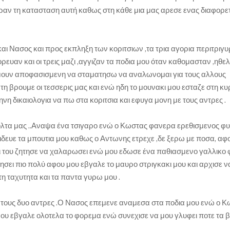
ραν τη κατασταση αυτή καθως στη κάθε μια μας αρεσε ενας διαφορε
 Νασος και προς εκπληξη των κοριτσιων ,τα τρια αγορια περιτριγυ
ρευαν και οι τρεις μαζι ,αγγιζαν τα ποδια μου όταν καθομασταν ,ηθε
 ημουν αποφασισμενη να σταματησω να αναλωνομαι για τους αλλους
τη βρουμε οι τεσσερις μας και ενώ ηδη το μουνακι μου εσταζε στη κυρ
νη δικαιολογια να πω στα κοριτσια και εφυγα μονη με τους αντρες .
βολτα μας ..Αναψα ένα τσιγαρο ενώ ο Κωστας φανερα ερεθισμενος φυ
ιδευε τα μπουτια μου καθως ο Αντωνης ετρεχε ,δε ξερω με ποσα, αφ
 του ζητησε να χαλαρωσει ενώ μου εδωσε ένα παθιασμενο γαλλικο φ
σει πιο πολύ αφου μου εβγαλε το μαυρο στριγκακι μου και αρχισε ν
τη ταχυτητα και τα παντα γυρω μου .
 τους δυο αντρες .Ο Νασος επεμενε αναμεσα στα ποδια μου ενώ ο 
 μου εβγαλε ολοτελα το φορεμα ενώ συνεχισε να μου γλυφει ποτε τα β