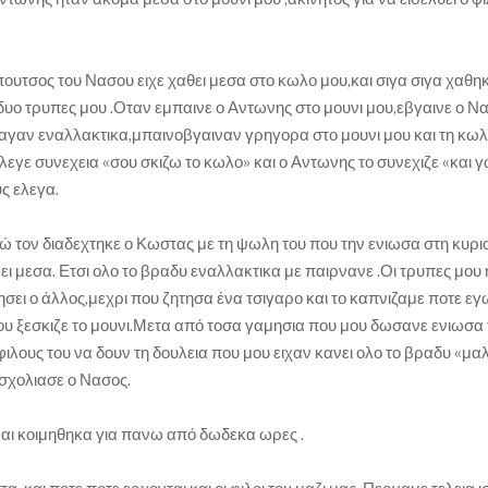
πουτσος του Νασου ειχε χαθει μεσα στο κωλο μου,και σιγα σιγα χαθη
δυο τρυπες μου .Οταν εμπαινε ο Αντωνης στο μουνι μου,εβγαινε ο Ν
αγαν εναλλακτικα,μπαινοβγαιναν γρηγορα στο μουνι μου και τη κω
λεγε συνεχεια «σου σκιζω το κωλο» και ο Αντωνης το συνεχιζε «και γ
ς ελεγα.
νώ τον διαδεχτηκε ο Κωστας με τη ψωλη του που την ενιωσα στη κυρι
ει μεσα. Ετσι ολο το βραδυ εναλλακτικα με παιρνανε .Οι τρυπες μου
ησει ο άλλος,μεχρι που ζητησα ένα τσιγαρο και το καπνιζαμε ποτε εγ
υ ξεσκιζε το μουνι.Μετα από τοσα γαμησια που μου δωσανε ενιωσα 
ιλους του να δουν τη δουλεια που μου ειχαν κανει ολο το βραδυ «μ
σχολιασε ο Νασος.
,και κοιμηθηκα για πανω από δωδεκα ωρες .