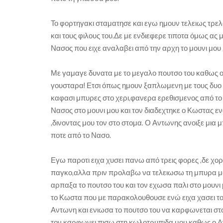
Το φορτηγακι σταματησε και εγω ημουν τελειως τρελ
και τους φιλους του.Δε με ενδιεφερε τιποτα όμως ας
Νασος που ειχε αναλαβει από την αρχη το μουνι μου ,
Με γαμαγε δυνατα με το μεγαλο πουτσο του καθως ο 
γουσταρα! Ετσι όπως ημουν ξαπλωμενη με τους δυο 
καφασι μπυρες στο χερι,φανερα ερεθισμενος από το 
Νασος στο μουνι μου και τον διαδεχτηκε ο Κωστας 
,δινοντας μου τον στο στομα. Ο Αντωνης ανοιξε μια
ποτε από το Νασο.
Εγω παροτι ειχα χυσει πανω από τρεις φορες ,δε χο
παγκο,αλλα πριν προλαβω να τελειωσω τη μπυρα μο
αρπαξα το πουτσο του και τον εχωσα παλι στο μουνι
το Κωστα που με παρακολουθουσε ενώ ειχα χασει τ
Αντωνη και ενιωσα το πουτσο του να καρφωνεται στ
τον καρφωνει πισω στη κωλοτρυπιδα μου καθως ο Αντ