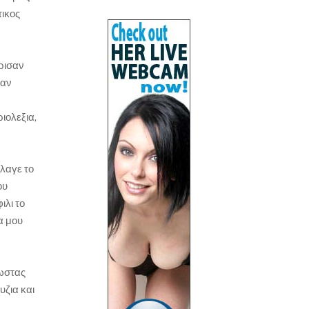
τικος
ρισαν
λαν
ιολεξια,
λαγε το
ου
ιλι το
α μου
Κωστας
υζια και