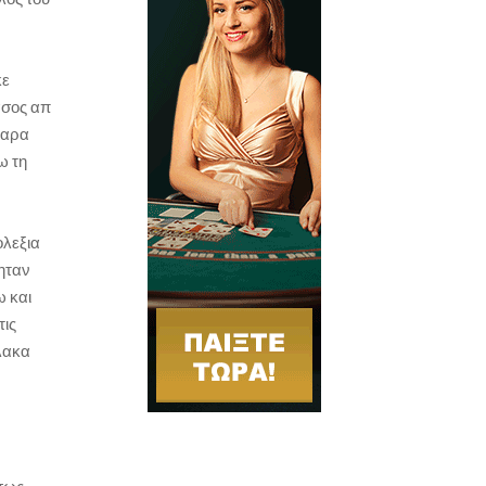
κε
ασος απ
λαρα
ω τη
ολεξια
 ηταν
ω και
τις
αλακα