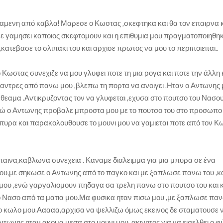
αμενη από καβλα! Μαρεσε ο Κωστας ,σκεφτηκα και θα τον επαιρνα κ
 με γαμησει καποιος σκεφτομουν και η επιθυμια μου πραγματοποιηθηκ
κατεβασε το σλιπακι του και αρχισε πρωτος να μου το περιποιειται..
Κωστας συνεχιζε να μου γλυφει ποτε τη μια ρογα και ποτε την άλλη 
αντρες από πανω μου ,βλεπω τη πορτα να ανοιγει .Ηταν ο Αντωνης 
θεαμα .Αντικρυζοντας τον να γλυφεται ,εχυσα στο πουτσο του Νασου
ενώ ο Αντωνης προβαλε μπροστα μου με το πουτσο του στο προσωπο
 μπυρα και παρακολουθουσε το μουνι μου να γαμιεται ποτε από τον Κ
ρταινα,καβλωνα συνεχεια . Καναμε διαλειμμα για μια μπυρα σε ένα
υ,με σηκωσε ο Αντωνης από το παγκο και με ξαπλωσε πανω του ,κ
 μου ,ενώ γαργαλιομουν πηδαγα σα τρελη πανω στο πουτσο του και 
ο Νασο από τα ματια μου.Μα φυσικα ηταν πισω μου ,με ξαπλωσε πα
ο κωλο μου.Ααααα,αρχισα να ψελλιζω όμως εκεινος δε σταματουσε 
ωνης ηταν ακομα μεσα στο μουνι μου ,ακινητος για να εισελθει ο φι