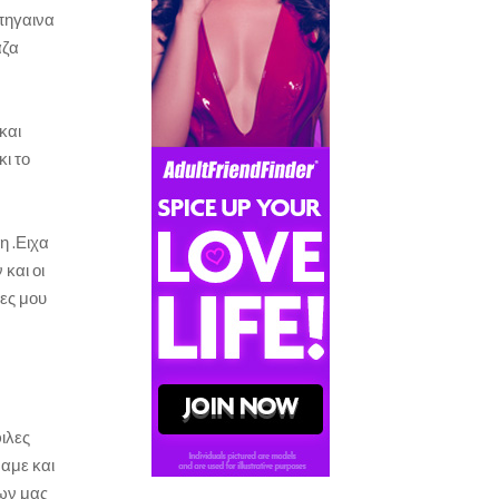
 πηγαινα
αζα
και
ι το
η .Ειχα
και οι
λες μου
ιλες
ναμε και
ρων μας