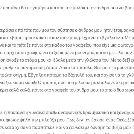
Σαν πουτάνα θα σε γαμήσω και άσε τον μαλάκα τον άνδρα σου να βόσκ
εράσει από τότε που μου τον σύστησε ο άνδρας μου, ήταν έτοιμος να
και κατέβασε προσεκτικά το καλτσόν μου, μέχρι να το βγάλει όλο. Με 
νε και το πέταξε πάνω στο κάδρο του γραφείου, που είχε μια φωτογ
ου, άρχισε να χουφτώνει το ξυρισμένο μουνί μου, και να με φιλά με 
εση ανοιξε το στόμα μου και έβαλε μέσα την γλώσσα του. Με το δεξί χ
ι ρυθμικά με γαμούσε μ’αυτά. Απίστευτη κάυλα Θεέ μου! Το μουνί μο
ρώτη στιγμή. Εβγαλε απότομα τα δάχτυλά του, και άρχισε να τα γλύ
 για ξέσκισμα είσαι!» Ο τρόπος που μου μιλούσε με καύλωνε ακόμη πι
ξέρει καλά καλά, πάνω στο γραφείο του άνδρα μου, το οποίο δυο ωρε
έχει η πουτάνα η γυναίκα σου!!» αναφώνησε θριαμβευτικά και ξαναχω
έρι σήκωσε ψηλά την μπλούζα μου. Πως δεν την έσκισε, ένας Θεός ξέρ
σε και άρχισε να πασπατεύει και να ζουλάει με δυναμη τα βυζιά μου.