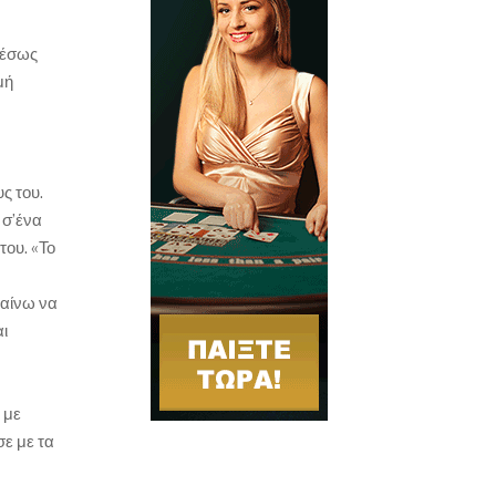
μέσως
μή
ς του.
 σ’ένα
του. «Το
βαίνω να
αι
 με
ε με τα