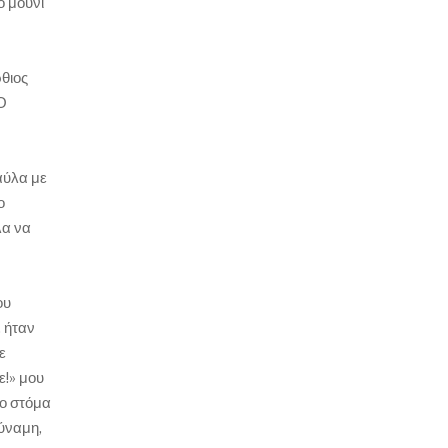
ο μουνί
ρθιος
 Ο
αύλα με
ο
λα να
ου
, ήταν
ε
ε!» μου
το στόμα
δύναμη,