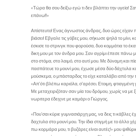
«Τώρα θα σου δείξω εγώ τι δεν βλάπτει την υγεία! 
επάνω!!»
Απίστευτο! Ενας άγνωστος άνδρας, δυο ώρες είχαν π
βιάσει! Εβγαλε τις γόβες μου, σήκωσε ψηλά το μίνι, 
έσκισε το στρινγκ που φορούσα, δυο κομμάτια το έκα
δικη μου με τον άνδρα μου. Σαν αγρίμι έπεσε πάνω μ
στο στόμα, στο λαιμό, στο αυτί μου. Με δύναμη και πί
πασπάτευε το μουνί μου, έχωσε μέσα δύο δάχτυλα κα
μούσκεμα, ο μπάσταρδος το είχε καταλάβει από την π
«Απ’ότι βλέπω καριόλα, σ’αρέσει. Ετοιμη, φτιαγμένη
Με μεταχειριζόταν σαν μία του δρόμου, χωρίς να με 
νωριτερα έδειχνε με καμάρι ο Γιώργος.
«Που’σαι κύριε γυμνασιάρχη μας, να δεις τι κάβλες 
δαχτυλα στο μουνί μου. Την ίδια στιγμή με το άλλο χ
πω κορμάρα μου, τι βυζάρες είναι αυτές!» μου ψιθύρι