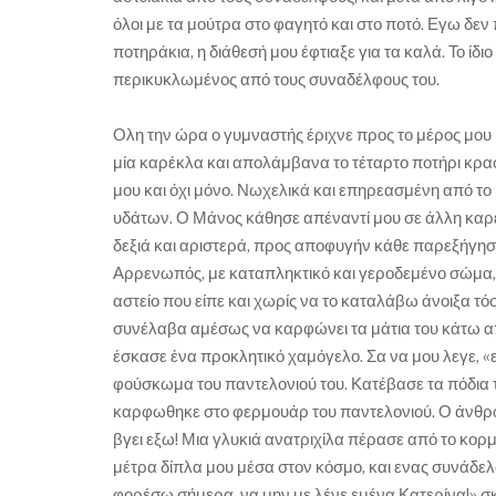
όλοι με τα μούτρα στο φαγητό και στο ποτό. Εγω δεν
ποτηράκια, η διάθεσή μου έφτιαξε για τα καλά. Το ί
περικυκλωμένος από τους συναδέλφους του.
Ολη την ώρα ο γυμναστής έριχνε προς το μέρος μου 
μία καρέκλα και απολάμβανα το τέταρτο ποτήρι κρασ
μου και όχι μόνο. Νωχελικά και επηρεασμένη από το
υδάτων. Ο Μάνος κάθησε απέναντί μου σε άλλη καρέκ
δεξιά και αριστερά, προς αποφυγήν κάθε παρεξήγηση
Αρρενωπός, με καταπληκτικό και γεροδεμένο σώμα, 
αστείο που είπε και χωρίς να το καταλάβω άνοιξα τ
συνέλαβα αμέσως να καρφώνει τα μάτια του κάτω από
έσκασε ένα προκλητικό χαμόγελο. Σα να μου λεγε, 
φούσκωμα του παντελονιού του. Κατέβασε τα πόδια του
καρφωθηκε στο φερμουάρ του παντελονιού. Ο άνθρωπος
βγει εξω! Μια γλυκιά ανατριχίλα πέρασε από το κορ
μέτρα δίπλα μου μέσα στον κόσμο, και ενας συνάδελφό
φορέσω σήμερα, να μην με λένε εμένα Κατερίνα!» σ