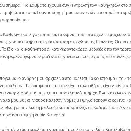
βόλι σήμερα. "Το Σάββατο έχουμε συγκέντρωση των καθηγητών στο σ
ου προβιβάστηκα σε Γυμνασιάρχη." μου ανακοινώνει το πρωί στο κρε
 η παρουσία μου.
. Κάθε λίγο και λιγάκι, πότε σε ταβέρνα, πότε στο σχολείο μαζεύονται
εις, χρηματιστήριο και η κατάσταση στο χώρο της Παιδείας. Οι πιο π
ο ίδιο και οι καθηγητριες. Κάτι γεροντοκόρες, μερικές από τον τρόπ
αντρεμένοι φέρνουν μαζί και τις γυναίκες τους, εγω τις πιο πολλές 
.
όγευμα, ο άνδρας μου άρχισε να ετοιμάζεται. Το κουστουμάκι του, τ
 του δέσω. Τις δυο φορές που τον είχα ακολουθήσει, είχα ντυθεί απ
σια γκαρνταρόμπα μου ο,τι πιο προκλητικό υπήρχε. Ενα κοκκινο στενό
γάλα μου βυζιά. Μαύρο καλτσόν, γόβες με ψηλά τακούνια και ένα κο
τίθεση με την λευκή μπλούζα και υπερτόνιζε τις βυζάρες μου. Λίγο 
ήριο και έτοιμη η κυρία Κατερίνα!
 ότι έχω τόσο καυλιάρα γυναίκα!" μου λέει και γελάει. Κατάλαβα ότι