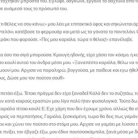
πετάχτηκαν μπροστά του. Εγλυφε, δάγκωνε, έβγαλε τα δάχτυλα από τ
χωσε ανάμεσά τους το πρόσωπό του.
τι θέλεις να σου κάνω;» μου λέει με επιτακτικό ύφος και σηκώνεται ό
τελόνι, κατέβασε το φερμουάρ και μετά ως τα γόνατα το παντελόνι.
εράκι που φορούσε. «Πες μου καριόλα, τώρα τι θέλεις!» επανέλαβε.
α όσο πιο σιγά μπορούσα. Κραυγή ηδονής, είχα χάσει τον κόσμο, η κ
 το καυλί αυτού του άνδρα μέσα μου. «Ξαναπέστο καριόλα, θέλω να τ
ο μουνί μου. Αρχισα να παραληρώ, βογγούσα, με παίδευε και εγω ήθε
ους. Δώσε μου τον πούτσο σου!!!»
 πετάει έξω. Τέτοιο πράγμα δεν είχα ξαναδεί! Καλά δεν το συζητάω, τ
 των κατά καιρούς εραστών μου λίγο πολύ ήταν φυσιολογικά. Τούτο δω
αριόλα τέτοιο καυλί; Ε; Εχε χάρη που δεν έχουμε χρόνο, αλλιώς θα σ
πορείς να περπατήσεις. Γαμιόλα, ξεσκισμένη, τωρα θα δεις πως γαμάν
μου και χώνει τον πούτσο στο στόμα μου. Αρχισε να γαμάει με λύσσα 
με πνίξει, τον έβγαζε έξω, μου έδινε πουτσοσκάμπιλα, ξανά μέσα με 