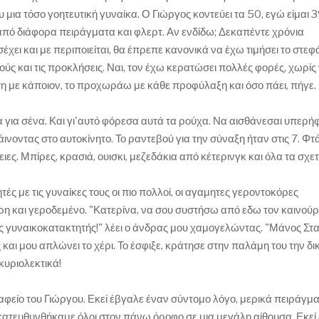
μια τόσο γοητευτική γυναίκα. Ο Γιώργος κοντεύει τα 50, εγώ είμαι 3
από διάφορα πειράγματα και φλερτ. Αν ενδίδω; Δεκαπέντε χρόνια
χει και με περιποιείται, θα έπρεπε κανονικά να έχω τιμήσει το στεφ
ύς και τις προκλήσεις. Ναι, τον έχω κερατώσει πολλές φορές, χωρίς
άση με κάποιον, το προχωράω με κάθε προφύλαξη και όσο πάει, πήγε.
α για σένα. Και γι'αυτό φόρεσα αυτά τα ρούχα. Να αισθάνεσαι υπερ
πάινοντας στο αυτοκίνητο. Το ραντεβού για την σύναξη ήταν στις 7. Φ
ες. Μπίρες, κρασιά, ουισκι, μεζεδάκια από κέτερινγκ και όλα τα σχετ
ές με τις γυναίκες τους οι πιο πολλοί, οι αγαμητες γεροντοκόρες
ρη και γεροδεμένο. "Κατερίνα, να σου συστήσω από εδω τον καινούρ
ς γυναικοκατακτητής!" λέει ο άνδρας μου χαμογελώντας. "Μάνος Στα
και μου απλώνει το χέρι. Το έσφιξε, κράτησε στην παλάμη του την δι
κυριολεκτικά!
είο του Γιώργου. Εκεί έβγαλε έναν σύντομο λόγο, μερικά πειράγμα
 κατευθυνθήκαμε όλοι στον πάνω όροφο σε μια μεγάλη αίθουσα. Εκεί