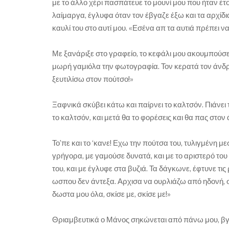
με το άλλο χέρι πασπάτευε το μουνί μου που ήταν έτ
λαίμαργα, έγλυφα όταν τον έβγαζε έξω και τα αρχίδια 
καυλί του στο αυτί μου. «Εσένα απ τα αυτιά πρέπει να
Με ξανάριξε στο γραφείο, το κεφάλι μου ακουμπούσε
μωρή γαμιόλα την φωτογραφία. Τον κερατά τον άνδρα
ξευτιλίσω στον πούτσο!»
Ξαφνικά σκύβει κάτω και παίρνει το καλτσόν. Πιάνει 
το καλτσόν, και μετά θα το φορέσεις και θα πας στον
Το’πε και το ‘κανε! Εχω την πούτσα του, τυλιγμένη με
γρήγορα, με γαμούσε δυνατά, και με το αριστερό το
του, και με έγλυφε στα βυζιά. Τα δάγκωνε, έφτυνε τ
ωσπου δεν άντεξα. Αρχισα να ουρλιάζω από ηδονή, 
δωστα μου όλα, σκίσε με, σκίσε με!»
Θριαμβευτικά ο Μάνος σηκώνεται από πάνω μου, βγάζ