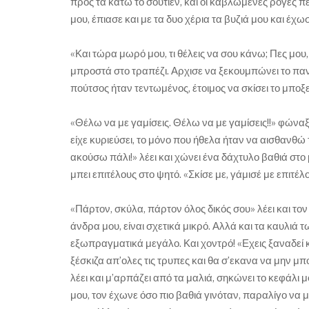
προς τα κάτω το σουτιέν, και οι καβλωμένες ρόγες 
μου, έπιασε και με τα δυο χέρια τα βυζιά μου και έ
«Και τώρα μωρό μου, τι θέλεις να σου κάνω; Πες μου, 
μπροστά στο τραπέζι. Αρχισε να ξεκουμπώνει το παν
πούτσος ήταν τεντωμένος, έτοιμος να σκίσει το μποξ
«Θέλω να με γαμίσεις. Θέλω να με γαμίσεις!!» φώναξ
είχε κυριεύσει, το μόνο που ήθελα ήταν να αισθανθώ
ακούσω πάλι!» λέει και χώνει ένα δάχτυλο βαθιά στ
μπει επιτέλους στο ψητό. «Σκίσε με, γάμισέ με επιτέλ
«Πάρτον, σκύλα, πάρτον όλος δικός σου» λέει και τον
άνδρα μου, είναι σχετικά μικρό. Αλλά και τα καυλιά
εξωπραγματικά μεγάλο. Και χοντρό! «Εχεις ξαναδεί κ
ξέσκιζα απ’ολες τις τρυπες και θα σ’εκανα να μην μ
λέει και μ’αρπάζει από τα μαλιά, σηκώνει το κεφάλι 
μου, τον έχωνε όσο πιο βαθιά γινόταν, παραλίγο να 