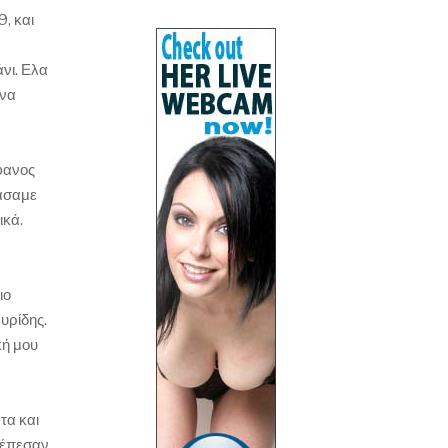
9, και
άνι. Ελα
 να
ήφανος
τάσαμε
ικά.
ιο
υρίδης.
κή μου
τα και
 έπεσαν