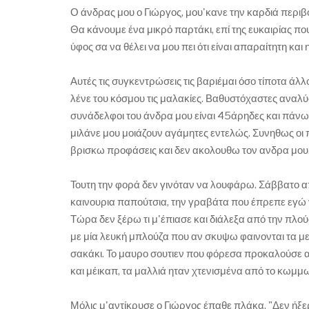
Ο άνδρας μου ο Γιώργος, μου'κανε την καρδιά περι
Θα κάνουμε ένα μικρό παρτάκι, επί της ευκαιρίας π
ύφος σα να θέλει να μου πει ότι είναι απαραίτητη και
Αυτές τις συγκεντρώσεις τις βαριέμαι όσο τίποτα άλλο
λένε του κόσμου τις μαλακίες. Βαθυστόχαστες αναλύσ
συνάδελφοι του άνδρα μου είναι 45άρηδες και πάνω. Τ
μιλάνε μου μοιάζουν αγάμητες εντελώς. Συνηθως οι π
βρισκω προφάσεις και δεν ακολουθω τον ανδρα μου
Τουτη την φορά δεν γινόταν να λουφάρω. Σάββατο απ
καινουρια παπούτσια, την γραβάτα που έπρεπε εγώ να
Τώρα δεν ξέρω τι μ'έπιασε και διάλεξα από την πλού
με μία λευκή μπλούζα που αν σκυψω φαινονται τα με
σακάκι. Το μαυρο σουτιεν που φόρεσα προκαλούσε αν
και μέικαπ, τα μαλλιά ηταν χτενισμένα από το κωμμωτ
Μόλις μ'αντίκρυσε ο Γιώργος έπαθε πλάκα. "Δεν ήξερα