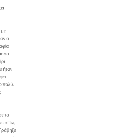
ει
 με
μανία
ραφία
λύσσα
έρι
υ ήταν
φει.
ο πολύ.
ς
σε τα
ει. «Πω,
 Τράβηξε