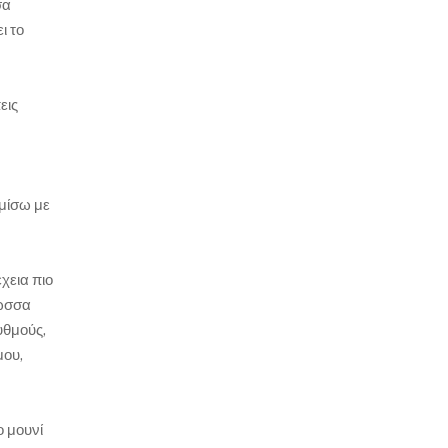
σα
ι το
εις
αμίσω με
έχεια πιο
λώσσα
υθμούς,
μου,
ο μουνί