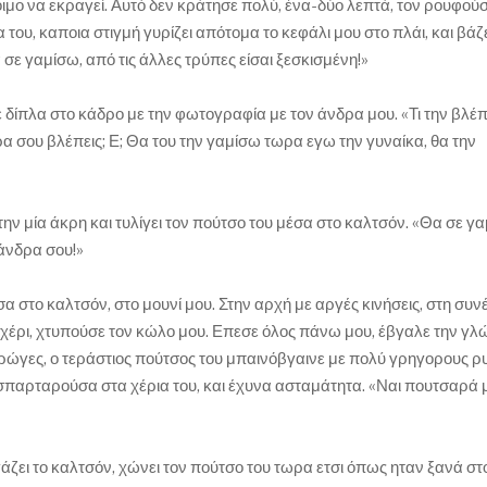
οιμο να εκραγεί. Αυτό δεν κράτησε πολύ, ένα-δύο λεπτά, τον ρουφού
του, καποια στιγμή γυρίζει απότομα το κεφάλι μου στο πλάι, και βάζε
 σε γαμίσω, από τις άλλες τρύπες είσαι ξεσκισμένη!»
 δίπλα στο κάδρο με την φωτογραφία με τον άνδρα μου. «Τι την βλέπ
 σου βλέπεις; Ε; Θα του την γαμίσω τωρα εγω την γυναίκα, θα την
την μία άκρη και τυλίγει τον πούτσο του μέσα στο καλτσόν. «Θα σε γ
 άνδρα σου!»
σα στο καλτσόν, στο μουνί μου. Στην αρχή με αργές κινήσεις, στη συν
υ χέρι, χτυπούσε τον κώλο μου. Επεσε όλος πάνω μου, έβγαλε την γ
ις ρώγες, ο τεράστιος πούτσος του μπαινόβγαινε με πολύ γρηγορους ρ
σπαρταρούσα στα χέρια του, και έχυνα ασταμάτητα. «Ναι πουτσαρά 
ει το καλτσόν, χώνει τον πούτσο του τωρα ετσι όπως ηταν ξανά στ