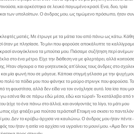
 πινούσα, και αρκέστηκα σε λευκό παγωμένο κρασί. Ενα, δυο, τρία
διο και των υπολοίπων. Ο άνδρας μου, ως τιμώμενο πρόσωπο, ήταν σ
κλεφτές ματιές. Με έτρωγε με τα μάτια του από πάνω ως κάτω. Κάθ
ί όταν με πλησίασε. Το μίνι που φορούσε αποκάλυπτε τα καλλίγραμ
 κρασί ανοιγόκλεινα τα μπούτια μου. Πιάσαμε συζήτηση περί ανέμων
λα στο ένα μέτρο. Είχε την διάθεση να με φλερτάρει, αλλά κοιτούσε
ς. Ηταν σίγουρα ο πιο γοητευτικός απ’όλους τους άνδρες στο σχολει
και μία φωνή που σε μάγευε. Κάποια στιγμή γέλασα με την ψυχή μου
όσο πολύ τα πόδια μου που φάνηκε το μαύρο στρινγκ που φορούσα. Τ
 τη φουστίτσα, αλλά δεν είδα να τον ενόχλησε αυτό. Ισα ίσα που μο
«εγω εσένα θα σε πάρω εδώ μέσα, εδώ και τώρα!» Το κατάλαβα από τ
 (είχε το ένα πάνω στο άλλο), και ανοίγοντάς τα λίγο, το μάτι μου
 είχε φτιάξει μια πούτσα τεράστια!! Ετοιμη να σκισει το παντελόνι
μί μου. Δεν το κρύβω άρχισα να καυλώνω. Ο άνδρας μου ήταν πέντε-
ς του ήταν η αιτία να αρχίσει να υγραίνει το μουνί μου. «Αμα δεν το
κέφτηκα προς στιγμήν.