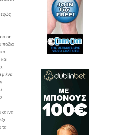
υνεχώς
ησα σε
α πόδια
 και
 και
ο.
 μ’ένα
ον
υ
ο
 και να
έξι
υ τα