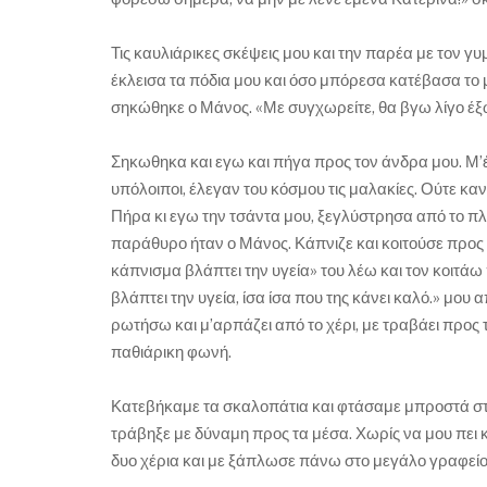
Τις καυλιάρικες σκέψεις μου και την παρέα με τον γ
έκλεισα τα πόδια μου και όσο μπόρεσα κατέβασα το μ
σηκώθηκε ο Μάνος. «Με συγχωρείτε, θα βγω λίγο έξω
Σηκωθηκα και εγω και πήγα προς τον άνδρα μου. Μ’έν
υπόλοιποι, έλεγαν του κόσμου τις μαλακίες. Ούτε κ
Πήρα κι εγω την τσάντα μου, ξεγλύστρησα από το πλ
παράθυρο ήταν ο Μάνος. Κάπνιζε και κοιτούσε προς 
κάπνισμα βλάπτει την υγεία» του λέω και τον κοιτά
βλάπτει την υγεία, ίσα ίσα που της κάνει καλό.» μου 
ρωτήσω και μ’αρπάζει από το χέρι, με τραβάει προς το
παθιάρικη φωνή.
Κατεβήκαμε τα σκαλοπάτια και φτάσαμε μπροστά στο
τράβηξε με δύναμη προς τα μέσα. Χωρίς να μου πει
δυο χέρια και με ξάπλωσε πάνω στο μεγάλο γραφείο