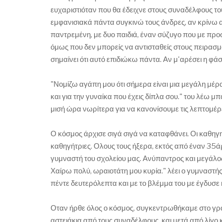
ευχαριστιόταν που θα έδειχνε στους συναδέλφους του 
εμφανισιακά πάντα συγκινώ τους άνδρες, αν κρίνω 
παντρεμένη, με δυο παιδιά, έναν σύζυγο που με προσέ
όμως που δεν μπορείς να αντισταθείς στους πειρασμο
σημαίνει ότι αυτό επιδιώκω πάντα. Αν μ'αρέσει η φ
"Νομίζω αγάπη μου ότι σήμερα είναι μια μεγάλη μέρ
και για την γυναίκα που έχεις δίπλα σου." του λέω μ
μισή ώρα νωρίτερα για να κανονίσουμε τις λεπτομέρει
Ο κόσμος άρχισε σιγά σιγά να καταφθάνει. Οι καθηγητ
καθηγήτριες. Ολους τους ήξερα, εκτός από έναν 35ά
γυμναστή του σχολείου μας. Ανύπαντρος και μεγάλο
Χαίρω πολύ, ωραιοτάτη μου κυρία." λέει ο γυμναστής 
πέντε δευτερόλεπτα και με το βλέμμα του με έγδυσε 
Οταν ήρθε όλος ο κόσμος, συγκεντρωθήκαμε στο γραφ
αστειάκια από τους συναδέλφους, και μετά από λίγο