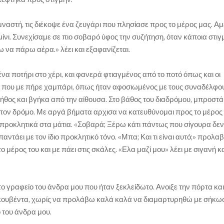
υμναστή, τις διέκοψε ένα ζευγάρι που πλησίασε προς το μέρος μας. Α
ίνι. Συνεχίσαμε σε πιο σοβαρό ύφος την συζήτηση, όταν κάποια στιγ
 να πάρω αέρα.» λέει και εξαφανίζεται.
α ποτήρι στο χέρι, και φανερά φτιαγμένος από το ποτό όπως και οι
αν που με πήρε χαμπάρι, όπως ήταν αφοσιωμένος με τους συναδέλφου
ήθος και βγήκα από την αίθουσα. Στο βάθος του διαδρόμου, μπροστά
τον δρόμο. Με αργά βήματα αρχισα να κατευθύνομαι προς το μέρος 
ω προκλητικά στα μάτια. «Σοβαρά; Ξέρω κάτι πάντως που σίγουρα δεν
απαντάει με τον ίδιο προκλητικό τόνο. «Μπα; Και τι είναι αυτό;» προλα
 μέρος του και με πάει στις σκάλες. «Ελα μαζί μου» λέει με σιγανή κ
 γραφείο του άνδρα μου που ήταν ξεκλείδωτο. Ανοιξε την πόρτα και
 κουβέντα, χωρίς να προλάβω καλά καλά να διαμαρτυρηθώ με σήκωσ
 του άνδρα μου.