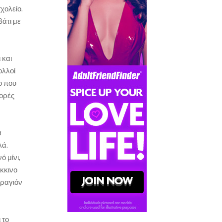
χολείο.
βάτι με
 και
ολλοί
ο που
φορές
α
λά.
 μίνι,
κκινο
κραγιόν
 το