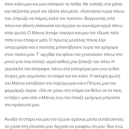
στον κόλο μου και μου κόπηκαν τα πόδια. Με κοίταξε στα μάτια
και πιέζοντας γερά τον έβαλε όλο μέσα. «Κουνήσου τώρα πάνω
του, σπρώξε να πάρεις καλά τον πούτσο». Βογγώντας από
πόνο και ηδονή υπάκουσα και άρχισα να κουνιέμαι αργά πάνω
στην ψωλή. Ο Μάνος άναψε τσιγάρο και μου τον έδωσε πάλι
πίπα ενώ έπαιρνε μάτι. Ο πρώτος μεγάλος πόνος είχε
υποχωρήσει και ο πούτσος μπαινόβγαινε τώρα πιο γρήγορα
στον πισινό μου. Τ' αρχίδια του φίλου του χτυπούσαν πάνω στο
μουνί μου που έσταζε υγρά καθώς μου ξέσκιζε τον πάτο. Η
χερούκλα του άστραφτε πάνω στα κολομέρια μου ενώ οι δύο
άντρες μου γαμούσαν το στόμα και τον κόλο. Η σκληρή ψωλή
του Μάνου κατέβαινε στο λαρύγγι μου και ο Πέτρος μου τον
φερμάριζε άγρια. «Θα σε χύσω στο στόμα και θέλω να τα πιεις,
εντάξει;» μου είπε ο Μάνος ενώ τον έπαιζε γρήγορα μπροστά
στο πρόσωπό μου.
Άνοιξα το στόμα και μου τον έχωσε αμέσως μέσα εκτοξεύοντας
τα χύσια στη γλώσσα μου. Άρχισα να ρουφάω ότι μου 'δινε ενώ