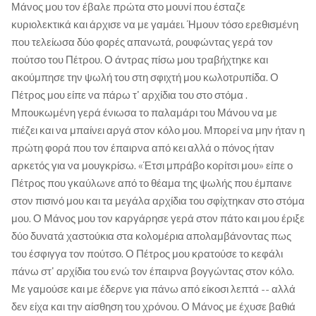
Μάνος μου τον έβαλε πρώτα στο μουνί που έσταζε
κυριολεκτικά και άρχισε να με γαμάει. Ήμουν τόσο ερεθισμένη
που τελείωσα δύο φορές απανωτά, ρουφώντας γερά τον
πούτσο του Πέτρου. Ο άντρας πίσω μου τραβήχτηκε και
ακούμπησε την ψωλή του στη σφιχτή μου κωλοτρυπίδα. Ο
Πέτρος μου είπε να πάρω τ' αρχίδια του στο στόμα .
Μπουκωμένη γερά ένιωσα το παλαμάρι του Μάνου να με
πιέζει και να μπαίνει αργά στον κόλο μου. Μπορεί να μην ήταν η
πρώτη φορά που τον έπαιρνα από κει αλλά ο πόνος ήταν
αρκετός για να μουγκρίσω. «Έτσι μπράβο κορίτσι μου» είπε ο
Πέτρος που γκαύλωνε από το θέαμα της ψωλής που έμπαινε
στον πισινό μου και τα μεγάλα αρχίδια του σφίχτηκαν στο στόμα
μου. Ο Μάνος μου τον καργάρησε γερά στον πάτο και μου έριξε
δύο δυνατά χαστούκια στα κολομέρια απολαμβάνοντας πως
του έσφιγγα τον πούτσο. Ο Πέτρος μου κρατούσε το κεφάλι
πάνω στ' αρχίδια του ενώ τον έπαιρνα βογγώντας στον κόλο.
Με γαμούσε και με έδερνε για πάνω από είκοσι λεπτά -- αλλά
δεν είχα και την αίσθηση του χρόνου. Ο Μάνος με έχυσε βαθιά