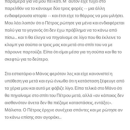
παράμερα για να μου πει κάτι. Μ' αυτόν είχε τύχει στο
παρελθόν να το κάνουμε δύο τρεις φορές -- μια άλλη
ενδιαφέρουσα ιστορία -- και έτσι είχε το θάρρος να μου μιλήσει.
Μου λέει λοιπόν ότι ο Πέτρος ρώτησε για μένα και ενδιαφέρεται
πολύ για το γεγονός ότι δεν έχω πρόβλημα να το κάνω από
πίσω... και τι θα έλεγα να πηγαίναμε σε λίγο που θα έκλεινε το
κλαμπ για σούπα οι τρεις μας και μετά στο σπίτι του να με
πάρουνε παρτούζα. Είπα ότι είμαι μέσα για τη σούπα και θα το
σκεφτώ για το δεύτερο.
Στο εστιατόριο ο Μάνος φερόταν λες και είχε κανονιστεί η
υπόθεση για μετά και εγώ ένιωθα ότι η κατάσταση ξέφευγε από
τα χέρια μου και αυτό με φόβιζε λίγο. Είπα τελικά στο Μάνο ότι
θα πηγαίναμε στο σπίτι του Πέτρου μετά, αλλά «αν κάποιος δεν
αισθανόταν άνετα δεν θα πιέζαμε καταστάσεις, εντάξει;».
Μάλιστα. Ο Πέτρος έριχνε συνέχεια σπόντες και με ρώτησε αν
το κάνω επίσης σαν αγοράκι...