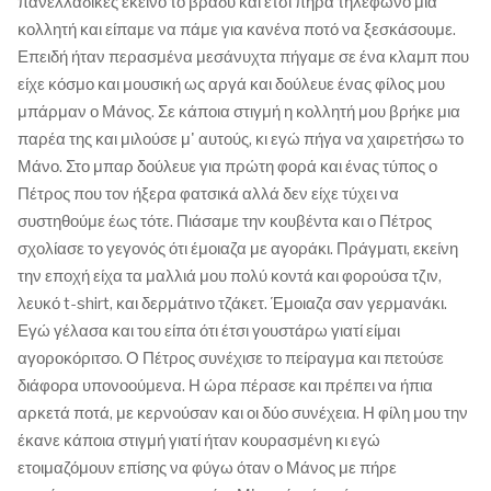
πανελλαδικές εκείνο το βράδυ και έτσι πήρα τηλέφωνο μια
κολλητή και είπαμε να πάμε για κανένα ποτό να ξεσκάσουμε.
Επειδή ήταν περασμένα μεσάνυχτα πήγαμε σε ένα κλαμπ που
είχε κόσμο και μουσική ως αργά και δούλευε ένας φίλος μου
μπάρμαν ο Μάνος. Σε κάποια στιγμή η κολλητή μου βρήκε μια
παρέα της και μιλούσε μ' αυτούς, κι εγώ πήγα να χαιρετήσω το
Μάνο. Στο μπαρ δούλευε για πρώτη φορά και ένας τύπος ο
Πέτρος που τον ήξερα φατσικά αλλά δεν είχε τύχει να
συστηθούμε έως τότε. Πιάσαμε την κουβέντα και ο Πέτρος
σχολίασε το γεγονός ότι έμοιαζα με αγοράκι. Πράγματι, εκείνη
την εποχή είχα τα μαλλιά μου πολύ κοντά και φορούσα τζιν,
λευκό t-shirt, και δερμάτινο τζάκετ. Έμοιαζα σαν γερμανάκι.
Εγώ γέλασα και του είπα ότι έτσι γουστάρω γιατί είμαι
αγοροκόριτσο. Ο Πέτρος συνέχισε το πείραγμα και πετούσε
διάφορα υπονοούμενα. Η ώρα πέρασε και πρέπει να ήπια
αρκετά ποτά, με κερνούσαν και οι δύο συνέχεια. Η φίλη μου την
έκανε κάποια στιγμή γιατί ήταν κουρασμένη κι εγώ
ετοιμαζόμουν επίσης να φύγω όταν ο Μάνος με πήρε