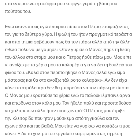
στο έντερο ενώ η σούφρα μου έσφιγγε γερά τη βάση του
πούτσου του.
Ενώ έκανε ντους εγώ έπαιρνα πίπα στον Πέτρο, ετοιμάζοντάς
τον για το δεύτερο γύρο. Η ψωλή του ήταν πραγματικά τεράστια
και από τη μια φοβόμουν πως θα τον πάρω αλλά από την άλλη
ήθελα πολύ να με γαμήσει. Όταν γύρισε ο Μάνος πήρε τη θέση
του άλλου στο στόμα μου και ο Πέτρος ήρθε πίσω μου. Μου είπε
ν' ανοίξω με τα χέρια μου τα κολομέρια για να δει τη δουλειά του
φίλου του. «Καλά στον περιποιήθηκε ο Μάνος αλλά εγώ είμαι
μάστορας και θα στο ανοίξω τάλιρο το κολαράκι». Αν δεν είχα
κάνει το ατμόλουτρο δεν θα μπορούσα να τον πάρω με τίποτα.
Ο Μάνος μου κρατούσε τα χέρια ενώ το παλούκι έμπαινε αργά
και επώδυνα στον κόλο μου. Τον ήθελα πολύ και προσπαθούσα
να χαλαρώσω αλλά ήταν τόσο χοντρό! Ο Πέτρος μου έτριβε
την κλειτορίδα που ήταν μούσκεμα από τη γκαύλα και τον
έχωνε όλο και πιο βαθιά. Μου είπε να γυρίσω να κοιτάξω τι μου
κάνει. Είδα το χοντρό του εργαλείο καρφωμένο ως τη μέση