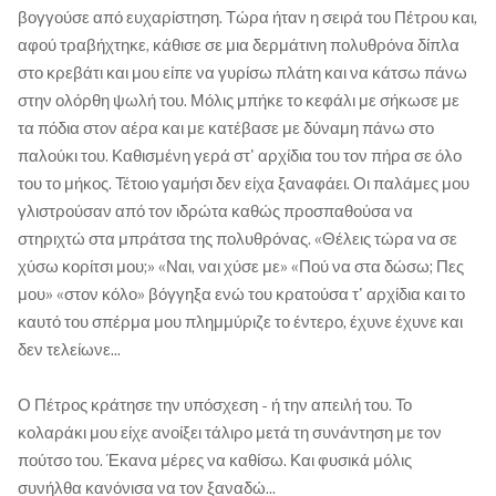
βογγούσε από ευχαρίστηση. Τώρα ήταν η σειρά του Πέτρου και,
αφού τραβήχτηκε, κάθισε σε μια δερμάτινη πολυθρόνα δίπλα
στο κρεβάτι και μου είπε να γυρίσω πλάτη και να κάτσω πάνω
στην ολόρθη ψωλή του. Μόλις μπήκε το κεφάλι με σήκωσε με
τα πόδια στον αέρα και με κατέβασε με δύναμη πάνω στο
παλούκι του. Καθισμένη γερά στ' αρχίδια του τον πήρα σε όλο
του το μήκος. Τέτοιο γαμήσι δεν είχα ξαναφάει. Οι παλάμες μου
γλιστρούσαν από τον ιδρώτα καθώς προσπαθούσα να
στηριχτώ στα μπράτσα της πολυθρόνας. «Θέλεις τώρα να σε
χύσω κορίτσι μου;» «Ναι, ναι χύσε με» «Πού να στα δώσω; Πες
μου» «στον κόλο» βόγγηξα ενώ του κρατούσα τ' αρχίδια και το
καυτό του σπέρμα μου πλημμύριζε το έντερο, έχυνε έχυνε και
δεν τελείωνε...
Ο Πέτρος κράτησε την υπόσχεση - ή την απειλή του. Το
κολαράκι μου είχε ανοίξει τάλιρο μετά τη συνάντηση με τον
πούτσο του. Έκανα μέρες να καθίσω. Και φυσικά μόλις
συνήλθα κανόνισα να τον ξαναδώ...