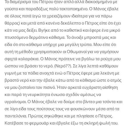
Το διαμέρισμα του Πέτρου ήταν απλό αλλά διακοσμημένο με
γούστο και παραδόξως πολύ τακτοποιημένο. Ο Μάνος έβαλε
σε όλους ποτά (εγώ το χρειαζόμουν ιδιαίτερα για να πάρω
θάρρος) και μετά από κανένα δεκάλεπτο ο Πέτρος είπε ότι έχει
κάτι να μας δείξει. Βγήκε από το καθιστικό και έφερε ένα μικρό
πτυσσόμενο δερμάτινο κάθισμα. Το άνοιξε μπροστά μας και
είδα ότι στο κάθισμα υπήρχε μια μεγάλη τρύπα. Μου είπε ότι
αυτή τη μέθοδο χρησιμοποιούν οι Οθωμανοί για να γαμήσουν
σφιχτά κολαράκια. Ο Μάνος πρότεινε να βγάλω τα ρούχα μου
ώσπου να βράσει το νερό. (Νερό??). Σε λίγα λεπτά καθόμουν
γυμνή με τα πόδια ανοιχτά ενώ ο Πέτρος έφερε μια λεκάνη με
βραστό νερό και την έβαλε κάτω από το κάθισμα ώστε ο ατμός
να μου ζεσταίνει τον πισινό. Ήταν αρκετά ευχάριστη αίσθηση
και παρά τη νευρικότητα ένιωσα σχεδόν αμέσως να
υγραίνομαι. Ο Μάνος έβαλε να δούμε στο βίντεο μια τσόντα και
σε λίγο είδα τους πούτσους τους να φουσκώνουν μέσα από τα
παντελόνια. Πρώτος σηκώθηκε και με πλησίασε ο Πέτρος.
Κατέβασε το φερμουάρ και έβγαλε έξω τη σκληρή ψωλή του.