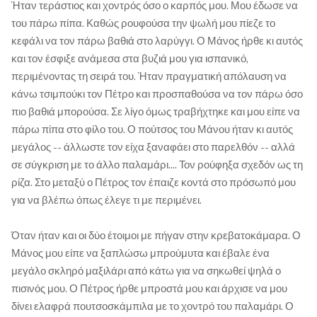
Ήταν τεράστιος και χοντρός όσο ο καρπός μου. Μου έδωσε να
του πάρω πίπα. Καθώς ρουφούσα την ψωλή μου πίεζε το
κεφάλι να τον πάρω βαθιά στο λαρύγγι. Ο Μάνος ήρθε κι αυτός
και τον έσφιξε ανάμεσα στα βυζιά μου για ισπανικό,
περιμένοντας τη σειρά του. Ήταν πραγματική απόλαυση να
κάνω τσιμπούκι τον Πέτρο και προσπαθούσα να τον πάρω όσο
πιο βαθιά μπορούσα. Σε λίγο όμως τραβήχτηκε και μου είπε να
πάρω πίπα στο φίλο του. Ο πούτσος του Μάνου ήταν κι αυτός
μεγάλος -- άλλωστε τον είχα ξαναφάει στο παρελθόν -- αλλά
σε σύγκριση με το άλλο παλαμάρι.... Τον ρούφηξα σχεδόν ως τη
ρίζα. Στο μεταξύ ο Πέτρος τον έπαιζε κοντά στο πρόσωπό μου
για να βλέπω όπως έλεγε τι με περιμένει.
Όταν ήταν και οι δύο έτοιμοι με πήγαν στην κρεβατοκάμαρα. Ο
Μάνος μου είπε να ξαπλώσω μπρούμυτα και έβαλε ένα
μεγάλο σκληρό μαξιλάρι από κάτω για να σηκωθεί ψηλά ο
πισινός μου. Ο Πέτρος ήρθε μπροστά μου και άρχισε να μου
δίνει ελαφρά πουτσοσκάμπιλα με το χοντρό του παλαμάρι. Ο