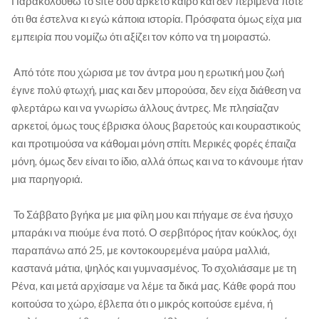
Παρακολουθώ το site σου αρκετό καιρό και δεν περίμενα ποτέ
ότι θα έστελνα κι εγώ κάποια ιστορία. Πρόσφατα όμως είχα μια
εμπειρία που νομίζω ότι αξίζει τον κόπο να τη μοιραστώ.
Από τότε που χώρισα με τον άντρα μου η ερωτική μου ζωή
έγινε πολύ φτωχή, μιας και δεν μπορούσα, δεν είχα διάθεση να
φλερτάρω και να γνωρίσω άλλους άντρες. Με πλησίαζαν
αρκετοί, όμως τους έβρισκα όλους βαρετούς και κουραστικούς
και προτιμούσα να κάθομαι μόνη σπίτι. Μερικές φορές έπαιζα
μόνη, όμως δεν είναι το ίδιο, αλλά όπως και να το κάνουμε ήταν
μια παρηγοριά.
Το Σάββατο βγήκα με μια φίλη μου και πήγαμε σε ένα ήσυχο
μπαράκι να πιούμε ένα ποτό. Ο σερβιτόρος ήταν κούκλος, όχι
παραπάνω από 25, με κοντοκουρεμένα μαύρα μαλλιά,
καστανά μάτια, ψηλός και γυμνασμένος. Το σχολιάσαμε με τη
Ρένα, και μετά αρχίσαμε να λέμε τα δικά μας. Κάθε φορά που
κοιτούσα το χώρο, έβλεπα ότι ο μικρός κοιτούσε εμένα, ή