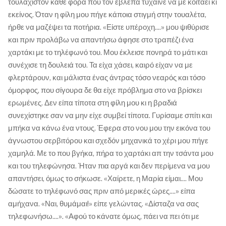
τουλάχιστον κάθε φορά που τον έβλεπα τύχαινε να με κοιτάει κι
εκείνος. Όταν η φίλη μου πήγε κάποια στιγμή στην τουαλέτα,
ήρθε να μαζέψει τα ποτήρια. «Είστε υπέροχη....» μου ψιθύρισε
και πριν προλάβω να απαντήσω άφησε στο τραπέζι ένα
χαρτάκι με το τηλέφωνό του. Μου έκλεισε πονηρά το μάτι και
συνέχισε τη δουλειά του. Τα είχα χάσει, καιρό είχαν να με
φλερτάρουν, και μάλιστα ένας άντρας τόσο νεαρός και τόσο
όμορφος, που σίγουρα δε θα είχε πρόβλημα στο να βρίσκει
ερωμένες. Δεν είπα τίποτα στη φίλη μου κι η βραδιά
συνεχίστηκε σαν να μην είχε συμβεί τίποτα. Γυρίσαμε σπίτι και
μπήκα να κάνω ένα ντους. Έφερα στο νου μου την εικόνα του
άγνωστου σερβιτόρου και σχεδόν μηχανικά το χέρι μου πήγε
χαμηλά. Με το που βγήκα, πήρα το χαρτάκι απ την τσάντα μου
και του τηλεφώνησα. Ήταν πια αργά και δεν περίμενα να μου
απαντήσει, όμως το σήκωσε. «Χαίρετε, η Μαρία είμαι.... Μου
δώσατε το τηλέφωνό σας πριν από μερικές ώρες....» είπα
αμήχανα. «Ναι, θυμάμαι!» είπε γελώντας. «Δίσταζα να σας
τηλεφωνήσω....». «Αφού το κάνατε όμως, πάει να πει ότι με