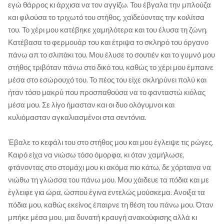
εγώ θάρρος κι άρχισα να τον αγγίζω. Του έβγαλα την μπλούζα
και φιλούσα το τριχωτό του στήθος, χαϊδεύοντας την κοιλίτσα
του. Το χέρι μου κατέβηκε χαμηλότερα και του έλυσα τη ζώνη.
Κατέβασα το φερμουάρ του και έτριψα το σκληρό του όργανο
πάνω απ το σλιπάκι του. Μου έλυσε το σουτιέν και το γυμνό μου
στήθος τριβόταν πάνω στο δικό του, καθώς το χέρι μου έμπαινε
μέσα στο εσώρουχό του. Το πέος του είχε σκληρύνει πολύ και
ήταν τόσο μακρύ που προσπαθούσα να το φανταστώ κιόλας
μέσα μου. Σε λίγο ήμασταν και οι δυο ολόγυμνοι και
κυλιόμασταν αγκαλιασμένοι στα σεντόνια.
Έβαλε το κεφάλι του στο στήθος μου και μου έγλειψε τις ρώγες.
Καιρό είχα να νιώσω τόσο όμορφα, κι όταν χαμήλωσε,
φτάνοντας στο στομάχι μου κι ακόμα πιο κάτω, δε χόρταινα να
νιώθω τη γλώσσα του πάνω μου. Μου χάιδευε τα πόδια και με
έγλειφε για ώρα, ώσπου έγινα εντελώς μούσκεμα. Ανοιξα τα
πόδια μου, καθώς εκείνος έπαιρνε τη θέση του πάνω μου. Όταν
μπήκε μέσα μου, μια δυνατή κραυγή ανακούφισης αλλά κι