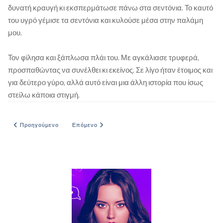
δυνατή κραυγή κι εκσπερμάτωσε πάνω στα σεντόνια. Το καυτό
του υγρό γέμισε τα σεντόνια και κυλούσε μέσα στην παλάμη
μου.
Τον φίλησα και ξάπλωσα πλάι του. Με αγκάλιασε τρυφερά,
προσπαθώντας να συνέλθει κι εκείνος. Σε λίγο ήταν έτοιμος και
για δεύτερο γύρο, αλλά αυτό είναι μια άλλη ιστορία που ίσως
στείλω κάποια στιγμή.
Προηγούμενο άρθρο: Σαββάτο βράδυ Θεσσαλονίκη
Επόμενο άρθρο: Τελευταίες ημέρες ως φοιτητής
Προηγούμενο
Επόμενο