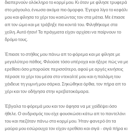
διαπερνούν ολόκληρο το κορμί μου. Κι όταν με φίλησε τρυφερά
στο μάγουλο, ένιωσα ακόμα πιο όμορφα. Έγειρα λίγο το κεφάλι
μου και φίλησα το χέρι του κοιτώντας τον στα μάτια. Με έπιασε
απ τον ώμο και με τράβηξε πιο κοντά του. Φιληθήκαμε στα
χείλη. Αυτό ήταν! Τα πράγματα είχαν αρχίσει να παίρνουν το
δρόμο τους.
Έπιασε το στήθος μου πάνω απ το φόρεμα και με φίλησε με
μεγαλύτερο πάθος. Φιλούσε τόσο υπέροχα και ήξερε πώς να με
ερεθίσει όσο μπορούσε περισσότερο, αφού με αργές κινήσεις
πέρασε το χέρι του μέσα στο ντεκολτέ μου και η παλάμη του
χάιδευε τη γυμνή μου σάρκα. Σηκώθηκα όρθια, τον πήρα απ το
χέρι και τον οδήγησα στην κρεβατοκάμαρα.
Έβγαλα το φόρεμά μου και τον άφησα να με χαϊδέψει όσο
ήθελε. Ο ανδρισμός του είχε φουσκώσει κάτω απ το παντελόνι
του και πιεζόταν πάνω στο κορμί μου. Ήταν φανερό ότι τα
μαύρα μου εσώρουχα τον είχαν ερεθίσει και σιγά - σιγά πήρα κι