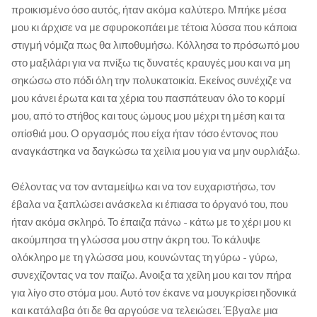
προικισμένο όσο αυτός, ήταν ακόμα καλύτερο. Μπήκε μέσα
μου κι άρχισε να με σφυροκοπάει με τέτοια λύσσα που κάποια
στιγμή νόμιζα πως θα λιποθυμήσω. Κόλλησα το πρόσωπό μου
στο μαξιλάρι για να πνίξω τις δυνατές κραυγές μου και να μη
σηκώσω στο πόδι όλη την πολυκατοικία. Εκείνος συνέχιζε να
μου κάνει έρωτα και τα χέρια του πασπάτευαν όλο το κορμί
μου, από το στήθος και τους ώμους μου μέχρι τη μέση και τα
οπίσθιά μου. Ο οργασμός που είχα ήταν τόσο έντονος που
αναγκάστηκα να δαγκώσω τα χείλια μου για να μην ουρλιάξω.
Θέλοντας να τον ανταμείψω και να τον ευχαριστήσω, τον
έβαλα να ξαπλώσει ανάσκελα κι έπιασα το όργανό του, που
ήταν ακόμα σκληρό. Το έπαιζα πάνω - κάτω με το χέρι μου κι
ακούμπησα τη γλώσσα μου στην άκρη του. Το κάλυψε
ολόκληρο με τη γλώσσα μου, κουνώντας τη γύρω - γύρω,
συνεχίζοντας να τον παίζω. Ανοιξα τα χείλη μου και τον πήρα
για λίγο στο στόμα μου. Αυτό τον έκανε να μουγκρίσει ηδονικά
και κατάλαβα ότι δε θα αργούσε να τελειώσει. Έβγαλε μια