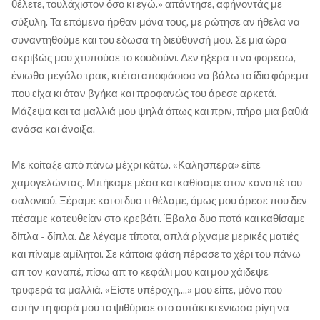
θέλετε, τουλάχιστον όσο κι εγώ.» απάντησε, αφήνοντάς με
σύξυλη. Τα επόμενα ήρθαν μόνα τους, με ρώτησε αν ήθελα να
συναντηθούμε και του έδωσα τη διεύθυνσή μου. Σε μια ώρα
ακριβώς μου χτυπούσε το κουδούνι. Δεν ήξερα τι να φορέσω,
ένιωθα μεγάλο τρακ, κι έτσι αποφάσισα να βάλω το ίδιο φόρεμα
που είχα κι όταν βγήκα και προφανώς του άρεσε αρκετά.
Μάζεψα και τα μαλλιά μου ψηλά όπως και πριν, πήρα μια βαθιά
ανάσα και άνοιξα.
Με κοίταξε από πάνω μέχρι κάτω. «Καλησπέρα» είπε
χαμογελώντας. Μπήκαμε μέσα και καθίσαμε στον καναπέ του
σαλονιού. Ξέραμε και οι δυο τι θέλαμε, όμως μου άρεσε που δεν
πέσαμε κατευθείαν στο κρεβάτι. Έβαλα δυο ποτά και καθίσαμε
δίπλα - δίπλα. Δε λέγαμε τίποτα, απλά ρίχναμε μερικές ματιές
και πίναμε αμίλητοι. Σε κάποια φάση πέρασε το χέρι του πάνω
απ τον καναπέ, πίσω απ το κεφάλι μου και μου χάιδεψε
τρυφερά τα μαλλιά. «Είστε υπέροχη....» μου είπε, μόνο που
αυτήν τη φορά μου το ψιθύρισε στο αυτάκι κι ένιωσα ρίγη να