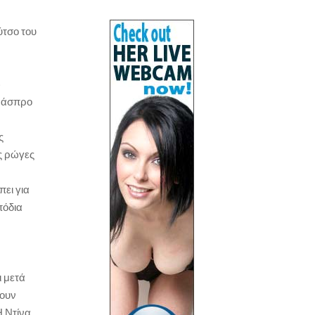
ύτσο του
ώ
ο άσπρο
ς
ις ρώγες
πει για
πόδια
ι μετά
νουν
Η Ντίνα