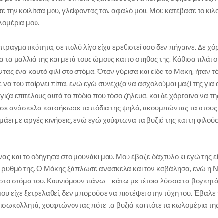
ε την κοιλίτσα μου, γλείφοντας τον αφαλό μου. Μου κατέβασε το κιλο
λομέρια μου.
πραγματικότητα, σε πολύ λίγο είχα ερεθιστεί όσο δεν πήγαινε. Δε χό
 τα μαλλιά της και μετά τους ώμους και το στήθος της. Κάθισα πλάι 
οντας ένα καυτό φιλί στο στόμα. Όταν γύρισα και είδα το Μάκη, ήταν τ
να του παίρνει πίπα, ενώ εγώ συνέχιζα να ασχολούμαι μαζί της για
ζα επιτέλους αυτά τα πόδια που τόσο ζήλευα, και δε χόρταινα να τ
σε ανάσκελα και σήκωσε τα πόδια της ψηλά, ακουμπώντας τα στου
μάει με αργές κινήσεις, ενώ εγώ χούφτωνα τα βυζιά της και τη φιλού
ίνας και το οδήγησα στο μουνάκι μου. Μου έβαζε δάχτυλο κι εγώ της ε
 το ρυθμό της. Ο Μάκης ξάπλωσε ανάσκελα και τον καβάλησα, ενώ η Ν
στο στόμα του. Κουνιόμουν πάνω – κάτω με τέτοια λύσσα τα βογκητ
υ είχε ξετρελαθεί, δεν μπορούσε να πιστέψει στην τύχη του. Έβαλε 
 πισωκολλητά, χουφτώνοντας πότε τα βυζιά και πότε τα κωλομέρια της