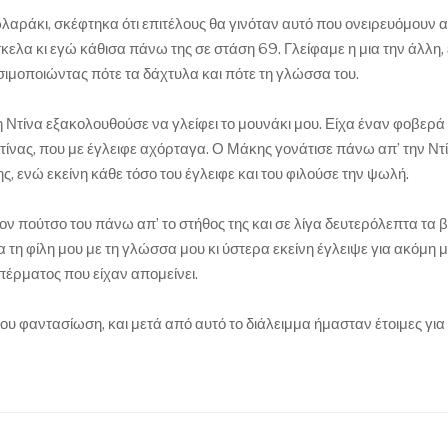
κωλαράκι, σκέφτηκα ότι επιτέλους θα γινόταν αυτό που ονειρευόμουν 
κελα κι εγώ κάθισα πάνω της σε στάση 69. Γλείφαμε η μια την άλλη,
σιμοποιώντας πότε τα δάχτυλα και πότε τη γλώσσα του.
Ντίνα εξακολουθούσε να γλείφει το μουνάκι μου. Είχα έναν φοβερά
ίνας, που με έγλειφε αχόρταγα. Ο Μάκης γονάτισε πάνω απ’ την Ντί
, ενώ εκείνη κάθε τόσο του έγλειφε και του φιλούσε την ψωλή.
ον πούτσο του πάνω απ’ το στήθος της και σε λίγα δευτερόλεπτα τα β
 τη φίλη μου με τη γλώσσα μου κι ύστερα εκείνη έγλειψε για ακόμη 
σπέρματος που είχαν απομείνει.
μου φαντασίωση, και μετά από αυτό το διάλειμμα ήμασταν έτοιμες για