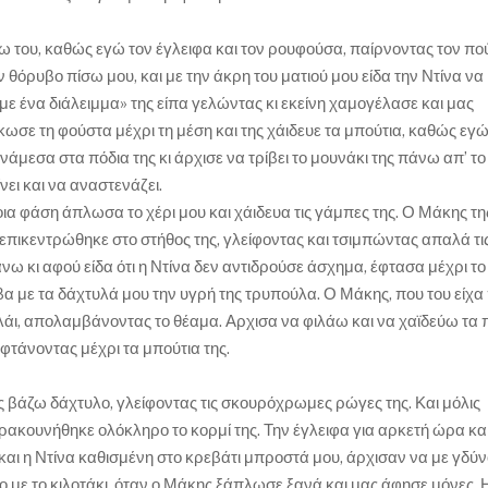
ω του, καθώς εγώ τον έγλειφα και τον ρουφούσα, παίρνοντας τον πο
ν θόρυβο πίσω μου, και με την άκρη του ματιού μου είδα την Ντίνα να
ε ένα διάλειμμα» της είπα γελώντας κι εκείνη χαμογέλασε και μας
ωσε τη φούστα μέχρι τη μέση και της χάιδευε τα μπούτια, καθώς εγ
νάμεσα στα πόδια της κι άρχισε να τρίβει το μουνάκι της πάνω απ’ τ
ει και να αναστενάζει.
οια φάση άπλωσα το χέρι μου και χάιδευα τις γάμπες της. Ο Μάκης τη
 επικεντρώθηκε στο στήθος της, γλείφοντας και τσιμπώντας απαλά τ
νω κι αφού είδα ότι η Ντίνα δεν αντιδρούσε άσχημα, έφτασα μέχρι το
ιβα με τα δάχτυλά μου την υγρή της τρυπούλα. Ο Μάκης, που του είχα 
λάι, απολαμβάνοντας το θέαμα. Αρχισα να φιλάω και να χαϊδεύω τα 
 φτάνοντας μέχρι τα μπούτια της.
της βάζω δάχτυλο, γλείφοντας τις σκουρόχρωμες ρώγες της. Και μόλις
ακουνήθηκε ολόκληρο το κορμί της. Την έγλειφα για αρκετή ώρα κα
και η Ντίνα καθισμένη στο κρεβάτι μπροστά μου, άρχισαν να με γδύ
νο με το κιλοτάκι, όταν ο Μάκης ξάπλωσε ξανά και μας άφησε μόνες. 