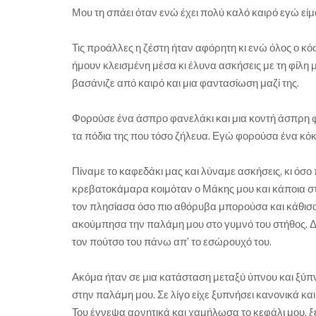
Μου τη σπάει όταν ενώ έχει πολύ καλό καιρό εγώ εί
Τις προάλλες η ζέστη ήταν αφόρητη κι ενώ όλος ο κόσ
ήμουν κλεισμένη μέσα κι έλυνα ασκήσεις με τη φίλη 
βασάνιζε από καιρό και μια φαντασίωση μαζί της.
Φορούσε ένα άσπρο φανελάκι και μια κοντή άσπρη 
τα πόδια της που τόσο ζήλευα. Εγώ φορούσα ένα κόκ
Πίναμε το καφεδάκι μας και λύναμε ασκήσεις, κι ό
κρεβατοκάμαρα κοιμόταν ο Μάκης μου και κάποια στι
τον πλησίασα όσο πιο αθόρυβα μπορούσα και κάθισα 
ακούμπησα την παλάμη μου στο γυμνό του στήθος. 
τον πούτσο του πάνω απ’ το εσώρουχό του.
Ακόμα ήταν σε μια κατάσταση μεταξύ ύπνου και ξύπν
στην παλάμη μου. Σε λίγο είχε ξυπνήσει κανονικά κα
Του έγνεψα αρνητικά και χαμήλωσα το κεφάλι μου, ξ