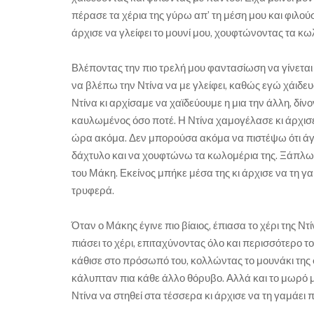
πέρασε τα χέρια της γύρω απ’ τη μέση μου και φιλούσ
άρχισε να γλείφει το μουνί μου, χουφτώνοντας τα κω
Βλέποντας την πιο τρελή μου φαντασίωση να γίνεται 
να βλέπω την Ντίνα να με γλείφει, καθώς εγώ χάιδευα
Ντίνα κι αρχίσαμε να χαϊδεύουμε η μια την άλλη, δίν
καυλωμένος όσο ποτέ. Η Ντίνα χαμογέλασε κι άρχισε 
ώρα ακόμα. Δεν μπορούσα ακόμα να πιστέψω ότι άγγι
δάχτυλο και να χουφτώνω τα κωλομέρια της. Ξάπλω
του Μάκη. Εκείνος μπήκε μέσα της κι άρχισε να τη γα
τρυφερά.
Όταν ο Μάκης έγινε πιο βίαιος, έπιασα το χέρι της Ντ
πιάσει το χέρι, επιταχύνοντας όλο και περισσότερο
κάθισε στο πρόσωπό του, κολλώντας το μουνάκι της 
κάλυπταν πια κάθε άλλο θόρυβο. Αλλά και το μωρό μο
Ντίνα να στηθεί στα τέσσερα κι άρχισε να τη γαμάει