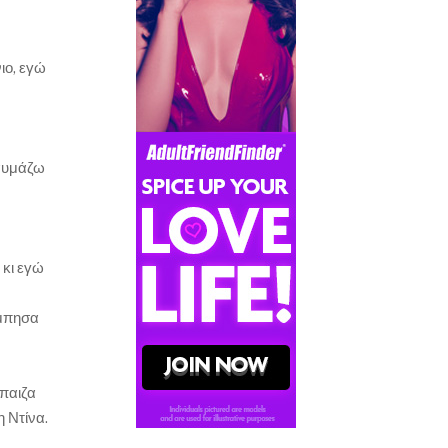
ιο, εγώ
θαυμάζω
 κι εγώ
ύμπησα
έπαιζα
η Ντίνα.