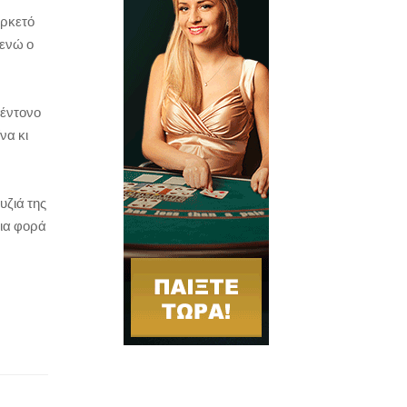
αρκετό
 ενώ ο
 έντονο
να κι
υζιά της
μια φορά