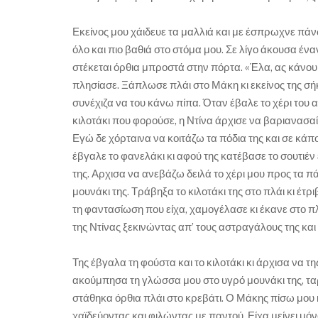
Εκείνος μου χάιδευε τα μαλλιά και με έσπρωχνε πάν
όλο και πιο βαθιά στο στόμα μου. Σε λίγο άκουσα ένα
στέκεται όρθια μπροστά στην πόρτα. «Έλα, ας κάνουμ
πλησίασε. Ξάπλωσε πλάι στο Μάκη κι εκείνος της σήκ
συνέχιζα να του κάνω πίπα. Όταν έβαλε το χέρι του α
κιλοτάκι που φορούσε, η Ντίνα άρχισε να βαριανασαίν
Εγώ δε χόρταινα να κοιτάζω τα πόδια της και σε κάπ
έβγαλε το φανελάκι κι αφού της κατέβασε το σουτιέν
της. Αρχισα να ανεβάζω δειλά το χέρι μου προς τα πά
μουνάκι της. Τράβηξα το κιλοτάκι της στο πλάι κι έτρ
τη φαντασίωση που είχα, χαμογέλασε κι έκανε στο π
της Ντίνας ξεκινώντας απ’ τους αστραγάλους της και
Της έβγαλα τη φούστα και το κιλοτάκι κι άρχισα να 
ακούμπησα τη γλώσσα μου στο υγρό μουνάκι της, ταρ
στάθηκα όρθια πλάι στο κρεβάτι. Ο Μάκης πίσω μου 
χαϊδεύοντας και φιλώντας με παντού. Είχα μείνει μό