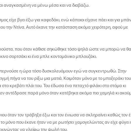
μαι αναγκασμένη να μένω μέσα και να διαβάζω.
μος είχε βγει έξω για καφεδάκι, ενώ κάποιοι είχανε πάει και για μπάν
μου την Ντίνα. Αυτό έκανε την κατάσταση ακόμα χειρότερη, αφού με
φούστα, που όταν κάθισε σηκώθηκε τόσο ψηλά ώστε να μπορώ να 
κινο σορτσάκι κι ένα μπλε κοντομάνικο μπλουζάκι.
σο περνούσε η ώρα τόσο δυσκολευόμουν εγώ να συγκεντρωθώ. Στην
γμή πήγα να του ρίξω μια ματιά. Κοιμόταν μόνο με το μποξεράκι του
στο κρεβάτι πλάι του. Του έδωσα ένα πεταχτό φιλάκι στο στόμα κι
Δεν αντέδρασε παρά μόνο όταν κατέβηκα ακόμα πιο χαμηλά κι ακο
ιου όταν τον τράβηξα έξω και τον ένιωσα να σκληραίνει καθώς τον 
ι το μόνο που έκανε ήταν να με ρωτήσει χαμογελώντας αν είχε φύγει 
εκινώντας να γλείφω την ψωλή του.