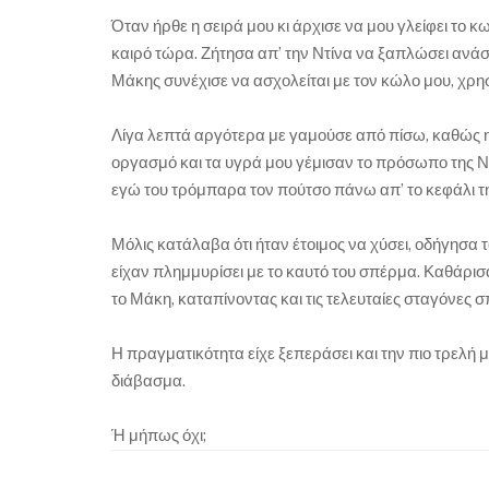
Όταν ήρθε η σειρά μου κι άρχισε να μου γλείφει το 
καιρό τώρα. Ζήτησα απ’ την Ντίνα να ξαπλώσει ανάσ
Μάκης συνέχισε να ασχολείται με τον κώλο μου, χρη
Λίγα λεπτά αργότερα με γαμούσε από πίσω, καθώς η 
οργασμό και τα υγρά μου γέμισαν το πρόσωπο της Ντ
εγώ του τρόμπαρα τον πούτσο πάνω απ’ το κεφάλι της
Μόλις κατάλαβα ότι ήταν έτοιμος να χύσει, οδήγησα τ
είχαν πλημμυρίσει με το καυτό του σπέρμα. Καθάρισα
το Μάκη, καταπίνοντας και τις τελευταίες σταγόνες 
Η πραγματικότητα είχε ξεπεράσει και την πιο τρελή 
διάβασμα.
Ή μήπως όχι;