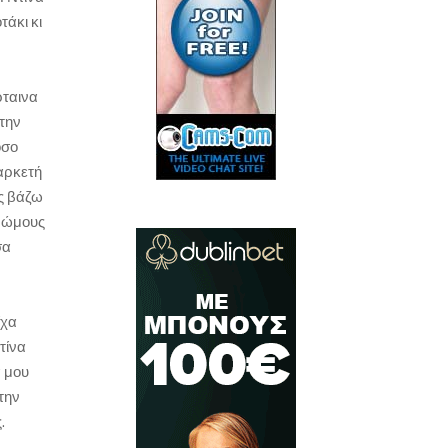
τάκι κι
ρταινα
στην
όσο
 αρκετή
ης βάζω
ς ώμους
σα
ίχα
τίνα
ά μου
την
.