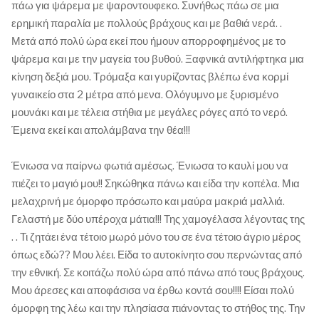
πάω για ψάρεμα με ψαροντουφεκο. Συνήθως πάω σε μια
ερημική παραλία με πολλούς βράχους και με βαθιά νερά. .
Μετά από πολύ ώρα εκεί που ήμουν απορροφημένος με το
ψάρεμα και με την μαγεία του βυθού. Ξαφνικά αντιλήφτηκα μια
κίνηση δεξιά μου. Τρόμαξα και γυρίζοντας βλέπω ένα κορμί
γυναικείο στα 2 μέτρα από μενα. Ολόγυμνο με ξυρισμένο
μουνάκι και με τέλεια στήθια με μεγάλες ρόγες από το νερό.
Έμεινα εκεί και απολάμβανα την θέα!!!
Ένιωσα να παίρνω φωτιά αμέσως. Ένιωσα το καυλί μου να
πιέζει το μαγιό μου!! Σηκώθηκα πάνω και είδα την κοπέλα. Μια
μελαχρινή με όμορφο πρόσωπο και μαύρα μακριά μαλλιά.
Γελαστή με δύο υπέροχα μάτια!!! Της χαμογέλασα λέγοντας της
. . Τι ζητάει ένα τέτοιο μωρό μόνο του σε ένα τέτοιο άγριο μέρος
όπως εδώ?? Μου λέει. Είδα το αυτοκίνητο σου περνώντας από
την εθνική. Σε κοιτάζω πολύ ώρα από πάνω από τους βράχους.
Μου άρεσες και αποφάσισα να έρθω κοντά σου!!!! Είσαι πολύ
όμορφη της λέω και την πλησίασα πιάνοντας το στήθος της. Την