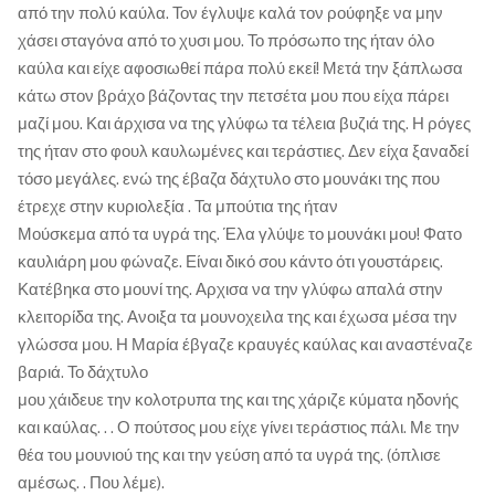
από την πολύ καύλα. Τον έγλυψε καλά τον ρούφηξε να μην
χάσει σταγόνα από το χυσι μου. Το πρόσωπο της ήταν όλο
καύλα και είχε αφοσιωθεί πάρα πολύ εκεί! Μετά την ξάπλωσα
κάτω στον βράχο βάζοντας την πετσέτα μου που είχα πάρει
μαζί μου. Και άρχισα να της γλύφω τα τέλεια βυζιά της. Η ρόγες
της ήταν στο φουλ καυλωμένες και τεράστιες. Δεν είχα ξαναδεί
τόσο μεγάλες. ενώ της έβαζα δάχτυλο στο μουνάκι της που
έτρεχε στην κυριολεξία . Τα μπούτια της ήταν
Μούσκεμα από τα υγρά της. Έλα γλύψε το μουνάκι μου! Φατο
καυλιάρη μου φώναζε. Είναι δικό σου κάντο ότι γουστάρεις.
Κατέβηκα στο μουνί της. Αρχισα να την γλύφω απαλά στην
κλειτορίδα της. Ανοιξα τα μουνοχειλα της και έχωσα μέσα την
γλώσσα μου. Η Μαρία έβγαζε κραυγές καύλας και αναστέναζε
βαριά. Το δάχτυλο
μου χάιδευε την κολοτρυπα της και της χάριζε κύματα ηδονής
και καύλας. . . Ο πούτσος μου είχε γίνει τεράστιος πάλι. Με την
θέα του μουνιού της και την γεύση από τα υγρά της. (όπλισε
αμέσως. . Που λέμε).