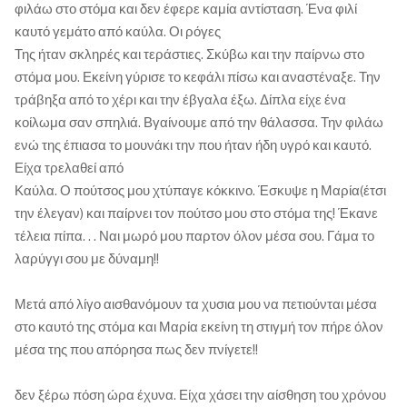
φιλάω στο στόμα και δεν έφερε καμία αντίσταση. Ένα φιλί
καυτό γεμάτο από καύλα. Οι ρόγες
Της ήταν σκληρές και τεράστιες. Σκύβω και την παίρνω στο
στόμα μου. Εκείνη γύρισε το κεφάλι πίσω και αναστέναξε. Την
τράβηξα από το χέρι και την έβγαλα έξω. Δίπλα είχε ένα
κοίλωμα σαν σπηλιά. Βγαίνουμε από την θάλασσα. Την φιλάω
ενώ της έπιασα το μουνάκι την που ήταν ήδη υγρό και καυτό.
Είχα τρελαθεί από
Καύλα. Ο πούτσος μου χτύπαγε κόκκινο. Έσκυψε η Μαρία(έτσι
την έλεγαν) και παίρνει τον πούτσο μου στο στόμα της! Έκανε
τέλεια πίπα. . . Ναι μωρό μου παρτον όλον μέσα σου. Γάμα το
λαρύγγι σου με δύναμη!!
Μετά από λίγο αισθανόμουν τα χυσια μου να πετιούνται μέσα
στο καυτό της στόμα και Μαρία εκείνη τη στιγμή τον πήρε όλον
μέσα της που απόρησα πως δεν πνίγετε!!
δεν ξέρω πόση ώρα έχυνα. Είχα χάσει την αίσθηση του χρόνου