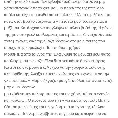
από την πολύ καύλα. Τον έγλυψε καλά τον ρούφηξε να μην
χάσει σταγόνα από το χυσι μου. Το πρόσωπο της ήταν όλο
καύλα και είχε αφοσιωθεί πάρα πολύ εκεί! Μετά την ξάπλωσα
κάτω στον βράχο βάζοντας την πετσέτα μου που είχα πάρει
μαζί μου. Και άρχισα να της γλύφω τα τέλεια βυζιά της. Η ρόγες
της ήταν στο φουλ καυλωμένες και τεράστιες. Δεν είχα ξαναδεί
τόσο μεγάλες. ενώ της έβαζα δάχτυλο στο μουνάκι της που
έτρεχε στην κυριολεξία . Τα μπούτια της ήταν
Μούσκεμα από τα υγρά της. Έλα γλύψε το μουνάκι μου! Φατο
καυλιάρη μου φώναζε. Είναι δικό σου κάντο ότι γουστάρεις.
Κατέβηκα στο μουνί της. Αρχισα να την γλύφω απαλά στην
κλειτορίδα της. Ανοιξα τα μουνοχειλα της και έχωσα μέσα την
γλώσσα μου. Η Μαρία έβγαζε κραυγές καύλας και αναστέναζε
βαριά. Το δάχτυλο
μου χάιδευε την κολοτρυπα της και της χάριζε κύματα ηδονής
και καύλας. . . Ο πούτσος μου είχε γίνει τεράστιος πάλι. Με την
θέα του μουνιού της και την γεύση από τα υγρά της. (όπλισε
αμέσως. . Που λέμε). Σάββατο απόγευμα και αποφάσισα να