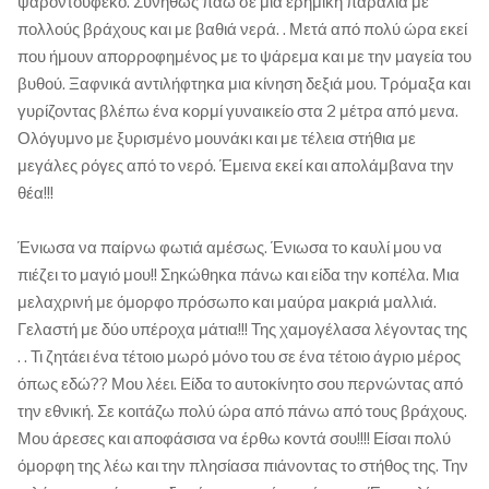
ψαροντουφεκο. Συνήθως πάω σε μια ερημική παραλία με
πολλούς βράχους και με βαθιά νερά. . Μετά από πολύ ώρα εκεί
που ήμουν απορροφημένος με το ψάρεμα και με την μαγεία του
βυθού. Ξαφνικά αντιλήφτηκα μια κίνηση δεξιά μου. Τρόμαξα και
γυρίζοντας βλέπω ένα κορμί γυναικείο στα 2 μέτρα από μενα.
Ολόγυμνο με ξυρισμένο μουνάκι και με τέλεια στήθια με
μεγάλες ρόγες από το νερό. Έμεινα εκεί και απολάμβανα την
θέα!!!
Ένιωσα να παίρνω φωτιά αμέσως. Ένιωσα το καυλί μου να
πιέζει το μαγιό μου!! Σηκώθηκα πάνω και είδα την κοπέλα. Μια
μελαχρινή με όμορφο πρόσωπο και μαύρα μακριά μαλλιά.
Γελαστή με δύο υπέροχα μάτια!!! Της χαμογέλασα λέγοντας της
. . Τι ζητάει ένα τέτοιο μωρό μόνο του σε ένα τέτοιο άγριο μέρος
όπως εδώ?? Μου λέει. Είδα το αυτοκίνητο σου περνώντας από
την εθνική. Σε κοιτάζω πολύ ώρα από πάνω από τους βράχους.
Μου άρεσες και αποφάσισα να έρθω κοντά σου!!!! Είσαι πολύ
όμορφη της λέω και την πλησίασα πιάνοντας το στήθος της. Την