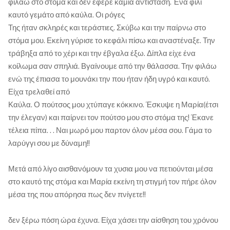
φιλάω στο στόμα και δεν έφερε καμία αντίσταση. Ένα φιλί
καυτό γεμάτο από καύλα. Οι ρόγες
Της ήταν σκληρές και τεράστιες. Σκύβω και την παίρνω στο
στόμα μου. Εκείνη γύρισε το κεφάλι πίσω και αναστέναξε. Την
τράβηξα από το χέρι και την έβγαλα έξω. Δίπλα είχε ένα
κοίλωμα σαν σπηλιά. Βγαίνουμε από την θάλασσα. Την φιλάω
ενώ της έπιασα το μουνάκι την που ήταν ήδη υγρό και καυτό.
Είχα τρελαθεί από
Καύλα. Ο πούτσος μου χτύπαγε κόκκινο. Έσκυψε η Μαρία(έτσι
την έλεγαν) και παίρνει τον πούτσο μου στο στόμα της! Έκανε
τέλεια πίπα. . . Ναι μωρό μου παρτον όλον μέσα σου. Γάμα το
λαρύγγι σου με δύναμη!!
Μετά από λίγο αισθανόμουν τα χυσια μου να πετιούνται μέσα
στο καυτό της στόμα και Μαρία εκείνη τη στιγμή τον πήρε όλον
μέσα της που απόρησα πως δεν πνίγετε!!
δεν ξέρω πόση ώρα έχυνα. Είχα χάσει την αίσθηση του χρόνου