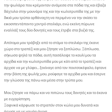
την ψωλάρα που κρέμονταν ανάμεσα στα πόδια της και έβαζα
δάχτυλα στην μουνάρα της και την κωλοτρυπίδα της με την
δικιά μου τρύπα ορθάνοιχτη να περιμένει να την σκίσει το
εικοσιπεντάποντο χοντρό στειλιάρι, ενώ εκείνη πύρωνε
εναλλάξ τους δύο δονητές και τους έτριβε στα βυζιά της.
Απότομα μου τράβηξε από το στόμα το στειλιάρι της έκανε
χώρο στο τραπέζι και μου ζήτησε να ξαπλώσω. Ξάπλωσα,
σήκωσα ψηλά τα πόδια, αυτή πασάλειψε το καυλί μου τα
αρχίδια και την κωλοτρυπίδα μου με κάτι από το τραπέζι και
άρχισε να με γλύφει... ξεκίναγε από τον πουτσοκέφαλο, έφτανε
στην βάση της ψωλής μου, ρούφαγε τα αρχίδια μου και έσερνε
την γλώσσα της πάνω και μέσα στην τρύπα μου.
Μου ζήτησε να πάρω και να πιπώνω τους δονητές και το έκανα
με ευχαρίστηση.
Ξαφνικά κάρφωσε το στραπόν στον κώλο μου δυνατά και
άρχισε να με γαμάει άγρια.