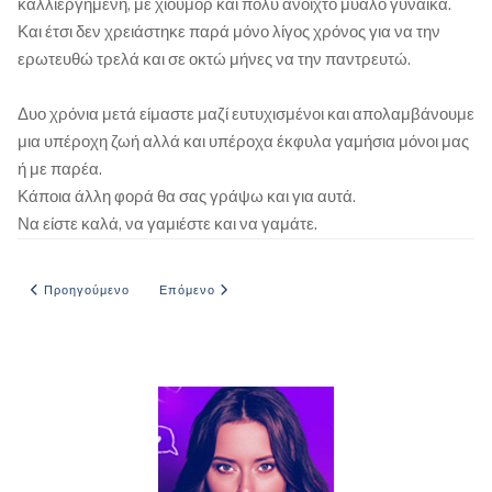
καλλιεργημένη, με χιούμορ και πολύ ανοιχτό μυαλό γυναίκα.
Και έτσι δεν χρειάστηκε παρά μόνο λίγος χρόνος για να την
ερωτευθώ τρελά και σε οκτώ μήνες να την παντρευτώ.
Δυο χρόνια μετά είμαστε μαζί ευτυχισμένοι και απολαμβάνουμε
μια υπέροχη ζωή αλλά και υπέροχα έκφυλα γαμήσια μόνοι μας
ή με παρέα.
Κάποια άλλη φορά θα σας γράψω και για αυτά.
Να είστε καλά, να γαμιέστε και να γαμάτε.
Προηγούμενο άρθρο: ΕΚΔΡΟΜΗ ΜΕ ΤΟΥΣ ΚΟΥΜΠΑΡΟΥΣ
Επόμενο άρθρο: Ξέσκισμα στο πάρκινγκ
Προηγούμενο
Επόμενο