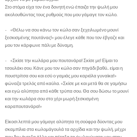
Στο στόμα είχα τον ένα δονητή ενώ έπαιζα την ψωλή μου
ακολουθώντας τους ρυθμούς που μου γάμαγε τον κώλο.
- «Θέλω να σου κάνω τον κώλο σαν ξεχειλωμένο μουνί
ξεσκισμένης πουτάνας!» μου έλεγε κάθε που τον έβγαζε και
μου τον κάρφωνε πάλι με δύναμη.
- «Σκίσε την κωλάρα μου πουτανάρα! Σκίσε με! Είμαι το
τσουλάκι σου. Κάνε μου τον κώλο σαν πηγάδι βαθύ.. είμαι η
πουστρίτσα σου και εσύ ο γαμιάς μου καριόλα γυναίκα!»
φώναζα τρελός από καύλα. «Σκίσε με και μετά θα σε γαμήσω
και εγώ αλύπητα από κάθε τρύπα σου. Θα σου δώσω το μουνί
και την κωλάρα σου στο χέρι μωρή ξεσκισμένη
καραπουτανάρα!»
Είκοσι λεπτά μου γάμαγε αλύπητα τη σούφρα δύοντας μου
σκαμπίλια στα κωλομάγουλά τα αρχίδια και την ψωλή, μέχρι
που δεν άντεξα άλλο και πέταξα τα ψωλοχύματα μου στην