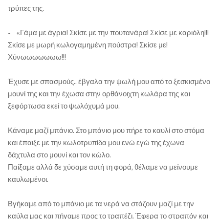
τρύπες της.
- «Γάμα με άγρια! Σκίσε με την πουτανάρα! Σκίσε με καριόλη!!!
Σκίσε με μωρή κωλογαμημένη πούστρα! Σκίσε με!
Χύνωωωωωωω!!!
Έχυσε με σπασμούς.. έβγαλα την ψωλή μου από το ξεσκισμένο
μουνί της και την έχωσα στην ορθάνοιχτη κωλάρα της και
ξεφόρτωσα εκεί το ψωλόχυμά μου.
Κάναμε μαζί μπάνιο. Στο μπάνιο μου πήρε το καυλί στο στόμα
και έπαιξε με την κωλοτρυπίδα μου ενώ εγώ της έχωνα
δάχτυλα στο μουνί και τον κώλο.
Παίξαμε αλλά δε χύσαμε αυτή τη φορά, θέλαμε να μείνουμε
καυλωμένοι.
Βγήκαμε από το μπάνιο με τα νερά να στάζουν μαζί με την
καύλα μας και πήγαμε προς το τραπέζι. Έφερα το στραπόν και