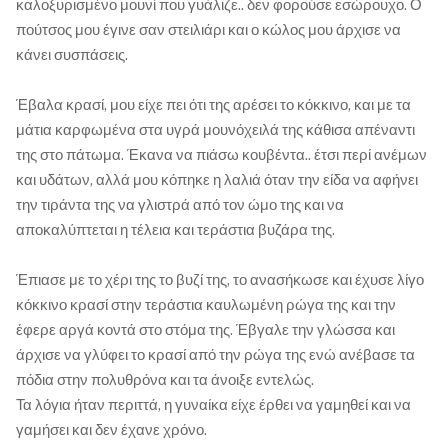
καλοξυρισμένο μουνί που γυάλιζε.. δεν φορούσε εσώρουχο. Ο
πούτσος μου έγινε σαν στειλιάρι και ο κώλος μου άρχισε να
κάνει συσπάσεις.
Έβαλα κρασί, μου είχε πει ότι της αρέσει το κόκκινο, και με τα
μάτια καρφωμένα στα υγρά μουνόχειλά της κάθισα απέναντι
της στο πάτωμα. Έκανα να πιάσω κουβέντα.. έτσι περί ανέμων
και υδάτων, αλλά μου κόπηκε η λαλιά όταν την είδα να αφήνει
την τιράντα της να γλιστρά από τον ώμο της και να
αποκαλύπτεται η τέλεια και τεράστια βυζάρα της.
Έπιασε με το χέρι της το βυζί της, το ανασήκωσε και έχυσε λίγο
κόκκινο κρασί στην τεράστια καυλωμένη ρώγα της και την
έφερε αργά κοντά στο στόμα της. Έβγαλε την γλώσσα και
άρχισε να γλύφει το κρασί από την ρώγα της ενώ ανέβασε τα
πόδια στην πολυθρόνα και τα άνοιξε εντελώς.
Τα λόγια ήταν περιττά, η γυναίκα είχε έρθει να γαμηθεί και να
γαμήσει και δεν έχανε χρόνο.