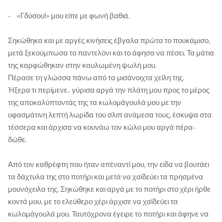
- «Γδύσου!» μου είπε με φωνή βαθιά.
Σηκώθηκα και με αργές κινήσεις έβγαλα πρώτα το πουκάμισο,
μετά ξεκούμπωσα το παντελόνι και το άφησα να πέσει. Τα μάτια
της καρφώθηκαν στην καυλωμένη ψωλή μου.
Πέρασε τη γλώσσα πάνω από τα μισάνοιχτα χείλη της.
Ήξερα τι περίμενε.. γύρισα αργά την πλάτη μου προς το μέρος
της αποκαλύπτοντάς της τα κωλομάγουλά μου με την
υφασμάτινη λεπτή λωρίδα του σλιπ ανάμεσα τους, έσκυψα στα
τέσσερα και άρχισα να κουνάω τον κώλο μου αργά πέρα-
δώθε.
Από τον καθρέφτη που ήταν απέναντί μου, την είδα να βουτάει
τα δάχτυλα της στο ποτήρι και μετά να χαϊδεύει τα πρησμένα
μουνόχειλα της. Σηκώθηκε και αργά με το ποτήρι στο χέρι ήρθε
κοντά μου, με το ελεύθερο χέρι άρχισε να χαϊδεύει τα
κωλομάγουλά μου. Ταυτόχρονα έγειρε το ποτήρι και άφηνε να