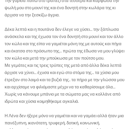
Την γύρισα πάνω στο τραπέζι στα τέσσερα και κάρφωσα την
ψωλή μου στο μουνί της και ένα δονητή στην κωλάρα της κι
άρχισα να την ξεσκίζω άγρια.
Δέκα λεπτά και η πουτάνα δεν έλεγε να χύσει... την ξάπλωσα
ανάσκελα και της έχωσα τον ένα δονητή στο μουνί και τον άλλο
τον κώλο και της είπα να γαμιέται μόνη της με αυτούς και πήγα
και έκατσα στο πρόσωπο της... πρώτα της έδωσα να μου γλύψει
τον κώλο και μετά την μπούκωσα με τον πούτσο μου.
Με γεμάτες και τις τρεις τρύπες της μετά από άλλα δέκα λεπτά
άρχισε να χύνει... έχυσα και εγώ στο στόμα της... τα χύσια μου
έτρεξαν στο λαιμό και τα βυζιά της.. τα πήρα με την γλώσσα μου
και αρχίσαμε να φιλιόμαστε μέχρι να τα καθαρίσουμε όλα...
Χωρίς να κάνουμε μπάνιο με τα σώματα μας να κολλάνε από
ιδρώτα και χύσια κοιμηθήκαμε αγκαλιά.
Η Λένα δεν ήξερε μόνο να γαμιέται και να γαμάει αλλά ήταν μια
πανέξυπνη, ικανότατη, τρυφερή, δοτική, κοινωνική,