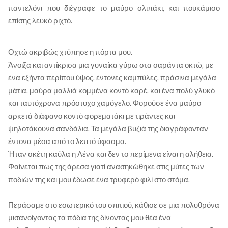
παντελόνι που διέγραφε το μαύρο σλιπάκι, και πουκάμισο
επίσης λευκό ριχτό.
Οχτώ ακριβώς χτύπησε η πόρτα μου.
Άνοιξα και αντίκρισα μια γυναίκα γύρω στα σαράντα οκτώ, με
ένα εξήντα περίπου ύψος, έντονες καμπύλες, πράσινα μεγάλα
μάτια, μαύρα μαλλιά κομμένα κοντό καρέ, και ένα πολύ γλυκό
και ταυτόχρονα πρόστυχο χαμόγελο. Φορούσε ένα μαύρο
αρκετά διάφανο κοντό φορεματάκι με τιράντες και
ψηλοτάκουνα σανδάλια. Τα μεγάλα βυζιά της διαγράφονταν
έντονα μέσα από το λεπτό ύφασμα.
Ήταν σκέτη καύλα η Λένα και δεν το περίμενα είναι η αλήθεια.
Φαίνεται πως της άρεσα γιατί ανασηκώθηκε στις μύτες των
ποδιών της και μου έδωσε ένα τρυφερό φιλί στο στόμα.
Περάσαμε στο εσωτερικό του σπιτιού, κάθισε σε μια πολυθρόνα
μισανοίγοντας τα πόδια της δίνοντας μου θέα ένα