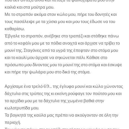
κοιλιά και στα μούτρα μου.
Με το στραπόν ακόμα στον κώλο μου, πήρε του δονητές και
τους πασάλειψε με τα χύσια μου και μου τους έδωσε να του
καθαρίσω.
Έβγαλε το στραπόν, ανέβηκε στο τραπέζι και στάθηκε πάνω
από το κεφάλι μου με τα πόδια ανοιχτά και άρχισε να τρίβει το
μουνί της. Σταγόνες από τα υγρά της έπεφταν στο στόμα μου
και το καυλί μου άρχισε να σηκώνεται πάλι. Κάθισε στο
πρόσωπο μου δίνοντας μου το μουνί της στο στόμα και έσκυψε
και πήρε την ψωλάρα μου στο δικό της στόμα.
Αρχίσαμε ένα τρελό 69... της έγλυφα μουνί και κώλο χώνοντας
δάχτυλα στις τρύπες της κι εκείνη ρούφαγε τον πούτσο μου και
τα αρχίδια μου με τα δάχτυλα της χωμένα βαθιά στην
κωλοτρυπίδα μου.
Τα βογκητά της καύλα μας πρέπει να ακούγονταν σε όλη την
περιοχή.