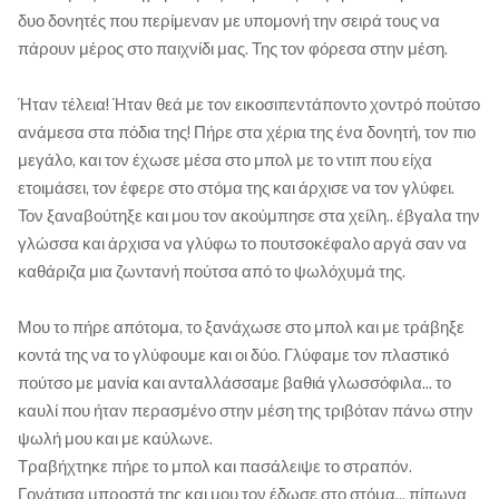
δυο δονητές που περίμεναν με υπομονή την σειρά τους να
πάρουν μέρος στο παιχνίδι μας. Της τον φόρεσα στην μέση.
Ήταν τέλεια! Ήταν θεά με τον εικοσιπεντάποντο χοντρό πούτσο
ανάμεσα στα πόδια της! Πήρε στα χέρια της ένα δονητή, τον πιο
μεγάλο, και τον έχωσε μέσα στο μπολ με το ντιπ που είχα
ετοιμάσει, τον έφερε στο στόμα της και άρχισε να τον γλύφει.
Τον ξαναβούτηξε και μου τον ακούμπησε στα χείλη.. έβγαλα την
γλώσσα και άρχισα να γλύφω το πουτσοκέφαλο αργά σαν να
καθάριζα μια ζωντανή πούτσα από το ψωλόχυμά της.
Μου το πήρε απότομα, το ξανάχωσε στο μπολ και με τράβηξε
κοντά της να το γλύφουμε και οι δύο. Γλύφαμε τον πλαστικό
πούτσο με μανία και ανταλλάσσαμε βαθιά γλωσσόφιλα... το
καυλί που ήταν περασμένο στην μέση της τριβόταν πάνω στην
ψωλή μου και με καύλωνε.
Τραβήχτηκε πήρε το μπολ και πασάλειψε το στραπόν.
Γονάτισα μπροστά της και μου τον έδωσε στο στόμα... πίπωνα