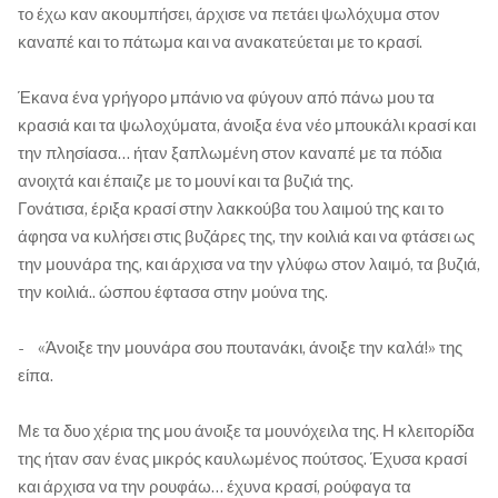
το έχω καν ακουμπήσει, άρχισε να πετάει ψωλόχυμα στον
καναπέ και το πάτωμα και να ανακατεύεται με το κρασί.
Έκανα ένα γρήγορο μπάνιο να φύγουν από πάνω μου τα
κρασιά και τα ψωλοχύματα, άνοιξα ένα νέο μπουκάλι κρασί και
την πλησίασα… ήταν ξαπλωμένη στον καναπέ με τα πόδια
ανοιχτά και έπαιζε με το μουνί και τα βυζιά της.
Γονάτισα, έριξα κρασί στην λακκούβα του λαιμού της και το
άφησα να κυλήσει στις βυζάρες της, την κοιλιά και να φτάσει ως
την μουνάρα της, και άρχισα να την γλύφω στον λαιμό, τα βυζιά,
την κοιλιά.. ώσπου έφτασα στην μούνα της.
- «Άνοιξε την μουνάρα σου πουτανάκι, άνοιξε την καλά!» της
είπα.
Με τα δυο χέρια της μου άνοιξε τα μουνόχειλα της. Η κλειτορίδα
της ήταν σαν ένας μικρός καυλωμένος πούτσος. Έχυσα κρασί
και άρχισα να την ρουφάω… έχυνα κρασί, ρούφαγα τα