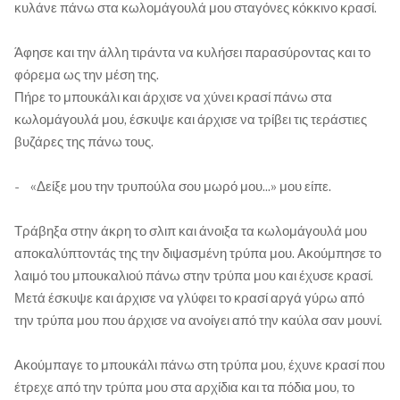
κυλάνε πάνω στα κωλομάγουλά μου σταγόνες κόκκινο κρασί.
Άφησε και την άλλη τιράντα να κυλήσει παρασύροντας και το
φόρεμα ως την μέση της.
Πήρε το μπουκάλι και άρχισε να χύνει κρασί πάνω στα
κωλομάγουλά μου, έσκυψε και άρχισε να τρίβει τις τεράστιες
βυζάρες της πάνω τους.
- «Δείξε μου την τρυπούλα σου μωρό μου...» μου είπε.
Τράβηξα στην άκρη το σλιπ και άνοιξα τα κωλομάγουλά μου
αποκαλύπτοντάς της την διψασμένη τρύπα μου. Ακούμπησε το
λαιμό του μπουκαλιού πάνω στην τρύπα μου και έχυσε κρασί.
Μετά έσκυψε και άρχισε να γλύφει το κρασί αργά γύρω από
την τρύπα μου που άρχισε να ανοίγει από την καύλα σαν μουνί.
Ακούμπαγε το μπουκάλι πάνω στη τρύπα μου, έχυνε κρασί που
έτρεχε από την τρύπα μου στα αρχίδια και τα πόδια μου, το