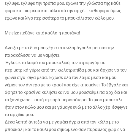
έγλυφε, έγλυφε την τρύπα μου, έχωνε την γλώσσα της κάθε
φορά και πιο μέσα και πάλι από την αρχή… κάθε φορά όμως
έχωνε και λίγο περισσότερο το μπουκάλι στον κώλο μου.
Με είχε πεθάνει από καύλα η πουτάνα!
Άνοιξα με τα δυο μου χέρια τα κωλομάγουλά μου και την
παρακάλεσα να με γαμήσει.
Έγλυψε το λαιμό του μπουκαλιού, τον στριφογύρισε
περιμετρικά γύρω από την κωλοτρυπίδα μου και άρχισε να τον
χώνει σιγά-σιγά μέσα. Έχωσε όλο τον λαιμό μέσα και μου
γέμισε τον άντερο με το κρασί που είχε απομείνει. Το έβγαλε και
άφησε το κρασί να κυλήσει και να μου μουσκέψει τα αρχίδια και
το ξανάχωσε… αυτή τη φορά περισσότερο. Το μισό μπουκάλι
ήταν στον κώλο μου και με γάμαγε ενώ με το άλλο χέρι έσφιγγε
τα αρχίδια μου.
Δέκα λεπτά άντεξα να με γαμάει άγρια από τον κώλο με το
μπουκάλι, και το καυλί μου σηκωμένο σαν πύραυλος χωρίς να