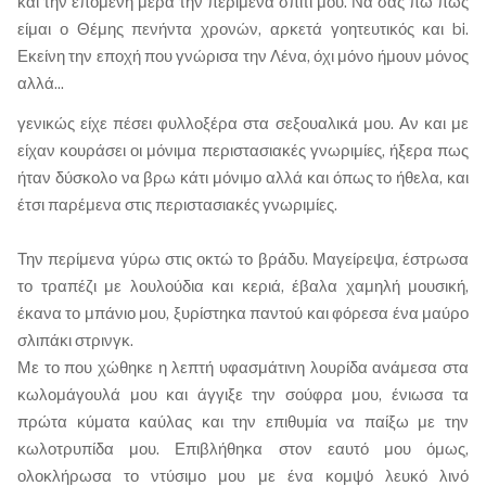
και την επόμενη μέρα την περίμενα σπίτι μου. Να σας πω πως
είμαι ο Θέμης πενήντα χρονών, αρκετά γοητευτικός και bi.
Εκείνη την εποχή που γνώρισα την Λένα, όχι μόνο ήμουν μόνος
αλλά...
γενικώς είχε πέσει φυλλοξέρα στα σεξουαλικά μου. Αν και με
είχαν κουράσει οι μόνιμα περιστασιακές γνωριμίες, ήξερα πως
ήταν δύσκολο να βρω κάτι μόνιμο αλλά και όπως το ήθελα, και
έτσι παρέμενα στις περιστασιακές γνωριμίες.
Την περίμενα γύρω στις οκτώ το βράδυ. Μαγείρεψα, έστρωσα
το τραπέζι με λουλούδια και κεριά, έβαλα χαμηλή μουσική,
έκανα το μπάνιο μου, ξυρίστηκα παντού και φόρεσα ένα μαύρο
σλιπάκι στρινγκ.
Με το που χώθηκε η λεπτή υφασμάτινη λουρίδα ανάμεσα στα
κωλομάγουλά μου και άγγιξε την σούφρα μου, ένιωσα τα
πρώτα κύματα καύλας και την επιθυμία να παίξω με την
κωλοτρυπίδα μου. Επιβλήθηκα στον εαυτό μου όμως,
ολοκλήρωσα το ντύσιμο μου με ένα κομψό λευκό λινό