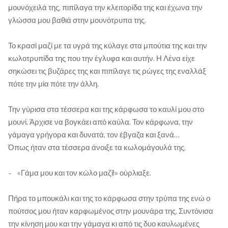
μουνόχειλά της, πιπίλαγα την κλειτορίδα της και έχωνα την
γλώσσα μου βαθιά στην μουνότρυπα της.
Το κρασί μαζί με τα υγρά της κύλαγε στα μπούτια της και την
κωλοτρυπίδα της που την έγλυφα και αυτήν. Η Λένα είχε
σηκώσει τις βυζάρες της και πιπίλαγε τις ρώγες της εναλλάξ
πότε την μία πότε την άλλη.
Την γύρισα στα τέσσερα και της κάρφωσα το καυλί μου στο
μουνί. Άρχισε να βογκάει από καύλα. Τον κάρφωνα, την
γάμαγα γρήγορα και δυνατά, τον έβγαζα και ξανά…
Όπως ήταν στα τέσσερα άνοιξε τα κωλομάγουλά της.
- «Γάμα μου και τον κώλο μαζί!» ούρλιαξε.
Πήρα το μπουκάλι και της το κάρφωσα στην τρύπα της ενώ ο
πούτσος μου ήταν καρφωμένος στην μουνάρα της. Συντόνισα
την κίνηση μου και την γάμαγα κι από τις δυο καυλωμένες