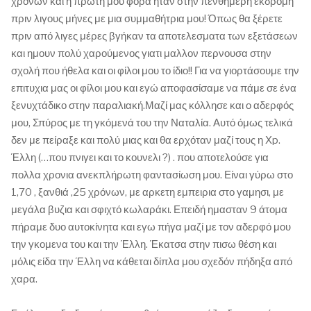
χρονων και η πρωτη μου φορά ήταν στην πενθημερη εκδρομη
πριν λιγους μήνες με μια συμμαθήτρια μου! Όπως θα ξέρετε
πριν από λιγες μέρες βγήκαν τα αποτελεσματα των εξετάσεων
και ημουν πολύ χαρούμενος γιατι μαλλον περνουσα στην
σχολή που ήθελα και οι φίλοι μου το ίδιο!! Για να γιορτάσουμε την
επιτυχια μας οι φίλοι μου και εγώ αποφασίσαμε να πάμε σε ένα
ξενυχτάδικο στην παραλιακή.Μαζί μας κόλλησε και ο αδερφός
μου, Σπύρος με τη γκόμενά του την Ναταλία. Αυτό όμως τελικά
δεν με πείραξε και πολύ μιας και θα ερχόταν μαζί τους η Χp.
Έλλη (…που πνιγει και το κουνελι ?) . που αποτελούσε για
πολλα χρονια ανεκπλήρωτη φαντασίωση μου. Είναι γύρω στο
1,70 , ξανθιά ,25 χρόνων, με αρκετη εμπειρια στο γαμησι, με
μεγάλα βυζια και σφιχτό κωλαράκι. Επειδή ημασταν 9 άτομα
πήραμε δυο αυτοκίνητα και εγω πήγα μαζί με τον αδερφό μου
την γκομενα του και την Έλλη. Έκατσα στην πισω θέση και
μόλις είδα την Έλλη να κάθεται δίπλα μου σχεδόν πήδηξα από
χαρα.