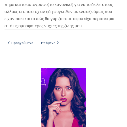
πηρε και το αυτογραφο( το κανονικο!) για να το δείξει στους
αλλους οι οποιοι εχιαν ηδη φυγει. Δεν με ενοιαζε όμως που
ειχαν παει και το πώς θα γυριζα σπιτι αφου είχα περασει μια
από τις ομορφοτερες νυχτες της ζωης μου…
Προηγούμενο άρθρο: ΔΙΑΚΟΠΕΣ ΣΤΗ ΝΑΞΟ
Επόμενο άρθρο: Η πρόκληση της Φαίδρας
Προηγούμενο
Επόμενο