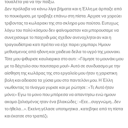
τουαλέτα για να την παίξω.
Δεν πρόλαβα να κάνω λίγα βήματα και η Έλλη με άρπαξε από
το πουκάμισο, με τραβηξε επάνω στη πίστα. Αρχισε να χορεύει
τριβοντας το κωλαρακι της στο σκληρο μου πούτσο. Ευτυχως
λόγω του πολύ κόσμου δεν φαίνομασταν και μπορουσαμε να
συνεχισουμε το παιχνιδι μας σχεδον ανενοχλητοι αν και η
τραγουδίστρια κατι πρέπει να είχε παρει χαμπαρι. Ημουν
μεθυσμενος από ηδονη και χαιδευα δείλα το υγρό της μουνακι.
Τότε μου ψιθυρισε καυλιαρικα στο αυτι : «Γάμησε το μουνάκι μου
με το δάχτυλο σου πουτσαρα μου!» Αυτό σε συνδυασμο με την
αίσθηση της κωλάρας της στο εργαλείο μου ήταν η χαριστικη
βολη και αδειασα τα χύσια μου στο παντελόνι μου. Η Έλλη
νιωθοντας το τίναγμα γυρισε και με ρώτησε : «Τι; Αυτό ήταν
μόνο;» Εγω το μονο που μπόρεσα να απαντησω ενώ ημουν
ακομα ζαλισμένος ηταν ένα βλακώδες : «Εεε…συγγνώμη…δεν
το ήθελα…». Εκείνη γέλασε υποτιμητικα , κατεβηκε από τη πίστα
και έκατσε στο τραπέζι.