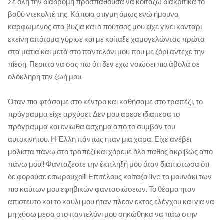
Σε όλη την διαδρομή προσπαθούσα να κοιτάζω διακριτικά το
βαθύ ντεκολτέ της. Κάποια στιγμη όμως ενώ ήμουνα
καρφωμένος στα βυζιά και ο πούτσος μου είχε γίνει κονταρι
εκείνη απότομα γύρισε και με κοίταξε χαμογελώντας πρώτα
στα μάτια και μετά στο παντελόνι μου που με ζόρι άντεχε την
πίεση. Περιττο να σας πω ότι δεν εχω νοιώσει πιο άβολα σε
ολόκληρη την ζωή μου.
Όταν πια φτάσαμε στο κέντρο και καθήσαμε στο τραπέζι, το
πρόγραμμα είχε αρχύσει. Δεν μου αρεσε ιδιαιτερα το
πρόγραμμα και ενιωθα άσχημα από το συμβάν του
αυτοκινητου. Η Έλλη πάντως ηταν μια χαρα. Είχε ανέβει
μαλιστα πάνω στο τραπέζι και χόρευε όλο παθος ακριβώς από
πάνω μου!! Φανταζεστε την έκπληξή μου όταν διαπιστωσα ότι
δε φορούσε εσωρουχο!!! Επιτέλους κοίταζα live το μουνάκι των
πιο καύτων μου εφηβικών φαντασιώσεων. Το θέαμα ηταν
απιστευτο και το καυλι μου ήταν πλεον εκτος ελέγχου και για να
μη χύσω μεσα στο παντελόνι μου σηκώθηκα να πάω στην