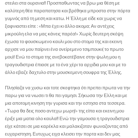
στειλει στα ουρανια!! Προσπαθωντας να βρω μια θέση με
καλύτερη θέα παραπατησα και βρέθηκα μπροστα στην πόρτα
γυμνός από τη μεση και κατω. Η Έλλη με είδε και χωρις να
ξαφνιαστει είπε : «Μπα έχει κι άλλο ακομα; Αν αντέχεις
μικρούλη ελα να μας κάνεις παρέα!» Χωρίς δευτερη σκέψη
έχωσα το φουσκωμενο καυλι μου στο στομα της και εκεινη
αρχισε να μου παίρνει ένα ονείρεμενο τσιμπουκι( το πρωτο
μου)! Ενώ το στομα της ανεβοκατέβαινε στην ψωλη μου η
τραγουδιστρια έπιασε με το ένα χέρι τα αρχιδια μου και με το
άλλο εβαζε δαχτυλο στην μουσκεμενη σουφρα της Έλλης.
Πλησίαζα να χυσω και τοτε σκεφτηκα ότι πρεπει πρωτα να την
παρω για να νιωσει τι θα πει γαμησι. Σήκωσα την Ελλη και με
μια αποτομη κινηση την γυρισα και την εστησα στα τεσσερα.
«Τωρα θα δεις ποσο αντεχω μωρη!» της είπα και εκεινη μου
έριξε μια ματια ολο καυλα!! Ενώ την γαμουσα η τραγουδιστρια
είχε κάτσει σε μια καρέκλα και μαλακιζοταν φωναζοντας από
ευχαριστηση. Ευτυχως ειχα κλεισει την πορτα και δεν μας