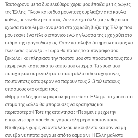
Ταυτοχρονα με τα δυο ελεύθερα χερια μου έπαιζα με τις ρώγες
της Έλλης. Πλεον και οι δυο μουνιτσες ουρλιαζαν από καυλα
καθως με νιωθαν μεσα τους. Δεν αντεχα άλλο ,σηκωθηκα και
εχωσα το καυλι μου αναμεσα στα χυμωδη βυζια της Έλλης που
μου εκανε ένα τέλειο ισπανικο ενώ η γλωσσα της ειχε χαθει στο
στόμα της τραγουδιστριας. Όταν καταλαβα ότι ημουν ετοιμος να
τελειωσω φωναξα : «Τωρα θα παρεις το αυτογραφο σου
ξεκωλο» και πλησιασα την πουτσα μου στα προσωπα τους που
περιμεναν καρτερικα το καυτο μου σπερμα. Τα χυσια μου
πεταχτηκαν σε μεγαλη αποσταση αλλα οι δυο αχορταγες
πουτανιτσες καταφεραν να παρουν τους 2-3 τελευταιους
σπασμους στο στόμα τους.
«Μμμμ καλός ησουν μικρουλη» μου είπε η Ελλη με τα χυσια στο
στομα της «αλλα θα μπορουσες να κρατησεις και
περισσοτερο»! Τοτε της απαντησα : «Περιμενε μεχρι την
επομενη φορα που θα σε γαμαω ολη μερα πουτανιτσα».
Ντυθηκαμε χωρις να ανταλλαξουμε κουβεντα και σαν να μη
συνεβαινε τιποτα φυγαμε από το καμαρινι! Η Ελλη μαλιστα