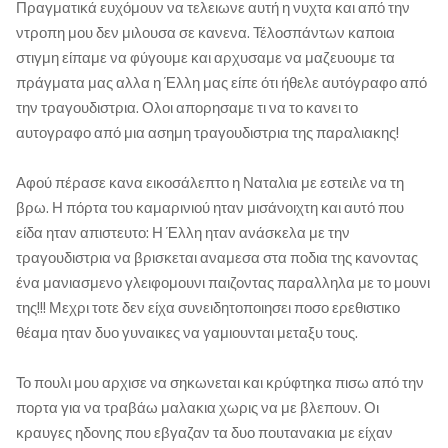
Πραγματικά ευχόμουν να τελειωνε αυτή η νυχτα και από την
ντροπη μου δεν μιλουσα σε κανενα. Τέλοσπάντων καποια
στιγμη είπαμε να φύγουμε και αρχυσαμε να μαζευουμε τα
πράγματα μας αλλα η Έλλη μας είπε ότι ήθελε αυτόγραφο από
την τραγουδιστρια. Ολοι απορησαμε τι να το κανει το
αυτογραφο από μια ασημη τραγουδιστρια της παραλιακης!
Αφού πέρασε κανα εικοσάλεπτο η Ναταλια με εστειλε να τη
βρω. Η πόρτα του καμαρινιού ηταν μισάνοιχτη και αυτό που
είδα ηταν απιστευτο: Η Έλλη ηταν ανάσκελα με την
τραγουδιστρια να βρισκεται αναμεσα στα ποδια της κανοντας
ένα μανιασμενο γλειφομουνι παιζοντας παραλληλα με το μουνι
της!!! Μεχρι τοτε δεν είχα συνειδητοποιησει ποσο ερεθιστικο
θέαμα ηταν δυο γυναικες να γαμιουνται μεταξυ τους.
Το πουλι μου αρχισε να σηκωνεται και κρύφτηκα πισω από την
πορτα για να τραβάω μαλακια χωρις να με βλεπουν. Οι
κραυγες ηδονης που εβγαζαν τα δυο πουτανακια με είχαν