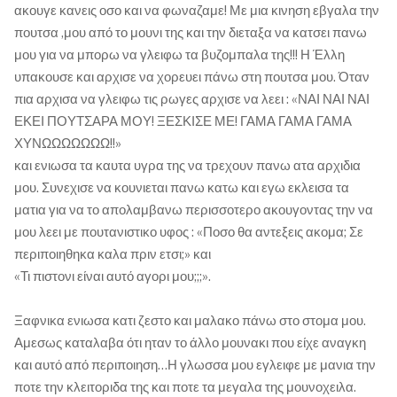
ακουγε κανεις οσο και να φωναζαμε! Με μια κινηση εβγαλα την
πουτσα ,μου από το μουνι της και την διεταξα να κατσει πανω
μου για να μπορω να γλειφω τα βυζομπαλα της!!! Η Έλλη
υπακουσε και αρχισε να χορευει πάνω στη πουτσα μου. Όταν
πια αρχισα να γλειφω τις ρωγες αρχισε να λεει : «ΝΑΙ ΝΑΙ ΝΑΙ
ΕΚΕΙ ΠΟΥΤΣΑΡΑ ΜΟΥ! ΞΕΣΚΙΣΕ ΜΕ! ΓΑΜΑ ΓΑΜΑ ΓΑΜΑ
ΧΥΝΩΩΩΩΩΩΩ!!»
και ενιωσα τα καυτα υγρα της να τρεχουν πανω ατα αρχιδια
μου. Συνεχισε να κουνιεται πανω κατω και εγω εκλεισα τα
ματια για να το απολαμβανω περισσοτερο ακουγοντας την να
μου λεει με πουτανιστικο υφος : «Ποσο θα αντεξεις ακομα; Σε
περιποιηθηκα καλα πριν ετσι;» και
«Τι πιστονι είναι αυτό αγορι μου;;;».
Ξαφνικα ενιωσα κατι ζεστο και μαλακο πάνω στο στομα μου.
Αμεσως καταλαβα ότι ηταν το άλλο μουνακι που είχε αναγκη
και αυτό από περιποιηση…Η γλωσσα μου εγλειφε με μανια την
ποτε την κλειτοριδα της και ποτε τα μεγαλα της μουνοχειλα.