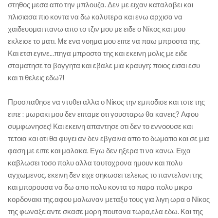
στηθος μεσα απο την μπλουζα. Δεν με ειχαν καταλαβει και
πλισιασα πιο κοντα να δω καλυτερα και ενω αρχισα να
χαιδευομαι πανω απο το τζιν μου με ειδε ο Νίκος και μου
εκλεισε το ματι. Με ενα νοημα μου ειπε να παω μπροστα της.
Και ετσι εγινε...πηγα μπροστα της και εκεινη μολις με ειδε
σταματησε τα βογγητα και εβαλε μια κραυγη: ποιος εισαι εσυ
και τι θελεις εδω?!
Προσπαθησε να ντυθει αλλα ο Νίκος την εμποδισε και τοτε της
ειπε : μωρακι μου δεν ειπαμε οτι γουσταρω θα κανεις? Αφου
συμφωνησες! Και εκεινη απαντησε οτι δεν το εννοουσε και
τετοια και οτι θα φυγει αν δεν εβγαινα απο το δωματιο και σε μια
φαση με ειπε και μαλακα. Εγω δεν ηξερα τι να κανω. Ειχα
καβλωσει τοσο πολυ αλλα ταυτοχρονα ημουν και πολυ
αγχωμενος. εκεινη δεν ειχε σηκωσει τελειως το παντελονι της
και μπορουσα να δω απο πολυ κοντα το παρα πολυ μικρο
κορδονακι της.αφου μαλωναν μεταξυ τους για λιγη ωρα ο Νίκος
της φωναξε:αντε σκασε μορη πουτανα τωρα,ελα εδω. Και της