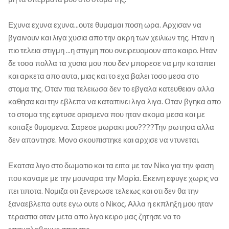
Εχυνα εχυνα εχυνα...ουτε θυμαμαι ποση ωρα. Αρχισαν να
βγαινουν και λιγα χυσια απο την ακρη των χειλιων της. Ηταν η
πιο τελεια στιγμη ...η στιγμη που ονειρευομουν απο καιρο. Ηταν
δε τοσα πολλα τα χυσια μου που δεν μπορεσε να μην καταπιει
και αρκετα απο αυτα, μιας και το εχα βαλει τοσο μεσα στο
στομα της. Οταν πια τελειωσα δεν το εβγαλα κατευθειαν αλλα
καθησα και την εβλεπα να καταπινει λιγα λιγα. Οταν βγηκα απο
το στομα της εφτυσε ορισμενα που ηταν ακομα μεσα και με
κοιταξε θυμομενα. Σαρεσε μωρακι μου????Την ρωτησα αλλα
δεν απαντησε. Μονο σκουπιστηκε και αρχισε να ντυνεται.
Εκατσα λιγο στο δωματιο και τα ειπα με τον Νίκο για την φαση
που καναμε με την μουναρα την Μαρία. Εκεινη εφυγε χωρις να
πει τιποτα. Νομιζα οτι ξενερωσε τελειως και οτι δεν θα την
ξαναεβλεπα ουτε εγω ουτε ο Νίκος. Αλλα η εκπληξη μου ηταν
τεραστια οταν μετα απο λιγο κειρο μας ζητησε να το