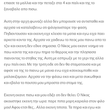
επιασε τα μαλλια και την πεταξε στα 4 και παλι και της το
ξαναβαλε απο πισω.
Αυτη στην αρχη φωναζε αλλα δεν μπορουσε να αντισταθει και
αρχισα να καταλαβενω οτι ψιλογουσταρε την φαση.
Πηδιοντουσαν και εκεινη ειχε κλεισει τα ματια και εγω ειχα παει
αρκετα κοντα της. Αρχισα να χαιδευω το πεος μου πανω απο το
τζιν και εκεινη δεν εδινε σημασια. Ο Νίκος μου εκανε νοημα να
παω κοντα της και εγω πηρα το θαρρος και την πλησιασα
πιανοντας το στηθος της. Αυτη με εσπρωξε με το χερι της αλλα
εγω παλι εκει. Με την τριτη ειδε οτι δεν θα σταματουσα και με
αφισε να της το πιανω με μανια ενω ειχα κσεκουμποθει και
μαλακιζομουν. Αρχισα να την φιλαω εκει και μετα συκωθηκα
και εβαλα το πουτσο μου μπροστα στο στομα της.
Εκεινη εκανε πισω και μου εδιξε οτι δεν θελει. Ο Νίκος
ακουστηκε εκεινη την ωρα: παρε πιπα μορη καριολα στον φιλο
μου! Αφου ετσι θες... Αλλα εκεινη τιποτα. Τα πηρα και εγω και