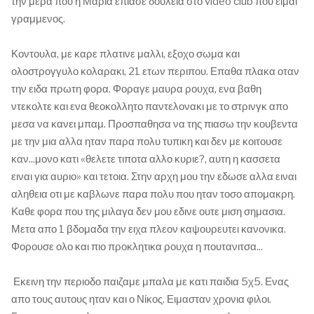
την μερα που η Μαρία επιασε δουλεια στο video club που ειμαι
γραμμενος.
Κοντουλα, με καρε πλατινε μαλλι, εξοχο σωμα και
ολοστρογγυλο κολαρακι, 21 ετων περιπου. Επαθα πλακα οταν
την ειδα πρωτη φορα. Φοραγε μαυρα ρουχα, ενα βαθη
ντεκολτε και ενα θεοκολλητο παντελονακι με το στρινγκ απο
μεσα να κανει μπαμ. Προσπαθησα να της πιασω την κουβεντα
με την μια αλλα ηταν παρα πολυ τυπικη και δεν με κοιτουσε
καν...μονο κατι «θελετε τιποτα αλλο κυριε?, αυτη η κασσετα
ειναι για αυριο» και τετοια. Στην αρχη μου την εδωσε αλλα ειναι
αληθεια οτι με καβλωνε παρα πολυ που ηταν τοσο απομακρη.
Καθε φορα που της μιλαγα δεν μου εδινε ουτε μιση σημασια.
Μετα απο 1 βδομαδα την ειχα πλεον καψουρευτει κανονικα.
Φορουσε ολο και πιο προκλητικα ρουχα η πουτανιτσα...
Εκεινη την περιοδο παιζαμε μπαλα με κατι παιδια 5χ5. Ενας
απο τους αυτους ηταν και ο Νίκος. Ειμασταν χρονια φιλοι.