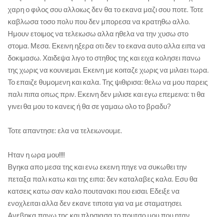
χαρη ο φιλος σου αλλοιως δεν θα το εκανα μαζι σου ποτε. Τοτε
καβλωσα τοσο πολυ που δεν μπορεσα να κρατηθω αλλο.
Ημουν ετοιμος να τελειωσω αλλα ηθελα να την χυσω στο
στομα. Μεσα. Εκεινη ηξερα οτι δεν το εκανα αυτο αλλα ειπα να
δοκιμασω. Χαιδεψα λιγο το στηθος της και ειχα κολησει πανω
της χωρις να κουνιεμαι. Εκεινη με κοιταζε χωρις να μιλαει τωρα.
Το επαιζε θυμομενη και καλα. Της ψιθιρισα: θελω να μου παρεις
παλι πιπα οπως πριν. Εκεινη δεν μιλισε και εγω επεμεινα: τι θα
γινει θα μου το κανεις ή θα σε γαμαω ολο το βραδυ?
Τοτε απαντησε: ελα να τελειωνουμε.
Ηταν η ωρα μου!!!!
Βγηκα απο μεσα της και ενω εκεινη πηγε να συκωθει την
πεταξα παλι κατω και της ειπα: δεν καταλαβες καλα. Εσυ θα
κατσεις κατω σαν καλο πουτανακι που εισαι. Εδειξε να
ενοχλειται αλλα δεν εκανε τιποτα για να με σταματησει.
Ανεβηκα πανω της και πλησιασα το πουτσο μου που ηταν