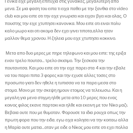
Γενικα ειχε μεγαλη επιτυχια στις γυναικες, μεγαλυτερη απο
μενα. Σε μια φαση του ειπα τι ειχα παθει με την ξανθια στο video
club και μου ειπε οτι την ειχε γνωρισει και ειχαν βγει και ολας. Ο
πουστης την ειχε χτυπησει κανονικα. Μου ειπε οτι ειναι πολυ
καλο μωρο και οτι ακομα δεν εχει γινει τιποτα,αλλα ηταν
μαλλον θεμα χρονου. Η ζηλεια μου ειχε χτυπησει κοκκινο.
Μετα απο δυο μερες με πηρε τηλεφωνο και μου ειπε: της εριξα
εναν τρελο πουτσο... τρελο σκισιμο. Την ξεσκισα την
πουτανιτσα. Και μου ειπε οτι την ειχε παρει στα 4 και την εβαλε
να του παρει πιπα 3 φορες και την εχυσε αλλες τοσες στο
προσωπο γιατι δεν ηθελε η τυπισσα να τα παρει μεσα στο
στομα. Μονο με την σκεψη ημουν ετοιμος να τελειωσω. Και η
μεγαλη για μενα στιγμη ηλθε μετα απο 10 μερες που ενας
κοινος φιλος εκανε παρτακι και ηλθε και εκεινη με τον Νίκο μαζι.
Βεβαια ουτε που με θυμοταν. Φορουσε τα ιδια ρουχα οπως την
πρωτη φορα που την ειδα. εγω ειχα κολησει να την κοιταω αλλα
η Μαρία ουτε ματια...οταν με ειδε ο Νίκος μου ειπε οτι εχει πολλα