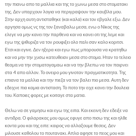
την πιανω απο τα μαλλια και της το χωνω μεσα στο στοματακι
της. Δεν υπαρχουν λογια να περιγραψουν την καυβλα μου.
Στην αρχη αυτη αντισταθηκε (και καλα) και τον εβγαλε εξω. Δεν
αργησα ομως νς της τον ξαναβαλω μεσα, ενω ο Νίκος της
ελεγε να μην κανει την παρθενα και να κανει οτι της λεμε και
εγω της ψιθυριζα να τον ρουφιξει ολο παλι σαν καλο κοριτσι.
Ετσι και εγινε. Δεν ηξερα και εγω πως μπορουσα να κρατηθω
και να μην την χυσω κατευθειαν μεσα στο στομα. Ηταν το τελειο
θεαμα.να την στοματογαμαω και να την βλεπω να τον παιρνει
στα 4 απο αλλον. Το ονειρο μου γινοταν πραγματικοτητα. Της
επιανα τα μαλλια και την πιεζα να τον βαλει πιο μεσα. Αυτη δεν
εδειχνε πια καμια αντισταση. Το ποτο την ειχε κανει την δουλεια
του. Καποιες φορες με κοιταγε στα ματια.
Θελω να σε γαμησω και εγω της ειπα. Και εκεινη δεν εδειξε να
αντιδρα. Ο φιλαρακας μου ομως εφυγε απο πισω της και ηλθε
κοντα μου και της ειπε: καιρος να αλλαξουμε θεσεις. Δεν
μιλουσε καθολου το πουτανακι. Απλα αφησε το πεος μου και