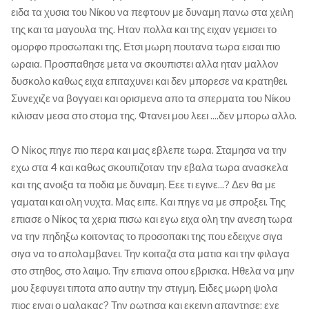
ειδα τα χυσια του Νίκου να πεφτουν με δυναμη πανω στα χειλη
της και τα μαγουλα της. Ηταν πολλα και της ειχαν γεμισει το
ομορφο προσωπακι της. Ετσι μωρη πουτανα τωρα εισαι πιο
ωραια. Προσπαθησε μετα να σκουπιστει αλλα ηταν μαλλον
δυσκολο καθως ειχα επιταχυνει και δεν μπορεσε να κρατηθει.
Συνεχιζε να βογγαει και ορισμενα απο τα σπερματα του Νίκου
κιλισαν μεσα στο στομα της. Φτανει μου λεει ....δεν μπορω αλλο.
Ο Νίκος πηγε πιο περα και μας εβλεπε τωρα. Σταμησα να την
εχω στα 4 και καθως σκουπιζοταν την εβαλα τωρα ανασκελα
και της ανοιξα τα ποδια με δυναμη. Εεε τι εγινε...? Δεν θα με
γαμαται και ολη νυχτα. Μας ειπε. Και πηγε να με σπροξει. Της
επιασε ο Νίκος τα χερια πισω και εγω ειχα ολη την ανεση τωρα
να την πηδηξω κοιτοντας το προσοπακι της που εδειχνε σιγα
σιγα να το απολαμβανει. Την κοιταζα στα ματια και την φιλαγα
στο στηθος, στο λαιμο. Την επιανα οπου εβρισκα. Ηθελα να μην
μου ξεφυγει τιποτα απο αυτην την στιγμη. Ειδες μωρη ψολα
πιος ειναι ο μαλακας? Την ρωτησα και εκεινη απαντησε: εχε