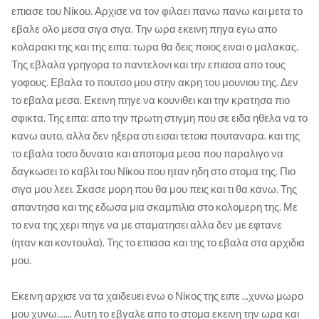
επιασε του Νίκου. Αρχισε να τον φιλαει πανω πανω και μετα το
εβαλε ολο μεσα σιγα σιγα. Την ωρα εκεινη πηγα εγω απο
κολαρακι της και της ειπα: τωρα θα δεις ποιος ειναι ο μαλακας.
Της εβλαλα γρηγορα το παντελονι και την επιασα απο τους
γοφους. Εβαλα το πουτσο μου στην ακρη του μουνιου της. Δεν
το εβαλα μεσα. Εκεινη πηγε να κουνιθει και την κρατησα πιο
σφικτα. Της ειπα: απο την πρωτη στιγμη που σε ειδα ηθελα να το
κανω αυτο, αλλα δεν ηξερα οτι εισαι τετοια πουταναρα. και της
το εβαλα τοσο δυνατα και αποτομα μεσα που παραλιγο να
δαγκωσει το καβλι του Νίκου που ηταν ηδη στο στομα της. Πιο
σιγα μου λεει. Σκασε μορη που θα μου πεις και τι θα κανω. Της
απαντησα και της εδωσα μια σκαμπιλια στο κολομερη της. Με
το ενα της χερι πηγε να με σταματησει αλλα δεν με εφτανε
(ηταν και κοντουλα). Της το επιασα και της το εβαλα στα αρχιδια
μου.
Εκεινη αρχισε να τα χαιδευει ενω ο Νίκος της ειπε ...χυνω μωρο
μου χυνω....... Αυτη το εβγαλε απο το στομα εκεινη την ωρα και