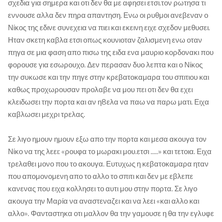
σχεδια για σημερα και οτι δεν θα με αφησει ετσι.τον ρωτησα τι
εννουσε αλλα δεν πηρα απαντηση. Ενω οι ρυθμοι ανεβεναν ο
Νίκος της εδινε συνεχεια να πιει και εκεινη ειχε σχεδον μεθυσει.
Ηταν σκετη καβλα ετσι οπως κουνιοταν ζαλισμενη ενω οταν
πηγα σε μια φαση απο πισω της ειδα ενα μαυριο κορδονακι που
φορουσε για εσωρουχο. Δεν περασαν δυο λεπτα και ο Νίκος
την συκωσε και την πηγε στην κρεβατοκαμαρα του σπιτιου και
καθως προχωρουσαν προλαβε να μου πει οτι δεν θα εχει
κλειδωσει την πορτα και αν η8ελα να παω να παρω ματι. Ειχα
καβλωσει μεχρι τρελας.
Σε λιγο ημουν ημουν εξω απο την πορτα και μεσα ακουγα τον
Νίκο να της λεει: «ρουφα το μωρακι μου.ετσι .....» και τετοια. Ειχα
τρελαθει μονο που το ακουγα. Ευτυχως η κεβατοκαμαρα ηταν
που απομονομενη απο το αλλο το σπιτι και δεν με εβλεπε
κανενας που ειχα κολλησει το αυτι μου στην πορτα. Σε λιγο
ακουγα την Μαρία να αναστεναζει και να λεει «και αλλο και
αλλο». Φανταστηκα οτι μαλλον θα την γαμουσε η θα την εγλυφε