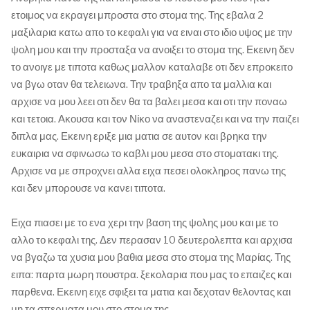
ετοιμος να εκραγει μπροστα στο στομα της. Της εβαλα 2
μαξιλαρια κατω απο το κεφαλι για να ειναι στο ιδιο υψος με την
ψολη μου και την προσταξα να ανοιξει το στομα της. Εκεινη δεν
το ανοιγε με τιποτα καθως μαλλον καταλαβε οτι δεν επροκειτο
να βγω οταν θα τελειωνα. Την τραβηξα απο τα μαλλια και
αρχισε να μου λεει οτι δεν θα τα βαλει μεσα και οτι την ποναω
και τετοια. Ακουσα και τον Νίκο να αναστεναζει και να την παιζει
διπλα μας. Εκεινη εριξε μια ματια σε αυτον και βρηκα την
ευκαιρια να σφινωσω το καβλι μου μεσα στο στοματακι της.
Αρχισε να με σπροχνει αλλα ειχα πεσει ολοκληρος πανω της
και δεν μπορουσε να κανει τιποτα.
Ειχα πιασει με το ενα χερι την βαση της ψολης μου και με το
αλλο το κεφαλι της. Δεν περασαν 10 δευτερολεπτα και αρχισα
να βγαζω τα χυσια μου βαθια μεσα στο στομα της Μαρίας. Της
ειπα: παρτα μωρη πουστρα. ξεκολαρια που μας το επαιζες και
παρθενα. Εκεινη ειχε σφιξει τα ματια και δεχοταν θελοντας και
μη τα σπερματα μου στο στομα της.