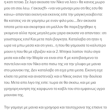
η κατι τετοιο. Σε λιγο ακουσα τον Νίκο να λεει:» θα κανεις μωρο
μου οτι σου λεω. τ'ακους!!!» «ναι ναι μαναρι μου οτι θες εσυ θα
κανω» απανταει εκεινη και εκεινος ειπε την μαγικη κουβεντα:
θα κατσεις να σε γαμησω με εναν φιλο μου.....δεν ακουσα
τιποτα μετα και σκεφτηκα οτι μαλλον θα παρεξηγηθηκε η
γκομενα αλλα προς μεγαλη μου χαρα ακουσα να απανταει : οτι
γουσταρεις εσυ! Και μετα παλι βογκητα. Καταλαβα οτι ηταν η
ωρα να μπω μεσα και οτι γινει... η που θα γαμουσα το καλυτερο
μουνι η που θα με εβριζαν και οι 2. Μπηκα λοιπον πολυ σιγα
μεσα και ειδα την Μαρία να ειναι στα 4 με κατεβασμενο το
παντελονι και τον Νίκο απο πισω της να την γλυφει με μανια
στο μουνακι της. Δεν καταλαβε οτι ειχα μπει μεσα. Εκεινη ειχε
κλισει τα ματια και αναστεναζε και ο Νίκος εκανε την δουλεια
του. Μετα απο λιγο της ειπε: τωρα σε θα σκισω, και με μια
γρηγορη κινηση της καρφωνει το καβλι του στο εμφανως υγρο
μουνακι της.
Την γαμαγε με μανια και γρηγορα και ταυτοχρονα της επιανε το