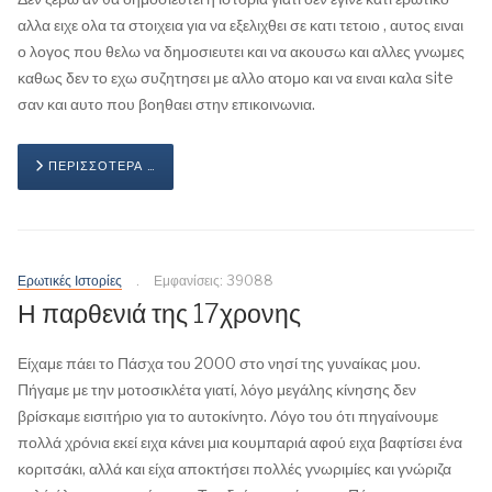
αλλα ειχε ολα τα στοιχεια για να εξελιχθει σε κατι τετοιο , αυτος ειναι
ο λογος που θελω να δημοσιευτει και να ακουσω και αλλες γνωμες
καθως δεν το εχω συζητησει με αλλο ατομο και να ειναι καλα site
σαν και αυτο που βοηθαει στην επικοινωνια.
ΠΕΡΙΣΣΌΤΕΡΑ …
Ερωτικές Ιστορίες
Εμφανίσεις: 39088
Η παρθενιά της 17χρονης
Είχαμε πάει το Πάσχα του 2000 στο νησί της γυναίκας μου.
Πήγαμε με την μοτοσικλέτα γιατί, λόγο μεγάλης κίνησης δεν
βρίσκαμε εισιτήριο για το αυτοκίνητο. Λόγο του ότι πηγαίνουμε
πολλά χρόνια εκεί ειχα κάνει μια κουμπαριά αφού ειχα βαφτίσει ένα
κοριτσάκι, αλλά και είχα αποκτήσει πολλές γνωριμίες και γνώριζα