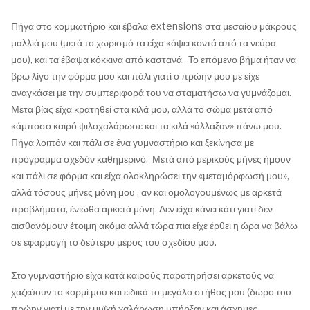
Πήγα στο κομμωτήριο και έβαλα extensions στα μεσαίου μάκρους
μαλλιά μου (μετά το χωρισμό τα είχα κόψει κοντά από τα νεύρα
μου), και τα έβαψα κόκκινα από καστανά. Το επόμενο βήμα ήταν να
βρω λίγο την φόρμα μου και πάλι γιατί ο πρώην μου με είχε
αναγκάσει με την συμπεριφορά του να σταματήσω να γυμνάζομαι.
Μετα βίας είχα κρατηθεί στα κιλά μου, αλλά το σώμα μετά από
κάμποσο καιρό ψιλοχαλάρωσε και τα κιλά «άλλαξαν» πάνω μου.
Πήγα λοιπόν και πάλι σε ένα γυμναστήριο και ξεκίνησα με
πρόγραμμα σχεδόν καθημερινό. Μετά από μερικούς μήνες ήμουν
και πάλι σε φόρμα και είχα ολοκληρώσει την «μεταμόρφωσή μου»,
αλλά τόσους μήνες μόνη μου , αν και ομολογουμένως με αρκετά
προβλήματα, ένιωθα αρκετά μόνη. Δεν είχα κάνει κάτι γιατί δεν
αισθανόμουν έτοιμη ακόμα αλλά τώρα πια είχε έρθει η ώρα να βάλω
σε εφαρμογή το δεύτερο μέρος του σχεδίου μου.
Στο γυμναστήριο είχα κατά καιρούς παρατηρήσει αρκετούς να
χαζεύουν το κορμί μου και ειδικά το μεγάλο στήθος μου (δώρο του
πρώην γιατί με την μυϊκή χαλάρωση υπήρξαν και άσχημες