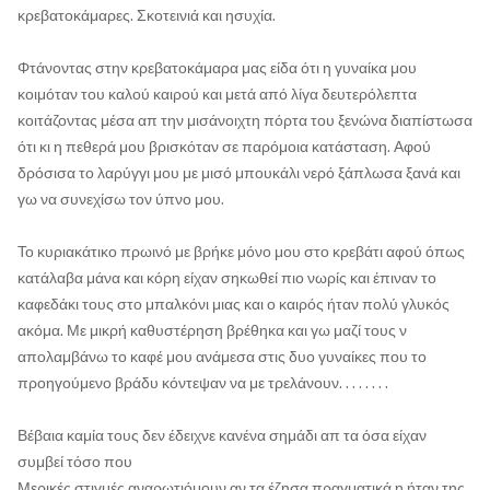
κρεβατοκάμαρες. Σκοτεινιά και ησυχία.
Φτάνοντας στην κρεβατοκάμαρα μας είδα ότι η γυναίκα μου
κοιμόταν του καλού καιρού και μετά από λίγα δευτερόλεπτα
κοιτάζοντας μέσα απ την μισάνοιχτη πόρτα του ξενώνα διαπίστωσα
ότι κι η πεθερά μου βρισκόταν σε παρόμοια κατάσταση. Αφού
δρόσισα το λαρύγγι μου με μισό μπουκάλι νερό ξάπλωσα ξανά και
γω να συνεχίσω τον ύπνο μου.
Το κυριακάτικο πρωινό με βρήκε μόνο μου στο κρεβάτι αφού όπως
κατάλαβα μάνα και κόρη είχαν σηκωθεί πιο νωρίς και έπιναν το
καφεδάκι τους στο μπαλκόνι μιας και ο καιρός ήταν πολύ γλυκός
ακόμα. Με μικρή καθυστέρηση βρέθηκα και γω μαζί τους ν
απολαμβάνω το καφέ μου ανάμεσα στις δυο γυναίκες που το
προηγούμενο βράδυ κόντεψαν να με τρελάνουν. . . . . . . .
Βέβαια καμία τους δεν έδειχνε κανένα σημάδι απ τα όσα είχαν
συμβεί τόσο που
Μερικές στιγμές αναρωτιόμουν αν τα έζησα πραγματικά η ήταν της