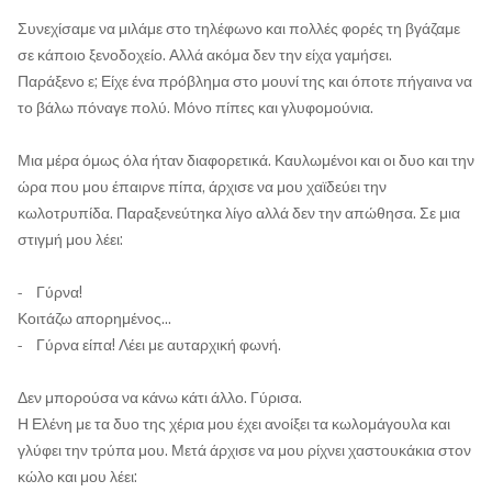
Συνεχίσαμε να μιλάμε στο τηλέφωνο και πολλές φορές τη βγάζαμε
σε κάποιο ξενοδοχείο. Αλλά ακόμα δεν την είχα γαμήσει.
Παράξενο ε; Είχε ένα πρόβλημα στο μουνί της και όποτε πήγαινα να
το βάλω πόναγε πολύ. Μόνο πίπες και γλυφομούνια.
Μια μέρα όμως όλα ήταν διαφορετικά. Καυλωμένοι και οι δυο και την
ώρα που μου έπαιρνε πίπα, άρχισε να μου χαϊδεύει την
κωλοτρυπίδα. Παραξενεύτηκα λίγο αλλά δεν την απώθησα. Σε μια
στιγμή μου λέει:
- Γύρνα!
Κοιτάζω απορημένος...
- Γύρνα είπα! Λέει με αυταρχική φωνή.
Δεν μπορούσα να κάνω κάτι άλλο. Γύρισα.
Η Ελένη με τα δυο της χέρια μου έχει ανοίξει τα κωλομάγουλα και
γλύφει την τρύπα μου. Μετά άρχισε να μου ρίχνει χαστουκάκια στον
κώλο και μου λέει: