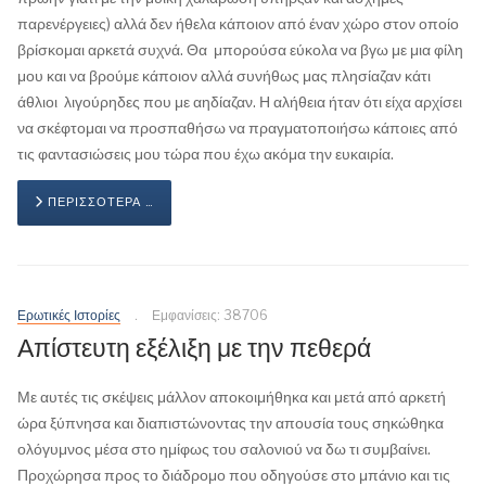
παρενέργειες) αλλά δεν ήθελα κάποιον από έναν χώρο στον οποίο
βρίσκομαι αρκετά συχνά. Θα μπορούσα εύκολα να βγω με μια φίλη
μου και να βρούμε κάποιον αλλά συνήθως μας πλησίαζαν κάτι
άθλιοι λιγούρηδες που με αηδίαζαν. Η αλήθεια ήταν ότι είχα αρχίσει
να σκέφτομαι να προσπαθήσω να πραγματοποιήσω κάποιες από
τις φαντασιώσεις μου τώρα που έχω ακόμα την ευκαιρία.
ΠΕΡΙΣΣΌΤΕΡΑ …
Ερωτικές Ιστορίες
Εμφανίσεις: 38706
Απίστευτη εξέλιξη με την πεθερά
Με αυτές τις σκέψεις μάλλον αποκοιμήθηκα και μετά από αρκετή
ώρα ξύπνησα και διαπιστώνοντας την απουσία τους σηκώθηκα
ολόγυμνος μέσα στο ημίφως του σαλονιού να δω τι συμβαίνει.
Προχώρησα προς το διάδρομο που οδηγούσε στο μπάνιο και τις