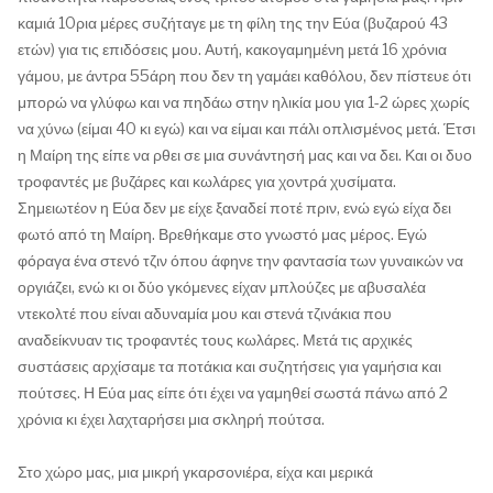
καμιά 10ρια μέρες συζήταγε με τη φίλη της την Εύα (βυζαρού 43
ετών) για τις επιδόσεις μου. Αυτή, κακογαμημένη μετά 16 χρόνια
γάμου, με άντρα 55άρη που δεν τη γαμάει καθόλου, δεν πίστευε ότι
μπορώ να γλύφω και να πηδάω στην ηλικία μου για 1-2 ώρες χωρίς
να χύνω (είμαι 40 κι εγώ) και να είμαι και πάλι οπλισμένος μετά. Έτσι
η Μαίρη της είπε να ρθει σε μια συνάντησή μας και να δει. Και οι δυο
τροφαντές με βυζάρες και κωλάρες για χοντρά χυσίματα.
Σημειωτέον η Εύα δεν με είχε ξαναδεί ποτέ πριν, ενώ εγώ είχα δει
φωτό από τη Μαίρη. Βρεθήκαμε στο γνωστό μας μέρος. Εγώ
φόραγα ένα στενό τζιν όπου άφηνε την φαντασία των γυναικών να
οργιάζει, ενώ κι οι δύο γκόμενες είχαν μπλούζες με αβυσαλέα
ντεκολτέ που είναι αδυναμία μου και στενά τζινάκια που
αναδείκνυαν τις τροφαντές τους κωλάρες. Μετά τις αρχικές
συστάσεις αρχίσαμε τα ποτάκια και συζητήσεις για γαμήσια και
πούτσες. Η Εύα μας είπε ότι έχει να γαμηθεί σωστά πάνω από 2
χρόνια κι έχει λαχταρήσει μια σκληρή πούτσα.
Στο χώρο μας, μια μικρή γκαρσονιέρα, είχα και μερικά