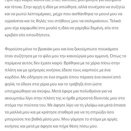
και τέτοια. Στην αρχή η ιδέα με απώθησε, αλλά συνέχισα να συζητώ
και να ρωτώ λεπτομέρειες, μέχρι που αισθάνθηκα το μουνί μου να
υγραίνεται και τις θηλές του στήθους μου να σκληραίνουν. Τελικά
μου είχε καρφωθεί στο μυαλό η ιδέα να γαμηθώ δεμένη, είτε στο
κρεβάτι είτε οπουδήποτε.
Φορούσα μόνο το βρακάκι μου και ένα ξεκούμπωτο πουκάμισο
όταν συζήτησα με το φίλο μου την καινούργια μου εμμονή. Όπως το
περίμενα αυτός δεν έχασε καιρό. Βρέθηκα με τα χέρια πίσω στην
πλάτη και με γρήγορες κινήσεις έδεσε τους καρπούς με ένα
κορδόνι. Με οδήγησε σε ένα σημείο όπου πέρασε ένα σκοινί από
ψηλά, το έδεσε στα χέρια μου και το τράβηξε έτσι ώστε
υποχρεώθηκα να σκύψω. Μετά έφερε μια πολυθρόνα για να
ακουμπάω λίγο στην πλάτη της κι ήρθε μπροστά δίνοντάς μου στο
στόμα την πούτσα του. Με άφησε λίγο να τη γλείψω και μετά έπιασε
τα μαλλιά μου και με κράτησε σταθερά για να τη σπρώξει όσο
μπορούσε πιο βαθιά μέσα μου. Μου γάμησε το στόμα με αργές
κινήσεις και μετά με άφησε και πήρε θέση πίσω μου.