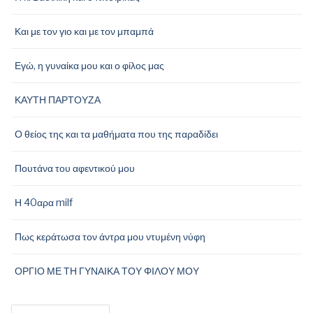
Και με τον γιο και με τον μπαμπά
Εγώ, η γυναίκα μου και ο φίλος μας
ΚΑΥΤΗ ΠΑΡΤΟΥΖΑ
Ο θείος της και τα μαθήματα που της παραδίδει
Πουτάνα του αφεντικού μου
Η 40αρα milf
Πως κεράτωσα τον άντρα μου ντυμένη νύφη
ΟΡΓΙΟ ΜΕ ΤΗ ΓΥΝΑΙΚΑ ΤΟΥ ΦΙΛΟΥ ΜΟΥ