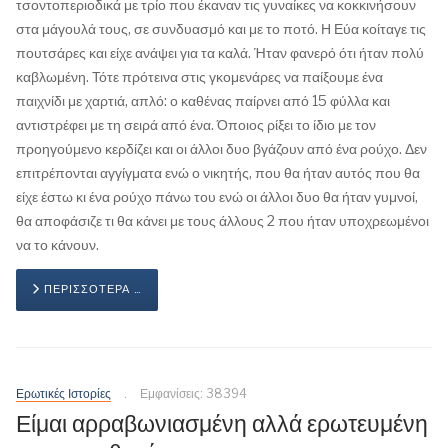
τσοντοπεριοδικά με τρίο που έκαναν τις γυναίκες να κοκκινήσουν
στα μάγουλά τους, σε συνδυασμό και με το ποτό. Η Εύα κοίταγε τις
πουτσάρες και είχε ανάψει για τα καλά. Ήταν φανερό ότι ήταν πολύ
καβλωμένη. Τότε πρότεινα στις γκομενάρες να παίξουμε ένα
παιχνίδι με χαρτιά, απλό: ο καθένας παίρνει από 15 φύλλα και
αντιστρέφει με τη σειρά από ένα. Όποιος ρίξει το ίδιο με τον
προηγούμενο κερδίζει και οι άλλοι δυο βγάζουν από ένα ρούχο. Δεν
επιτρέπονται αγγίγματα ενώ ο νικητής, που θα ήταν αυτός που θα
είχε έστω κι ένα ρούχο πάνω του ενώ οι άλλοι δυο θα ήταν γυμνοί,
θα αποφάσιζε τι θα κάνει με τους άλλους 2 που ήταν υποχρεωμένοι
να το κάνουν.
ΠΕΡΙΣΣΌΤΕΡΑ …
Ερωτικές Ιστορίες
Εμφανίσεις: 38394
Είμαι αρραβωνιασμένη αλλά ερωτευμένη