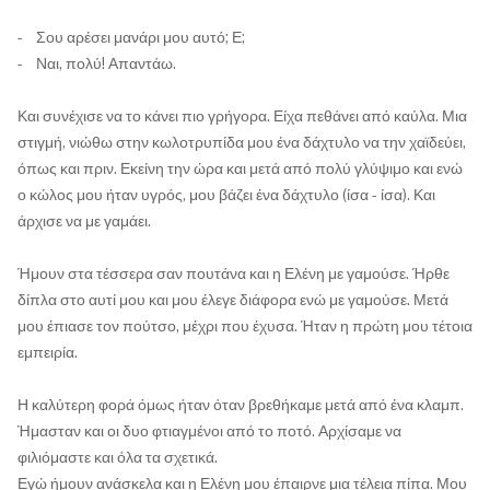
- Σου αρέσει μανάρι μου αυτό; Ε;
- Ναι, πολύ! Απαντάω.
Και συνέχισε να το κάνει πιο γρήγορα. Είχα πεθάνει από καύλα. Μια
στιγμή, νιώθω στην κωλοτρυπίδα μου ένα δάχτυλο να την χαϊδεύει,
όπως και πριν. Εκείνη την ώρα και μετά από πολύ γλύψιμο και ενώ
ο κώλος μου ήταν υγρός, μου βάζει ένα δάχτυλο (ίσα - ίσα). Και
άρχισε να με γαμάει.
Ήμουν στα τέσσερα σαν πουτάνα και η Ελένη με γαμούσε. Ήρθε
δίπλα στο αυτί μου και μου έλεγε διάφορα ενώ με γαμούσε. Μετά
μου έπιασε τον πούτσο, μέχρι που έχυσα. Ήταν η πρώτη μου τέτοια
εμπειρία.
Η καλύτερη φορά όμως ήταν όταν βρεθήκαμε μετά από ένα κλαμπ.
Ήμασταν και οι δυο φτιαγμένοι από το ποτό. Αρχίσαμε να
φιλιόμαστε και όλα τα σχετικά.
Εγώ ήμουν ανάσκελα και η Ελένη μου έπαιρνε μια τέλεια πίπα. Μου