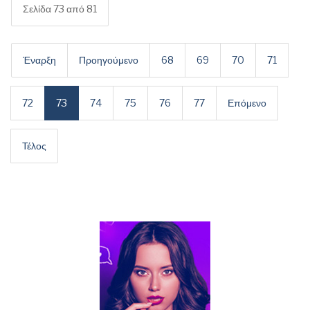
Σελίδα 73 από 81
Έναρξη
Προηγούμενο
68
69
70
71
72
73
74
75
76
77
Επόμενο
Τέλος