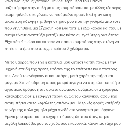
καλά όλους τους γείτονας. Την δεύτερη μέρα του Πάσχα
μαζευτήκαμε στην αυλή με τους κουμπάρους και με άλλες τέσσερις
ακόμη φιλικές οικογένειες να πιούμε ένα κρασί. Εκεί ήταν και η
μικρότερη αδελφή της βαφτιστήρας μου που την γνώριζα από τότε
που γεννήθηκε, μια 17χρονη κοπελιά τότε, με έξω καρδιά και που με
αυτήν είχαμε αναπτύξει μεταξύ μας κάποια μεγαλύτερη οικειότητα.
Είχε πάει 4 η ώρα και έπρεπε να πάει ο κουμπάρος στην στάνη να
ποτίσει τα ζώα που απείχε περίπου 2 χιλιόμετρα.
Με το θάρρος που είχε η κοπελια, μου ζήτησε να την πάω με την
μηχανή επειδή της άρεσε, εφόσον της το επέτρεπε και ο πατέρας
της. Αφού το ενέκριναν οι κουμπάροι, μετά χαράς την πήρα και
φύγαμε. Στην διαδρομή όπως με κράταγε για να στηρίζετε επειδή ο
αγροτικός δρόμος ήταν αρκετά ανώμαλος ανάμεσα στα χωράφια,
καταλάβαινα ότι με έσφιγγε πέραν όμως του κανονικού αφού είχε
ακουμπήσει και το κεφάλι της απάνω μου. Μερικές φορές κατέβαζε
το χέρι της πολύ χαμηλά μέχρι σχεδόν τα γεννητικά μου όργανα.
Εμενα μου άρεσε και το ευχαριστιόμουν, ώσπου όταν, σε μια
μεγάλη λακκούβα, μου τον χούφτωσε κανονικά, κάνοντας τάχα μου