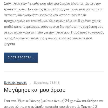
Στην ηλικία των 42 ετών μου πίστευα ότι είχα ζήσει τα πάντα στον
ερωτικό τομέα. Προφανώς έκανα λάθος, γιατί αυτό που μου συνέβη
φέτος το καλοκαίρι ήταν εντελώς νέο, απρόσμενο, πολύ
προχωρημένο και επικίνδυνο. Χωρισμένη εδώ και 6 χρόνια, χωρίς
παιδιά και υποχρεώσεις, φρόντισα να διατηρήσω την εμφάνισή μου
σε ένα πολύ καλό επίπεδο για την ηλικία μου. Παρά αυτό το γεγονός
όμως, δεν είχα και πολλούς ή καλούς εραστές από τότε που
χώρισα.
ΠΕΡΙΣΣΌΤΕΡΑ …
Ερωτικές Ιστορίες
Εμφανίσεις: 38948
Με γάμησε και μου άρεσε
Γεια σας. Είμαι ο Γιάννης (ψεύτικο όνομα) 24 χρονών και θέλησα να
μοιραστώ την πιο ανώμαλη εμπειρία που είχα ποτέ. Πριν από 2