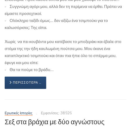
- Συγγνώμη αγόρι μου, αλλά δεν τη περίμενα να έρθει. Πρέπει να
είμαστε προσεχτικοί.
- Ολόκληρο ταξίδι όμως… δεν αξίζω ένα τσιμπούκι για το
καλωσόρισες; Της είπα.
Χωρίς να πει κουβέντα μου κατέβασε το μποξεράκι και έβαλε στο
στόμα της την ήδη καυλωμένη πούτσα μου. Μου έκανε ένα
καταπληκτικό τσιμπούκι και όταν πια ήπιε όλο το σπέρμα μου,
έφυγε και μου είπε:
- Θα τα πούμε το βράδυ…
ΠΕΡΙΣΣΌΤΕΡΑ …
Ερωτικές Ιστορίες
Εμφανίσεις: 38926
Σεξ στα βράχια με δύο αγνώστους