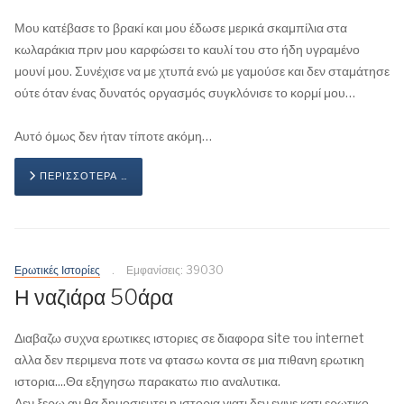
Μου κατέβασε το βρακί και μου έδωσε μερικά σκαμπίλια στα
κωλαράκια πριν μου καρφώσει το καυλί του στο ήδη υγραμένο
μουνί μου. Συνέχισε να με χτυπά ενώ με γαμούσε και δεν σταμάτησε
ούτε όταν ένας δυνατός οργασμός συγκλόνισε το κορμί μου…
Αυτό όμως δεν ήταν τίποτε ακόμη…
ΠΕΡΙΣΣΌΤΕΡΑ …
Ερωτικές Ιστορίες
Εμφανίσεις: 39030
Η ναζιάρα 50άρα
Διαβαζω συχνα ερωτικες ιστοριες σε διαφορα site του internet
αλλα δεν περιμενα ποτε να φτασω κοντα σε μια πιθανη ερωτικη
ιστορια....Θα εξηγησω παρακατω πιο αναλυτικα.
Δεν ξερω αν θα δημοσιευτει η ιστορια γιατι δεν εγινε κατι ερωτικο