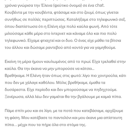
χρόνια γνώρισα την Έλενα (ψεύτικο όνομα) σε ένα chat.
Κουβέντα με την κουβέντα, φτάσαμε και στο ζουμί, όπως γίνεται
συνήθως σε πολλές περιπτώσεις. Καταλήξαμε στο τηλεφωνικό σεξ,
όπου διαπίστωσα ότι η Ελένη είχε πολύ καύλα φωνή. Από τότε
μιλούσαμε κάθε μέρα στο ίντερνετ και κάναμε όλο και πιο πολύ
τηλεφωνικό. Είχαμε φτιαχτεί και οι δυο. Ο ένας είχε μάθει τα βίτσια
του άλλου και δώσαμε ραντεβού από κοντά για να γαμηθούμε.
Εκείνη τη μέρα ήμουν καυλωμένος από το πρωί. Είχα τρελαθεί στην
καύλα. Θα την έκανα να μην μπορούσε να κάτσει...
Βρεθήκαμε. Η Ελένη ήταν όπως στις φωτό: λίγο πιο χοντρούλα, κάτι
που δεν με χάλαγε καθόλου. Μόλις βρεθήκαμε, έμαθα τα
δυσάρεστα. Είχε περίοδο και δεν μπορούσαμε να πηδηχτούμε.
Ξενέρωσα, αλλά λέω δεν γαμιέται θα την βγάλουμε με καμιά πίπα.
Πάμε σπίτι μου και σε λίγο, με τα ποτά που κατεβάσαμε, αρχίζουμε
τη φάση. Μου κατέβασε το παντελόνι και μου έκανε μια απίστευτη
πίπα… μέχρι που τα πήρε όλα στο στόμα της.