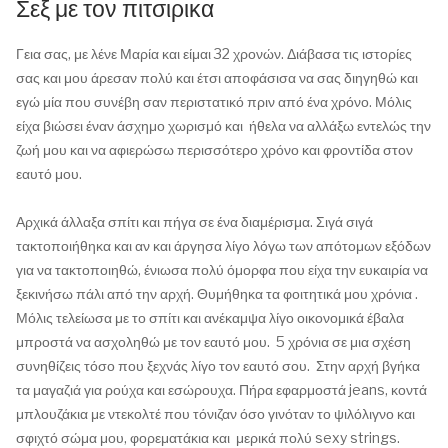
Σεξ με τον πιτσιρικα
Γεια σας, με λένε Μαρία και είμαι 32 χρονών. Διάβασα τις ιστορίες
σας και μου άρεσαν πολύ και έτσι αποφάσισα να σας διηγηθώ και
εγώ μία που συνέβη σαν περιστατικό πριν από ένα χρόνο. Μόλις
είχα βιώσει έναν άσχημο χωρισμό και ήθελα να αλλάξω εντελώς την
ζωή μου και να αφιερώσω περισσότερο χρόνο και φροντίδα στον
εαυτό μου.
Αρχικά άλλαξα σπίτι και πήγα σε ένα διαμέρισμα. Σιγά σιγά
τακτοποιήθηκα και αν και άργησα λίγο λόγω των απότομων εξόδων
για να τακτοποιηθώ, ένιωσα πολύ όμορφα που είχα την ευκαιρία να
ξεκινήσω πάλι από την αρχή. Θυμήθηκα τα φοιτητικά μου χρόνια .
Μόλις τελείωσα με το σπίτι και ανέκαμψα λίγο οικονομικά έβαλα
μπροστά να ασχοληθώ με τον εαυτό μου. 5 χρόνια σε μια σχέση
συνηθίζεις τόσο που ξεχνάς λίγο τον εαυτό σου. Στην αρχή βγήκα
τα μαγαζιά για ρούχα και εσώρουχα. Πήρα εφαρμοστά jeans, κοντά
μπλουζάκια με ντεκολτέ που τόνιζαν όσο γινόταν το ψιλόλιγνο και
σφιχτό σώμα μου, φορεματάκια και μερικά πολύ sexy strings.