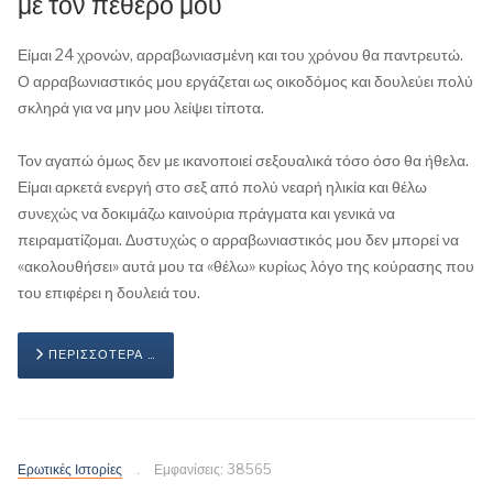
με τον πεθερό μου
Είμαι 24 χρονών, αρραβωνιασμένη και του χρόνου θα παντρευτώ.
Ο αρραβωνιαστικός μου εργάζεται ως οικοδόμος και δουλεύει πολύ
σκληρά για να μην μου λείψει τίποτα.
Τον αγαπώ όμως δεν με ικανοποιεί σεξουαλικά τόσο όσο θα ήθελα.
Είμαι αρκετά ενεργή στο σεξ από πολύ νεαρή ηλικία και θέλω
συνεχώς να δοκιμάζω καινούρια πράγματα και γενικά να
πειραματίζομαι. Δυστυχώς ο αρραβωνιαστικός μου δεν μπορεί να
«ακολουθήσει» αυτά μου τα «θέλω» κυρίως λόγο της κούρασης που
του επιφέρει η δουλειά του.
ΠΕΡΙΣΣΌΤΕΡΑ …
Ερωτικές Ιστορίες
Εμφανίσεις: 38565