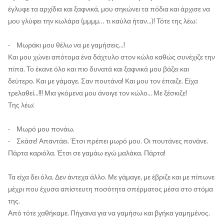
έγλυφε τα αρχίδια και ξαφνικά, μου σηκώνει τα πόδια και άρχισε να
μου γλύφει την κωλάρα (μμμμ… τι καύλα ήταν...)! Τότε της λέω:
- Μωράκι μου θέλω να με γαμήσεις...!
Και μου χώνει απότομα ένα δάχτυλο στον κώλο καθώς συνέχιζε την
πίπα. Το έκανε όλο και πιο δυνατά και ξαφνικά μου βάζει και
δεύτερο. Και με γάμαγε. Σαν πουτάνα! Και μου τον έπαιζε. Είχα
τρελαθεί...!!! Μια γκόμενα μου άνοιγε τον κώλο... Με ξέσκιζε!
Της λέω:
- Μωρό μου πονάω.
- Σκάσε! Απαντάει. Έτσι πρέπει μωρό μου. Οι πουτάνες πονάνε.
Πάρτα καριόλα. Έτσι σε γαμάω εγώ μαλάκα. Πάρτα!
Τα είχα δει όλα. Δεν άντεχα άλλο. Με γάμαγε, με έβριζε και με πίπωνε
μέχρι που έχυσα απίστευτη ποσότητα σπέρματος μέσα στο στόμα
της.
Από τότε χαθήκαμε. Πήγαινα για να γαμήσω και βγήκα γαμημένος.