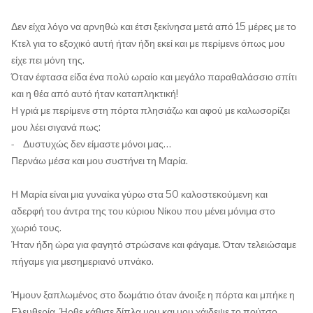
Δεν είχα λόγο να αρνηθώ και έτσι ξεκίνησα μετά από 15 μέρες με το
Κτελ για το εξοχικό αυτή ήταν ήδη εκεί και με περίμενε όπως μου
είχε πει μόνη της.
Όταν έφτασα είδα ένα πολύ ωραίο και μεγάλο παραθαλάσσιο σπίτι
και η θέα από αυτό ήταν καταπληκτική!
Η γριά με περίμενε στη πόρτα πλησιάζω και αφού με καλωσορίζει
μου λέει σιγανά πως:
- Δυστυχώς δεν είμαστε μόνοι μας…
Περνάω μέσα και μου συστήνει τη Μαρία.
Η Μαρία είναι μια γυναίκα γύρω στα 50 καλοστεκούμενη και
αδερφή του άντρα της του κύριου Νίκου που μένει μόνιμα στο
χωριό τους.
Ήταν ήδη ώρα για φαγητό στρώσανε και φάγαμε. Όταν τελειώσαμε
πήγαμε για μεσημεριανό υπνάκο.
Ήμουν ξαπλωμένος στο δωμάτιο όταν άνοιξε η πόρτα και μπήκε η
Ελευθερία. Ήρθε κάθισε δίπλα μου και μου χάιδεψε το πούτσο…