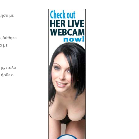
ζησα με
ας δόθηκε
α με
ρης, πολύ
 ήρθε ο