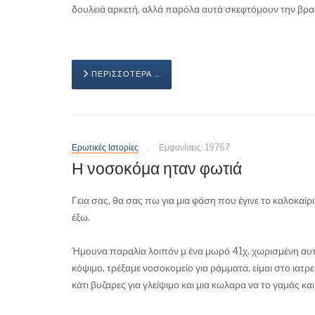
δουλειά αρκετή, αλλά παρόλα αυτά σκεφτόμουν την βρα
ΠΕΡΙΣΣΌΤΕΡΑ …
Ερωτικές Ιστορίες
Εμφανίσεις: 19767
Η νοσοκόμα ηταν φωτιά
Γεια σας, θα σας πω για μια φάση που έγινε το καλοκαί
έξω.
Ήμουνα παραλία λοιπόν μ ένα μωρό 41χ. χωρισμένη αυτή
κόψιμο, τρέξαμε νοσοκομείο για ράμματα, είμαι στο ιατρ
κάτι βυζαρες για γλείψιμο και μια κωλαρα να το γαμάς κα