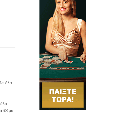
λει όλα
γάλο
α 38 με