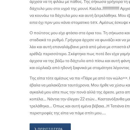
άρχισα να τη φιλάω με πάθος. Της σήκωσα γρήγορα τη φ
δάχτυλο μου στο υγρό της μουνί. Καύλα..!!!!!!!!!!!!!!!!!!!
να κουνάω τα δάχτυλα μου και αυτή ξετρελάθηκε. Μου έ
ειπα όχι πριν μου κάνει στοματικο sex. Αμέσως έσκυψε κ
Ο πούτσος μου είχε φτάσει στα όρια του. Τη σήκωσα και
σταδιακά το ρυθμό. Γρήγορα άρχισε να φωνάζει και να μι
λέει και αυτή επαναλάμβανε μετά από μένα με σπαστά ε
ερέθιζε περισσότερο. Σκέφτηκα πως ποτέ δεν είχα γαμή
άρχισα να της βάζω το δάχτυλο από πίσω και αυτή φάνηκ
και ούρλιαζε από ηδονή ξαφνικά με σταμάτησε λέγοντας μ
Της είπα τότε αμέσως να πει «Πάρε με από τον κώλο>>. 
έβαλα να μαλακίζεται ταυτόχρονα. Μου ήρθε να χύσω και
αγκαλιά μου είπε πως την πονά αλλά της άρεσε. μετα απ
κοπέλα.... Νάντια την έλεγαν 22 ετών... Καστανόξανθα μ
τρελάθηκα.... Όπως και αυτή εμένα βέβαια...Η Τατιάνα έ
περιστροφές της είπα να πάμε σπίτι μου.....
ΠΕΡΙΣΣΌΤΕΡΑ …