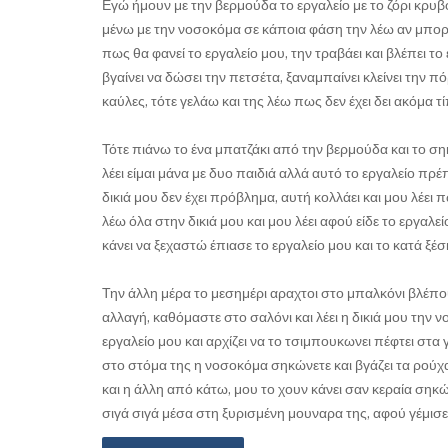
Εγώ ήμουν με την βερμούδα το εργαλείο με το ζόρι κρυβό
μένω με την νοσοκόμα σε κάποια φάση την λέω αν μπορε
πως θα φανεί το εργαλείο μου, την τραβάει και βλέπει το
βγαίνει να δώσει την πετσέτα, ξαναμπαίνει κλείνει την πό
καύλες, τότε γελάω και της λέω πως δεν έχει δει ακόμα τί
Τότε πιάνω το ένα μπατζάκι από την βερμούδα και το σηκώ
λέει είμαι μάνα με δυο παιδιά αλλά αυτό το εργαλείο πρέ
δικιά μου δεν έχει πρόβλημα, αυτή κολλάει και μου λέε
λέω όλα στην δικιά μου και μου λέει αφού είδε το εργαλε
κάνει να ξεχαστώ έπιασε το εργαλείο μου και το κατά ξέσ
Την άλλη μέρα το μεσημέρι αραχτοι στο μπαλκόνι βλέπου
αλλαγή, καθόμαστε στο σαλόνι και λέει η δικιά μου την ν
εργαλείο μου και αρχίζει να το τσιμπουκωνει πέφτει στα γ
στο στόμα της η νοσοκόμα σηκώνετε και βγάζει τα ρούχα τ
και η άλλη από κάτω, μου το χουν κάνει σαν κεραία σηκών
σιγά σιγά μέσα στη ξυρισμένη μουναρα της, αφού γέμισε