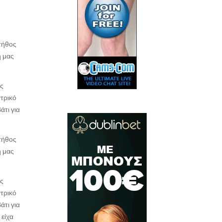
τήθος
η μας
ης
ντρικό
άτι για
τήθος
η μας
ης
ντρικό
άτι για
 είχα