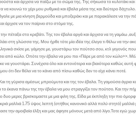
ούστα και άρχισα να παίζω με το σώμα της. Της σήκωσα το κυλοτάκι και
 Αρχισα να κουνώ το χέρι μου ρυθμικά και έβαλα μέσα της και δεύτερο δάχτυλο
βγαλε με μια κίνηση βερμούδα και μποξεράκι και με παρακάλεσε να την π
αι άρχισε να τον παίρνει στο στόμα της.
 την πέταξα στο κρεβάτι. Της τον έβαλα αργά και άρχισα να τη γαμάω ,αυ
λάει στη γλώσσα της. Μου ήρθε τότε μία ιδέα της έλεγα τι θέλω να την α
λληνικά σκίσε με, γάμησε με, γουστάρω τον πούτσο σου, κτλ γεγονός που
σει από κώλο. Οπότε την έβαλα να μου πει «Πάρε με από τον κώλο>>. Μόλ
ε να γουστάρει. Συνέχισα όλο και εντονότερα και βιαιότερα καθώς αυτή
ου ότι δεν θέλει να το κάνει από πίσω καθώς δεν το είχε κάνει ποτέ.
Και τη γύρισα αμέσως μπρούμυτα και της τον έβαλα. Τη γαμούσα άγρια κα
 το έκανα πάνω της την έβαλα να μου στραγγίζει τον πούτσο. Και την πή
ο δυο μερες βρισκομαστε με μια φιλη της. Είδα με έκπληξη την πιο όμορ
ακριά μαλλιά 1.75 ύψος λεπτή (στήθος κανονικό αλλά πολύ στητό) μαλλιά μ
πιασε την αμοιβαία έλξη και μας άφησε μόνους μετά από λίγο.Τοτε εγώ χωρ