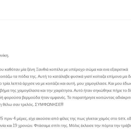
νίκη.
μου καθόταν μία ξένη Ξανθιά κοπέλα με υπέροχο σώμα και ενα εξαιρετικά
τάζω τα πόδια της. Αυτή το κατάλαβε φυσικά γιατί κοίταζα επίμονα μα δ
τρία λεπτά άρχισε να με κοιτάζει και αυτή, μου χαμογέλασε. Και μου έδω
βήμα της χαμογέλασα και την χαιρέτησα. Αυτό ήταν σηκώθηκε πήρε το δ
ειδή φορούσα βερμούδα ήταν εμφανές. Το παρατήρησε κοιτώντας αδιάκριτ
ι τη θέλω σαν τρελός. ΣΥΜΦΩΝΗΣΕ!!!
 πριν 4 μέρες, είχε ακούσει από φίλες της πως γίνεται χαμός στο sex. ε
ία και 19 χρονών. Φτάσαμε σπίτι της. Μόλις έκλεισε την πόρτα την τράβ