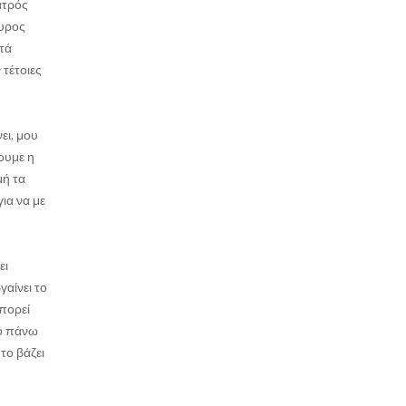
ατρός
ουρος
ετά
 τέτοιες
ει, μου
νουμε η
μή τα
ια να με
ει
γαίνει το
μπορεί
πό πάνω
το βάζει