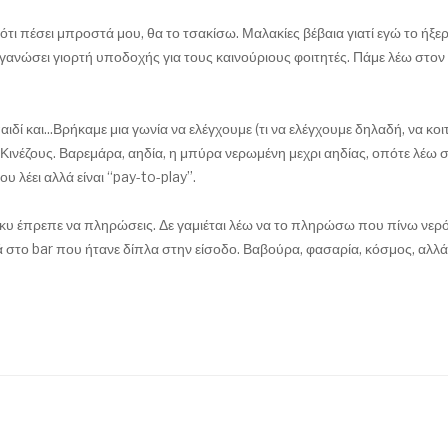
 ότι πέσει μπροστά μου, θα το τσακίσω. Μαλακίες βέβαια γιατί εγώ το ήξε
ργανώσει γιορτή υποδοχής για τους καινούριους φοιτητές. Πάμε λέω στον
ί και...Βρήκαμε μια γωνία να ελέγχουμε (τι να ελέγχουμε δηλαδή, να κοι
ινέζους. Βαρεμάρα, αηδία, η μπύρα νερωμένη μεχρι αηδίας, οπότε λέω 
ου λέει αλλά είναι “pay-to-play”.
σκυ έπρεπε να πληρώσεις. Δε γαμιέται λέω να το πληρώσω που πίνω νερ
ά στο bar που ήτανε δίπλα στην είσοδο. Βαβούρα, φασαρία, κόσμος, αλλ