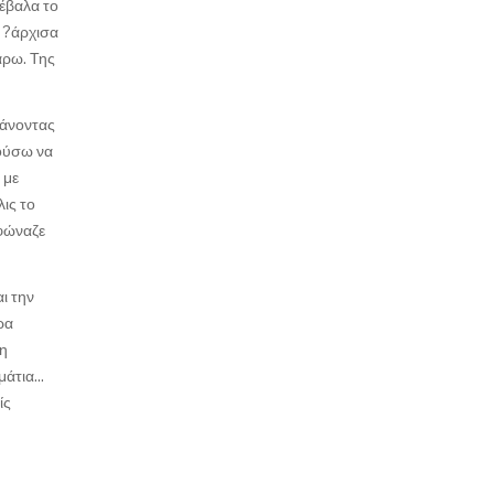
 έβαλα το
. ?άρχισα
άρω. Της
ξάνοντας
κούσω να
 με
ις το
 φώναζε
ι την
ρα
φη
άτια...
ίς