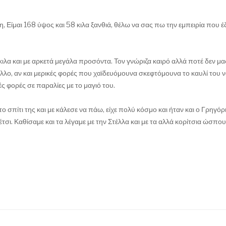
η, Είμαι 168 ύψος και 58 κιλα ξανθιά, θέλω να σας πω την εμπειρία που έ
λα και με αρκετά μεγάλα προσόντα. Τον γνώριζα καιρό αλλά ποτέ δεν μ
 άλλο, αν και μερικές φορές που χαϊδευόμουνα σκεφτόμουνα το καυλί του ν
ετές φορές σε παραλίες με το μαγιό του.
στο σπίτι της και με κάλεσε να πάω, είχε πολύ κόσμο και ήταν και ο Γρηγό
έτσι. Καθίσαμε και τα λέγαμε με την Στέλλα και με τα αλλά κορίτσια ώσπου