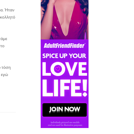
ρα. Ήταν
 κολλητό
τάμε
στο
ό τόση
ά εγώ