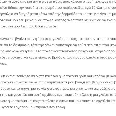
ταν, γι αυτό είχα και την πετσέτα πάνω μου, κάποια στιγμή τελείωσε ο γι
ί να δώσει την πετσέτα στο μωρό που περίμενε έξω, εγώ ξάπλα και σίγ
 εργαλείο να διαγράφεται κάτω από την βερμούδα το κοιτάει για λίγο και μ
ρτα και μου λέει με χουν δει πολλοί άντρες αλλά ποτέ δεν έχω δει να έχουν
ποτα και μου λέει πως θέλει να το δει
νω και βγαίνει στην φόρα το εργαλείο μου, έρχεται πιο κοντά και το πιάν
πει να το δοκιμάσω, τότε την λέω αν γουστάρει να έρθει στο σπίτι που μέ
ι πως δύσκολα να έρθει με τα πολλά κουτσαίνοντας φεύγουμε, στην διαδρο
ίο δεν πρόκειται να κάνει πίσω, το βράδυ όπως ήμουνα ξάπλα η δικιά μου γ
κισε.
με ένα αυτοκίνητο να ρχετε και ήταν η νοσοκόμα ήρθε και καλά να με κάν
οσοκόμα να κάτσει να δει πως γαμιέται τότε μου βγάζει την βερμούδα και β
όνατα και το πιάνει μια το γλείφει από πάνω μέχρι κάτω και μια βάζει ότι 
ης και γονατίζει και αυτή αρχίζουν ένα τσιμπούκι τέλειο η μια γλείφει α
ετε η νοσοκόμα και έρχεται πλάτη σ εμένα και μου πιάνει το εργαλείο και 
 υγρά το εργαλείο μου πήγαινε σαν τρελή