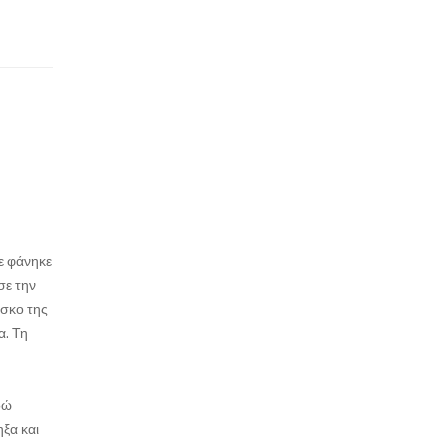
ε φάνηκε
σε την
ίσκο της
α. Τη
δώ
ηξα και