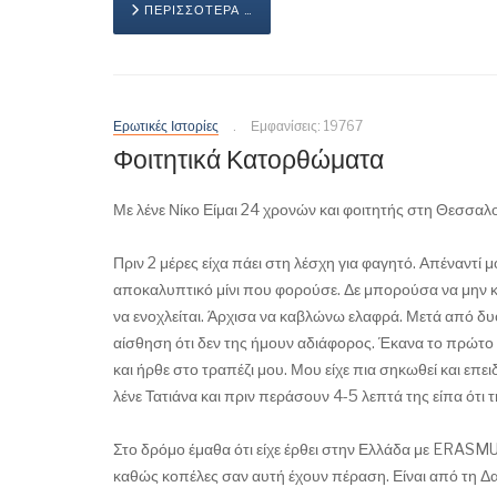
ΠΕΡΙΣΣΌΤΕΡΑ …
Ερωτικές Ιστορίες
Εμφανίσεις: 19767
Φοιτητικά Κατορθώματα
Με λένε Νίκο Είμαι 24 χρονών και φοιτητής στη Θεσσαλο
Πριν 2 μέρες είχα πάει στη λέσχη για φαγητό. Απέναντί 
αποκαλυπτικό μίνι που φορούσε. Δε μπορούσα να μην κοι
να ενοχλείται. Άρχισα να καβλώνω ελαφρά. Μετά από δυο 
αίσθηση ότι δεν της ήμουν αδιάφορος. Έκανα το πρώτο 
και ήρθε στο τραπέζι μου. Μου είχε πια σηκωθεί και επ
λένε Τατιάνα και πριν περάσουν 4-5 λεπτά της είπα ότ
Στο δρόμο έμαθα ότι είχε έρθει στην Ελλάδα με ERASMUS
καθώς κοπέλες σαν αυτή έχουν πέραση. Είναι από τη Δαν