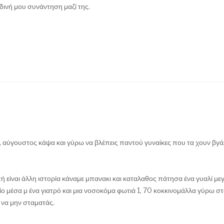
δινή μου συνάντηση μαζί της.
ρι, αύγουστος κάψα και γύρω να βλέπεις παντού γυναίκες που τα χουν βγά
 είναι άλλη ιστορία κάναμε μπανακι και καταλαθος πάτησα ένα γυαλί με
είο μέσα μ ένα γιατρό και μια νοσοκόμα φωτιά 1, 70 κοκκινομάλλα γύρω στ
ι να μην σταματάς.