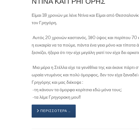
ΝΤΙΝΑ ΚΑΙ ΓΡΗΓΟΡΗΣ
Είμαι 18 χρονών με λένε Ντίνα και Είμαι από Θεσσαλονίκ
τον Γρηγόρη,
Αυτός 20 χρονών καστανός, 1θ0 ύψος και περίπου 70 κι
η ευκαιρία να τα πούμε, πάντα ένα γεια μόνο και τίποτα
ξεσκίζει, ήξερα ότι την είχε μεγάλη γιατί τον είχα δει αρκ
Μια μέρα η Στέλλα είχε τα γενέθλια της και έκανε πάρτι 
ωραία ντυμένος και πολύ όμορφος, δεν τον είχα ξαναδεί 
Γρηγόρης και μας διέκοψε :
-τη κάνουν τα όμορφα κορίτσια εδώ μόνα τους;
-τα λέμε
Γ
ρηγορακη μου!!
ΠΕΡΙΣΣΌΤΕΡΑ …