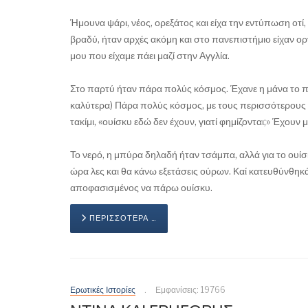
Ήμουνα ψάρι, νέος, ορεξάτος και είχα την εντύπωση οτί,
βραδύ, ήταν αρχές ακόμη και στο πανεπιστήμιο είχαν ο
μου που είχαμε πάει μαζί στην Αγγλία.
Στο παρτύ ήταν πάρα πολύς κόσμος. Έχανε η μάνα το παιδ
καλύτερα) Πάρα πολύς κόσμος, με τους περισσότερους Κ
τακίμι, «ουίσκυ εδώ δεν έχουν, γιατί φημίζονται;» Έχουν μ
Το νερό, η μπύρα δηλαδή ήταν τσάμπα, αλλά για το ουί
ώρα λες και θα κάνω εξετάσεις ούρων. Καί κατευθύνθηκ
αποφασισμένος να πάρω ουίσκυ.
ΠΕΡΙΣΣΌΤΕΡΑ …
Ερωτικές Ιστορίες
Εμφανίσεις: 19766